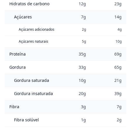
Hidratos de carbono
12g
23g
Açúcares
7g
14g
Açúcares adicionados
2g
4g
Açúcares naturais
5g
10g
Proteína
35g
69g
Gordura
33g
65g
Gordura saturada
10g
21g
Gordura insaturada
20g
39g
Fibra
3g
7g
Fibra solúvel
1g
2g