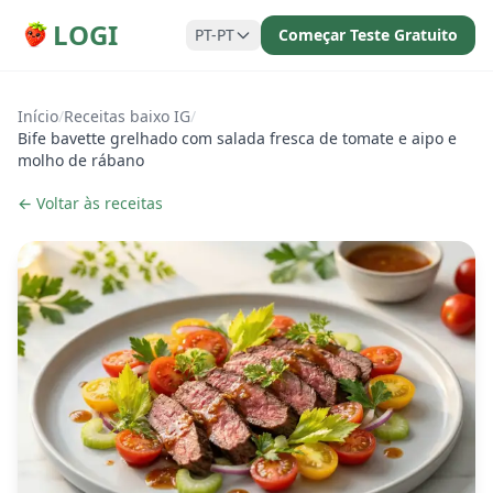
LOGI
PT-PT
Começar Teste Gratuito
Início
/
Receitas baixo IG
/
Bife bavette grelhado com salada fresca de tomate e aipo e
molho de rábano
← Voltar às receitas