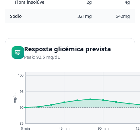
Fibra insolúvel
2g
4g
Sódio
321mg
642mg
Resposta glicémica prevista
Peak: 92.5 mg/dL
100
95
mg/dL
90
85
0 min
45 min
90 min
13