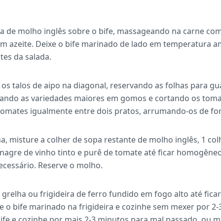
pa de molho inglês sobre o bife, massageando na carne co
om azeite. Deixe o bife marinado de lado em temperatura 
es da salada.
 os talos de aipo na diagonal, reservando as folhas para gu
tando as variedades maiores em gomos e cortando os tomat
s tomates igualmente entre dois pratos, arrumando-os de fo
, misture a colher de sopa restante de molho inglês, 1 colh
vinagre de vinho tinto e purê de tomate até ficar homogêne
ecessário. Reserve o molho.
 grelha ou frigideira de ferro fundido em fogo alto até fic
e o bife marinado na frigideira e cozinhe sem mexer por 2
 bife e cozinhe por mais 2-3 minutos para mal passado, ou m