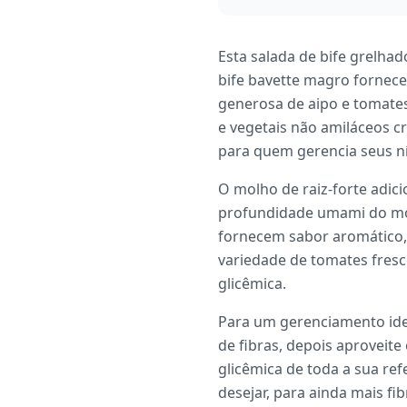
Esta salada de bife grelha
bife bavette magro fornece
generosa de aipo e tomates
e vegetais não amiláceos c
para quem gerencia seus ní
O molho de raiz-forte adic
profundidade umami do molh
fornecem sabor aromático,
variedade de tomates fresc
glicêmica.
Para um gerenciamento idea
de fibras, depois aproveite
glicêmica de toda a sua re
desejar, para ainda mais fib