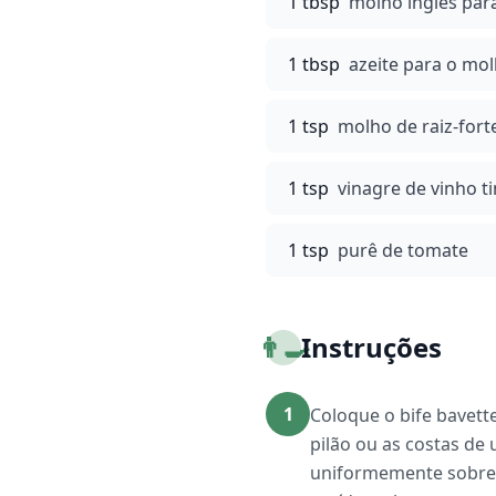
1 tbsp
molho inglês par
1 tbsp
azeite para o mo
1 tsp
molho de raiz-fort
1 tsp
vinagre de vinho t
1 tsp
purê de tomate
👨‍🍳
Instruções
1
Coloque o bife bavett
pilão ou as costas de
uniformemente sobre 