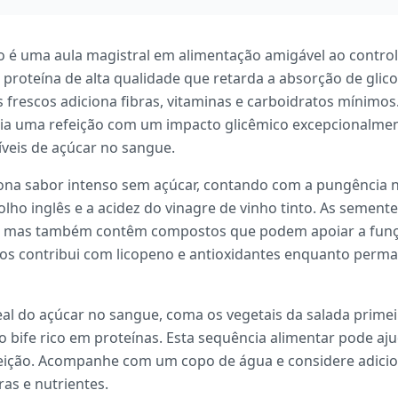
do é uma aula magistral em alimentação amigável ao contro
 proteína de alta qualidade que retarda a absorção de glic
 frescos adiciona fibras, vitaminas e carboidratos mínimo
ria uma refeição com um impacto glicêmico excepcionalmen
veis de açúcar no sangue.
iona sabor intenso sem açúcar, contando com a pungência nat
o inglês e a acidez do vinagre de vinho tinto. As sement
 mas também contêm compostos que podem apoiar a função
os contribui com licopeno e antioxidantes enquanto perma
l do açúcar no sangue, coma os vegetais da salada primei
 o bife rico em proteínas. Esta sequência alimentar pode a
feição. Acompanhe com um copo de água e considere adicion
ras e nutrientes.