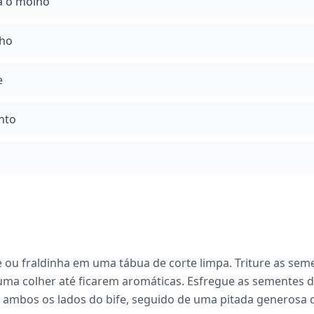
a o molho
lho
e
into
e ou fraldinha em uma tábua de corte limpa. Triture as se
 uma colher até ficarem aromáticas. Esfregue as sementes d
ambos os lados do bife, seguido de uma pitada generosa d