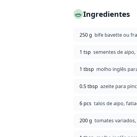
🥗
Ingredientes
250 g
bife bavette ou fr
1 tsp
sementes de aipo, 
1 tbsp
molho inglês par
0.5 tbsp
azeite para pinc
6 pcs
talos de aipo, fat
200 g
tomates variados,