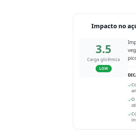
Impacto no aç
Imp
3.5
veg
pic
Carga glicêmica
LOW
DIC
Co
✓
an
O 
✓
ot
Co
✓
in