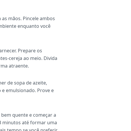
m as mãos. Pincele ambos
ambiente enquanto você
arnecer. Prepare os
es-cereja ao meio. Divida
rma atraente.
er de sopa de azeite,
o e emulsionado. Prove e
ar bem quente e começar a
-3 minutos até formar uma
ais tempo se você preferir