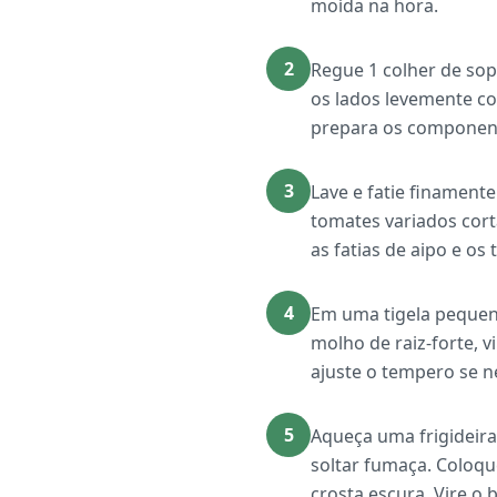
moída na hora.
2
Regue 1 colher de so
os lados levemente c
prepara os component
3
Lave e fatie finamente
tomates variados cor
as fatias de aipo e o
4
Em uma tigela pequena
molho de raiz-forte, 
ajuste o tempero se n
5
Aqueça uma frigideira
soltar fumaça. Coloqu
crosta escura. Vire o