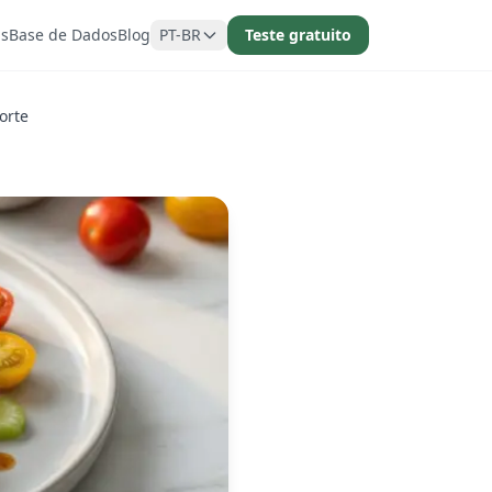
as
Base de Dados
Blog
PT-BR
Teste gratuito
orte