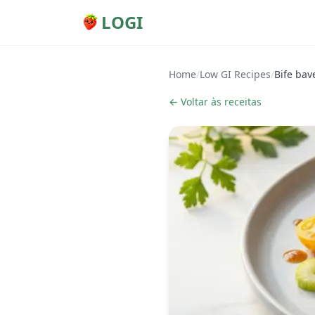
LOGI
Home
/
Low GI Recipes
/
Bife bav
← Voltar às receitas