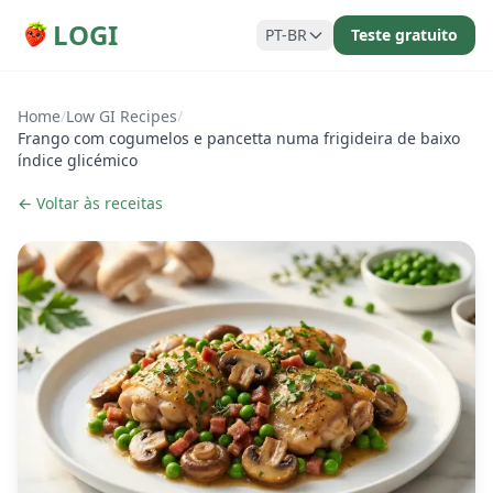
LOGI
PT-BR
Teste gratuito
Home
/
Low GI Recipes
/
Frango com cogumelos e pancetta numa frigideira de baixo
índice glicémico
← Voltar às receitas