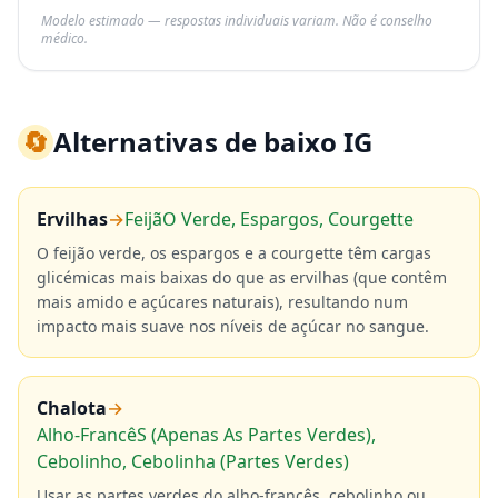
Modelo estimado — respostas individuais variam. Não é conselho
médico.
🔄
Alternativas de baixo IG
Ervilhas
→
FeijãO Verde, Espargos, Courgette
O feijão verde, os espargos e a courgette têm cargas
glicémicas mais baixas do que as ervilhas (que contêm
mais amido e açúcares naturais), resultando num
impacto mais suave nos níveis de açúcar no sangue.
Chalota
→
Alho-FrancêS (Apenas As Partes Verdes),
Cebolinho, Cebolinha (Partes Verdes)
Usar as partes verdes do alho-francês, cebolinho ou