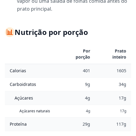
vapor ou uma salada de folhas comida antes do
prato principal.
📊
Nutrição por porção
Por
Prato
porção
inteiro
Calorias
401
1605
Carboidratos
9g
34g
Açúcares
4g
17g
Açúcares naturais
4g
17g
Proteína
29g
117g