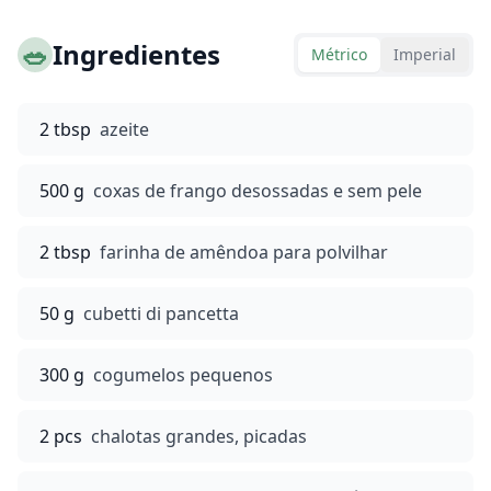
🥗
Ingredientes
Métrico
Imperial
2 tbsp
azeite
500 g
coxas de frango desossadas e sem pele
2 tbsp
farinha de amêndoa para polvilhar
50 g
cubetti di pancetta
300 g
cogumelos pequenos
2 pcs
chalotas grandes, picadas