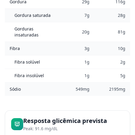
Gordura
29g
116g
Gordura saturada
7g
28g
Gorduras
20g
81g
insaturadas
Fibra
3g
10g
Fibra solúvel
1g
2g
Fibra insolúvel
1g
5g
Sódio
549mg
2195mg
Resposta glicêmica prevista
Peak: 91.6 mg/dL