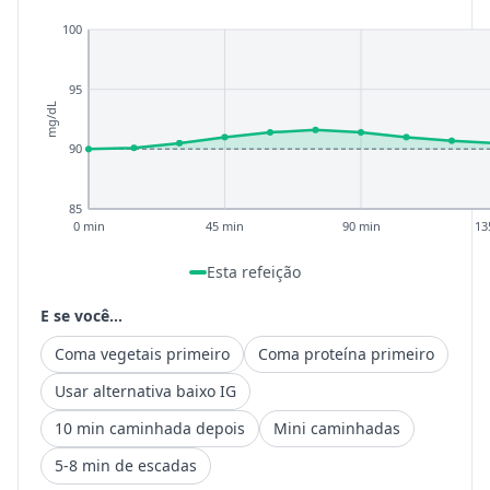
100
95
mg/dL
90
85
0 min
45 min
90 min
13
Esta refeição
E se você...
Coma vegetais primeiro
Coma proteína primeiro
Usar alternativa baixo IG
10 min caminhada depois
Mini caminhadas
5-8 min de escadas