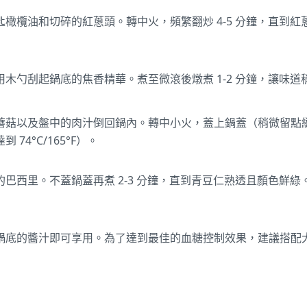
橄欖油和切碎的紅蔥頭。轉中火，頻繁翻炒 4-5 分鐘，直到
木勺刮起鍋底的焦香精華。煮至微滾後燉煮 1-2 分鐘，讓味道
菇以及盤中的肉汁倒回鍋內。轉中小火，蓋上鍋蓋（稍微留點縫隙）
74°C/165°F）。
巴西里。不蓋鍋蓋再煮 2-3 分鐘，直到青豆仁熟透且顏色鮮
鍋底的醬汁即可享用。為了達到最佳的血糖控制效果，建議搭配