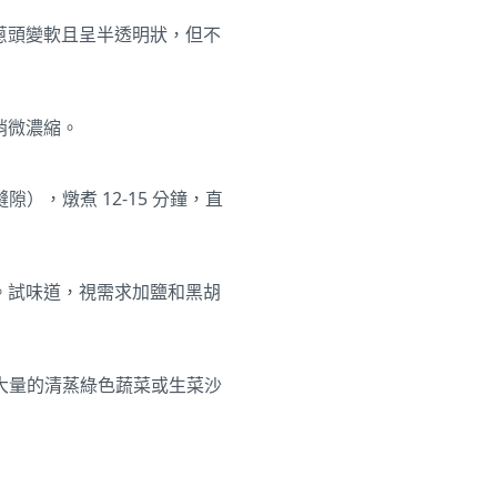
紅蔥頭變軟且呈半透明狀，但不
稍微濃縮。
，燉煮 12-15 分鐘，直
綠。試味道，視需求加鹽和黑胡
大量的清蒸綠色蔬菜或生菜沙