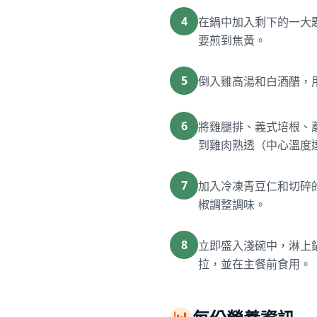
4
在鍋中加入剩下的一大匙
要煎到焦黃。
5
倒入雞高湯和白酒醋，用
6
將雞腿排、義式培根、蘑
到雞肉熟透（中心溫度達到 
7
加入冷凍青豆仁和切碎的
椒調整調味。
8
立即盛入淺碗中，淋上
拉，並在主餐前食用。