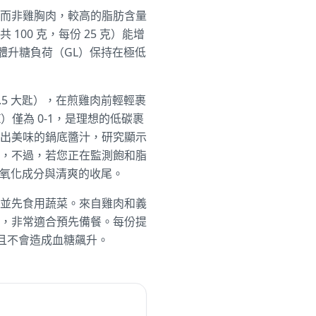
而非雞胸肉，較高的脂肪含量
00 克，每份 25 克）能增
整體升糖負荷（GL）保持在極低
.5 大匙），在煎雞肉前輕輕裹
僅為 0-1，是理想的低碳裹
出美味的鍋底醬汁，研究顯示
，不過，若您正在監測飽和脂
抗氧化成分與清爽的收尾。
並先食用蔬菜。來自雞肉和義
，非常適合預先備餐。每份提
力，且不會造成血糖飆升。