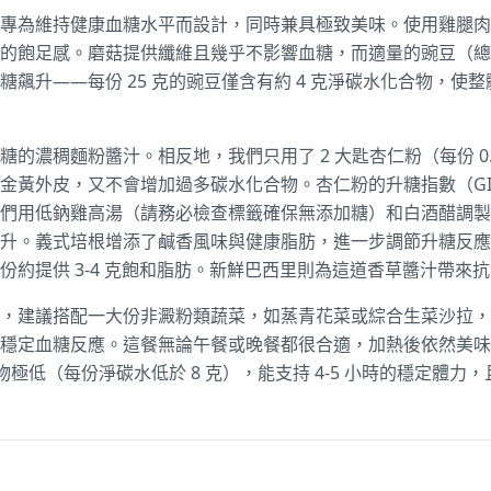
專為維持健康血糖水平而設計，同時兼具極致美味。使用雞腿肉
飽足感。磨菇提供纖維且幾乎不影響血糖，而適量的豌豆（總共 1
飆升——每份 25 克的豌豆僅含有約 4 克淨碳水化合物，使
的濃稠麵粉醬汁。相反地，我們只用了 2 大匙杏仁粉（每份 0
金黃外皮，又不會增加過多碳水化合物。杏仁粉的升糖指數（GI）
們用低鈉雞高湯（請務必檢查標籤確保無添加糖）和白酒醋調製
升。義式培根增添了鹹香風味與健康脂肪，進一步調節升糖反應
份約提供 3-4 克飽和脂肪。新鮮巴西里則為這道香草醬汁帶來
，建議搭配一大份非澱粉類蔬菜，如蒸青花菜或綜合生菜沙拉，
穩定血糖反應。這餐無論午餐或晚餐都很合適，加熱後依然美味
合物極低（每份淨碳水低於 8 克），能支持 4-5 小時的穩定體