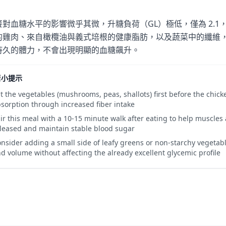
餐對血糖水平的影響微乎其微，升糖負荷（GL）極低，僅為 2.1，G
的雞肉、來自橄欖油與義式培根的健康脂肪，以及蔬菜中的纖維，您
持久的體力，不會出現明顯的血糖飆升。
糖小提示
t the vegetables (mushrooms, peas, shallots) first before the chick
sorption through increased fiber intake
ir this meal with a 10-15 minute walk after eating to help muscles
leased and maintain stable blood sugar
nsider adding a small side of leafy greens or non-starchy vegetabl
d volume without affecting the already excellent glycemic profile