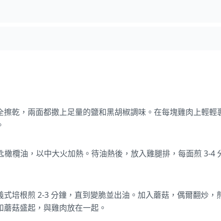
全擦乾，兩面都撒上足量的鹽和黑胡椒調味。在每塊雞肉上輕輕
。
大匙橄欖油，以中大火加熱。待油熱後，放入雞腿排，每面煎 3-4
式培根煎 2-3 分鐘，直到變脆並出油。加入蘑菇，偶爾翻炒，煎 
和蘑菇盛起，與雞肉放在一起。