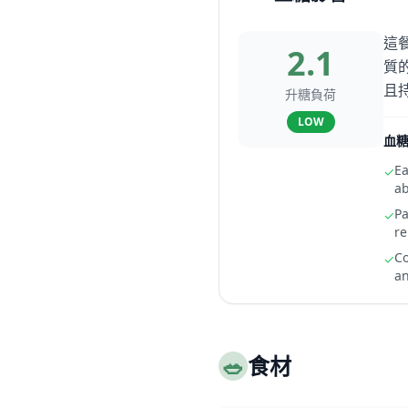
這
2.1
質
且
升糖負荷
LOW
血
Ea
✓
ab
Pa
✓
re
Co
✓
an
🥗
食材