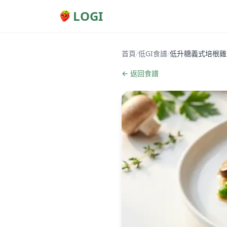
LOGI
首頁
/
低GI食譜
/
低升糖義式培根雞
← 返回食譜