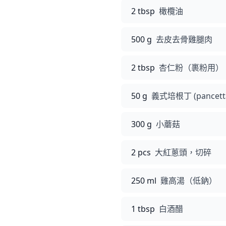
2 tbsp
橄欖油
500 g
去皮去骨雞腿肉
2 tbsp
杏仁粉（裹粉用）
50 g
義式培根丁 (pancett
300 g
小蘑菇
2 pcs
大紅蔥頭，切碎
250 ml
雞高湯（低鈉）
1 tbsp
白酒醋