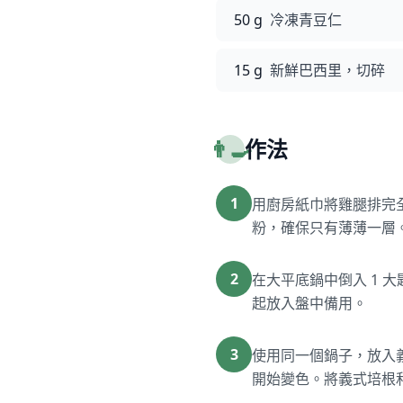
50 g
冷凍青豆仁
15 g
新鮮巴西里，切碎
👨‍🍳
作法
1
用廚房紙巾將雞腿排完
粉，確保只有薄薄一層
2
在大平底鍋中倒入 1 
起放入盤中備用。
3
使用同一個鍋子，放入義
開始變色。將義式培根