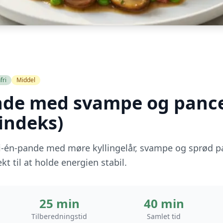
fri
Middel
nde med svampe og pancet
indeks)
i-én-pande med møre kyllingelår, svampe og sprød pa
t til at holde energien stabil.
25 min
40 min
Tilberedningstid
Samlet tid