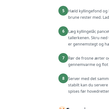
5
Hæld kyllingefond og 
brune rester med. Lad
6
Læg kyllingelår, panc
tallerkenen. Skru ned t
er gennemstegt og ha
7
Rør de frosne ærter og
gennemvarme og flot g
8
Server med det samme 
stabilt kan du server
spises før hovedrette