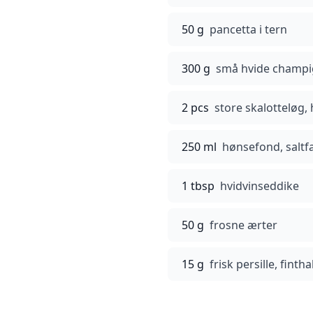
50 g
pancetta i tern
300 g
små hvide champ
2 pcs
store skalotteløg,
250 ml
hønsefond, saltfa
1 tbsp
hvidvinseddike
50 g
frosne ærter
15 g
frisk persille, finth