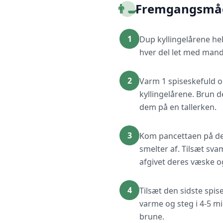
👨‍🍳
Fremgangsmå
1
Dup kyllingelårene he
hver del let med mande
2
Varm 1 spiseskefuld ol
kyllingelårene. Brun d
dem på en tallerken.
3
Kom pancettaen på den
smelter af. Tilsæt sva
afgivet deres væske og
4
Tilsæt den sidste spi
varme og steg i 4-5 m
brune.