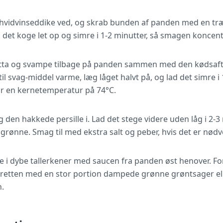
hvidvinseddike ved, og skrab bunden af panden med en træs
 det koge let op og simre i 1-2 minutter, så smagen koncen
etta og svampe tilbage på panden sammen med den kødsaft,
il svag-middel varme, læg låget halvt på, og lad det simre i 1
r en kernetemperatur på 74°C.
 den hakkede persille i. Lad det stege videre uden låg i 2-3 
rønne. Smag til med ekstra salt og peber, hvis det er nødv
i dybe tallerkener med saucen fra panden øst henover. Fo
e retten med en stor portion dampede grønne grøntsager el
n.