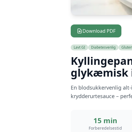
Download PDF
Lavt GI
Diabetesvenlig
Gluten
Kyllingepa
glykæmisk 
En blodsukkervenlig alt-
krydderurtesauce – perfek
15 min
Forberedelsestid