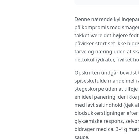
Denne nærende kyllingepand
på kompromis med smagen. V
takket være det højere fed
påvirker stort set ikke blod
farve og næring uden at sk
nettokulhydrater, hvilket 
Opskriften undgår bevidst t
spiseskefulde mandelmel i alt
stegeskorpe uden at tilføje
en ideel panering, der ikk
med lavt saltindhold (tjek a
blodsukkerstigninger efter
glykæmiske respons, selvo
bidrager med ca. 3-4 g mætte
sauce.