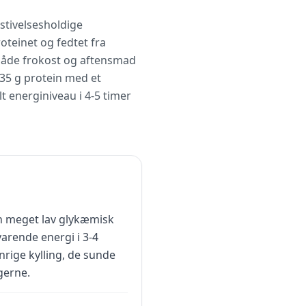
stivelsesholdige
oteinet og fedtet fra
l både frokost og aftensmad
 35 g protein med et
lt energiniveau i 4-5 timer
en meget lav glykæmisk
varende energi i 3-4
rige kylling, de sunde
gerne.