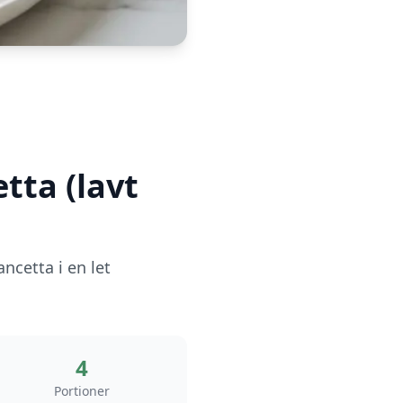
ta (lavt
ncetta i en let
4
Portioner