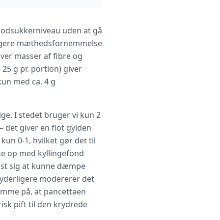
blodsukkerniveau uden at gå
længere mæthedsfornemmelse
ver masser af fibre og
25 g pr. portion) giver
kun med ca. 4 g
ge. I stedet bruger vi kun 2
 – det giver en flot gylden
n 0-1, hvilket gør det til
uce op med kyllingefond
 vist sig at kunne dæmpe
 yderligere modererer det
omme på, at pancettaen
isk pift til den krydrede