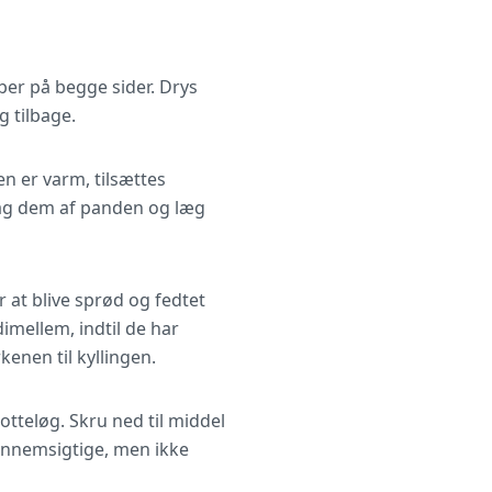
ber på begge sider. Drys
g tilbage.
n er varm, tilsættes
 Tag dem af panden og læg
at blive sprød og fedtet
imellem, indtil de har
enen til kyllingen.
tteløg. Skru ned til middel
gennemsigtige, men ikke