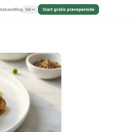
atabase
Blog
DA
Start gratis prøveperiode