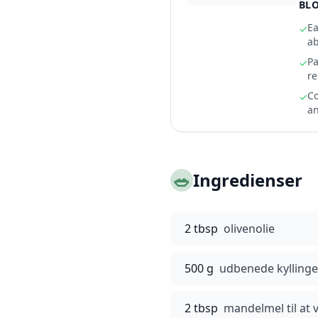
BLO
Ea
✓
ab
Pa
✓
re
Co
✓
an
🥗
Ingredienser
2 tbsp
olivenolie
500 g
udbenede kyllinge
2 tbsp
mandelmel til at 