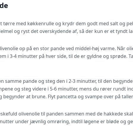
de
lt tørre med køkkenrulle og krydr dem godt med salt og pe
lmel og ryst det overskydende af, så der kun er et tyndt la
ivenolie op på en stor pande ved middel-høj varme. Når olie
em i 3-4 minutter på hver side, til de er gyldne og sprøde.
 samme pande og steg den i 2-3 minutter, til den begynder 
mpene og steg videre i 5-6 minutter, mens du rører rundt ind
 begynder at brune. Flyt pancetta og svampe over på tallerk
seskefuld olivenolie til panden sammen med de hakkede skalo
inutter under jævnlig omrøring, indtil løgene er bløde og 