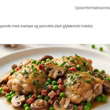
Opskrifter
Fødevared
epande med svampe og pancetta (lavt glykæmisk indeks)