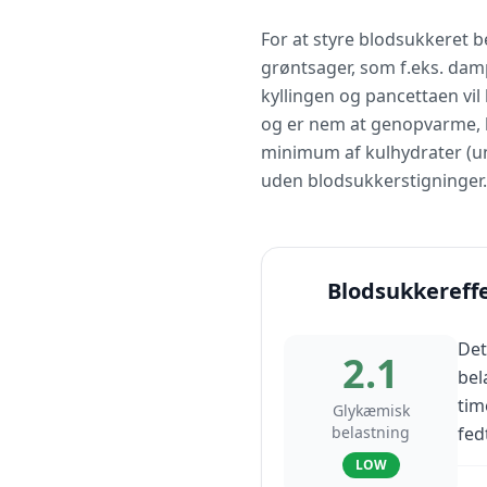
For at styre blodsukkeret b
grøntsager, som f.eks. damp
kyllingen og pancettaen vil
og er nem at genopvarme, hv
minimum af kulhydrater (unde
uden blodsukkerstigninger.
Blodsukkereff
Det
2.1
bel
tim
Glykæmisk
belastning
fed
LOW