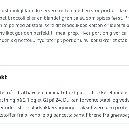
edst muligt kan du servere retten med en stor portion ikke-
et broccoli eller en blandet grøn salat, som spises først. Pr
 hjælpe med at stabilisere dit blodsukker. Retten er ideel ti
ilket gør den perfekt til meal prep. Hver portion giver ca.
r 8 g nettokulhydrater pr. portion), hvilket sikrer et stabi
ekt
te måltid vil have en minimal effekt på blodsukkeret med 
astning på 2,1 og et GI på 24. Du kan forvente stabil og ved
er uden store blodsukkerstigninger takket være den protein
tstoffer fra olivenolie og pancetta samt fibrene fra grøntsa