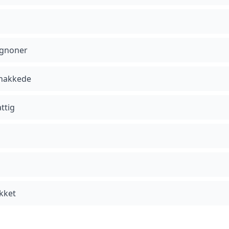
ignoner
 hakkede
ttig
akket