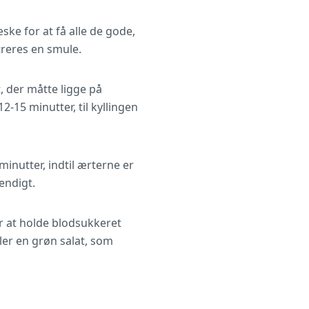
ke for at få alle de gode,
treres en smule.
 der måtte ligge på
2-15 minutter, til kyllingen
minutter, indtil ærterne er
endigt.
r at holde blodsukkeret
ler en grøn salat, som