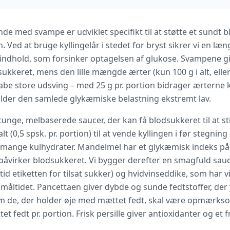
e med svampe er udviklet specifikt til at støtte et sundt 
ed at bruge kyllingelår i stedet for bryst sikrer vi en 
tindhold, som forsinker optagelsen af glukose. Svampene gi
sukkeret, mens den lille mængde ærter (kun 100 g i alt, eller 
abe store udsving – med 25 g pr. portion bidrager ærterne 
holder den samlede glykæmiske belastning ekstremt lav.
unge, melbaserede saucer, der kan få blodsukkeret til at sti
 (0,5 spsk. pr. portion) til at vende kyllingen i før stegning
 mange kulhydrater. Mandelmel har et glykæmisk indeks på ku
e påvirker blodsukkeret. Vi bygger derefter en smagfuld sa
ltid etiketten for tilsat sukker) og hvidvinseddike, som har
 måltidet. Pancettaen giver dybde og sunde fedtstoffer, der
m de, der holder øje med mættet fedt, skal være opmærks
t fedt pr. portion. Frisk persille giver antioxidanter og et fr