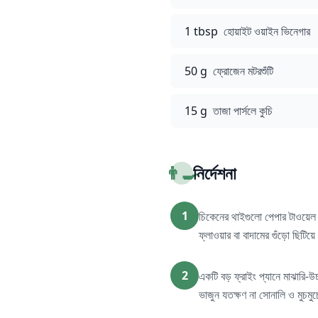
1 tbsp
হোয়াইট ওয়াইন ভিনেগার
50 g
ফ্রোজেন মটরশুঁটি
15 g
তাজা পার্সলে কুচি
👨‍🍳
নির্দেশনা
1
চিকেনের থাইগুলো পেপার টাওয়েল দ
ফ্লাওয়ার বা বাদামের গুঁড়ো ছিটি
2
একটি বড় ফ্রাইং প্যানে মাঝারি-
ভাজুন যতক্ষণ না সোনালি ও মুচম