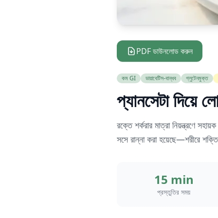
PDF ডাউনলোড করুন
কম GI
ডায়াবেটিস-বান্ধব
গ্লুটেনমুক্ত
প্যানসেটা দিয়ে ল
রক্তে শর্করার মাত্রা নিয়ন্ত্রণে সহ
সসে রান্না করা হয়েছে—শরীরে শক্তি
15 min
প্রস্তুতির সময়