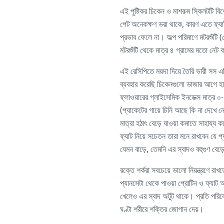
এই পুষ্টিকর চিকেন ও মাশরুম স্কিলটটি বিশ
পেট অনেকক্ষণ ভরা থাকে, কারণ এতে ফ্য
প্রভাব ফেলে না। অল্প পরিমাণে মটরশুঁটি 
মটরশুঁটি থেকে মাত্র ৪ গ্রামের মতো নেট
এই রেসিপিতে ময়দা দিয়ে তৈরি ভারী সস এড়
ব্যবহার করেছি চিকেনগুলো ভাজার আগে হা
ফ্লাওয়ারের গ্লাইসেমিক ইনডেক্স মাত্র ০
(প্যাকেটের গায়ে চিনি আছে কি না দেখে 
মাত্রা হঠাৎ বেড়ে যাওয়া কমাতে সাহায্য কর
ফ্যাট নিয়ে সচেতন তারা মনে রাখবেন যে প্য
যেমন বাড়ে, তেমনি এর স্বাদও বহুগুণ বেড়
রক্তে শর্করা সবচেয়ে ভালো নিয়ন্ত্রণে রাখ
প্যানসেটা থেকে পাওয়া প্রোটিন ও ফ্যাট 
খেলেও এর স্বাদ অটুট থাকে। প্রতি পরিবেশন
ঘণ্টা শরীরে শক্তির জোগান দেয়।