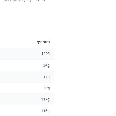
পুরো খাবার
1605
34g
17g
17g
117g
116g