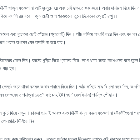
িনিট ভাজুন যতক্ষণ না এটি মুচমুচে হয় এবং চর্বি ছাড়তে শুরু করে। এবার মাশরুম দিয়ে দিন 
ুকিয়ে বাদামি রঙ ধরে। প্যানচেটা ও মাশরুমগুলো তুলে চিকেনের প্লেটে রাখুন।
অয়েল এবং কুচানো ছোট পেঁয়াজ (শ্যালোট) দিন। আঁচ কমিয়ে মাঝারি করে দিন এবং ঘন ঘন নেড়
বে খেয়াল রাখবেন যেন বাদামি না হয়ে যায়।
িনেগার ঢেলে দিন। কাঠের খুন্তি দিয়ে প্যানের নিচে লেগে থাকা ভাজা অংশগুলো ঘষে তুলে 
রও গাঢ় হয়।
লো প্লেটে জমে থাকা রসসহ আবার প্যানে দিয়ে দিন। আঁচ কমিয়ে মাঝারি-লো করে দিন, আংশিক
ং এর ভেতরের তাপমাত্রা ১৬৫° ফারেনহাইট (৭৪° সেলসিয়াস) পর্যন্ত পৌঁছায়।
লে কুচি দিয়ে নাড়ুন। ঢাকনা ছাড়াই আরও ২-৩ মিনিট রান্না করুন যতক্ষণ না মটরশুঁটিগুলো গ
গোলমরিচ মিশিয়ে নিন।
 গরম গরম পরিবেশন করুন। রক্তে শর্করার মাত্রা নিয়ন্ত্রণে রাখতে এই খাবারের সাথে প্রচুর