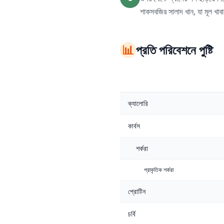
শাকসবজির সালাদ খান, যা মূল খ
📊
প্রতি পরিবেশনে পুষ্টি
ক্যালোরি
কার্বস
শর্করা
প্রাকৃতিক শর্করা
প্রোটিন
চর্বি