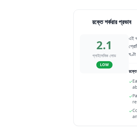
রক্তে শর্করার প্রভাব
এই খ
2.1
প্রোট
ঘণ্ট
গ্লাইসেমিক লোড
LOW
রক্তে
Ea
✓
ab
Pa
✓
re
Co
✓
an