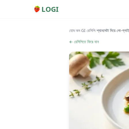
LOGI
হোম
/
কম GI রেসিপি
/
প্যানসেটা দিয়ে লো-গ্লা
← রেসিপিতে ফিরে যান