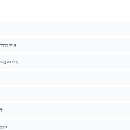
থাইয়ের মাংস
আমন্ডের গুঁড়ো
চি
যুক্ত