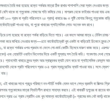
েষভাবে তৈরি করা হয়েছে রক্তে শর্করার মাত্রা ঠিক রাখার পাশাপাশি সেরা স্বাদ দেওয়ার জন্য
াট বেশি থাকে যা গ্লুকোজ শোষণের গতি কমিয়ে দেয়। মাশরুম থেকে ফাইবার পাওয়া যায় এবং
(মোট ১০০ গ্রাম বা প্রতি পরিবেশনে ২৫ গ্রাম) খাবারে রঙ ও পুষ্টি যোগায় কিন্তু গ্লুকোজ ব
 কার্বোহাইড্রেট পাওয়া যায়, যা পুরো খাবারের গ্লাইসেমিক লোড অনেক কম রাখে।
িয়ে চলা হয়েছে যা রক্তে শর্করা বাড়িয়ে দিতে পারে। এর বদলে আমরা মাত্র ২ টেবিল চামচ আ
লকা করে মাখিয়ে নেওয়ার জন্য—এতে কার্বোহাইড্রেট খুব একটা না বাড়িয়েই চিকেনে সুন্দর
-১, যা রক্তে শর্করার ওপর প্রভাব না ফেলে লো-কার্ব কোটিং হিসেবে দারুণ কাজ করে। এরপ
নেবেন) এবং হোয়াইট ওয়াইন ভিনেগার দিয়ে একটি সুস্বাদু সস তৈরি করি। গবেষণায় দেখা গেছ
ে। প্যানসেটা খাবারে সুন্দর স্বাদ আর স্বাস্থ্যকর ফ্যাট যোগ করে যা গ্লাইসেমিক রেসপন্স 
ানসেটা থেকে প্রতি পরিবেশনে প্রায় ৩-৪ গ্রাম স্যাচুরেটেড ফ্যাট পাওয়া যায়। সসে ফ্রেশ পার
ে যায়।
তে, এই খাবারের সাথে প্রচুর পরিমাণে নন-স্টার্চি সবজি যেমন ভাপে সেদ্ধ ব্রকলি বা মিক্সড 
আপনার গ্লুকোজের মাত্রা স্থিতিশীল রাখতে সাহায্য করবে। এই খাবারটি দুপুরের বা রাতের খ
ে প্রায় ৩৫ গ্রাম প্রোটিন এবং খুব সামান্য কার্বোহাইড্রেট (৮ গ্রামের কম নেট কার্ব) থাকে,