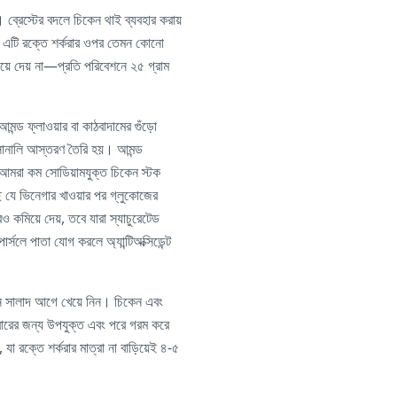
। ব্রেস্টের বদলে চিকেন থাই ব্যবহার করায়
 এটি রক্তে শর্করার ওপর তেমন কোনো
াড়িয়ে দেয় না—প্রতি পরিবেশনে ২৫ গ্রাম
মন্ড ফ্লাওয়ার বা কাঠবাদামের গুঁড়ো
 সোনালি আস্তরণ তৈরি হয়। আমন্ড
র আমরা কম সোডিয়ামযুক্ত চিকেন স্টক
ে যে ভিনেগার খাওয়ার পর গ্লুকোজের
আরও কমিয়ে দেয়, তবে যারা স্যাচুরেটেড
্সলে পাতা যোগ করলে অ্যান্টিঅক্সিডেন্ট
গ্রিন সালাদ আগে খেয়ে নিন। চিকেন এবং
াবারের জন্য উপযুক্ত এবং পরে গরম করে
 যা রক্তে শর্করার মাত্রা না বাড়িয়েই ৪-৫