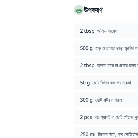
🥗
উপকরণ
2 tbsp
অলিভ অয়েল
500 g
হাড় ও চামড়া ছাড়া মুরগির 
2 tbsp
হালকা করে মাখানোর জন্য 
50 g
ছোট কিউব করা প্যানচেটা
300 g
ছোট বাটন মাশরুম
2 pcs
বড় শ্যালট বা ছোট পেঁয়াজ কু
250 ml
চিকেন স্টক, কম সোডিয়াম