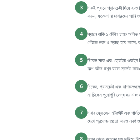
3
একই প্যানে প্যানচেটা দিয়ে ২-৩ ম
করুন, যতক্ষণ না মাশরুমের পানি শ
4
প্যানে বাকি ১ টেবিল চামচ অলিভ 
পেঁয়াজ নরম ও স্বচ্ছ হয়ে আসে, ত
5
চিকেন স্টক এবং হোয়াইট ওয়াইন ভ
অল্প আঁচে রাখুন যাতে স্বাদটা আ
6
চিকেন, প্যানচেটা এবং মাশরুমগু
না চিকেন পুরোপুরি সেদ্ধ হয় এব
7
এবার ফ্রোজেন মটরশুঁটি এবং পার্স
দেখে প্রয়োজনমতো আরও লবণ ও 
8
ওপর থেকে প্যানের সস ছড়িয়ে দিয়ে