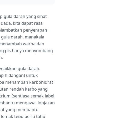
 gula darah yang sihat
ada, kita dapat rasa
melambatkan penyerapan
 gula darah, manakala
n) menambah warna dan
ang pis hanya menyumbang
h.
enaikkan gula darah.
ap hidangan) untuk
npa menambah karbohidrat
lutan rendah karbo yang
trium (sentiasa semak label
membantu mengawal lonjakan
ihat yang membantu
lemak tepu perlu tahu