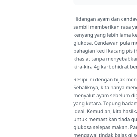
Hidangan ayam dan cendawa
sambil memberikan rasa y
kenyang yang lebih lama 
glukosa. Cendawan pula m
bahagian kecil kacang pis
khasiat tanpa menyebabka
kira-kira 4g karbohidrat b
Resipi ini dengan bijak m
Sebaliknya, kita hanya me
menyalut ayam sebelum di
yang ketara. Tepung badam
ideal. Kemudian, kita hasi
untuk memastikan tiada gu
glukosa selepas makan. P
mengawal tindak balas gli