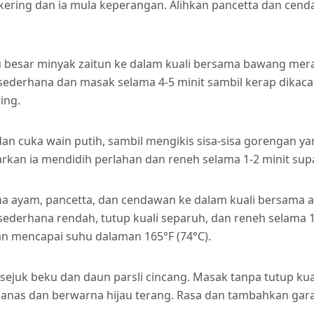
kering dan ia mula keperangan. Alihkan pancetta dan cen
 besar minyak zaitun ke dalam kuali bersama bawang merah
p sederhana dan masak selama 4-5 minit sambil kerap dika
ing.
n cuka wain putih, sambil mengikis sisa-sisa gorengan yan
rkan ia mendidih perlahan dan reneh selama 1-2 minit supa
 ayam, pancetta, dan cendawan ke dalam kuali bersama air
 sederhana rendah, tutup kuali separuh, dan reneh selama 
 mencapai suhu dalaman 165°F (74°C).
ejuk beku dan daun parsli cincang. Masak tanpa tutup kuali
panas dan berwarna hijau terang. Rasa dan tambahkan gara