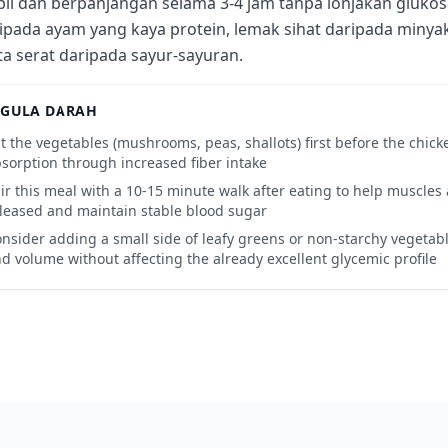
bil dan berpanjangan selama 3-4 jam tanpa lonjakan glukos
ipada ayam yang kaya protein, lemak sihat daripada minyak
ta serat daripada sayur-sayuran.
 GULA DARAH
t the vegetables (mushrooms, peas, shallots) first before the chick
sorption through increased fiber intake
ir this meal with a 10-15 minute walk after eating to help muscles
leased and maintain stable blood sugar
nsider adding a small side of leafy greens or non-starchy vegetabl
d volume without affecting the already excellent glycemic profile