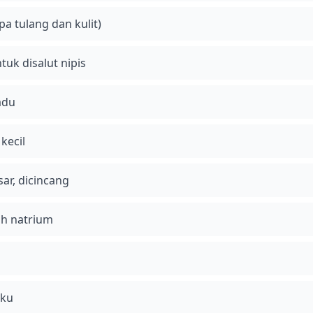
pa tulang dan kulit)
uk disalut nipis
adu
kecil
r, dicincang
ah natrium
eku