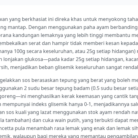
n yang berkhasiat ini direka khas untuk menyokong tahap
ang mantap. Dengan menggunakan paha ayam berbanding d
kerana kandungan lemaknya yang lebih tinggi membantu 
embekalkan serat dan hampir tidak memberi kesan kepada
 (hanya 100g secara keseluruhan, atau 25g setiap hidanga
n lonjakan glukosa—pada kadar 25g setiap hidangan, kac
ersih, menjadikan beban glisemik keseluruhan sangat renda
engelakkan sos berasaskan tepung yang berat yang boleh m
nggunakan 2 sudu besar tepung badam (0.5 sudu besar seti
goreng—ini menghasilkan kerak keemasan yang cantik ta
 mempunyai indeks glisemik hanya 0-1, menjadikannya sa
lkan sos kuali yang lazat menggunakan stok ayam rendah na
la tambahan) dan cuka wain putih, yang terbukti dapat 
ancetta pula menambah rasa lemak yang enak dan lemak s
semik, walaupun bagi mereka yang memantau pengambilan 