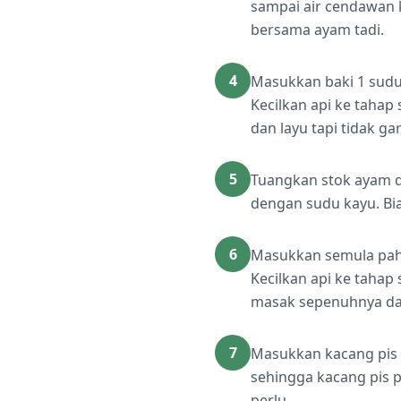
sampai air cendawan 
bersama ayam tadi.
4
Masukkan baki 1 sudu
Kecilkan api ke taha
dan layu tapi tidak gar
5
Tuangkan stok ayam da
dengan sudu kayu. Bia
6
Masukkan semula paha
Kecilkan api ke tahap
masak sepenuhnya dan
7
Masukkan kacang pis s
sehingga kacang pis 
perlu.