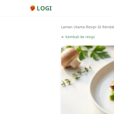
LOGI
Laman Utama
/
Resipi GI Renda
← Kembali ke resipi