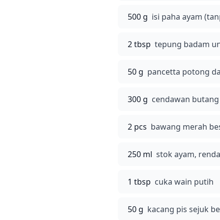
500 g
isi paha ayam (tan
2 tbsp
tepung badam unt
50 g
pancetta potong d
300 g
cendawan butang 
2 pcs
bawang merah besa
250 ml
stok ayam, rend
1 tbsp
cuka wain putih
50 g
kacang pis sejuk b