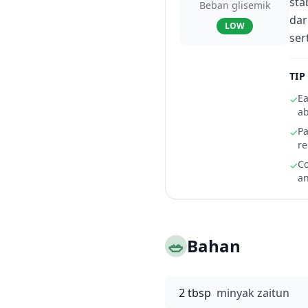
sta
Beban glisemik
dar
LOW
ser
TIP
Ea
✓
ab
Pa
✓
re
Co
✓
an
🥗
Bahan
2 tbsp
minyak zaitun