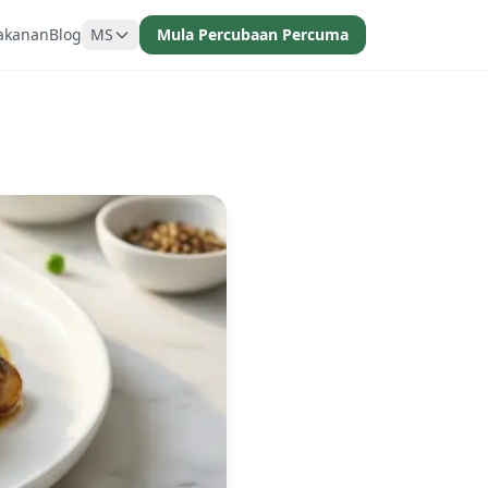
akanan
Blog
MS
Mula Percubaan Percuma