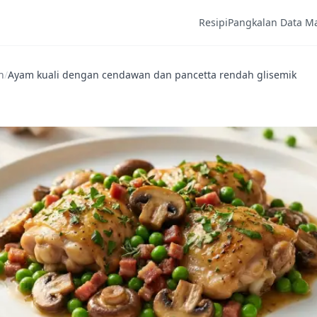
Resipi
Pangkalan Data M
h
/
Ayam kuali dengan cendawan dan pancetta rendah glisemik