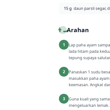
15 g
daun parsli segar, 
👨‍🍳
Arahan
1
Lap paha ayam sampai
lada hitam pada kedu
tepung supaya salutan 
2
Panaskan 1 sudu besar
masukkan paha ayam d
keemasan. Angkat dan
3
Guna kuali yang sama
mengeluarkan lemak. 