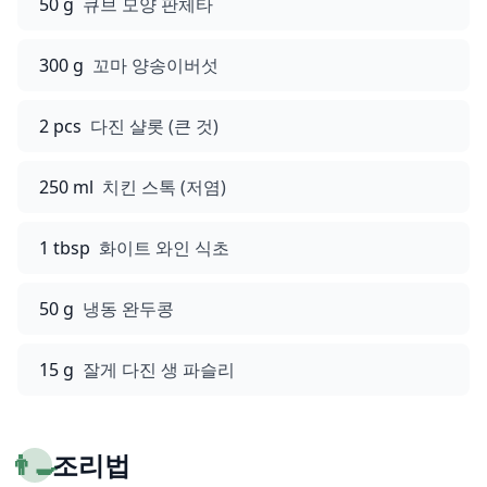
50 g
큐브 모양 판체타
300 g
꼬마 양송이버섯
2 pcs
다진 샬롯 (큰 것)
250 ml
치킨 스톡 (저염)
1 tbsp
화이트 와인 식초
50 g
냉동 완두콩
15 g
잘게 다진 생 파슬리
👨‍🍳
조리법