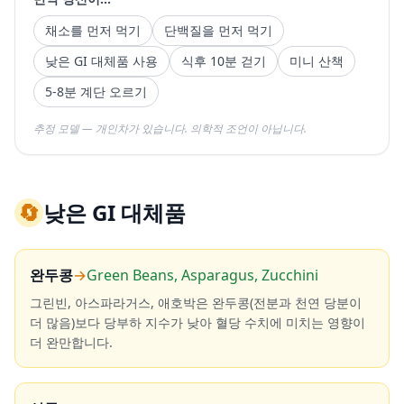
채소를 먼저 먹기
단백질을 먼저 먹기
낮은 GI 대체품 사용
식후 10분 걷기
미니 산책
5-8분 계단 오르기
추정 모델 — 개인차가 있습니다. 의학적 조언이 아닙니다.
🔄
낮은 GI 대체품
완두콩
→
Green Beans, Asparagus, Zucchini
그린빈, 아스파라거스, 애호박은 완두콩(전분과 천연 당분이
더 많음)보다 당부하 지수가 낮아 혈당 수치에 미치는 영향이
더 완만합니다.