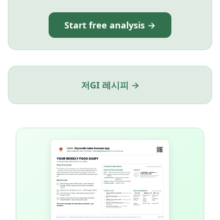
Start free analysis →
저GI 레시피 →