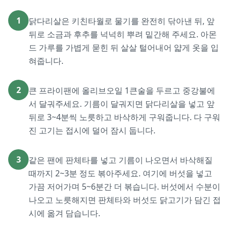
1
닭다리살은 키친타월로 물기를 완전히 닦아낸 뒤, 앞
뒤로 소금과 후추를 넉넉히 뿌려 밑간해 주세요. 아몬
드 가루를 가볍게 묻힌 뒤 살살 털어내어 얇게 옷을 입
혀줍니다.
2
큰 프라이팬에 올리브오일 1큰술을 두르고 중강불에
서 달궈주세요. 기름이 달궈지면 닭다리살을 넣고 앞
뒤로 3~4분씩 노릇하고 바삭하게 구워줍니다. 다 구워
진 고기는 접시에 덜어 잠시 둡니다.
3
같은 팬에 판체타를 넣고 기름이 나오면서 바삭해질
때까지 2~3분 정도 볶아주세요. 여기에 버섯을 넣고
가끔 저어가며 5~6분간 더 볶습니다. 버섯에서 수분이
나오고 노릇해지면 판체타와 버섯도 닭고기가 담긴 접
시에 옮겨 담습니다.