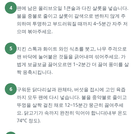
4
팬에 남은 올리브오일 1큰술과 다진 샬롯을 넣습니다.
불을 중불로 줄이고 샬롯이 갈색으로 변하지 않게 주
의하며 투명하고 부드러워질 때까지 4~5분간 자주 저
으며 볶아주세요.
5
치킨 스톡과 화이트 와인 식초를 붓고, 나무 주걱으로
팬 바닥에 눌어붙은 것들을 긁어내며 섞어주세요. 가
볍게 보글보글 끓어오르면 1~2분간 더 끓여 풍미를 살
짝 응축시킵니다.
6
구워둔 닭다리살과 판체타, 버섯을 접시에 고인 육즙
까지 모두 팬에 다시 넣습니다. 불을 중약불로 줄이고
뚜껑을 살짝 걸친 채로 12~15분간 뭉근히 끓여주세
요. 닭고기가 속까지 완전히 익어야 합니다(내부 온도
74°C 정도).