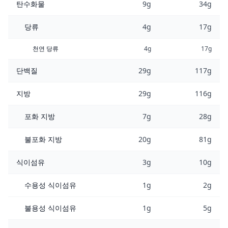
탄수화물
9g
34g
당류
4g
17g
천연 당류
4g
17g
단백질
29g
117g
지방
29g
116g
포화 지방
7g
28g
불포화 지방
20g
81g
식이섬유
3g
10g
수용성 식이섬유
1g
2g
불용성 식이섬유
1g
5g