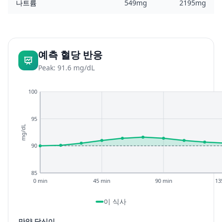
나트륨
549mg
2195mg
예측 혈당 반응
Peak: 91.6 mg/dL
100
95
mg/dL
90
85
0 min
45 min
90 min
13
이 식사
만약 당신이...