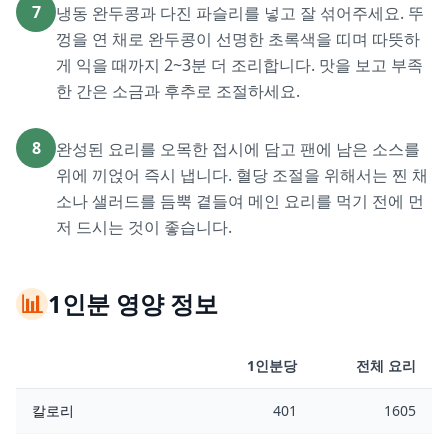
7
냉동 완두콩과 다진 파슬리를 넣고 잘 섞어주세요. 뚜
껑을 연 채로 완두콩이 선명한 초록색을 띠며 따뜻하
게 익을 때까지 2~3분 더 조리합니다. 맛을 보고 부족
한 간은 소금과 후추로 조절하세요.
8
완성된 요리를 오목한 접시에 담고 팬에 남은 소스를
위에 끼얹어 즉시 냅니다. 혈당 조절을 위해서는 찐 채
소나 샐러드를 듬뿍 곁들여 메인 요리를 먹기 전에 먼
저 드시는 것이 좋습니다.
📊
1인분 영양 정보
1인분당
전체 요리
칼로리
401
1605