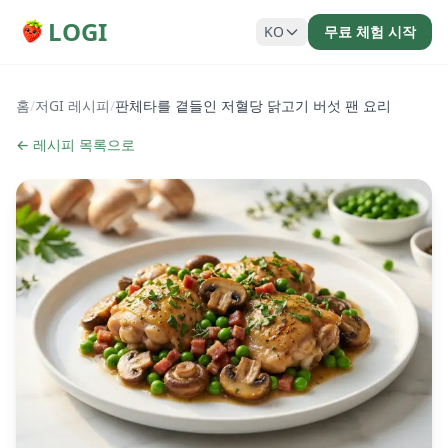
LOGI
KO
무료 체험 시작
홈
/
저GI 레시피
/
판체타를 곁들인 저혈당 닭고기 버섯 팬 요리
← 레시피 목록으로