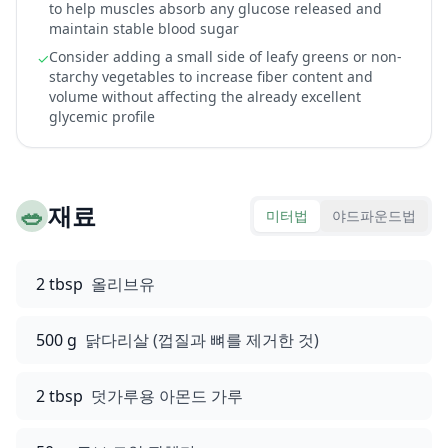
to help muscles absorb any glucose released and
maintain stable blood sugar
Consider adding a small side of leafy greens or non-
✓
starchy vegetables to increase fiber content and
volume without affecting the already excellent
glycemic profile
🥗
재료
미터법
야드파운드법
2 tbsp
올리브유
500 g
닭다리살 (껍질과 뼈를 제거한 것)
2 tbsp
덧가루용 아몬드 가루