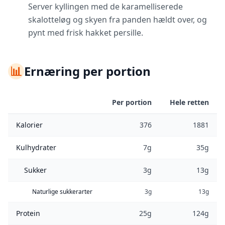
Server kyllingen med de karamelliserede
skalotteløg og skyen fra panden hældt over, og
pynt med frisk hakket persille.
📊
Ernæring per portion
Per portion
Hele retten
Kalorier
376
1881
Kulhydrater
7g
35g
Sukker
3g
13g
Naturlige sukkerarter
3g
13g
Protein
25g
124g