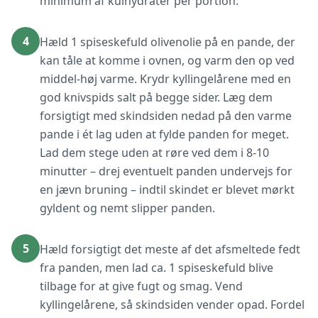
minimum af kulhydrater per portion.
4
Hæld 1 spiseskefuld olivenolie på en pande, der
kan tåle at komme i ovnen, og varm den op ved
middel-høj varme. Krydr kyllingelårene med en
god knivspids salt på begge sider. Læg dem
forsigtigt med skindsiden nedad på den varme
pande i ét lag uden at fylde panden for meget.
Lad dem stege uden at røre ved dem i 8-10
minutter – drej eventuelt panden undervejs for
en jævn bruning – indtil skindet er blevet mørkt
gyldent og nemt slipper panden.
5
Hæld forsigtigt det meste af det afsmeltede fedt
fra panden, men lad ca. 1 spiseskefuld blive
tilbage for at give fugt og smag. Vend
kyllingelårene, så skindsiden vender opad. Fordel