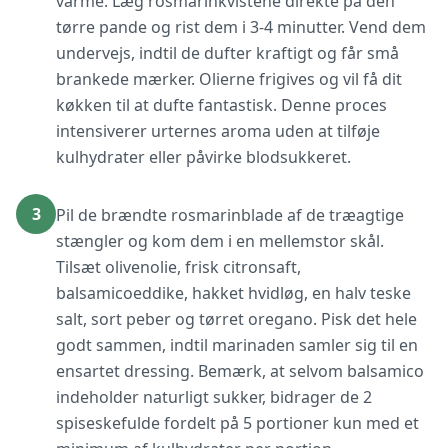
varme. Læg rosmarinkvistene direkte på den
tørre pande og rist dem i 3-4 minutter. Vend dem
undervejs, indtil de dufter kraftigt og får små
brankede mærker. Olierne frigives og vil få dit
køkken til at dufte fantastisk. Denne proces
intensiverer urternes aroma uden at tilføje
kulhydrater eller påvirke blodsukkeret.
3
Pil de brændte rosmarinblade af de træagtige
stængler og kom dem i en mellemstor skål.
Tilsæt olivenolie, frisk citronsaft,
balsamicoeddike, hakket hvidløg, en halv teske
salt, sort peber og tørret oregano. Pisk det hele
godt sammen, indtil marinaden samler sig til en
ensartet dressing. Bemærk, at selvom balsamico
indeholder naturligt sukker, bidrager de 2
spiseskefulde fordelt på 5 portioner kun med et