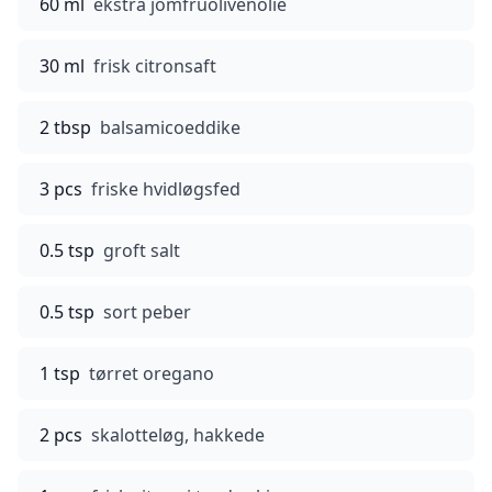
60 ml
ekstra jomfruolivenolie
30 ml
frisk citronsaft
2 tbsp
balsamicoeddike
3 pcs
friske hvidløgsfed
0.5 tsp
groft salt
0.5 tsp
sort peber
1 tsp
tørret oregano
2 pcs
skalotteløg, hakkede