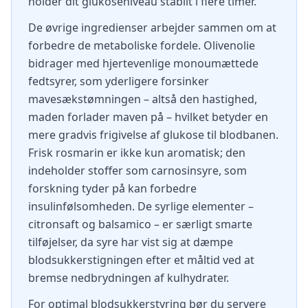
holder dit glukoseniveau stabilt i flere timer.
De øvrige ingredienser arbejder sammen om at
forbedre de metaboliske fordele. Olivenolie
bidrager med hjertevenlige monoumættede
fedtsyrer, som yderligere forsinker
mavesækstømningen – altså den hastighed,
maden forlader maven på – hvilket betyder en
mere gradvis frigivelse af glukose til blodbanen.
Frisk rosmarin er ikke kun aromatisk; den
indeholder stoffer som carnosinsyre, som
forskning tyder på kan forbedre
insulinfølsomheden. De syrlige elementer –
citronsaft og balsamico – er særligt smarte
tilføjelser, da syre har vist sig at dæmpe
blodsukkerstigningen efter et måltid ved at
bremse nedbrydningen af kulhydrater.
For optimal blodsukkerstyring bør du servere