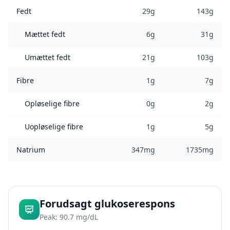
Fedt
29g
143g
Mættet fedt
6g
31g
Umættet fedt
21g
103g
Fibre
1g
7g
Opløselige fibre
0g
2g
Uopløselige fibre
1g
5g
Natrium
347mg
1735mg
Forudsagt glukoserespons
Peak: 90.7 mg/dL