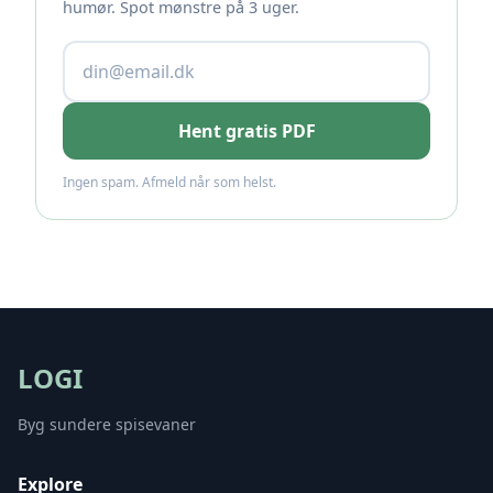
humør. Spot mønstre på 3 uger.
Hent gratis PDF
Ingen spam. Afmeld når som helst.
LOGI
Byg sundere spisevaner
Explore