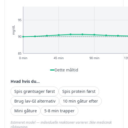
95
mg/dL
90
85
0 min
45 min
90 min
13
Dette måltid
Hvad hvis du...
Spis grøntsager først
Spis protein først
Brug lav-GI alternativ
10 min gåtur efter
Mini gåture
5-8 min trapper
Estimeret model — individuelle reaktioner varierer. Ikke medicinsk
rådgivning.