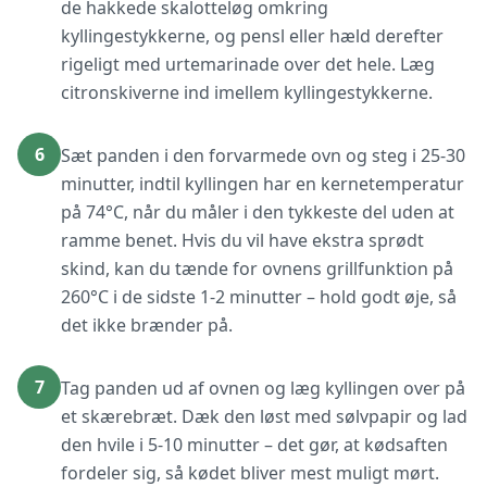
de hakkede skalotteløg omkring
kyllingestykkerne, og pensl eller hæld derefter
rigeligt med urtemarinade over det hele. Læg
citronskiverne ind imellem kyllingestykkerne.
6
Sæt panden i den forvarmede ovn og steg i 25-30
minutter, indtil kyllingen har en kernetemperatur
på 74°C, når du måler i den tykkeste del uden at
ramme benet. Hvis du vil have ekstra sprødt
skind, kan du tænde for ovnens grillfunktion på
260°C i de sidste 1-2 minutter – hold godt øje, så
det ikke brænder på.
7
Tag panden ud af ovnen og læg kyllingen over på
et skærebræt. Dæk den løst med sølvpapir og lad
den hvile i 5-10 minutter – det gør, at kødsaften
fordeler sig, så kødet bliver mest muligt mørt.