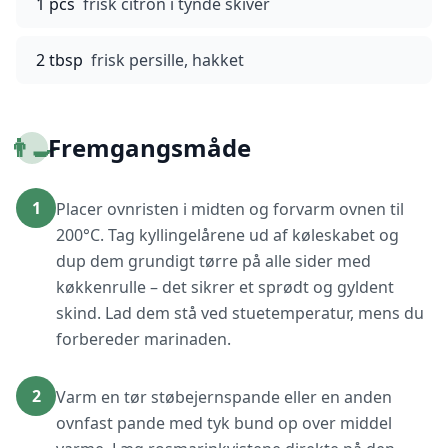
1 pcs
frisk citron i tynde skiver
2 tbsp
frisk persille, hakket
👨‍🍳
Fremgangsmåde
1
Placer ovnristen i midten og forvarm ovnen til
200°C. Tag kyllingelårene ud af køleskabet og
dup dem grundigt tørre på alle sider med
køkkenrulle – det sikrer et sprødt og gyldent
skind. Lad dem stå ved stuetemperatur, mens du
forbereder marinaden.
2
Varm en tør støbejernspande eller en anden
ovnfast pande med tyk bund op over middel