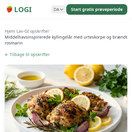
LOGI
DA
Start gratis prøveperiode
Hjem
/
Lav-GI opskrifter
/
Middelhavsinspirerede kyllingelår med urteskorpe og brændt
rosmarin
← Tilbage til opskrifter