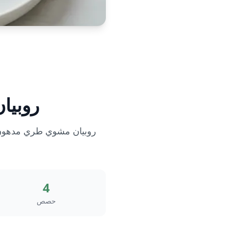
روبيا
روبيان مشوي طري مدهون بت
4
حصص