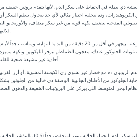
عشة دي بطلة في الحفاظ على سكر الدم، لأنها بتقدم بروتين خفيف من 
ن الكربوهيدرات، وده بيخليه اختيار مثالي لأي حد بيحاول ينظم السكر
تشيبوتلي المدخنة بتضيف نكهة قوية من غير سكر مضاف، والأوريجانو ال
للالتهابات بتدعم صحة التمثيل الغذائي.
جمال الطبق ده في بساطته وسرعته. بيجهز في أقل من 20 دقيقة من البداية للن
يات الجلوكوز عندك. معجون الطماطم بيوفر الليكوبين ونكهة مميزة، و
أحادية غير مشبعة صحية للقلب بتبطئ الهضم وبتحسس بالشبع.
 الروبيان ده مع خضار غير نشوي زي الكوسة المشوية، أو أرز القرنبي
جابة الجلوكوز من الأطباق الجانبية. الوصفة دي خالية من الجلوتين ب
متوقع تأثير بسيط جداً على سكر الدم. الحمل الجلايسيمي المنخفض جداً (0.6) وا