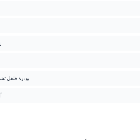
ز
بودرة فلفل تشي
أ