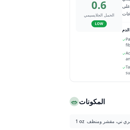
0.6
 على
الحمل الجلايسيمي
LOW
لدم
Pa
✓
fi
Ad
✓
an
Ta
✓
su
المكونات
🥗
ري ني، مقشر ومنظف
1 oz