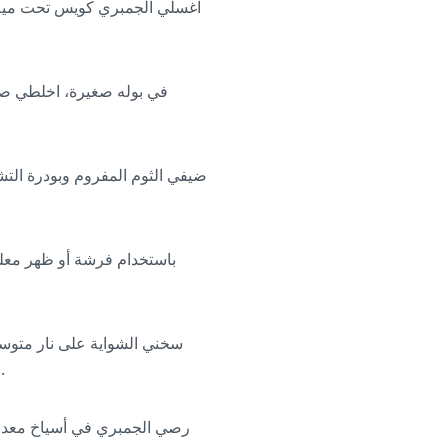
اغسلي الجمبري كويس تحت مية ب
في بوله صغيرة، اخلطي صلص
ضيفي الثوم المفروم وبودرة التش
عليه طبقة رماد أبيض. ادهني شبكة الشواية أو سلة الشوي بشوية زيت عشان الجمبري ما يلزقش.