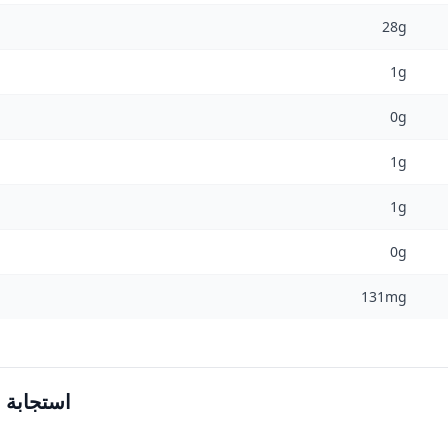
28g
1g
0g
1g
1g
0g
131mg
استجابة ا