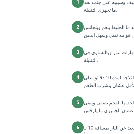
1
ظيف وسيبيه على جنب لحد
ما تجهزي التتبيلة.
2
 ما الخليط ينعم ويتجانس
3
بهارات تتوزع بالتساوي في
التتبيلة.
4
باستخدام فرشة أو ظهر معلقة، ادهني الجمبري كويس من الناحيتين بالتتبيلة الثقيلة. غطيه ودخليه الثلاجة لمدة 10 دقائق على
5
واية فحم، استني لحد ما الفحم يصفى ويبقى
6
رصي الجمبري في أسياخ معدنية أو حطيه في سلة الشوي. حطي الجمبري على الشواية بحيث يكون بعيد عن النار بمسافة 10 لـ