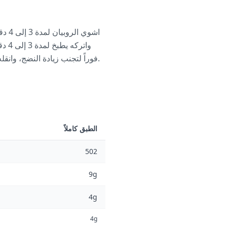
اشوي
وات
فوراً لتجنب زيادة النضج، وانقله لصحن التقديم وقدمه وهو ساخن مع اختيارك من الخضروات ذات المؤشر الجلايسيمي المنخفض.
الطبق كاملاً
502
9g
4g
4g