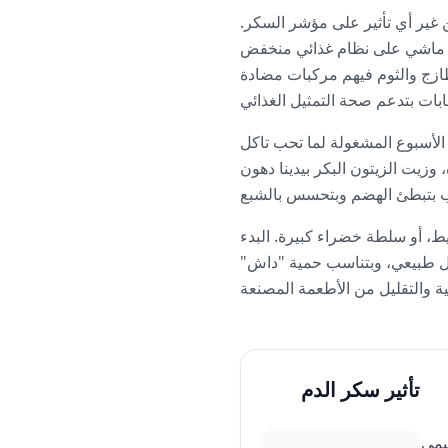
غير أي تأثير على مؤشر السكر.
 أو ماشي على نظام غذائي منخفض
طازج والثوم فيهم مركبات مضادة
هاية، ومناسب جداً لأيام الأسبوع المشغولة لما تحب تاكل
زيت الزيتون البكر بيدينا دهون
ط، أو سلطة خضراء كبيرة. البدء
شكل طبيعي، وبتناسب حمية "داش"
تأثير سكر الدم
لمؤشر الجلايسيمي