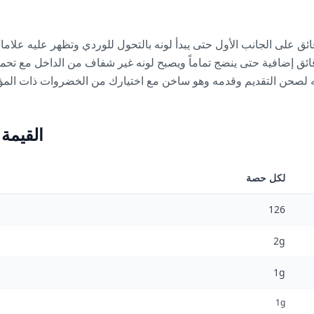
 الروبيان لمدة 3 إلى 4 دقائق على الجانب الأول حتى يبدأ لونه بالتحول للوردي وتظهر علي
ركه يطبخ لمدة 3 إلى 4 دقائق إضافية حتى ينضج تماماً ويصبح لونه غير شفاف من الداخل م
القيمة
لكل حصة
126
2g
1g
1g