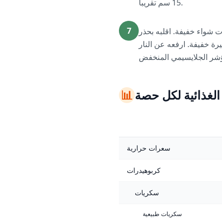
15 سم تقريباً.
7
ه علامات شواء خفيفة. اقلبه بحذر
ع تحميرة خفيفة. ارفعه عن النار
 الغذائية لكل حصة
📊
سعرات حرارية
كربوهيدرات
سكريات
سكريات طبيعية