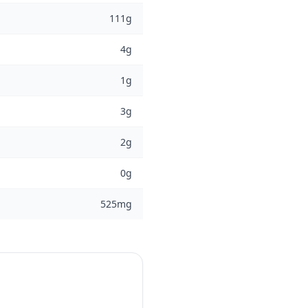
111g
4g
1g
3g
2g
0g
525mg