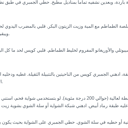
اردة، وبعدين نشفيه تماماً بمناديل مطبخ. حطي الجمبري في طبق ن
ة الطماطم مع المية وزيت الزيتون البكر. قلبي بالمضرب اليدوي لحد
ويبقى قوامه ثقيل وسهل الدهن.
يبوتلي والأوريغانو المفروم لخليط الطماطم. قلبي كويس لحد ما كل ال
الأقل عشان يتشرب الطعم.
سخني الشواية على نار متوسطة لعالية (حوالي 200 درجة مئوية). لو بتستخدمي ش