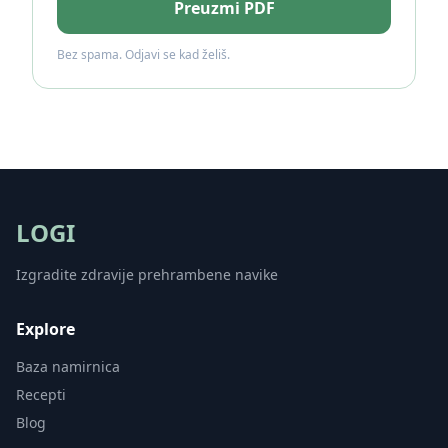
Preuzmi PDF
Bez spama. Odjavi se kad želiš.
LOGI
Izgradite zdravije prehrambene navike
Explore
Baza namirnica
Recepti
Blog