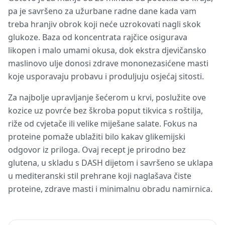
pa je savršeno za užurbane radne dane kada vam
treba hranjiv obrok koji neće uzrokovati nagli skok
glukoze. Baza od koncentrata rajčice osigurava
likopen i malo umami okusa, dok ekstra djevičansko
maslinovo ulje donosi zdrave mononezasićene masti
koje usporavaju probavu i produljuju osjećaj sitosti.
Za najbolje upravljanje šećerom u krvi, poslužite ove
kozice uz povrće bez škroba poput tikvica s roštilja,
riže od cvjetače ili velike miješane salate. Fokus na
proteine pomaže ublažiti bilo kakav glikemijski
odgovor iz priloga. Ovaj recept je prirodno bez
glutena, u skladu s DASH dijetom i savršeno se uklapa
u mediteranski stil prehrane koji naglašava čiste
proteine, zdrave masti i minimalnu obradu namirnica.