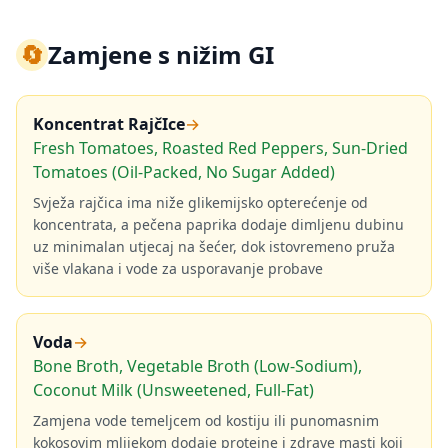
🔄
Zamjene s nižim GI
Koncentrat RajčIce
→
Fresh Tomatoes, Roasted Red Peppers, Sun-Dried
Tomatoes (Oil-Packed, No Sugar Added)
Svježa rajčica ima niže glikemijsko opterećenje od
koncentrata, a pečena paprika dodaje dimljenu dubinu
uz minimalan utjecaj na šećer, dok istovremeno pruža
više vlakana i vode za usporavanje probave
Voda
→
Bone Broth, Vegetable Broth (Low-Sodium),
Coconut Milk (Unsweetened, Full-Fat)
Zamjena vode temeljcem od kostiju ili punomasnim
kokosovim mlijekom dodaje proteine i zdrave masti koji