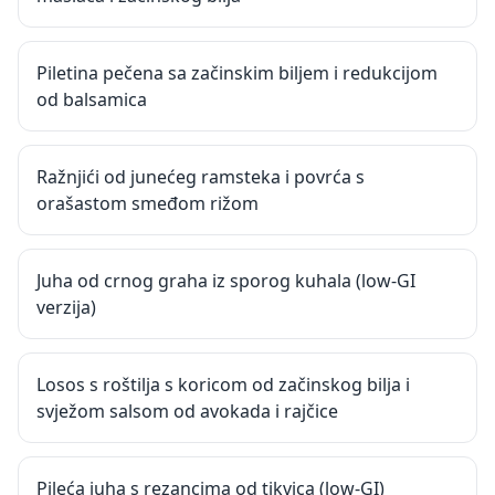
Piletina pečena sa začinskim biljem i redukcijom
od balsamica
Ražnjići od junećeg ramsteka i povrća s
orašastom smeđom rižom
Juha od crnog graha iz sporog kuhala (low-GI
verzija)
Losos s roštilja s koricom od začinskog bilja i
svježom salsom od avokada i rajčice
Pileća juha s rezancima od tikvica (low-GI)