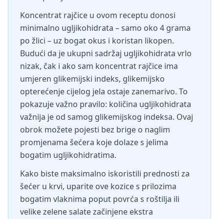
Koncentrat rajčice u ovom receptu donosi
minimalno ugljikohidrata – samo oko 4 grama
po žlici – uz bogat okus i koristan likopen.
Budući da je ukupni sadržaj ugljikohidrata vrlo
nizak, čak i ako sam koncentrat rajčice ima
umjeren glikemijski indeks, glikemijsko
opterećenje cijelog jela ostaje zanemarivo. To
pokazuje važno pravilo: količina ugljikohidrata
važnija je od samog glikemijskog indeksa. Ovaj
obrok možete pojesti bez brige o naglim
promjenama šećera koje dolaze s jelima
bogatim ugljikohidratima.
Kako biste maksimalno iskoristili prednosti za
šećer u krvi, uparite ove kozice s prilozima
bogatim vlaknima poput povrća s roštilja ili
velike zelene salate začinjene ekstra