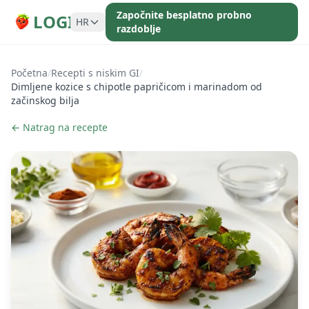
Započnite besplatno probno
LOGI
HR
razdoblje
Početna
/
Recepti s niskim GI
/
Dimljene kozice s chipotle papričicom i marinadom od
začinskog bilja
← Natrag na recepte