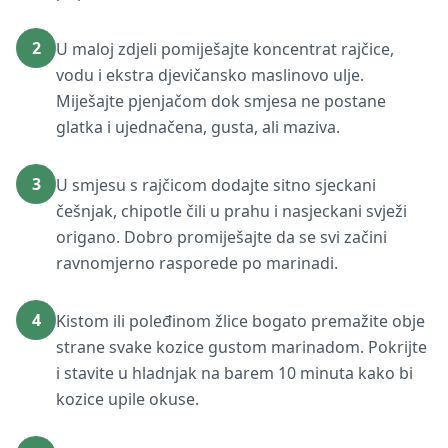
2
U maloj zdjeli pomiješajte koncentrat rajčice,
vodu i ekstra djevičansko maslinovo ulje.
Miješajte pjenjačom dok smjesa ne postane
glatka i ujednačena, gusta, ali maziva.
3
U smjesu s rajčicom dodajte sitno sjeckani
češnjak, chipotle čili u prahu i nasjeckani svježi
origano. Dobro promiješajte da se svi začini
ravnomjerno rasporede po marinadi.
4
Kistom ili poleđinom žlice bogato premažite obje
strane svake kozice gustom marinadom. Pokrijte
i stavite u hladnjak na barem 10 minuta kako bi
kozice upile okuse.