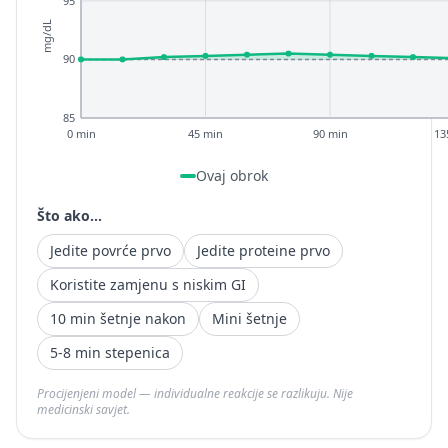
95
mg/dL
90
85
0 min
45 min
90 min
13
Ovaj obrok
Što ako...
Jedite povrće prvo
Jedite proteine prvo
Koristite zamjenu s niskim GI
10 min šetnje nakon
Mini šetnje
5-8 min stepenica
Procijenjeni model — individualne reakcije se razlikuju. Nije
medicinski savjet.