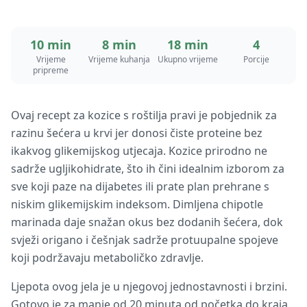
10 min
8 min
18 min
4
Vrijeme
Vrijeme kuhanja
Ukupno vrijeme
Porcije
pripreme
Ovaj recept za kozice s roštilja pravi je pobjednik za
razinu šećera u krvi jer donosi čiste proteine bez
ikakvog glikemijskog utjecaja. Kozice prirodno ne
sadrže ugljikohidrate, što ih čini idealnim izborom za
sve koji paze na dijabetes ili prate plan prehrane s
niskim glikemijskim indeksom. Dimljena chipotle
marinada daje snažan okus bez dodanih šećera, dok
svježi origano i češnjak sadrže protuupalne spojeve
koji podržavaju metaboličko zdravlje.
Ljepota ovog jela je u njegovoj jednostavnosti i brzini.
Gotovo je za manje od 20 minuta od početka do kraja,