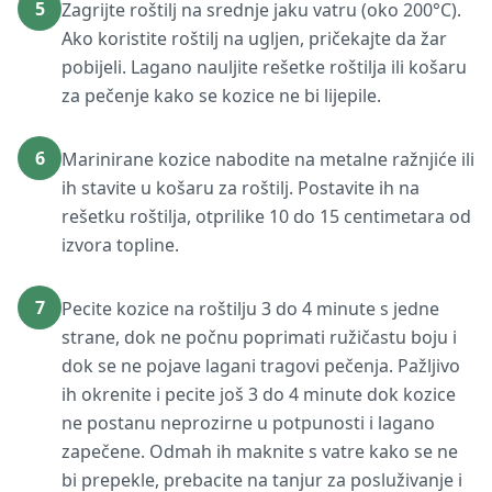
5
Zagrijte roštilj na srednje jaku vatru (oko 200°C).
Ako koristite roštilj na ugljen, pričekajte da žar
pobijeli. Lagano nauljite rešetke roštilja ili košaru
za pečenje kako se kozice ne bi lijepile.
6
Marinirane kozice nabodite na metalne ražnjiće ili
ih stavite u košaru za roštilj. Postavite ih na
rešetku roštilja, otprilike 10 do 15 centimetara od
izvora topline.
7
Pecite kozice na roštilju 3 do 4 minute s jedne
strane, dok ne počnu poprimati ružičastu boju i
dok se ne pojave lagani tragovi pečenja. Pažljivo
ih okrenite i pecite još 3 do 4 minute dok kozice
ne postanu neprozirne u potpunosti i lagano
zapečene. Odmah ih maknite s vatre kako se ne
bi prepekle, prebacite na tanjur za posluživanje i