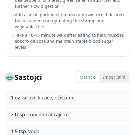
bell peppers, or a leafy green salad to add fiber and
further slow digestion
Add a small portion of quinoa or brown rice if desired
✓
for sustained energy, eating the shrimp and
vegetables first
Take a 10-15 minute walk after eating to help muscles
✓
absorb glucose and maintain stable blood sugar
levels
🥗
Sastojci
Metrički
Imperijalni
1 oz
sirove kozice, očišćene
2 tbsp
koncentrat rajčice
1.5 tsp
voda