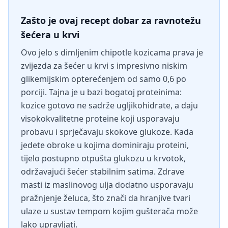
Zašto je ovaj recept dobar za ravnotežu
šećera u krvi
Ovo jelo s dimljenim chipotle kozicama prava je
zvijezda za šećer u krvi s impresivno niskim
glikemijskim opterećenjem od samo 0,6 po
porciji. Tajna je u bazi bogatoj proteinima:
kozice gotovo ne sadrže ugljikohidrate, a daju
visokokvalitetne proteine koji usporavaju
probavu i sprječavaju skokove glukoze. Kada
jedete obroke u kojima dominiraju proteini,
tijelo postupno otpušta glukozu u krvotok,
održavajući šećer stabilnim satima. Zdrave
masti iz maslinovog ulja dodatno usporavaju
pražnjenje želuca, što znači da hranjive tvari
ulaze u sustav tempom kojim gušterača može
lako upravljati.