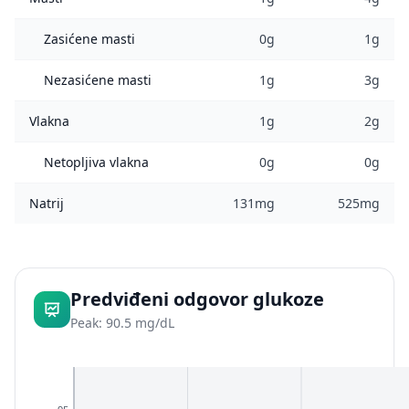
Zasićene masti
0g
1g
Nezasićene masti
1g
3g
Vlakna
1g
2g
Netopljiva vlakna
0g
0g
Natrij
131mg
525mg
Predviđeni odgovor glukoze
Peak: 90.5 mg/dL