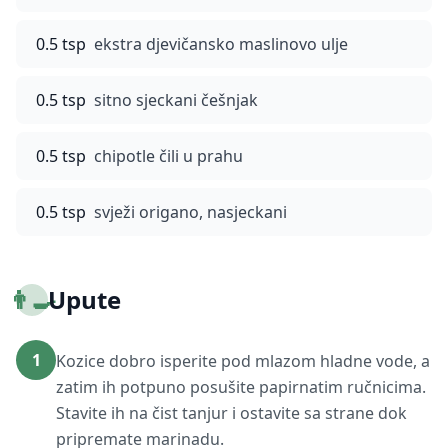
0.5 tsp
ekstra djevičansko maslinovo ulje
0.5 tsp
sitno sjeckani češnjak
0.5 tsp
chipotle čili u prahu
0.5 tsp
svježi origano, nasjeckani
👨‍🍳
Upute
1
Kozice dobro isperite pod mlazom hladne vode, a
zatim ih potpuno posušite papirnatim ručnicima.
Stavite ih na čist tanjur i ostavite sa strane dok
pripremate marinadu.