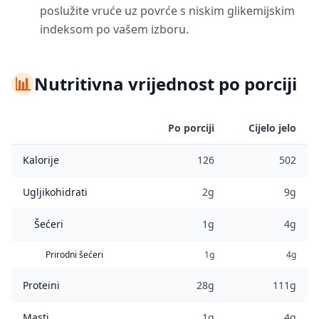
poslužite vruće uz povrće s niskim glikemijskim
indeksom po vašem izboru.
📊
Nutritivna vrijednost po porciji
Po porciji
Cijelo jelo
Kalorije
126
502
Ugljikohidrati
2g
9g
Šećeri
1g
4g
Prirodni šećeri
1g
4g
Proteini
28g
111g
Masti
1g
4g