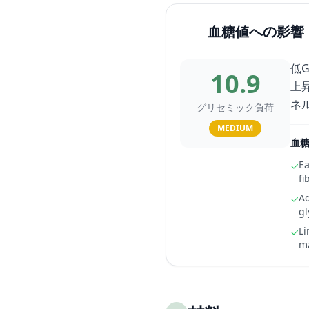
血糖値への影響
低
10.9
上
ネ
グリセミック負荷
MEDIUM
血
Ea
✓
fi
Ad
✓
gl
Li
✓
ma