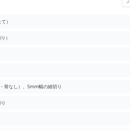
メ
たて）
切り）
・骨なし）、5mm幅の細切り
切り