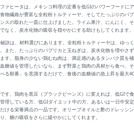
ファヒータは、メキシコ料理の定番を低GIのパワーフードに
食物繊維が豊富な全粒粉トルティーヤ、そしてたっぷりのパプ
ンスの取れた一皿に仕上げました。ライム果汁、にんにく、そ
でなく、炭水化物の吸収を穏やかにする助けもしてくれます。
つ秘訣は、材料選びにあります。全粒粉トルティーヤは、ゆっ
。また、たっぷりのパプリカと玉ねぎは、炭水化物を増やさず
ます。脂身の少ない鶏むね肉は、満足感のあるタンパク質を補
血糖値を管理したいなら、まず野菜と鶏肉の具材から食べ、そ
べる順番」を意識するだけで、食後の血糖値の急上昇を最大4
です。鶏肉を黒豆（ブラックビーンズ）に変えれば、低GIで
管理している方、低GIダイエット中の方、あるいは一日中安
だける栄養満点の一品です。オリーブオイルと酢のドレッシン
り、糖の吸収をさらに緩やかにしてくれます。