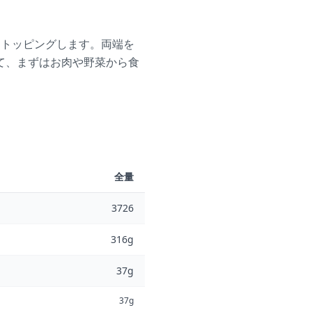
つトッピングします。両端を
て、まずはお肉や野菜から食
全量
3726
316g
37g
37g