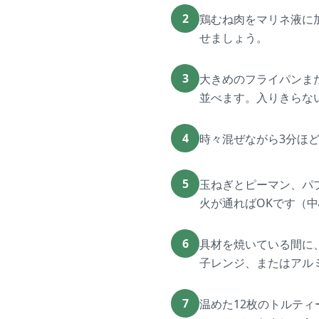
2
鶏むね肉をマリネ液に
せましょう。
3
大きめのフライパンま
並べます。入りきらな
4
時々混ぜながら3分ほ
5
玉ねぎとピーマン、パ
火が通ればOKです（中
6
具材を焼いている間に
子レンジ、またはアル
7
温めた12枚のトルティ