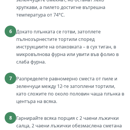
хрупкави, а пилето достигне вътрешна
температура от 74°C.
6
Докато плънката се готви, затоплете
пълнозърнестите тортили според
инструкциите на опаковката – в сух тиган, в
микровълнова фурна или увити във фолио в
слаба фурна.
7
Разпределете равномерно сместа от пиле и
зеленчуци между 12-те затоплени тортили,
като сложите по около половин чаша плънка в
центъра на всяка.
8
Гарнирайте всяка порция с 2 чаени лъжички
салца, 2 чаени лъжички обезмаслена сметана