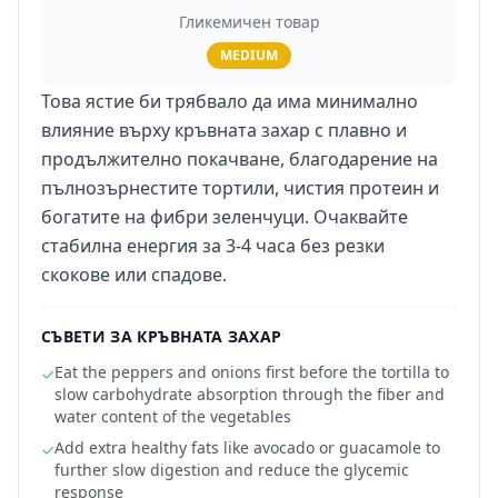
Гликемичен товар
MEDIUM
Това ястие би трябвало да има минимално
влияние върху кръвната захар с плавно и
продължително покачване, благодарение на
пълнозърнестите тортили, чистия протеин и
богатите на фибри зеленчуци. Очаквайте
стабилна енергия за 3-4 часа без резки
скокове или спадове.
СЪВЕТИ ЗА КРЪВНАТА ЗАХАР
Eat the peppers and onions first before the tortilla to
✓
slow carbohydrate absorption through the fiber and
water content of the vegetables
Add extra healthy fats like avocado or guacamole to
✓
further slow digestion and reduce the glycemic
response