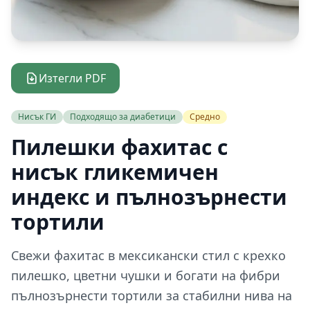
Изтегли PDF
Нисък ГИ
Подходящо за диабетици
Средно
Пилешки фахитас с
нисък гликемичен
индекс и пълнозърнести
тортили
Свежи фахитас в мексикански стил с крехко
пилешко, цветни чушки и богати на фибри
пълнозърнести тортили за стабилни нива на