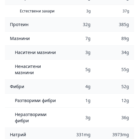
Естествени захари
3g
37g
Протеин
32g
385g
Мазнини
7g
89g
Наситени мазнини
3g
34g
Ненаситени
5g
55g
мазнини
Фибри
4g
52g
Разтворими фибри
1g
12g
Неразтворими
3g
36g
фибри
Натрий
331mg
3973mg