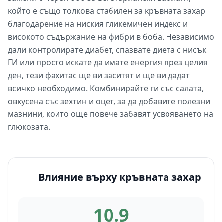
който е също толкова стабилен за кръвната захар
благодарение на ниския гликемичен индекс и
високото съдържание на фибри в боба. Независимо
дали контролирате диабет, спазвате диета с нисък
ГИ или просто искате да имате енергия през целия
ден, тези фахитас ще ви заситят и ще ви дадат
всичко необходимо. Комбинирайте ги със салата,
овкусена със зехтин и оцет, за да добавите полезни
мазнини, които още повече забавят усвояването на
глюкозата.
Влияние върху кръвната захар
10.9