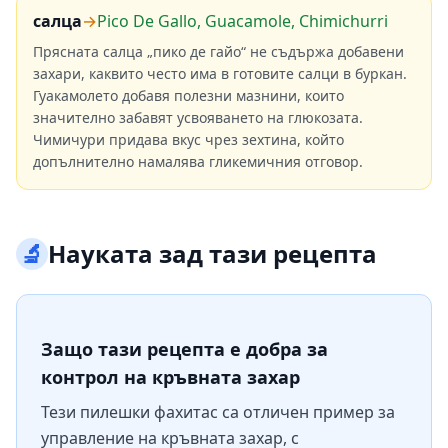
салца
→
Pico De Gallo, Guacamole, Chimichurri
Прясната салца „пико де гайо“ не съдържа добавени
захари, каквито често има в готовите салци в буркан.
Гуакамолето добавя полезни мазнини, които
значително забавят усвояването на глюкозата.
Чимичури придава вкус чрез зехтина, който
допълнително намалява гликемичния отговор.
🔬
Науката зад тази рецепта
Защо тази рецепта е добра за
контрол на кръвната захар
Тези пилешки фахитас са отличен пример за
управление на кръвната захар, с