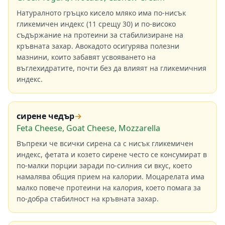
Натуралното гръцко кисело мляко има по-нисък
гликемичен индекс (11 срещу 30) и по-високо
съдържание на протеини за стабилизиране на
кръвната захар. Авокадото осигурява полезни
мазнини, които забавят усвояването на
въглехидратите, почти без да влияят на гликемичния
индекс.
сирене чедър
→
Feta Cheese, Goat Cheese, Mozzarella
Въпреки че всички сирена са с нисък гликемичен
индекс, фетата и козето сирене често се консумират в
по-малки порции заради по-силния си вкус, което
намалява общия прием на калории. Моцарелата има
малко повече протеини на калория, което помага за
по-добра стабилност на кръвната захар.