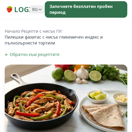
Започнете безплатен пробен
LOGI
BG
период
Начало
/
Рецепти с нисък ГИ
/
Пилешки фахитас с нисък гликемичен индекс и
пълнозърнести тортили
← Обратно към рецептите