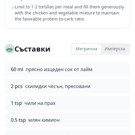
Limit to 1-2 tortillas per meal and fill them generously
✓
with the chicken and vegetable mixture to maintain
the favorable protein-to-carb ratio
🥗
Съставки
Метрична
Имперска
60 ml
прясно изцеден сок от лайм
2 pcs
скилидки чесън, пресовани
1 tsp
чили на прах
0.5 tsp
млян кимион