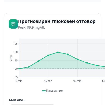
Прогнозиран глюкозен отговор
Peak: 99.9 mg/dL
105
100
мг/дл
95
90
85
0 min
45 min
90 min
13
Това ястие
Ами ако...