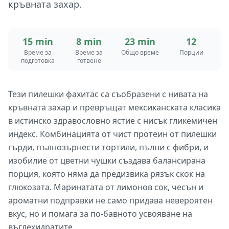
кръвната захар.
15 min
8 min
23 min
12
Време за
Време за
Общо време
Порции
подготовка
готвене
Тези пилешки фахитас са съобразени с нивата на
кръвната захар и превръщат мексиканската класика
в истинско здравословно ястие с нисък гликемичен
индекс. Комбинацията от чист протеин от пилешки
гърди, пълнозърнести тортили, пълни с фибри, и
изобилие от цветни чушки създава балансирана
порция, която няма да предизвика рязък скок на
глюкозата. Маринатата от лимонов сок, чесън и
ароматни подправки не само придава невероятен
вкус, но и помага за по-бавното усвояване на
въглехидратите.