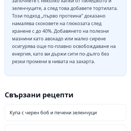
започнете с няколко хапки от пилешкото и
зеленчуците, а след това добавете тортилата.
Този подход „първо протеина“ доказано
намалява скоковете на глюкозата след
хранене с до 40%. Добавянето на полезни
мазнини като авокадо или малко сирене
осигурява още по-плавно освобождаване на
енергия, като ви държи сити по-дълго без
резки промени в нивата на захарта.
Свързани рецепти
Купа с черен боб и печени зеленчуци