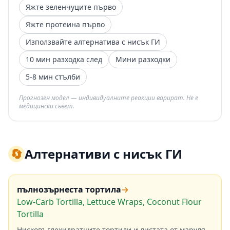
Яжте зеленчуците първо
Яжте протеина първо
Използвайте алтернатива с нисък ГИ
10 мин разходка след
Мини разходки
5-8 мин стълби
Прогнозен модел — индивидуалните реакции варират. Не е
медицински съвет.
🔄
Алтернативи с нисък ГИ
пълнозърнеста тортила
→
Low-Carb Tortilla, Lettuce Wraps, Coconut Flour
Tortilla
Нисковъглехидратните тортили и листата от маруля