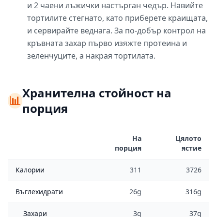
и 2 чаени лъжички настърган чедър. Навийте
тортилите стегнато, като приберете краищата,
и сервирайте веднага. За по-добър контрол на
кръвната захар първо изяжте протеина и
зеленчуците, а накрая тортилата.
Хранителна стойност на
📊
порция
На
Цялото
порция
ястие
Калории
311
3726
Въглехидрати
26g
316g
Захари
3g
37g