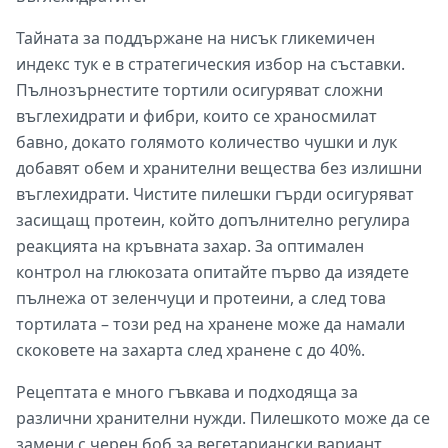
Тайната за поддържане на нисък гликемичен
индекс тук е в стратегическия избор на съставки.
Пълнозърнестите тортили осигуряват сложни
въглехидрати и фибри, които се храносмилат
бавно, докато голямото количество чушки и лук
добавят обем и хранителни вещества без излишни
въглехидрати. Чистите пилешки гърди осигуряват
засищащ протеин, който допълнително регулира
реакцията на кръвната захар. За оптимален
контрол на глюкозата опитайте първо да изядете
пълнежа от зеленчуци и протеини, а след това
тортилата – този ред на хранене може да намали
скоковете на захарта след хранене с до 40%.
Рецептата е много гъвкава и подходяща за
различни хранителни нужди. Пилешкото може да се
замени с черен боб за вегетариански вариант,