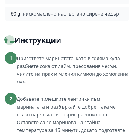
60 g
нискомаслено настъргано сирене чедър
👨‍🍳
Инструкции
1
Пригответе маринатата, като в голяма купа
разбиете сока от лайм, пресования чесън,
чилито на прах и мления кимион до хомогенна
смес.
2
Добавете пилешките лентички към
маринатата и разбъркайте добре, така че
всяко парче да се покрие равномерно.
Оставете да се маринова на стайна
температура за 15 минути, докато подготвяте