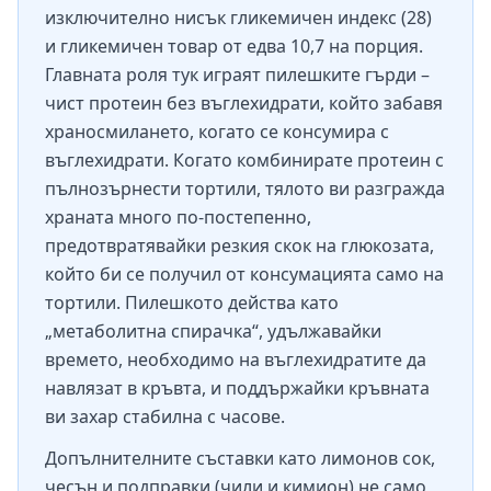
изключително нисък гликемичен индекс (28)
и гликемичен товар от едва 10,7 на порция.
Главната роля тук играят пилешките гърди –
чист протеин без въглехидрати, който забавя
храносмилането, когато се консумира с
въглехидрати. Когато комбинирате протеин с
пълнозърнести тортили, тялото ви разгражда
храната много по-постепенно,
предотвратявайки резкия скок на глюкозата,
който би се получил от консумацията само на
тортили. Пилешкото действа като
„метаболитна спирачка“, удължавайки
времето, необходимо на въглехидратите да
навлязат в кръвта, и поддържайки кръвната
ви захар стабилна с часове.
Допълнителните съставки като лимонов сок,
чесън и подправки (чили и кимион) не само