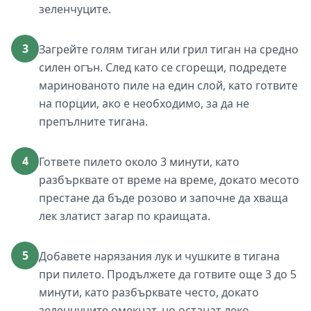
зеленчуците.
3
Загрейте голям тиган или грил тиган на средно
силен огън. След като се сгорещи, подредете
маринованото пиле на един слой, като готвите
на порции, ако е необходимо, за да не
препълните тигана.
4
Гответе пилето около 3 минути, като
разбърквате от време на време, докато месото
престане да бъде розово и започне да хваща
лек златист загар по краищата.
5
Добавете нарязания лук и чушките в тигана
при пилето. Продължете да готвите още 3 до 5
минути, като разбърквате често, докато
зеленчуците омекнат, но останат леко