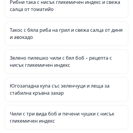
Рибни така с нисък гликемичен индекс и свежа
салца от томатийо
Такос с бяла риба на грил и свежа салца от диня
и авокадо
Зелено пилешко чили с бял боб – рецепта с
нисък гликемичен индекс
Югозападна купа със зеленчуци и леща за
стабилна кръвна захар
Чили с три вида боб и печени чушки с нисък
гликемичен индекс