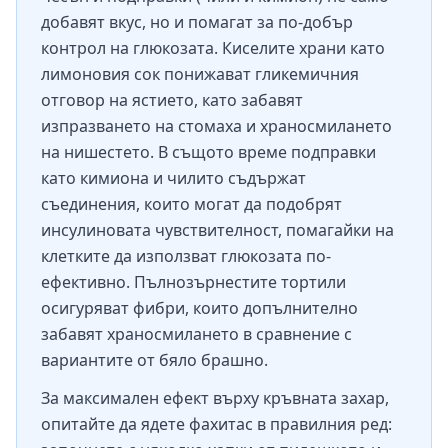
добавят вкус, но и помагат за по-добър
контрол на глюкозата. Киселите храни като
лимоновия сок понижават гликемичния
отговор на ястието, като забавят
изпразването на стомаха и храносмилането
на нишестето. В същото време подправки
като кимиона и чилито съдържат
съединения, които могат да подобрят
инсулиновата чувствителност, помагайки на
клетките да използват глюкозата по-
ефективно. Пълнозърнестите тортили
осигуряват фибри, които допълнително
забавят храносмилането в сравнение с
вариантите от бяло брашно.
За максимален ефект върху кръвната захар,
опитайте да ядете фахитас в правилния ред: