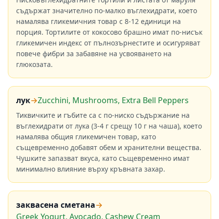
съдържат значително по-малко въглехидрати, което
намалява гликемичния товар с 8-12 единици на
порция. Тортилите от кокосово брашно имат по-нисък
гликемичен индекс от пълнозърнестите и осигуряват
повече фибри за забавяне на усвояването на
глюкозата.
лук
→
Zucchini, Mushrooms, Extra Bell Peppers
Тиквичките и гъбите са с по-ниско съдържание на
въглехидрати от лука (3-4 г срещу 10 г на чаша), което
намалява общия гликемичен товар, като
същевременно добавят обем и хранителни вещества.
Чушките запазват вкуса, като същевременно имат
минимално влияние върху кръвната захар.
заквасена сметана
→
Greek Yogurt, Avocado, Cashew Cream