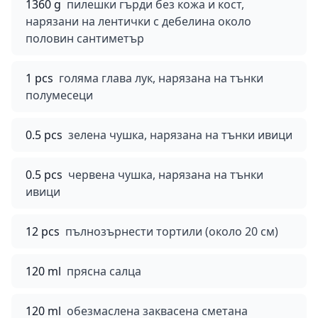
1360 g
пилешки гърди без кожа и кост,
нарязани на лентички с дебелина около
половин сантиметър
1 pcs
голяма глава лук, нарязана на тънки
полумесеци
0.5 pcs
зелена чушка, нарязана на тънки ивици
0.5 pcs
червена чушка, нарязана на тънки
ивици
12 pcs
пълнозърнести тортили (около 20 см)
120 ml
прясна салца
120 ml
обезмаслена заквасена сметана