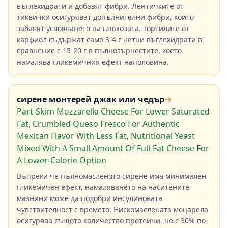
въглехидрати и добавят фибри. Лентичките от
тиквички осигуряват допълнителни фибри, които
забавят усвояването на глюкозата. Тортилите от
карфиол съдържат само 3-4 г нетни въглехидрати в
сравнение с 15-20 г в пълнозърнестите, което
намалява гликемичния ефект наполовина.
сирене монтерей джак или чедър
→
Part-Skim Mozzarella Cheese For Lower Saturated
Fat, Crumbled Queso Fresco For Authentic
Mexican Flavor With Less Fat, Nutritional Yeast
Mixed With A Small Amount Of Full-Fat Cheese For
A Lower-Calorie Option
Въпреки че пълномасленото сирене има минимален
гликемичен ефект, намаляването на наситените
мазнини може да подобри инсулиновата
чувствителност с времето. Нискомаслената моцарела
осигурява същото количество протеини, но с 30% по-