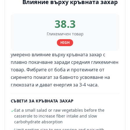
Влияние върху кръвната захар
38.3
Гликемичен товар
HIGH
умерено влияние върху кръвната захар с
плавно покачване заради средния гликемичен
товар. Фибрите от боба и протеините от
сиренето помагат за бавното усвояване на
глюкозата и дават енергия за 3-4 часа.
СЪВЕТИ ЗА КРЪВНАТА ЗАХАР
Eat a small salad or raw vegetables before the
✓
casserole to increase fiber intake and slow
carbohydrate absorption
Limit portion size to one serving and pair with