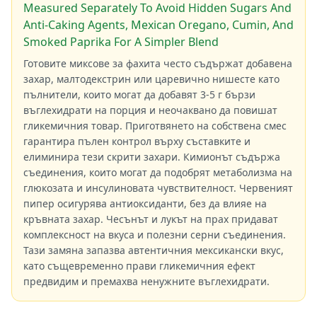
Measured Separately To Avoid Hidden Sugars And
Anti-Caking Agents, Mexican Oregano, Cumin, And
Smoked Paprika For A Simpler Blend
Готовите миксове за фахита често съдържат добавена
захар, малтодекстрин или царевично нишесте като
пълнители, които могат да добавят 3-5 г бързи
въглехидрати на порция и неочаквано да повишат
гликемичния товар. Приготвянето на собствена смес
гарантира пълен контрол върху съставките и
елиминира тези скрити захари. Кимионът съдържа
съединения, които могат да подобрят метаболизма на
глюкозата и инсулиновата чувствителност. Червеният
пипер осигурява антиоксиданти, без да влияе на
кръвната захар. Чесънът и лукът на прах придават
комплексност на вкуса и полезни серни съединения.
Тази замяна запазва автентичния мексикански вкус,
като същевременно прави гликемичния ефект
предвидим и премахва ненужните въглехидрати.