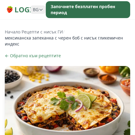
Започнете безплатен пробен
LOGI
BG
период
Начало
/
Рецепти с нисък ГИ
/
мексиканска запеканка с черен боб с нисък гликемичен
индекс
← Обратно към рецептите