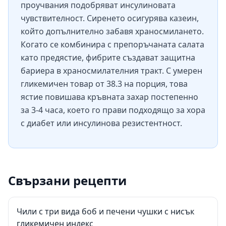
проучвания подобряват инсулиновата
чувствителност. Сиренето осигурява казеин,
който допълнително забавя храносмилането.
Когато се комбинира с препоръчаната салата
като предястие, фибрите създават защитна
бариера в храносмилателния тракт. С умерен
гликемичен товар от 38.3 на порция, това
ястие повишава кръвната захар постепенно
за 3-4 часа, което го прави подходящо за хора
с диабет или инсулинова резистентност.
Свързани рецепти
Чили с три вида боб и печени чушки с нисък
гликемичен индекс