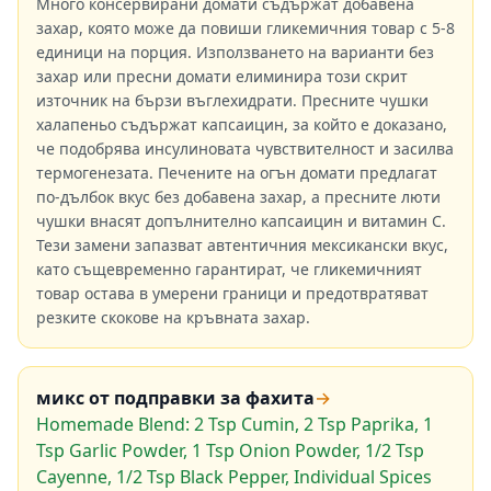
Много консервирани домати съдържат добавена
захар, която може да повиши гликемичния товар с 5-8
единици на порция. Използването на варианти без
захар или пресни домати елиминира този скрит
източник на бързи въглехидрати. Пресните чушки
халапеньо съдържат капсаицин, за който е доказано,
че подобрява инсулиновата чувствителност и засилва
термогенезата. Печените на огън домати предлагат
по-дълбок вкус без добавена захар, а пресните люти
чушки внасят допълнително капсаицин и витамин С.
Тези замени запазват автентичния мексикански вкус,
като същевременно гарантират, че гликемичният
товар остава в умерени граници и предотвратяват
резките скокове на кръвната захар.
микс от подправки за фахита
→
Homemade Blend: 2 Tsp Cumin, 2 Tsp Paprika, 1
Tsp Garlic Powder, 1 Tsp Onion Powder, 1/2 Tsp
Cayenne, 1/2 Tsp Black Pepper, Individual Spices