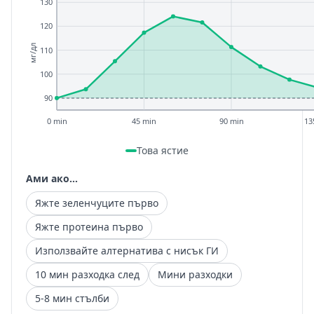
130
120
мг/дл
110
100
90
0 min
45 min
90 min
13
Това ястие
Ами ако...
Яжте зеленчуците първо
Яжте протеина първо
Използвайте алтернатива с нисък ГИ
10 мин разходка след
Мини разходки
5-8 мин стълби