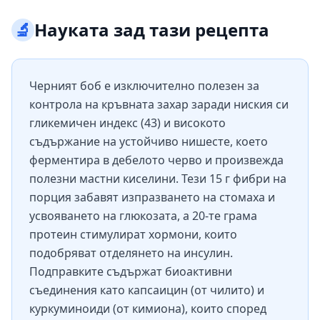
🔬
Науката зад тази рецепта
Черният боб е изключително полезен за
контрола на кръвната захар заради ниския си
гликемичен индекс (43) и високото
съдържание на устойчиво нишесте, което
ферментира в дебелото черво и произвежда
полезни мастни киселини. Тези 15 г фибри на
порция забавят изпразването на стомаха и
усвояването на глюкозата, а 20-те грама
протеин стимулират хормони, които
подобряват отделянето на инсулин.
Подправките съдържат биоактивни
съединения като капсаицин (от чилито) и
куркуминоиди (от кимиона), които според