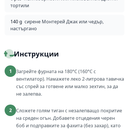
тортили
140 g
сирене Монтерей Джак или чедър,
настъргано
👨‍🍳
Инструкции
1
Загрейте фурната на 180°C (160°C с
вентилатор). Намажете леко 2-литрова тавичка
със спрей за готвене или малко зехтин, за да
не залепва.
2
Сложете голям тиган с незалепващо покритие
на среден огън. Добавете отцедения черен
боб и подправките за фахита (без захар), като