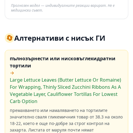
Прогнозен модел — индивидуалните реакции варират. Не е
медицински съвет.
🔄
Алтернативи с нисък ГИ
пълнозърнести или нисковъглехидратни
тортили
→
Large Lettuce Leaves (Butter Lettuce Or Romaine)
For Wrapping, Thinly Sliced Zucchini Ribbons As A
Vegetable Layer, Cauliflower Tortillas For Lowest
Carb Option
премахването или намаляването на тортилите
значително сваля гликемичния товар от 38.3 на около
18-22, което е още по-добре за строг контрол на
захарта. Листата от маруля почти нямат