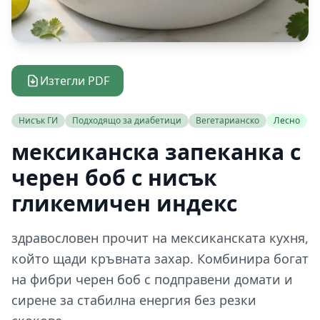
Изтегли PDF
Нисък ГИ
Подходящо за диабетици
Вегетарианско
Лесно
мексиканска запеканка с
черен боб с нисък
гликемичен индекс
здравословен прочит на мексиканската кухня,
който щади кръвната захар. Комбинира богат
на фибри черен боб с подправени домати и
сирене за стабилна енергия без резки