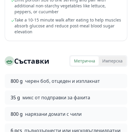
✓
additional non-starchy vegetables like lettuce,
peppers, or cucumber
Take a 10-15 minute walk after eating to help muscles
✓
absorb glucose and reduce post-meal blood sugar
elevation
🥗
Съставки
Метрична
Имперска
800 g
черен боб, отцеден и изплакнат
35 g
микс от подправки за фахита
800 g
нарязани домати с чили
6 pcs
пълнозърнести или нисковъглехидратни