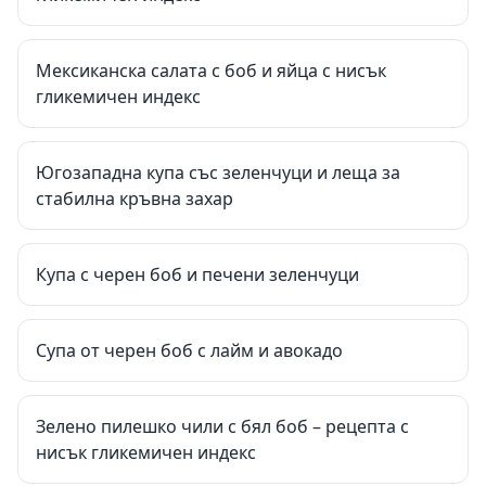
Мексиканска салата с боб и яйца с нисък
гликемичен индекс
Югозападна купа със зеленчуци и леща за
стабилна кръвна захар
Купа с черен боб и печени зеленчуци
Супа от черен боб с лайм и авокадо
Зелено пилешко чили с бял боб – рецепта с
нисък гликемичен индекс