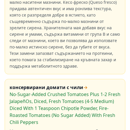
малко наситени мазнини. Кесо фреско (Queso fresco)
придава автентичен вкус и има ронлива текстура,
която се разпределя добре в ястието, като
същевременно съдържа по-малко мазнини от
зрелите сирена. Хранителната мая добавя вкус на
сирене и умами, съдържа витамини от група B и само
следи от мазнини, което ви позволява да използвате
по-малко истинско сирене, без да губите от вкуса.
Тези замени запазват съдържанието на протеини,
което помага за стабилизиране на кръвната захар и
поддържа метаболитното здраве.
консервирани домати с чили
→
No-Sugar-Added Crushed Tomatoes Plus 1-2 Fresh
JalapeñOs, Diced, Fresh Tomatoes (4-5 Medium)
Diced With 1 Teaspoon Chipotle Powder, Fire-
Roasted Tomatoes (No Sugar Added) With Fresh
Chili Peppers