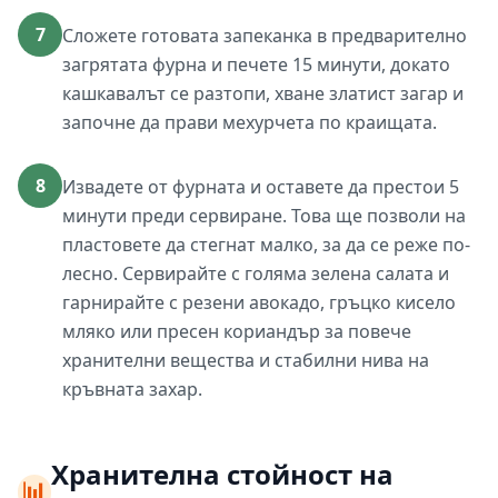
7
Сложете готовата запеканка в предварително
загрятата фурна и печете 15 минути, докато
кашкавалът се разтопи, хване златист загар и
започне да прави мехурчета по краищата.
8
Извадете от фурната и оставете да престои 5
минути преди сервиране. Това ще позволи на
пластовете да стегнат малко, за да се реже по-
лесно. Сервирайте с голяма зелена салата и
гарнирайте с резени авокадо, гръцко кисело
мляко или пресен кориандър за повече
хранителни вещества и стабилни нива на
кръвната захар.
Хранителна стойност на
📊