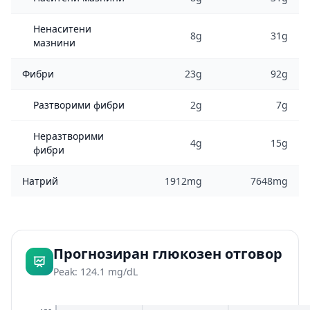
Ненаситени
8g
31g
мазнини
Фибри
23g
92g
Разтворими фибри
2g
7g
Неразтворими
4g
15g
фибри
Натрий
1912mg
7648mg
Прогнозиран глюкозен отговор
Peak: 124.1 mg/dL