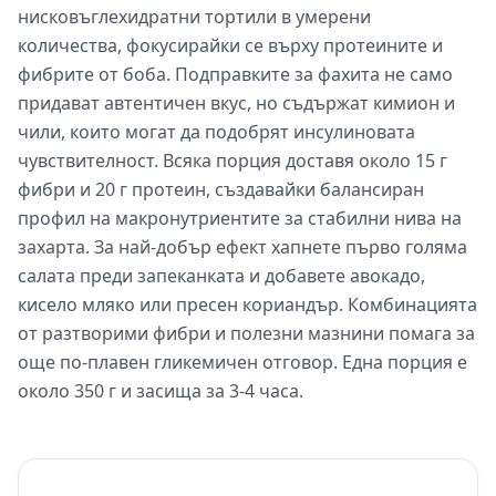
нисковъглехидратни тортили в умерени
количества, фокусирайки се върху протеините и
фибрите от боба. Подправките за фахита не само
придават автентичен вкус, но съдържат кимион и
чили, които могат да подобрят инсулиновата
чувствителност. Всяка порция доставя около 15 г
фибри и 20 г протеин, създавайки балансиран
профил на макронутриентите за стабилни нива на
захарта. За най-добър ефект хапнете първо голяма
салата преди запеканката и добавете авокадо,
кисело мляко или пресен кориандър. Комбинацията
от разтворими фибри и полезни мазнини помага за
още по-плавен гликемичен отговор. Една порция е
около 350 г и засища за 3-4 часа.