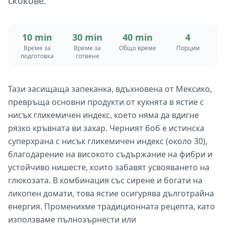
скокове.
10 min
30 min
40 min
4
Време за
Време за
Общо време
Порции
подготовка
готвене
Тази засищаща запеканка, вдъхновена от Мексико,
превръща основни продукти от кухнята в ястие с
нисък гликемичен индекс, което няма да вдигне
рязко кръвната ви захар. Черният боб е истинска
суперхрана с нисък гликемичен индекс (около 30),
благодарение на високото съдържание на фибри и
устойчиво нишесте, които забавят усвояването на
глюкозата. В комбинация със сирене и богати на
ликопен домати, това ястие осигурява дълготрайна
енергия. Променихме традиционната рецепта, като
използваме пълнозърнести или