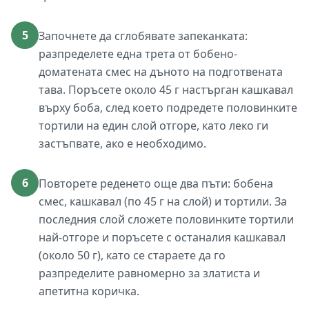
5
Започнете да сглобявате запеканката:
разпределете една трета от бобено-
доматената смес на дъното на подготвената
тава. Поръсете около 45 г настърган кашкавал
върху боба, след което подредете половинките
тортили на един слой отгоре, като леко ги
застъпвате, ако е необходимо.
6
Повторете реденето още два пъти: бобена
смес, кашкавал (по 45 г на слой) и тортили. За
последния слой сложете половинките тортили
най-отгоре и поръсете с останалия кашкавал
(около 50 г), като се стараете да го
разпределите равномерно за златиста и
апетитна коричка.