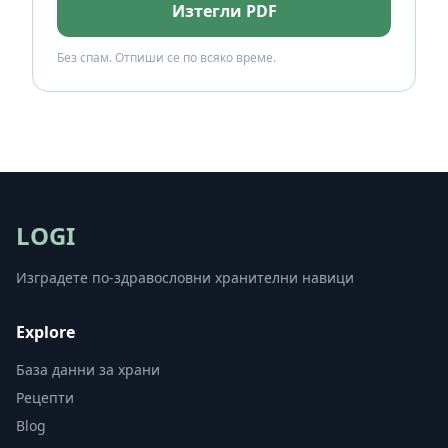
Изтегли PDF
Без спам. Отпиши се по всяко време.
LOGI
Изградете по-здравословни хранителни навици
Explore
База данни за храни
Рецепти
Blog