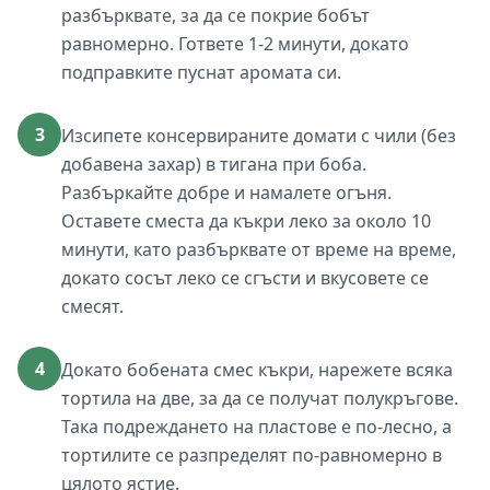
разбърквате, за да се покрие бобът
равномерно. Гответе 1-2 минути, докато
подправките пуснат аромата си.
3
Изсипете консервираните домати с чили (без
добавена захар) в тигана при боба.
Разбъркайте добре и намалете огъня.
Оставете сместа да къкри леко за около 10
минути, като разбърквате от време на време,
докато сосът леко се сгъсти и вкусовете се
смесят.
4
Докато бобената смес къкри, нарежете всяка
тортила на две, за да се получат полукръгове.
Така подреждането на пластове е по-лесно, а
тортилите се разпределят по-равномерно в
цялото ястие.