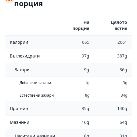
порция
На
Цялото
порция
ястие
Калории
665
2661
Въглехидрати
97g
387g
Захари
9g
36g
Добавени захари
1g
3g
Естествени захари
8g
34g
Протеин
35g
140g
Мазнини
16g
64g
Наситени мазнини
8g
31g