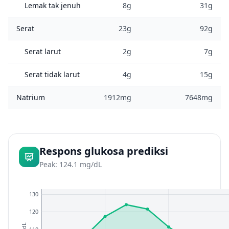
Lemak tak jenuh
8g
31g
Serat
23g
92g
Serat larut
2g
7g
Serat tidak larut
4g
15g
Natrium
1912mg
7648mg
Respons glukosa prediksi
Peak: 124.1 mg/dL
130
120