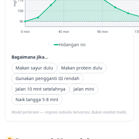
mg/dL
110
100
90
0 min
45 min
90 min
13
Hidangan ini
Bagaimana jika...
Makan sayur dulu
Makan protein dulu
Gunakan pengganti GI rendah
Jalan 10 mnt setelahnya
Jalan mini
Naik tangga 5-8 mnt
Model perkiraan — respons individu bervariasi. Bukan nasihat medis.