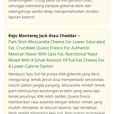
dibandingkan 15-20g pada tortilla gandum utuh,
sehingga memotong dampak glikemik lebih dari
setengahnya sambil tetap mempertahankan struktur
lapisan kaserol.
Keju Monterey Jack Atau Cheddar
→
Part-Skim Mozzarella Cheese For Lower Saturated
Fat, Crumbled Queso Fresco For Authentic
Mexican Flavor With Less Fat, Nutritional Yeast
Mixed With A Small Amount Of Full-Fat Cheese For
A Lower-Calorie Option
Meskipun keju full-fat punya efek glikemik yang kecil,
mengurangi lemak jenuh bisa memperbaiki sensitivitas
insulin dalam jangka panjang. Mozzarella rendah lemak
(part-skim) punya kandungan protein yang sama tapi
lemak jenuhnya 30% lebih sedikit. Queso fresco
memberikan rasa autentik dengan tekstur remah yang
mudah menyebar di seluruh kaserol, tapi lemaknya
lebih sedikit dibanding keju tua. Ragi nutrisi (nutritional