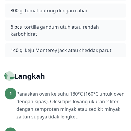
800 g
tomat potong dengan cabai
6 pcs
tortilla gandum utuh atau rendah
karbohidrat
140 g
keju Monterey Jack atau cheddar, parut
👨‍🍳
Langkah
1
Panaskan oven ke suhu 180°C (160°C untuk oven
dengan kipas). Olesi tipis loyang ukuran 2 liter
dengan semprotan minyak atau sedikit minyak
zaitun supaya tidak lengket.