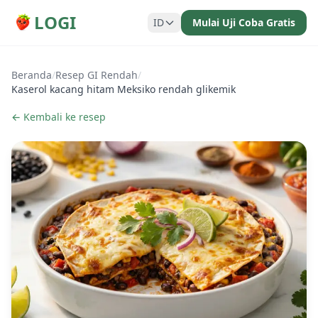
LOGI
ID
Mulai Uji Coba Gratis
Beranda
/
Resep GI Rendah
/
Kaserol kacang hitam Meksiko rendah glikemik
← Kembali ke resep