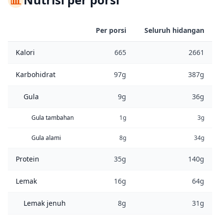
Per porsi
Seluruh hidangan
Kalori
665
2661
Karbohidrat
97g
387g
Gula
9g
36g
Gula tambahan
1g
3g
Gula alami
8g
34g
Protein
35g
140g
Lemak
16g
64g
Lemak jenuh
8g
31g