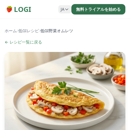
LOGI
JA
無料トライアルを始める
ホーム
/
低GIレシピ
/
低GI野菜オムレツ
← レシピ一覧に戻る