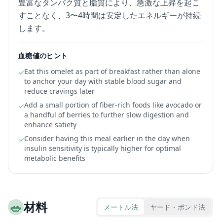
豊富なタンパク質と脂質により、急激な上昇を起こ
すことなく、3〜4時間は安定したエネルギーが持続
します。
血糖値のヒント
Eat this omelet as part of breakfast rather than alone
✓
to anchor your day with stable blood sugar and
reduce cravings later
Add a small portion of fiber-rich foods like avocado or
✓
a handful of berries to further slow digestion and
enhance satiety
Consider having this meal earlier in the day when
✓
insulin sensitivity is typically higher for optimal
metabolic benefits
🥗
材料
メートル法
ヤード・ポンド法