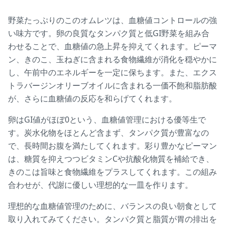
野菜たっぷりのこのオムレツは、血糖値コントロールの強
い味方です。卵の良質なタンパク質と低GI野菜を組み合
わせることで、血糖値の急上昇を抑えてくれます。ピーマ
ン、きのこ、玉ねぎに含まれる食物繊維が消化を穏やかに
し、午前中のエネルギーを一定に保ちます。また、エクス
トラバージンオリーブオイルに含まれる一価不飽和脂肪酸
が、さらに血糖値の反応を和らげてくれます。
卵はGI値がほぼ0という、血糖値管理における優等生で
す。炭水化物をほとんど含まず、タンパク質が豊富なの
で、長時間お腹を満たしてくれます。彩り豊かなピーマン
は、糖質を抑えつつビタミンCや抗酸化物質を補給でき、
きのこは旨味と食物繊維をプラスしてくれます。この組み
合わせが、代謝に優しい理想的な一皿を作ります。
理想的な血糖値管理のために、バランスの良い朝食として
取り入れてみてください。タンパク質と脂質が胃の排出を