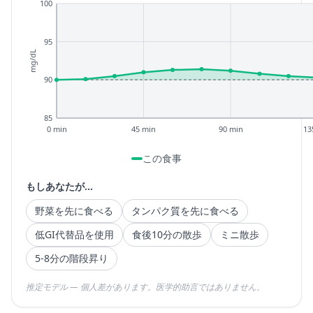
100
95
mg/dL
90
85
0 min
45 min
90 min
13
この食事
もしあなたが...
野菜を先に食べる
タンパク質を先に食べる
低GI代替品を使用
食後10分の散歩
ミニ散歩
5-8分の階段昇り
推定モデル — 個人差があります。医学的助言ではありません。