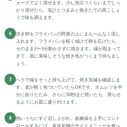
ォークでよく混ぜます。少し泡立つくらいまでしっ
かり混ぜたら、塩ひとつまみと挽きたての黒こしょ
うで味を調えます。
6
溶き卵をフライパンの野菜の上にまんべんなく流し
入れます。フライパンを軽く傾けて卵を広げたら、
そのまま2〜3分動かさずに焼きます。縁が固まって
きて、底に美味しそうな焼き色がつくまで待ちまし
ょう。
7
ヘラで端をそっと持ち上げて、焼き加減を確認しま
す。底が軽く色づいていたらOKです。オムレツを半
分に折りたたみ、さらに30秒ほど焼いたら、滑らせ
るようにお皿に盛り付けます。
8
熱いうちにすぐ召し上がれ。血糖値を上手にコント
ロールするには、炭水化物のサイドメニューを食べ