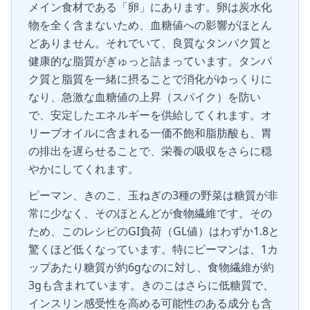
メイン食材である「卵」にあります。卵は炭水化
物を全く含まないため、血糖値への影響がほとん
どありません。それでいて、良質なタンパク質と
健康的な脂質がぎゅっと詰まっています。タンパ
ク質と脂質を一緒に摂ることで消化がゆっくりに
なり、急激な血糖値の上昇（スパイク）を防い
で、安定したエネルギーを供給してくれます。オ
リーブオイルに含まれる一価不飽和脂肪酸も、胃
の排出を遅らせることで、栄養の吸収をさらに穏
やかにしてくれます。
ピーマン、きのこ、玉ねぎの3種の野菜は糖質が非
常に少なく、そのほとんどが食物繊維です。その
ため、このレシピのGI負荷（GL値）はわずか1.8と
驚くほど低くなっています。特にピーマンは、1カ
ップあたり糖質が約6gなのに対し、食物繊維が約
3gも含まれています。きのこはさらに低糖質で、
インスリン感受性を高める可能性のある成分も含