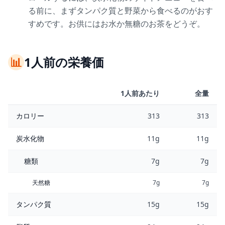
る前に、まずタンパク質と野菜から食べるのがおす
すめです。お供にはお水か無糖のお茶をどうぞ。
📊
1人前の栄養価
1人前あたり
全量
カロリー
313
313
炭水化物
11g
11g
糖類
7g
7g
天然糖
7g
7g
タンパク質
15g
15g