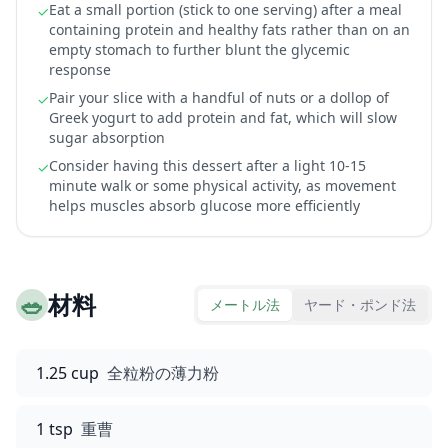
Eat a small portion (stick to one serving) after a meal
✓
containing protein and healthy fats rather than on an
empty stomach to further blunt the glycemic
response
Pair your slice with a handful of nuts or a dollop of
✓
Greek yogurt to add protein and fat, which will slow
sugar absorption
Consider having this dessert after a light 10-15
✓
minute walk or some physical activity, as movement
helps muscles absorb glucose more efficiently
🥗
材料
メートル法
ヤード・ポンド法
1.25 cup
全粒粉の薄力粉
1 tsp
重曹