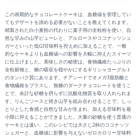
この画期的なチョコレートケーキは、血糖値を管理してい
てもデザートを諦める必要がないことを教えてくれます。
精製された白小麦粉の代わりに菓子用の全粒粉を使い、自
然な甘みの山芋ピューレと、アルロースやココナッツシュ
ガーといった低GI甘味料を控えめに加えることで、一般
的なケーキよりも血糖値への影響を大幅に抑えたスイーツ
に仕上げました。美味しさの秘密は、食物繊維たっぷりの
全粒穀物と、糖の吸収を穏やかにするギリシャヨーグルト
のタンパク質にあります。チアシードでオメガ3脂肪酸と
食物繊維をプラスし、無糖のダークチョコレートを使うこ
とで、余計な砂糖を摂らずに抗酸化物質を取り入れられま
す。りんごソースと焼き山芋を組み合わせることで、しっ
とりとした食感と自然な甘みが生まれ、加える甘味料を最
小限に抑えることができました。大量の砂糖を使う普通の
ケーキとは違い、このレシピでは大さじ2杯のココナッツ
シュガーと、血糖値に影響を与えないゼロカロリー甘味料