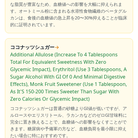
な脂質が豊富なため、血糖値への影響を大幅に抑えられま
す。オートミール粉に含まれる水溶性食物繊維のベータグル
カンは、食後の血糖値の急上昇を20〜30%抑えることが臨床
的に証明されています。
ココナッツシュガー
→
Additional Allulose (Increase To 4 Tablespoons
Total For Equivalent Sweetness With Zero
Glycemic Impact), Erythritol (Use 3 Tablespoons, A
Sugar Alcohol With GI Of 0 And Minimal Digestive
Effects), Monk Fruit Sweetener (Use 1 Tablespoon,
As It'S 150-200 Times Sweeter Than Sugar With
Zero Calories Or Glycemic Impact)
ココナッツシュガーは普通の砂糖よりGI値が低いですが、ア
ルロースやエリスリトール、ラカンカなどのゼロGI甘味料に
完全に置き換えることで、血糖値への影響をなくすことがで
きます。糖尿病や予備軍の方など、血糖負荷を最小限に抑え
たい場合に特におすすめです。