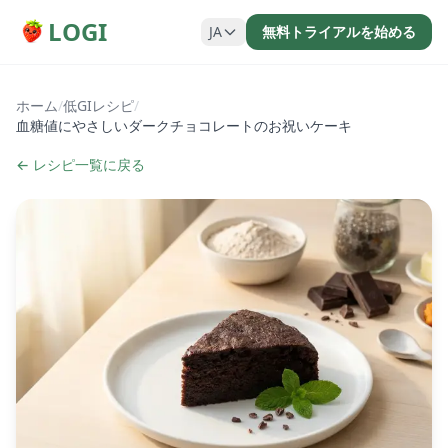
LOGI
JA
無料トライアルを始める
ホーム
/
低GIレシピ
/
血糖値にやさしいダークチョコレートのお祝いケーキ
← レシピ一覧に戻る