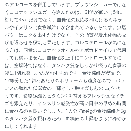
のアルロースを併用しています。ブラウンシュガーではな
くココナッツシュガーを選んだのは、GI値が低い（64に
対して35）だけでなく、血糖値の反応を和らげるミネラ
ルやイヌリン（食物繊維）が含まれているからです。無塩
バターはコクを出すだけでなく、その脂質が炭水化物の吸
収を遅らせる役割も果たします。コレステロールが気にな
る方は、同量のココナッツオイルやアボカドオイルで代用
しても構いません。血糖値を上手にコントロールするに
は、空腹時ではなく、タンパク質をしっかり摂った食事の
後に1切れ楽しむのがおすすめです。食物繊維が豊富で、
12等分した1切れあたりのボリュームも適度なので、バラ
ンスの取れた低GI食の一部として時々楽しむのにぴった
りです。食物繊維とビタミンCを補えるフレッシュなイチ
ゴを添えたり、インスリン感受性が高い日中の早めの時間
に食べるのも良いでしょう。1人分で約4gの食物繊維と5g
のタンパク質が摂れるため、血糖値の上昇をさらに穏やか
にしてくれます。