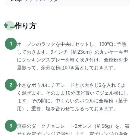
👨‍🍳
作り方
1
オーブンのラックを中央にセットし、190℃に予熱
しておきます。9インチ（約23cm）の丸いケーキ型
にクッキングスプレーを軽く吹き付け、全粒粉を少
量振って、余分な粉は叩き落としておきます。
2
小さなボウルにチアシードと水大さじ2を入れてよ
く混ぜます。そのまま10分ほど置いてジェル状にし
ます。その間に、中くらいのボウルに全粒粉（菓子
用）、重曹、塩を合わせてふるっておきます。
3
無糖のダークチョコレート2オンス（約56g）を、湯
せんか電子レンジで溶かします。電子レンジの場合