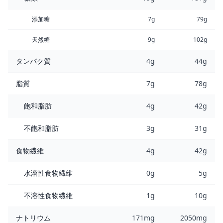
添加糖
7g
79g
天然糖
9g
102g
タンパク質
4g
44g
脂質
7g
78g
飽和脂肪
4g
42g
不飽和脂肪
3g
31g
食物繊維
4g
42g
水溶性食物繊維
0g
5g
不溶性食物繊維
1g
10g
ナトリウム
171mg
2050mg