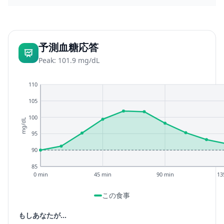
予測血糖応答
Peak: 101.9 mg/dL
110
105
100
mg/dL
95
90
85
0 min
45 min
90 min
13
この食事
もしあなたが...