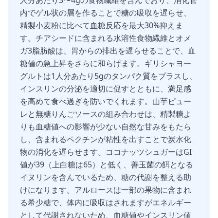
人分あたり3〜4gの食物繊維を含んでおり、消化管
内でゲル状の層を作ることで糖の吸収を遅らせ、
精製小麦粉に比べて血糖反応を最大30%抑えま
す。チアシードに含まれる水溶性食物繊維とオメ
ガ3脂肪酸は、胃からの排出を遅らせることで、血
糖値の急上昇をさらに和らげます。ギリシャヨー
グルトは1人分あたり5gのタンパク質をプラスし、
インスリンの分泌を適切に促すとともに、満足感
を高めて食べ過ぎを防いでくれます。山芋ピュー
レと無糖りんごソースの組み合わせは、精製糖よ
りも血糖値への影響が少ない自然な甘みをもたら
し、含まれるペクチンが粘性を出すことで炭水化
物の消化を遅らせます。ココナッツシュガーはGI
値が39（上白糖は65）と低く、善玉菌の餌となる
イヌリンを含んでいるため、糖の代謝を整える助
けになります。アルロースは一部の果物に含まれ
る希少糖で、体内に吸収はされますがエネルギー
として代謝されないため、血糖値やインスリン値