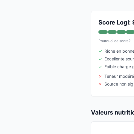
Score Logi: 
Pourquoi ce score?
✓
Riche en bonne
✓
Excellente sou
✓
Faible charge 
✗
Teneur modérée
✗
Source non sign
Valeurs nutrit