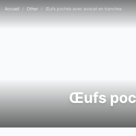
Accueil
/
Other
/
Œufs pochés avec avocat en tranches
Œufs poc