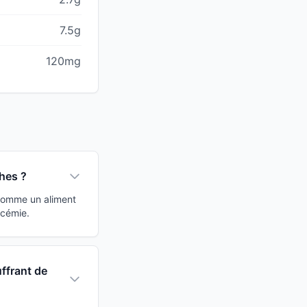
7.5g
120mg
hes ?
 comme un aliment
ycémie.
ffrant de