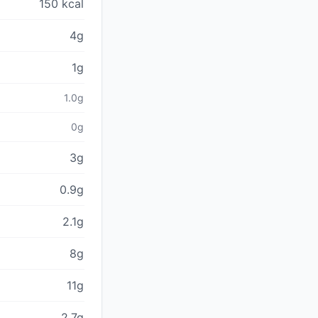
150 kcal
4g
1g
1.0g
0g
3g
0.9g
2.1g
8g
11g
2.7g