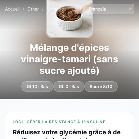
Accueil
/
Other
/
Mélange d'épices vinaigre-tamari (sans sucre ajouté)
Mélange d'épices
vinaigre-tamari (sans
sucre ajouté)
GI 10 · Bas
GL 0 · Bas
Score 8/10
LOGI · GÉRER LA RÉSISTANCE À L'INSULINE
Réduisez votre glycémie grâce à de