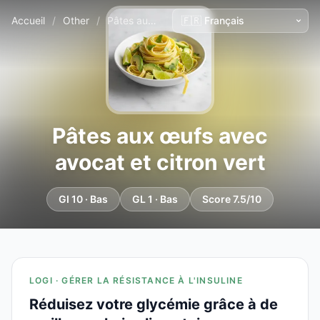
Accueil
/
Other
/
Pâtes aux œufs avec avocat et citron vert
Pâtes aux œufs avec
avocat et citron vert
GI 10 · Bas
GL 1 · Bas
Score 7.5/10
LOGI · GÉRER LA RÉSISTANCE À L'INSULINE
Réduisez votre glycémie grâce à de