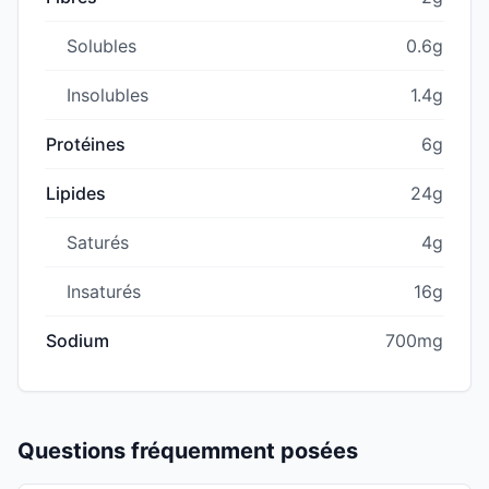
Solubles
0.6g
Insolubles
1.4g
Protéines
6g
Lipides
24g
Saturés
4g
Insaturés
16g
Sodium
700mg
Questions fréquemment posées