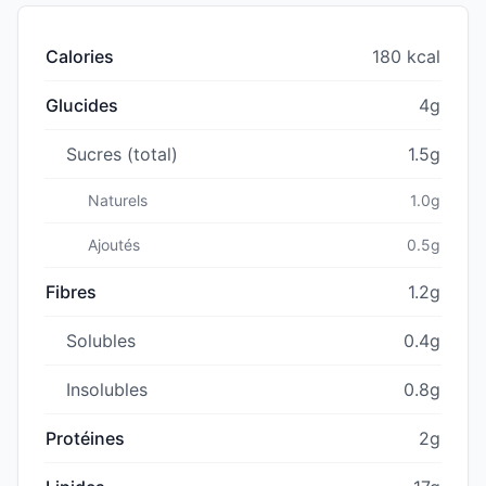
Calories
180 kcal
Glucides
4g
Sucres (total)
1.5g
Naturels
1.0g
Ajoutés
0.5g
Fibres
1.2g
Solubles
0.4g
Insolubles
0.8g
Protéines
2g