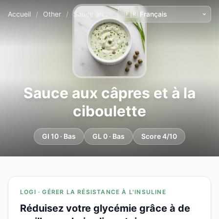
Accueil
/
Other
/
Sauce aux câpres et à la ciboulette
Sauce aux câpres et à la
ciboulette
GI 10 · Bas
GL 0 · Bas
Score 4/10
LOGI · GÉRER LA RÉSISTANCE À L'INSULINE
Réduisez votre glycémie grâce à de