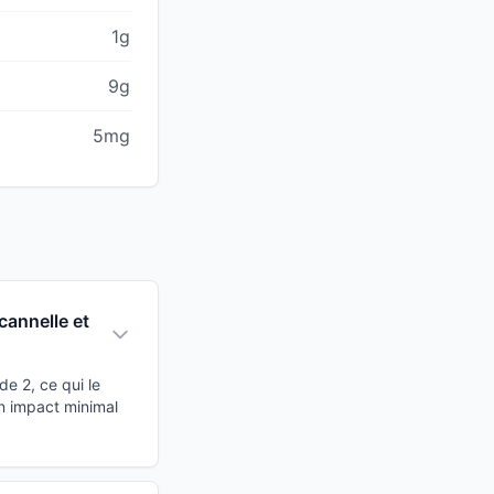
1g
9g
5mg
cannelle et
de 2, ce qui le
n impact minimal