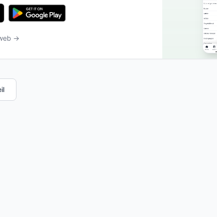
 web →
il