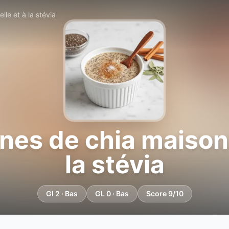
lle et à la stévia
nes de chia maison 
la stévia
GI 2 · Bas
GL 0 · Bas
Score 9/10