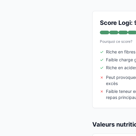
Score Logi: 
Pourquoi ce score?
✓
Riche en fibres
✓
Faible charge 
✓
Riche en acid
✗
Peut provoquer
excès
✗
Faible teneur e
repas principa
Valeurs nutrit