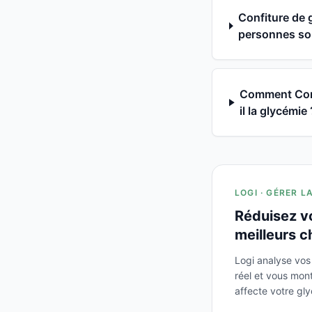
Confiture de g
personnes souf
Comment Confi
il la glycémie 
LOGI · GÉRER L
Réduisez v
meilleurs c
Logi analyse vos
réel et vous mo
affecte votre gl