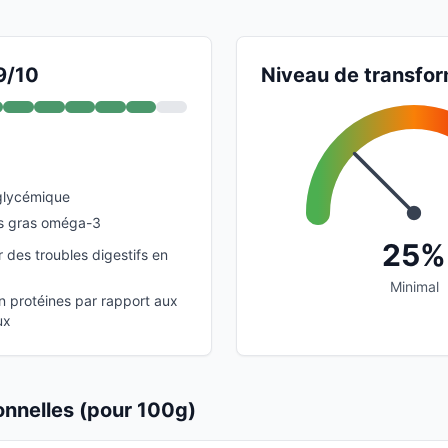
9/10
Niveau de transfor
glycémique
es gras oméga-3
25%
 des troubles digestifs en
Minimal
n protéines par rapport aux
ux
ionnelles (pour 100g)