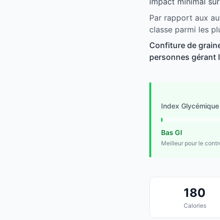
impact minimal sur
Par rapport aux aut
classe parmi les p
Confiture de graine
personnes gérant le
Index Glycémique
Bas GI
Meilleur pour le cont
180
Calories