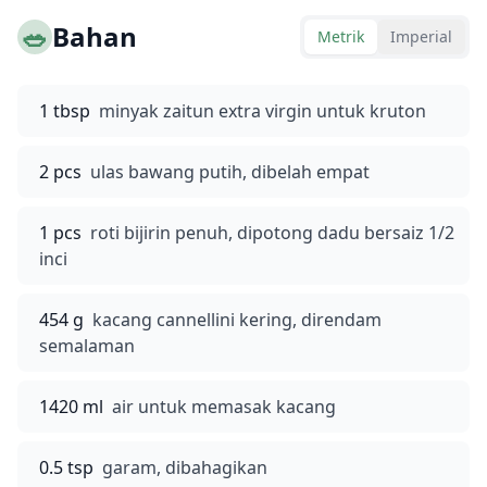
🥗
Bahan
Metrik
Imperial
1 tbsp
minyak zaitun extra virgin untuk kruton
2 pcs
ulas bawang putih, dibelah empat
1 pcs
roti bijirin penuh, dipotong dadu bersaiz 1/2
inci
454 g
kacang cannellini kering, direndam
semalaman
1420 ml
air untuk memasak kacang
0.5 tsp
garam, dibahagikan