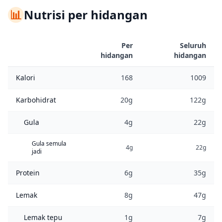
📊
Nutrisi per hidangan
Per
Seluruh
hidangan
hidangan
Kalori
168
1009
Karbohidrat
20g
122g
Gula
4g
22g
Gula semula
4g
22g
jadi
Protein
6g
35g
Lemak
8g
47g
Lemak tepu
1g
7g