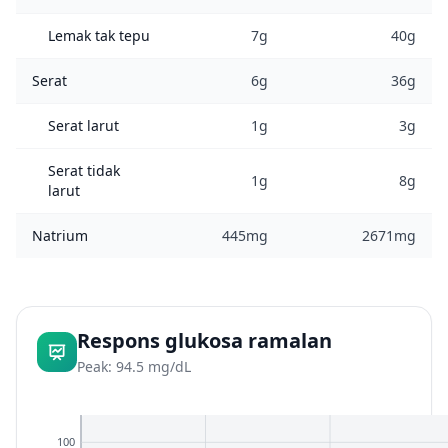
Lemak tak tepu
7g
40g
Serat
6g
36g
Serat larut
1g
3g
Serat tidak
1g
8g
larut
Natrium
445mg
2671mg
Respons glukosa ramalan
Peak: 94.5 mg/dL
100