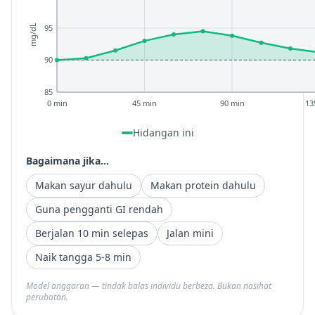
95
mg/dL
90
85
0 min
45 min
90 min
13
Hidangan ini
Bagaimana jika...
Makan sayur dahulu
Makan protein dahulu
Guna pengganti GI rendah
Berjalan 10 min selepas
Jalan mini
Naik tangga 5-8 min
Model anggaran — tindak balas individu berbeza. Bukan nasihat
perubatan.