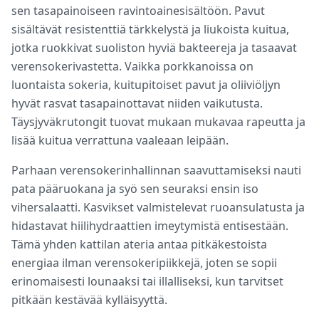
sen tasapainoiseen ravintoainesisältöön. Pavut
sisältävät resistenttiä tärkkelystä ja liukoista kuitua,
jotka ruokkivat suoliston hyviä bakteereja ja tasaavat
verensokerivastetta. Vaikka porkkanoissa on
luontaista sokeria, kuitupitoiset pavut ja oliiviöljyn
hyvät rasvat tasapainottavat niiden vaikutusta.
Täysjyväkrutongit tuovat mukaan mukavaa rapeutta ja
lisää kuitua verrattuna vaaleaan leipään.
Parhaan verensokerinhallinnan saavuttamiseksi nauti
pata pääruokana ja syö sen seuraksi ensin iso
vihersalaatti. Kasvikset valmistelevat ruoansulatusta ja
hidastavat hiilihydraattien imeytymistä entisestään.
Tämä yhden kattilan ateria antaa pitkäkestoista
energiaa ilman verensokeripiikkejä, joten se sopii
erinomaisesti lounaaksi tai illalliseksi, kun tarvitset
pitkään kestävää kylläisyyttä.