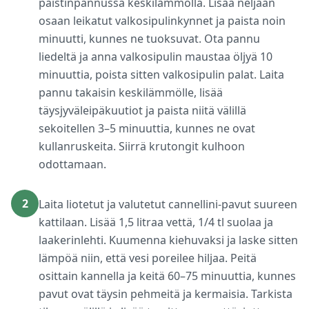
paistinpannussa keskilämmöllä. Lisää neljään
osaan leikatut valkosipulinkynnet ja paista noin
minuutti, kunnes ne tuoksuvat. Ota pannu
liedeltä ja anna valkosipulin maustaa öljyä 10
minuuttia, poista sitten valkosipulin palat. Laita
pannu takaisin keskilämmölle, lisää
täysjyväleipäkuutiot ja paista niitä välillä
sekoitellen 3–5 minuuttia, kunnes ne ovat
kullanruskeita. Siirrä krutongit kulhoon
odottamaan.
2
Laita liotetut ja valutetut cannellini-pavut suureen
kattilaan. Lisää 1,5 litraa vettä, 1/4 tl suolaa ja
laakerinlehti. Kuumenna kiehuvaksi ja laske sitten
lämpöä niin, että vesi poreilee hiljaa. Peitä
osittain kannella ja keitä 60–75 minuuttia, kunnes
pavut ovat täysin pehmeitä ja kermaisia. Tarkista