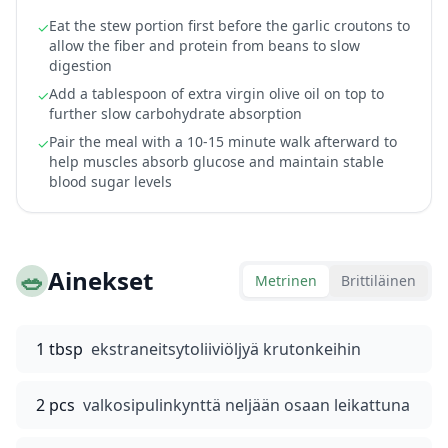
Eat the stew portion first before the garlic croutons to
✓
allow the fiber and protein from beans to slow
digestion
Add a tablespoon of extra virgin olive oil on top to
✓
further slow carbohydrate absorption
Pair the meal with a 10-15 minute walk afterward to
✓
help muscles absorb glucose and maintain stable
blood sugar levels
🥗
Ainekset
Metrinen
Brittiläinen
1 tbsp
ekstraneitsytoliiviöljyä krutonkeihin
2 pcs
valkosipulinkynttä neljään osaan leikattuna