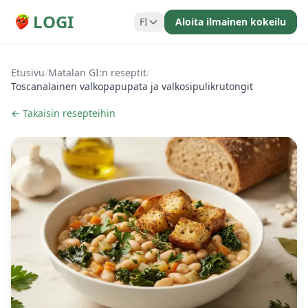
LOGI
FI
Aloita ilmainen kokeilu
Etusivu
/
Matalan GI:n reseptit
/
Toscanalainen valkopapupata ja valkosipulikrutongit
← Takaisin resepteihin