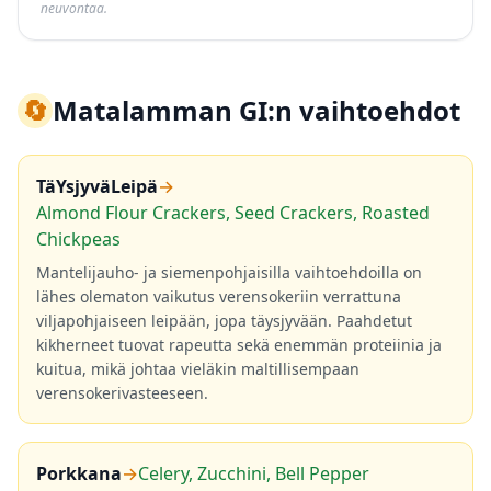
neuvontaa.
🔄
Matalamman GI:n vaihtoehdot
TäYsjyväLeipä
→
Almond Flour Crackers, Seed Crackers, Roasted
Chickpeas
Mantelijauho- ja siemenpohjaisilla vaihtoehdoilla on
lähes olematon vaikutus verensokeriin verrattuna
viljapohjaiseen leipään, jopa täysjyvään. Paahdetut
kikherneet tuovat rapeutta sekä enemmän proteiinia ja
kuitua, mikä johtaa vieläkin maltillisempaan
verensokerivasteeseen.
Porkkana
→
Celery, Zucchini, Bell Pepper