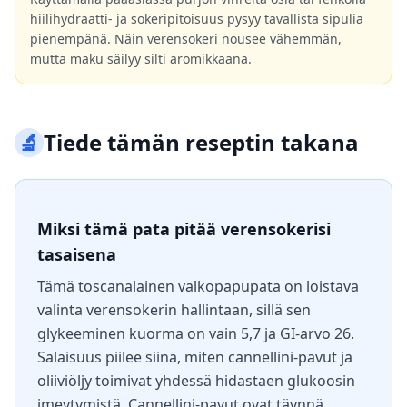
hiilihydraatti- ja sokeripitoisuus pysyy tavallista sipulia
pienempänä. Näin verensokeri nousee vähemmän,
mutta maku säilyy silti aromikkaana.
🔬
Tiede tämän reseptin takana
Miksi tämä pata pitää verensokerisi
tasaisena
Tämä toscanalainen valkopapupata on loistava
valinta verensokerin hallintaan, sillä sen
glykeeminen kuorma on vain 5,7 ja GI-arvo 26.
Salaisuus piilee siinä, miten cannellini-pavut ja
oliiviöljy toimivat yhdessä hidastaen glukoosin
imeytymistä. Cannellini-pavut ovat täynnä