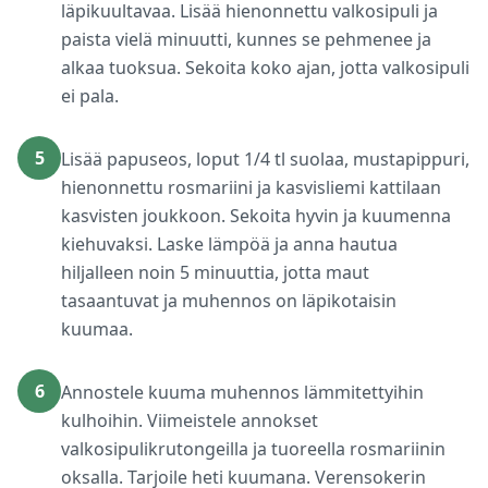
läpikuultavaa. Lisää hienonnettu valkosipuli ja
paista vielä minuutti, kunnes se pehmenee ja
alkaa tuoksua. Sekoita koko ajan, jotta valkosipuli
ei pala.
5
Lisää papuseos, loput 1/4 tl suolaa, mustapippuri,
hienonnettu rosmariini ja kasvisliemi kattilaan
kasvisten joukkoon. Sekoita hyvin ja kuumenna
kiehuvaksi. Laske lämpöä ja anna hautua
hiljalleen noin 5 minuuttia, jotta maut
tasaantuvat ja muhennos on läpikotaisin
kuumaa.
6
Annostele kuuma muhennos lämmitettyihin
kulhoihin. Viimeistele annokset
valkosipulikrutongeilla ja tuoreella rosmariinin
oksalla. Tarjoile heti kuumana. Verensokerin