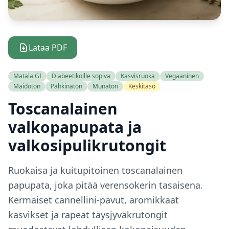
Lataa PDF
Matala GI
Diabeetikoille sopiva
Kasvisruoka
Vegaaninen
Maidoton
Pähkinätön
Munaton
Keskitaso
Toscanalainen
valkopapupata ja
valkosipulikrutongit
Ruokaisa ja kuitupitoinen toscanalainen
papupata, joka pitää verensokerin tasaisena.
Kermaiset cannellini-pavut, aromikkaat
kasvikset ja rapeat täysjyväkrutongit