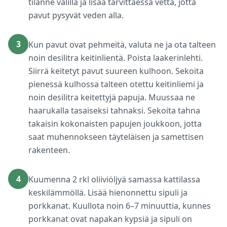
tilanne välillä ja lisää tarvittaessa vettä, jotta
pavut pysyvät veden alla.
3
Kun pavut ovat pehmeitä, valuta ne ja ota talteen
noin desilitra keitinlientä. Poista laakerinlehti.
Siirrä keitetyt pavut suureen kulhoon. Sekoita
pienessä kulhossa talteen otettu keitinliemi ja
noin desilitra keitettyjä papuja. Muussaa ne
haarukalla tasaiseksi tahnaksi. Sekoita tahna
takaisin kokonaisten papujen joukkoon, jotta
saat muhennokseen täyteläisen ja samettisen
rakenteen.
4
Kuumenna 2 rkl oliiviöljyä samassa kattilassa
keskilämmöllä. Lisää hienonnettu sipuli ja
porkkanat. Kuullota noin 6–7 minuuttia, kunnes
porkkanat ovat napakan kypsiä ja sipuli on