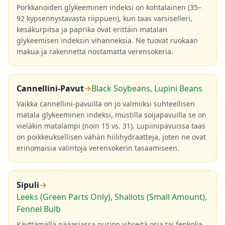
Porkkanoiden glykeeminen indeksi on kohtalainen (35–
92 kypsennystavasta riippuen), kun taas varsiselleri,
kesäkurpitsa ja paprika ovat erittäin matalan
glykeemisen indeksin vihanneksia. Ne tuovat ruokaan
makua ja rakennetta nostamatta verensokeria.
Cannellini-Pavut
→
Black Soybeans, Lupini Beans
Vaikka cannellini-pavuilla on jo valmiiksi suhteellisen
matala glykeeminen indeksi, mustilla soijapavuilla se on
vieläkin matalampi (noin 15 vs. 31). Lupiinipavuissa taas
on poikkeuksellisen vähän hiilihydraatteja, joten ne ovat
erinomaisia valintoja verensokerin tasaamiseen.
Sipuli
→
Leeks (Green Parts Only), Shallots (Small Amount),
Fennel Bulb
Käyttämällä pääasiassa purjon vihreitä osia tai fenkolia