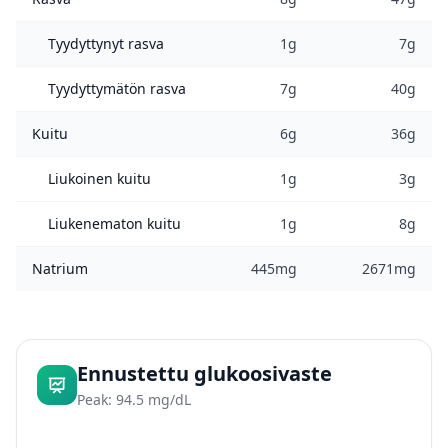
Tyydyttynyt rasva
1g
7g
Tyydyttymätön rasva
7g
40g
Kuitu
6g
36g
Liukoinen kuitu
1g
3g
Liukenematon kuitu
1g
8g
Natrium
445mg
2671mg
Ennustettu glukoosivaste
Peak: 94.5 mg/dL