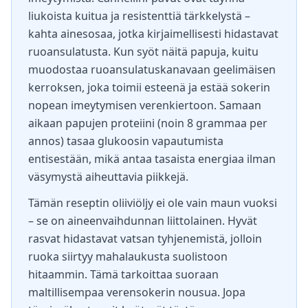
liukoista kuitua ja resistenttiä tärkkelystä –
kahta ainesosaa, jotka kirjaimellisesti hidastavat
ruoansulatusta. Kun syöt näitä papuja, kuitu
muodostaa ruoansulatuskanavaan geelimäisen
kerroksen, joka toimii esteenä ja estää sokerin
nopean imeytymisen verenkiertoon. Samaan
aikaan papujen proteiini (noin 8 grammaa per
annos) tasaa glukoosin vapautumista
entisestään, mikä antaa tasaista energiaa ilman
väsymystä aiheuttavia piikkejä.
Tämän reseptin oliiviöljy ei ole vain maun vuoksi
– se on aineenvaihdunnan liittolainen. Hyvät
rasvat hidastavat vatsan tyhjenemistä, jolloin
ruoka siirtyy mahalaukusta suolistoon
hitaammin. Tämä tarkoittaa suoraan
maltillisempaa verensokerin nousua. Jopa