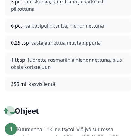
3 pcs
porkkanaa, kuorittuna ja karkeasti
pilkottuna
6 pcs
valkosipulinkynttä, hienonnettuna
0.25 tsp
vastajauhettua mustapippuria
1 tbsp
tuoretta rosmariinia hienonnettuna, plus
oksia koristeluun
355 ml
kasvislientä
👨‍🍳
Ohjeet
1
Kuumenna 1 rkl neitsytoliiviöljyä suuressa