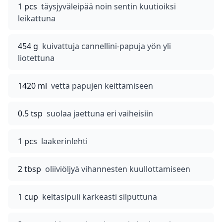
1 pcs
täysjyväleipää noin sentin kuutioiksi
leikattuna
454 g
kuivattuja cannellini-papuja yön yli
liotettuna
1420 ml
vettä papujen keittämiseen
0.5 tsp
suolaa jaettuna eri vaiheisiin
1 pcs
laakerinlehti
2 tbsp
oliiviöljyä vihannesten kuullottamiseen
1 cup
keltasipuli karkeasti silputtuna