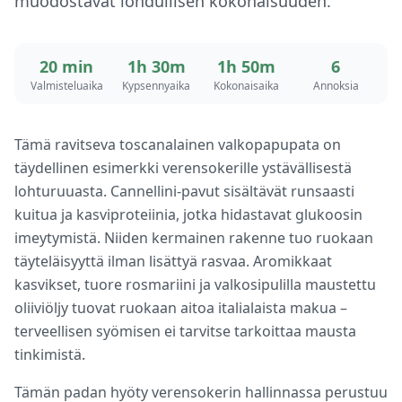
muodostavat lohdullisen kokonaisuuden.
20 min
1h 30m
1h 50m
6
Valmisteluaika
Kypsennyaika
Kokonaisaika
Annoksia
Tämä ravitseva toscanalainen valkopapupata on
täydellinen esimerkki verensokerille ystävällisestä
lohturuuasta. Cannellini-pavut sisältävät runsaasti
kuitua ja kasviproteiinia, jotka hidastavat glukoosin
imeytymistä. Niiden kermainen rakenne tuo ruokaan
täyteläisyyttä ilman lisättyä rasvaa. Aromikkaat
kasvikset, tuore rosmariini ja valkosipulilla maustettu
oliiviöljy tuovat ruokaan aitoa italialaista makua –
terveellisen syömisen ei tarvitse tarkoittaa mausta
tinkimistä.
Tämän padan hyöty verensokerin hallinnassa perustuu