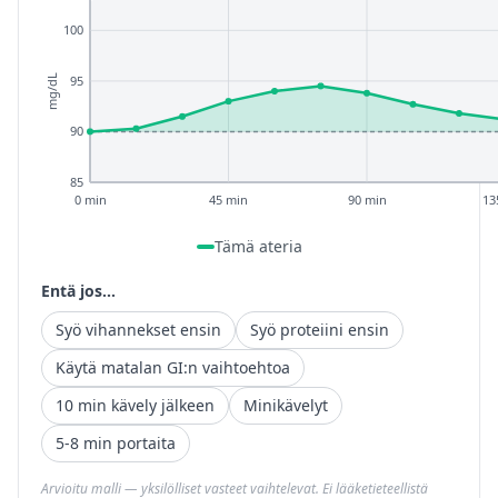
100
95
mg/dL
90
85
0 min
45 min
90 min
13
Tämä ateria
Entä jos...
Syö vihannekset ensin
Syö proteiini ensin
Käytä matalan GI:n vaihtoehtoa
10 min kävely jälkeen
Minikävelyt
5-8 min portaita
Arvioitu malli — yksilölliset vasteet vaihtelevat. Ei lääketieteellistä