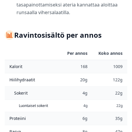
tasapainottamiseksi ateria kannattaa aloittaa
runsaalla vihersalaatilla.
📊
Ravintosisältö per annos
Per annos
Koko annos
Kalorit
168
1009
Hiilihydraatit
20g
122g
Sokerit
4g
22g
Luontaiset sokerit
4g
22g
Proteiini
6g
35g
Rasva
8g
47g