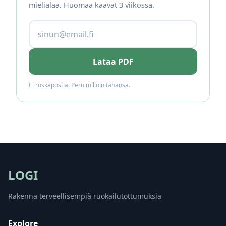
mielialaa. Huomaa kaavat 3 viikossa.
Lataa PDF
Ei roskapostia. Peru milloin tahansa.
LOGI
Rakenna terveellisempiä ruokailutottumuksia
Explore