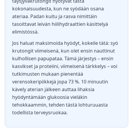
täysjyväkrutongit hyötyvät tästä
kokonaisuudesta, kun ne syödään osana
ateriaa. Padan kuitu ja rasva nimittäin
tasoittavat leivän hiilihydraattien käsittelyä
elimistössä.
Jos haluat maksimoida hyödyt, kokeile tätä: syö
krutongit viimeisenä, kun olet ensin nauttinut
kulhollisen papupataa. Tämä järjestys – ensin
kasvikset ja proteiini, viimeisenä tärkkelys – voi
tutkimusten mukaan pienentää
verensokeripiikkejä jopa 73 %. 10 minuutin
kävely aterian jälkeen auttaa lihaksia
hyödyntämään glukoosia vieläkin
tehokkaammin, tehden tästä lohturuuasta
todellista terveysruokaa.