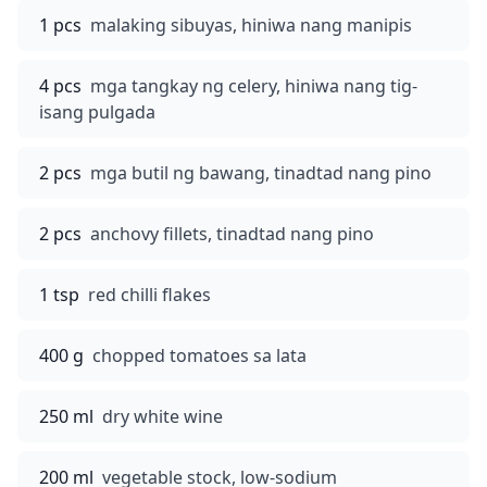
1 pcs
malaking sibuyas, hiniwa nang manipis
4 pcs
mga tangkay ng celery, hiniwa nang tig-
isang pulgada
2 pcs
mga butil ng bawang, tinadtad nang pino
2 pcs
anchovy fillets, tinadtad nang pino
1 tsp
red chilli flakes
400 g
chopped tomatoes sa lata
250 ml
dry white wine
200 ml
vegetable stock, low-sodium