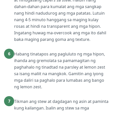
at hinugasang capers sa stew. Haluin nang
dahan-dahan para kumalat ang mga sangkap
nang hindi nadudurog ang mga patatas. Lutuin
nang 4-5 minuto hanggang sa maging kulay
rosas at hindi na transparent ang mga hipon.
Ingatang huwag ma-overcook ang mga ito dahil
baka maging parang goma ang texture.
6
Habang tinatapos ang pagluluto ng mga hipon,
ihanda ang gremolata sa pamamagitan ng
paghahalo ng tinadtad na parsley at lemon zest
sa isang maliit na mangkok. Gamitin ang iyong
mga daliri sa paghalo para lumabas ang bango
ng lemon zest.
7
Tikman ang stew at dagdagan ng asin at paminta
kung kailangan. Isalin ang stew sa mga