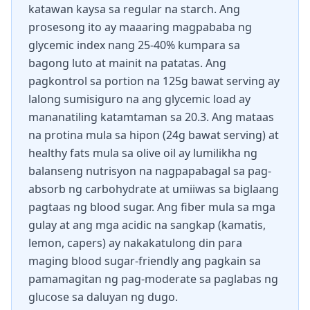
katawan kaysa sa regular na starch. Ang
prosesong ito ay maaaring magpababa ng
glycemic index nang 25-40% kumpara sa
bagong luto at mainit na patatas. Ang
pagkontrol sa portion na 125g bawat serving ay
lalong sumisiguro na ang glycemic load ay
mananatiling katamtaman sa 20.3. Ang mataas
na protina mula sa hipon (24g bawat serving) at
healthy fats mula sa olive oil ay lumilikha ng
balanseng nutrisyon na nagpapabagal sa pag-
absorb ng carbohydrate at umiiwas sa biglaang
pagtaas ng blood sugar. Ang fiber mula sa mga
gulay at ang mga acidic na sangkap (kamatis,
lemon, capers) ay nakakatulong din para
maging blood sugar-friendly ang pagkain sa
pamamagitan ng pag-moderate sa paglabas ng
glucose sa daluyan ng dugo.