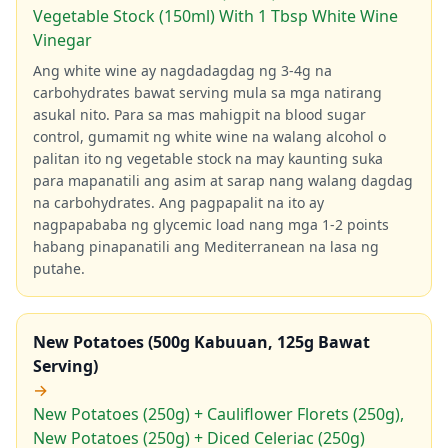
Vegetable Stock (150ml) With 1 Tbsp White Wine
Vinegar
Ang white wine ay nagdadagdag ng 3-4g na
carbohydrates bawat serving mula sa mga natirang
asukal nito. Para sa mas mahigpit na blood sugar
control, gumamit ng white wine na walang alcohol o
palitan ito ng vegetable stock na may kaunting suka
para mapanatili ang asim at sarap nang walang dagdag
na carbohydrates. Ang pagpapalit na ito ay
nagpapababa ng glycemic load nang mga 1-2 points
habang pinapanatili ang Mediterranean na lasa ng
putahe.
New Potatoes (500g Kabuuan, 125g Bawat
Serving)
→
New Potatoes (250g) + Cauliflower Florets (250g),
New Potatoes (250g) + Diced Celeriac (250g)