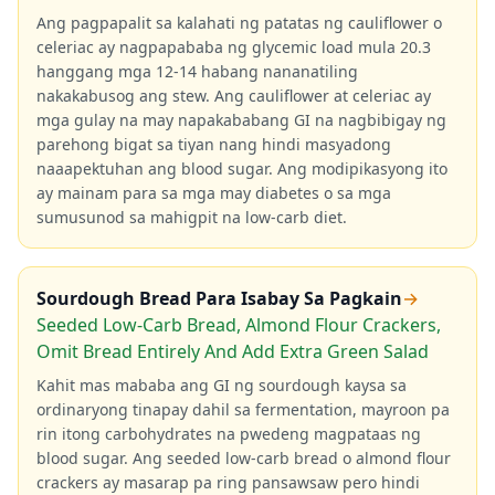
Ang pagpapalit sa kalahati ng patatas ng cauliflower o
celeriac ay nagpapababa ng glycemic load mula 20.3
hanggang mga 12-14 habang nananatiling
nakakabusog ang stew. Ang cauliflower at celeriac ay
mga gulay na may napakababang GI na nagbibigay ng
parehong bigat sa tiyan nang hindi masyadong
naaapektuhan ang blood sugar. Ang modipikasyong ito
ay mainam para sa mga may diabetes o sa mga
sumusunod sa mahigpit na low-carb diet.
Sourdough Bread Para Isabay Sa Pagkain
→
Seeded Low-Carb Bread, Almond Flour Crackers,
Omit Bread Entirely And Add Extra Green Salad
Kahit mas mababa ang GI ng sourdough kaysa sa
ordinaryong tinapay dahil sa fermentation, mayroon pa
rin itong carbohydrates na pwedeng magpataas ng
blood sugar. Ang seeded low-carb bread o almond flour
crackers ay masarap pa ring pansawsaw pero hindi