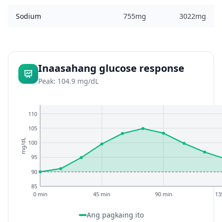
Sodium
755mg
3022mg
Inaasahang glucose response
Peak: 104.9 mg/dL
110
105
mg/dL
100
95
90
85
0 min
45 min
90 min
13
Ang pagkaing ito