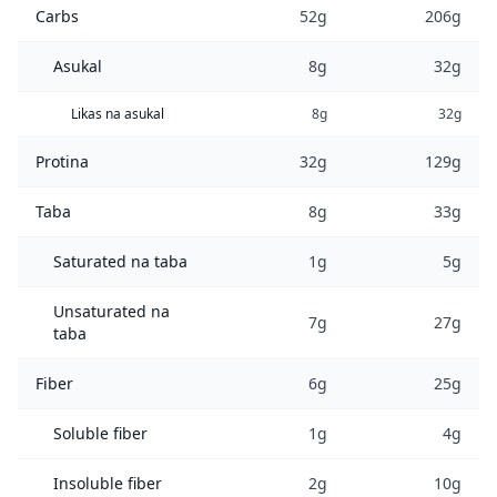
Carbs
52g
206g
Asukal
8g
32g
Likas na asukal
8g
32g
Protina
32g
129g
Taba
8g
33g
Saturated na taba
1g
5g
Unsaturated na
7g
27g
taba
Fiber
6g
25g
Soluble fiber
1g
4g
Insoluble fiber
2g
10g