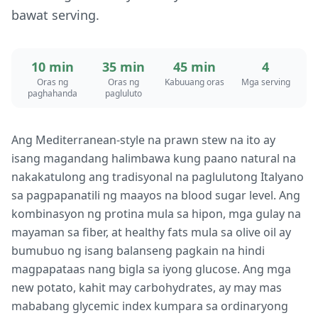
bawat serving.
10 min
35 min
45 min
4
Oras ng
Oras ng
Kabuuang oras
Mga serving
paghahanda
pagluluto
Ang Mediterranean-style na prawn stew na ito ay
isang magandang halimbawa kung paano natural na
nakakatulong ang tradisyonal na paglulutong Italyano
sa pagpapanatili ng maayos na blood sugar level. Ang
kombinasyon ng protina mula sa hipon, mga gulay na
mayaman sa fiber, at healthy fats mula sa olive oil ay
bumubuo ng isang balanseng pagkain na hindi
magpapataas nang bigla sa iyong glucose. Ang mga
new potato, kahit may carbohydrates, ay may mas
mababang glycemic index kumpara sa ordinaryong