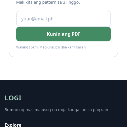
Makikita ang pattern sa 3 linggo.
Kunin ang PDF
Walang spam. Mag-unsubscribe kahit kailan.
LOGI
Bumuo ng mas malusog na mga kaugalian sa pagkain
Explore