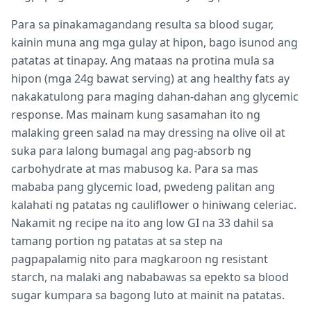
Para sa pinakamagandang resulta sa blood sugar,
kainin muna ang mga gulay at hipon, bago isunod ang
patatas at tinapay. Ang mataas na protina mula sa
hipon (mga 24g bawat serving) at ang healthy fats ay
nakakatulong para maging dahan-dahan ang glycemic
response. Mas mainam kung sasamahan ito ng
malaking green salad na may dressing na olive oil at
suka para lalong bumagal ang pag-absorb ng
carbohydrate at mas mabusog ka. Para sa mas
mababa pang glycemic load, pwedeng palitan ang
kalahati ng patatas ng cauliflower o hiniwang celeriac.
Nakamit ng recipe na ito ang low GI na 33 dahil sa
tamang portion ng patatas at sa step na
pagpapalamig nito para magkaroon ng resistant
starch, na malaki ang nababawas sa epekto sa blood
sugar kumpara sa bagong luto at mainit na patatas.