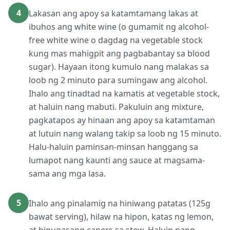
4
Lakasan ang apoy sa katamtamang lakas at
ibuhos ang white wine (o gumamit ng alcohol-
free white wine o dagdag na vegetable stock
kung mas mahigpit ang pagbabantay sa blood
sugar). Hayaan itong kumulo nang malakas sa
loob ng 2 minuto para sumingaw ang alcohol.
Ihalo ang tinadtad na kamatis at vegetable stock,
at haluin nang mabuti. Pakuluin ang mixture,
pagkatapos ay hinaan ang apoy sa katamtaman
at lutuin nang walang takip sa loob ng 15 minuto.
Halu-haluin paminsan-minsan hanggang sa
lumapot nang kaunti ang sauce at magsama-
sama ang mga lasa.
5
Ihalo ang pinalamig na hiniwang patatas (125g
bawat serving), hilaw na hipon, katas ng lemon,