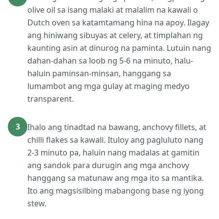
olive oil sa isang malaki at malalim na kawali o
Dutch oven sa katamtamang hina na apoy. Ilagay
ang hiniwang sibuyas at celery, at timplahan ng
kaunting asin at dinurog na paminta. Lutuin nang
dahan-dahan sa loob ng 5-6 na minuto, halu-
haluin paminsan-minsan, hanggang sa
lumambot ang mga gulay at maging medyo
transparent.
3
Ihalo ang tinadtad na bawang, anchovy fillets, at
chilli flakes sa kawali. Ituloy ang pagluluto nang
2-3 minuto pa, haluin nang madalas at gamitin
ang sandok para durugin ang mga anchovy
hanggang sa matunaw ang mga ito sa mantika.
Ito ang magsisilbing mabangong base ng iyong
stew.