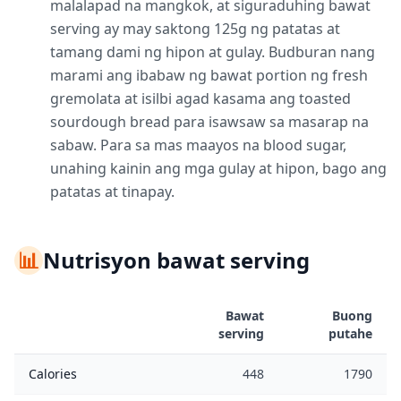
malalapad na mangkok, at siguraduhing bawat
serving ay may saktong 125g ng patatas at
tamang dami ng hipon at gulay. Budburan nang
marami ang ibabaw ng bawat portion ng fresh
gremolata at isilbi agad kasama ang toasted
sourdough bread para isawsaw sa masarap na
sabaw. Para sa mas maayos na blood sugar,
unahing kainin ang mga gulay at hipon, bago ang
patatas at tinapay.
📊
Nutrisyon bawat serving
Bawat
Buong
serving
putahe
Calories
448
1790