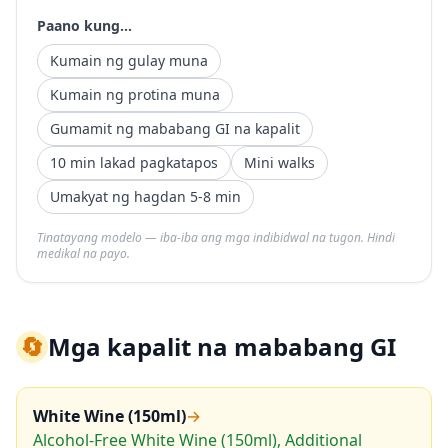
Paano kung...
Kumain ng gulay muna
Kumain ng protina muna
Gumamit ng mababang GI na kapalit
10 min lakad pagkatapos
Mini walks
Umakyat ng hagdan 5-8 min
Tinatayang modelo — iba-iba ang mga indibidwal na tugon. Hindi
medikal na payo.
🔄
Mga kapalit na mababang GI
White Wine (150ml)
→
Alcohol-Free White Wine (150ml), Additional