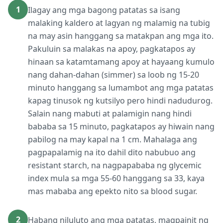
1
Ilagay ang mga bagong patatas sa isang
malaking kaldero at lagyan ng malamig na tubig
na may asin hanggang sa matakpan ang mga ito.
Pakuluin sa malakas na apoy, pagkatapos ay
hinaan sa katamtamang apoy at hayaang kumulo
nang dahan-dahan (simmer) sa loob ng 15-20
minuto hanggang sa lumambot ang mga patatas
kapag tinusok ng kutsilyo pero hindi nadudurog.
Salain nang mabuti at palamigin nang hindi
bababa sa 15 minuto, pagkatapos ay hiwain nang
pabilog na may kapal na 1 cm. Mahalaga ang
pagpapalamig na ito dahil dito nabubuo ang
resistant starch, na nagpapababa ng glycemic
index mula sa mga 55-60 hanggang sa 33, kaya
mas mababa ang epekto nito sa blood sugar.
2
Habang niluluto ang mga patatas, magpainit ng