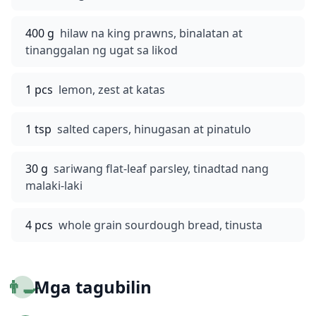
400 g
hilaw na king prawns, binalatan at
tinanggalan ng ugat sa likod
1 pcs
lemon, zest at katas
1 tsp
salted capers, hinugasan at pinatulo
30 g
sariwang flat-leaf parsley, tinadtad nang
malaki-laki
4 pcs
whole grain sourdough bread, tinusta
👨‍🍳
Mga tagubilin