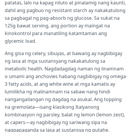
patatas, lalo na kapag niluto at pinalamig nang kaunti,
dahil ang pagbuo ng resistant starch ay nakakatulong
sa pagbagal ng pag-absorb ng glucose. Sa sukat na
125g bawat serving, ang portion ay maingat na
kinokontrol para manatiling katamtaman ang
glycemic load.
Ang gisa ng celery, sibuyas, at bawang ay nagbibigay
ng lasa at mga sustansyang nakakatulong sa
metabolic health. Nagdadagdag naman ng linamnam
o umami ang anchovies habang nagbibigay ng omega-
3 fatty acids, at ang white wine at mga kamatis ay
lumilikha ng malinamnam na sabaw nang hindi
nangangailangan ng dagdag na asukal. Ang topping
na gremolata—isang klasikong Italyanong
kombinasyon ng parsley, balat ng lemon (lemon zest),
at capers—ay nagbibigay ng sariwang sipa na
nagpapaganda sa lasa at sustansya ng putahe.