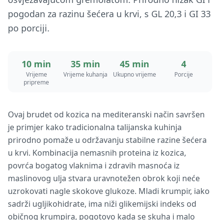
pogodan za razinu šećera u krvi, s GL 20,3 i GI 33
po porciji.
10 min
35 min
45 min
4
Vrijeme
Vrijeme kuhanja
Ukupno vrijeme
Porcije
pripreme
Ovaj brudet od kozica na mediteranski način savršen
je primjer kako tradicionalna talijanska kuhinja
prirodno pomaže u održavanju stabilne razine šećera
u krvi. Kombinacija nemasnih proteina iz kozica,
povrća bogatog vlaknima i zdravih masnoća iz
maslinovog ulja stvara uravnotežen obrok koji neće
uzrokovati nagle skokove glukoze. Mladi krumpir, iako
sadrži ugljikohidrate, ima niži glikemijski indeks od
običnog krumpira, pogotovo kada se skuha i malo