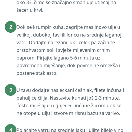
oko 33, čime se značajno smanjuje utjecaj na
šećer u krvi.
2
Dok se krumpir kuha, zagrijte maslinovo ulje u
velikoj, dubokoj tavi ili loncu na srednje laganoj
vatri. Dodajte narezani luk i celer, pa začinite
prstohvatom soli i svježe mljevenim crnim
paprom. Pirjajte lagano 5-6 minuta uz
povremeno miješanje, dok povrće ne omekša i
postane staklasto.
3
U tavu dodajte nasjeckani češnjak, filete inćuna i
pahuljice čilija. Nastavite kuhati još 2-3 minute,
često miješajući i gnječeći inćune žlicom dok se
ne otope u ulju i stvore mirisnu bazu za varivo.
4
Pojačajte vatru na srednje jaku i ulijte bijelo vino