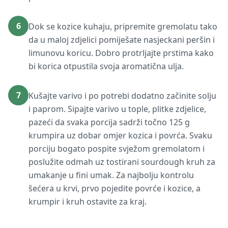
6
Dok se kozice kuhaju, pripremite gremolatu tako
da u maloj zdjelici pomiješate nasjeckani peršin i
limunovu koricu. Dobro protrljajte prstima kako
bi korica otpustila svoja aromatična ulja.
7
Kušajte varivo i po potrebi dodatno začinite solju
i paprom. Sipajte varivo u tople, plitke zdjelice,
pazeći da svaka porcija sadrži točno 125 g
krumpira uz dobar omjer kozica i povrća. Svaku
porciju bogato pospite svježom gremolatom i
poslužite odmah uz tostirani sourdough kruh za
umakanje u fini umak. Za najbolju kontrolu
šećera u krvi, prvo pojedite povrće i kozice, a
krumpir i kruh ostavite za kraj.