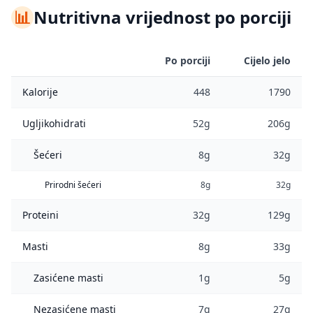
📊
Nutritivna vrijednost po porciji
Po porciji
Cijelo jelo
Kalorije
448
1790
Ugljikohidrati
52g
206g
Šećeri
8g
32g
Prirodni šećeri
8g
32g
Proteini
32g
129g
Masti
8g
33g
Zasićene masti
1g
5g
Nezasićene masti
7g
27g