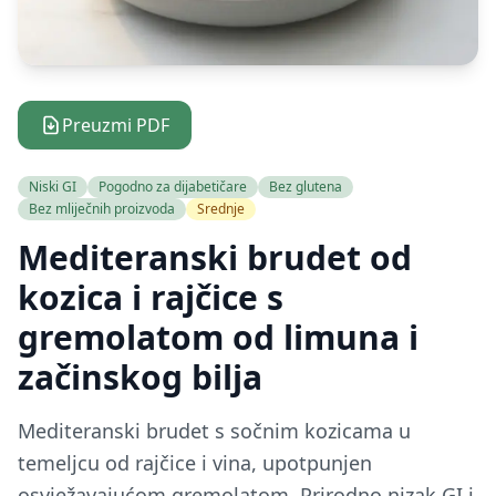
Preuzmi PDF
Niski GI
Pogodno za dijabetičare
Bez glutena
Bez mliječnih proizvoda
Srednje
Mediteranski brudet od
kozica i rajčice s
gremolatom od limuna i
začinskog bilja
Mediteranski brudet s sočnim kozicama u
temeljcu od rajčice i vina, upotpunjen
osvježavajućom gremolatom. Prirodno nizak GI i