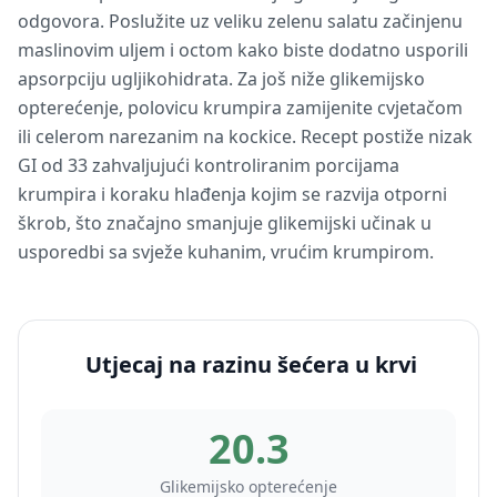
odgovora. Poslužite uz veliku zelenu salatu začinjenu
maslinovim uljem i octom kako biste dodatno usporili
apsorpciju ugljikohidrata. Za još niže glikemijsko
opterećenje, polovicu krumpira zamijenite cvjetačom
ili celerom narezanim na kockice. Recept postiže nizak
GI od 33 zahvaljujući kontroliranim porcijama
krumpira i koraku hlađenja kojim se razvija otporni
škrob, što značajno smanjuje glikemijski učinak u
usporedbi sa svježe kuhanim, vrućim krumpirom.
Utjecaj na razinu šećera u krvi
20.3
Glikemijsko opterećenje