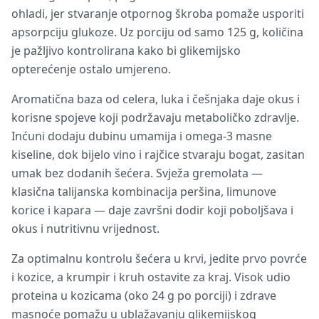
ohladi, jer stvaranje otpornog škroba pomaže usporiti
apsorpciju glukoze. Uz porciju od samo 125 g, količina
je pažljivo kontrolirana kako bi glikemijsko
opterećenje ostalo umjereno.
Aromatična baza od celera, luka i češnjaka daje okus i
korisne spojeve koji podržavaju metaboličko zdravlje.
Inćuni dodaju dubinu umamija i omega-3 masne
kiseline, dok bijelo vino i rajčice stvaraju bogat, zasitan
umak bez dodanih šećera. Svježa gremolata —
klasična talijanska kombinacija peršina, limunove
korice i kapara — daje završni dodir koji poboljšava i
okus i nutritivnu vrijednost.
Za optimalnu kontrolu šećera u krvi, jedite prvo povrće
i kozice, a krumpir i kruh ostavite za kraj. Visok udio
proteina u kozicama (oko 24 g po porciji) i zdrave
masnoće pomažu u ublažavanju glikemijskog