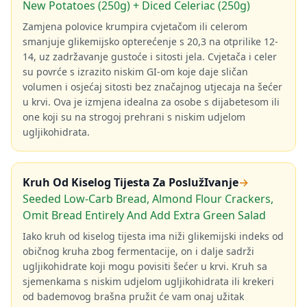
New Potatoes (250g) + Diced Celeriac (250g)
Zamjena polovice krumpira cvjetačom ili celerom
smanjuje glikemijsko opterećenje s 20,3 na otprilike 12-
14, uz zadržavanje gustoće i sitosti jela. Cvjetača i celer
su povrće s izrazito niskim GI-om koje daje sličan
volumen i osjećaj sitosti bez značajnog utjecaja na šećer
u krvi. Ova je izmjena idealna za osobe s dijabetesom ili
one koji su na strogoj prehrani s niskim udjelom
ugljikohidrata.
Kruh Od Kiselog Tijesta Za PoslužIvanje
→
Seeded Low-Carb Bread, Almond Flour Crackers,
Omit Bread Entirely And Add Extra Green Salad
Iako kruh od kiselog tijesta ima niži glikemijski indeks od
običnog kruha zbog fermentacije, on i dalje sadrži
ugljikohidrate koji mogu povisiti šećer u krvi. Kruh sa
sjemenkama s niskim udjelom ugljikohidrata ili krekeri
od bademovog brašna pružit će vam onaj užitak