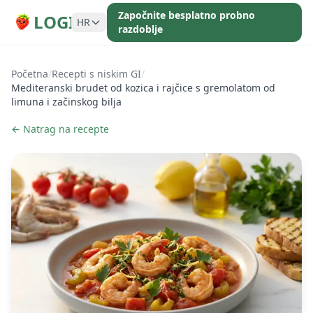
Započnite besplatno probno
LOGI
HR
razdoblje
Početna
/
Recepti s niskim GI
/
Mediteranski brudet od kozica i rajčice s gremolatom od
limuna i začinskog bilja
← Natrag na recepte