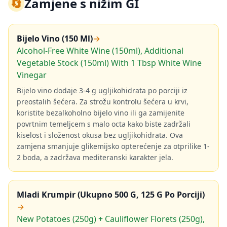
🔄
Zamjene s nižim GI
Bijelo Vino (150 Ml)
→
Alcohol-Free White Wine (150ml), Additional
Vegetable Stock (150ml) With 1 Tbsp White Wine
Vinegar
Bijelo vino dodaje 3-4 g ugljikohidrata po porciji iz
preostalih šećera. Za strožu kontrolu šećera u krvi,
koristite bezalkoholno bijelo vino ili ga zamijenite
povrtnim temeljcem s malo octa kako biste zadržali
kiselost i složenost okusa bez ugljikohidrata. Ova
zamjena smanjuje glikemijsko opterećenje za otprilike 1-
2 boda, a zadržava mediteranski karakter jela.
Mladi Krumpir (Ukupno 500 G, 125 G Po Porciji)
→
New Potatoes (250g) + Cauliflower Florets (250g),