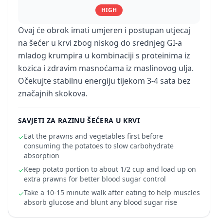
HIGH
Ovaj će obrok imati umjeren i postupan utjecaj
na šećer u krvi zbog niskog do srednjeg GI-a
mladog krumpira u kombinaciji s proteinima iz
kozica i zdravim masnoćama iz maslinovog ulja.
Očekujte stabilnu energiju tijekom 3-4 sata bez
značajnih skokova.
SAVJETI ZA RAZINU ŠEĆERA U KRVI
Eat the prawns and vegetables first before
✓
consuming the potatoes to slow carbohydrate
absorption
Keep potato portion to about 1/2 cup and load up on
✓
extra prawns for better blood sugar control
Take a 10-15 minute walk after eating to help muscles
✓
absorb glucose and blunt any blood sugar rise