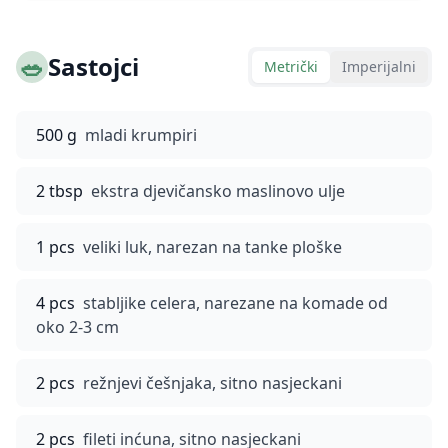
🥗
Sastojci
Metrički
Imperijalni
500 g
mladi krumpiri
2 tbsp
ekstra djevičansko maslinovo ulje
1 pcs
veliki luk, narezan na tanke ploške
4 pcs
stabljike celera, narezane na komade od
oko 2-3 cm
2 pcs
režnjevi češnjaka, sitno nasjeckani
2 pcs
fileti inćuna, sitno nasjeckani