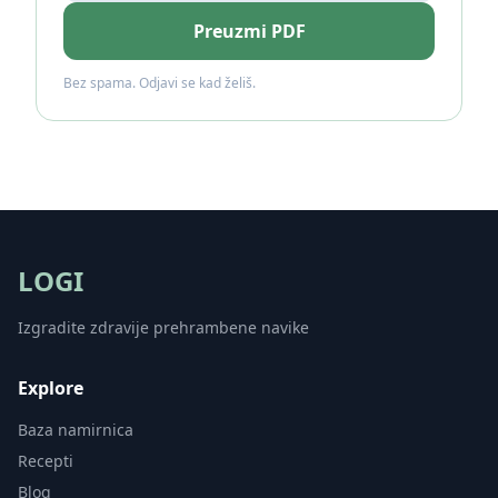
Preuzmi PDF
Bez spama. Odjavi se kad želiš.
LOGI
Izgradite zdravije prehrambene navike
Explore
Baza namirnica
Recepti
Blog