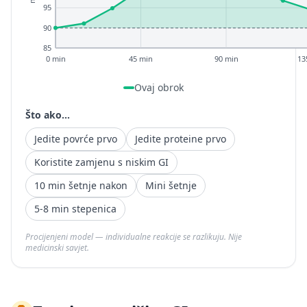
95
90
85
0 min
45 min
90 min
13
Ovaj obrok
Što ako...
Jedite povrće prvo
Jedite proteine prvo
Koristite zamjenu s niskim GI
10 min šetnje nakon
Mini šetnje
5-8 min stepenica
Procijenjeni model — individualne reakcije se razlikuju. Nije
medicinski savjet.