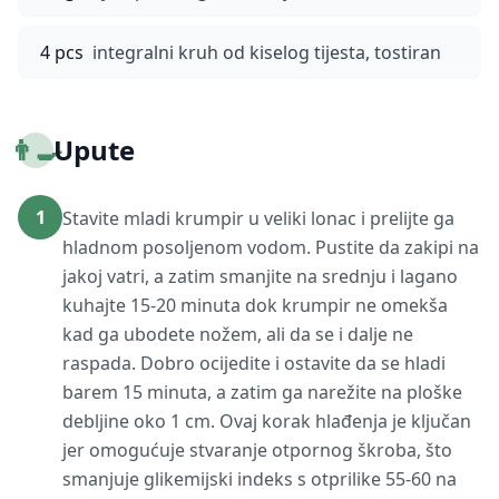
4 pcs
integralni kruh od kiselog tijesta, tostiran
👨‍🍳
Upute
1
Stavite mladi krumpir u veliki lonac i prelijte ga
hladnom posoljenom vodom. Pustite da zakipi na
jakoj vatri, a zatim smanjite na srednju i lagano
kuhajte 15-20 minuta dok krumpir ne omekša
kad ga ubodete nožem, ali da se i dalje ne
raspada. Dobro ocijedite i ostavite da se hladi
barem 15 minuta, a zatim ga narežite na ploške
debljine oko 1 cm. Ovaj korak hlađenja je ključan
jer omogućuje stvaranje otpornog škroba, što
smanjuje glikemijski indeks s otprilike 55-60 na