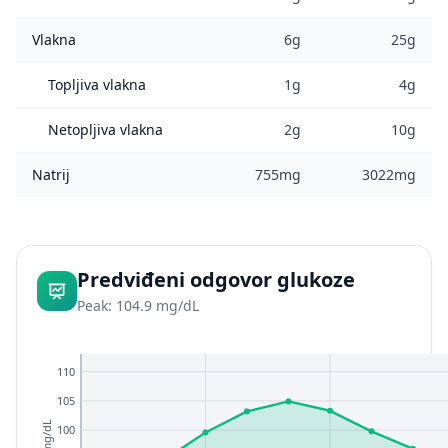
Vlakna
6g
25g
Topljiva vlakna
1g
4g
Netopljiva vlakna
2g
10g
Natrij
755mg
3022mg
Predviđeni odgovor glukoze
Peak: 104.9 mg/dL
110
105
mg/dL
100