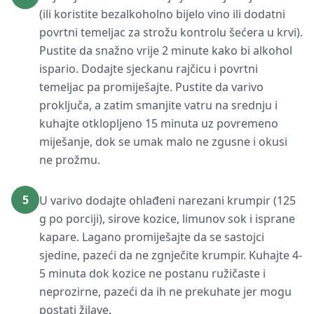
(ili koristite bezalkoholno bijelo vino ili dodatni
povrtni temeljac za strožu kontrolu šećera u krvi).
Pustite da snažno vrije 2 minute kako bi alkohol
ispario. Dodajte sjeckanu rajčicu i povrtni
temeljac pa promiješajte. Pustite da varivo
proključa, a zatim smanjite vatru na srednju i
kuhajte otklopljeno 15 minuta uz povremeno
miješanje, dok se umak malo ne zgusne i okusi
ne prožmu.
5
U varivo dodajte ohlađeni narezani krumpir (125
g po porciji), sirove kozice, limunov sok i isprane
kapare. Lagano promiješajte da se sastojci
sjedine, pazeći da ne zgnječite krumpir. Kuhajte 4-
5 minuta dok kozice ne postanu ružičaste i
neprozirne, pazeći da ih ne prekuhate jer mogu
postati žilave.