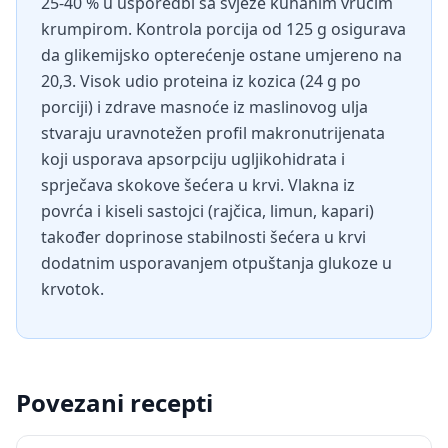
25-40 % u usporedbi sa svježe kuhanim vrućim
krumpirom. Kontrola porcija od 125 g osigurava
da glikemijsko opterećenje ostane umjereno na
20,3. Visok udio proteina iz kozica (24 g po
porciji) i zdrave masnoće iz maslinovog ulja
stvaraju uravnotežen profil makronutrijenata
koji usporava apsorpciju ugljikohidrata i
sprječava skokove šećera u krvi. Vlakna iz
povrća i kiseli sastojci (rajčica, limun, kapari)
također doprinose stabilnosti šećera u krvi
dodatnim usporavanjem otpuštanja glukoze u
krvotok.
Povezani recepti