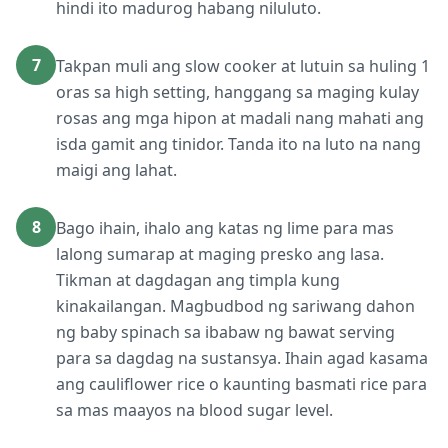
hindi ito madurog habang niluluto.
7
Takpan muli ang slow cooker at lutuin sa huling 1
oras sa high setting, hanggang sa maging kulay
rosas ang mga hipon at madali nang mahati ang
isda gamit ang tinidor. Tanda ito na luto na nang
maigi ang lahat.
8
Bago ihain, ihalo ang katas ng lime para mas
lalong sumarap at maging presko ang lasa.
Tikman at dagdagan ang timpla kung
kinakailangan. Magbudbod ng sariwang dahon
ng baby spinach sa ibabaw ng bawat serving
para sa dagdag na sustansya. Ihain agad kasama
ang cauliflower rice o kaunting basmati rice para
sa mas maayos na blood sugar level.