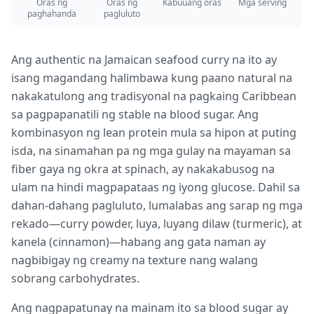
Oras ng
Oras ng
Kabuuang oras
Mga serving
paghahanda
pagluluto
Ang authentic na Jamaican seafood curry na ito ay
isang magandang halimbawa kung paano natural na
nakakatulong ang tradisyonal na pagkaing Caribbean
sa pagpapanatili ng stable na blood sugar. Ang
kombinasyon ng lean protein mula sa hipon at puting
isda, na sinamahan pa ng mga gulay na mayaman sa
fiber gaya ng okra at spinach, ay nakakabusog na
ulam na hindi magpapataas ng iyong glucose. Dahil sa
dahan-dahang pagluluto, lumalabas ang sarap ng mga
rekado—curry powder, luya, luyang dilaw (turmeric), at
kanela (cinnamon)—habang ang gata naman ay
nagbibigay ng creamy na texture nang walang
sobrang carbohydrates.
Ang nagpapatunay na mainam ito sa blood sugar ay