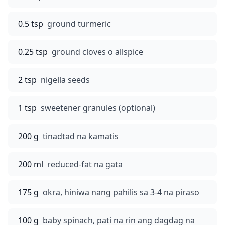
0.5 tsp
ground turmeric
0.25 tsp
ground cloves o allspice
2 tsp
nigella seeds
1 tsp
sweetener granules (optional)
200 g
tinadtad na kamatis
200 ml
reduced-fat na gata
175 g
okra, hiniwa nang pahilis sa 3-4 na piraso
100 g
baby spinach, pati na rin ang dagdag na