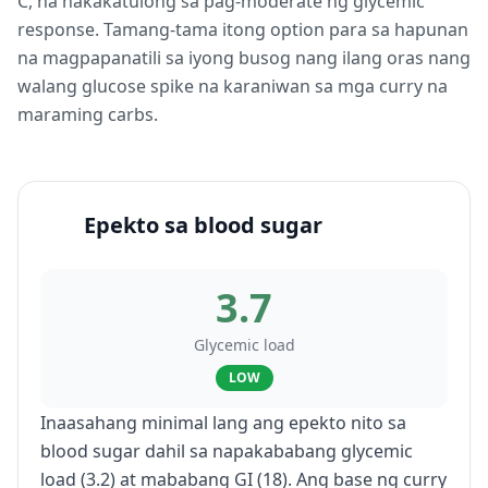
C, na nakakatulong sa pag-moderate ng glycemic
response. Tamang-tama itong option para sa hapunan
na magpapanatili sa iyong busog nang ilang oras nang
walang glucose spike na karaniwan sa mga curry na
maraming carbs.
Epekto sa blood sugar
3.7
Glycemic load
LOW
Inaasahang minimal lang ang epekto nito sa
blood sugar dahil sa napakababang glycemic
load (3.2) at mababang GI (18). Ang base ng curry