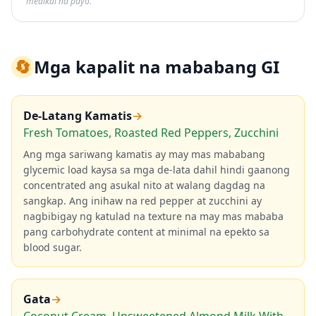
medikal na payo.
🔄
Mga kapalit na mababang GI
De-Latang Kamatis
→
Fresh Tomatoes, Roasted Red Peppers, Zucchini
Ang mga sariwang kamatis ay may mas mababang
glycemic load kaysa sa mga de-lata dahil hindi gaanong
concentrated ang asukal nito at walang dagdag na
sangkap. Ang inihaw na red pepper at zucchini ay
nagbibigay ng katulad na texture na may mas mababa
pang carbohydrate content at minimal na epekto sa
blood sugar.
Gata
→