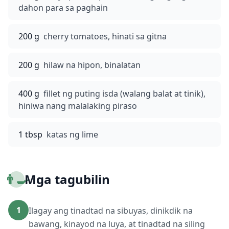
dahon para sa paghain
200 g
cherry tomatoes, hinati sa gitna
200 g
hilaw na hipon, binalatan
400 g
fillet ng puting isda (walang balat at tinik),
hiniwa nang malalaking piraso
1 tbsp
katas ng lime
👨‍🍳
Mga tagubilin
1
Ilagay ang tinadtad na sibuyas, dinikdik na
bawang, kinayod na luya, at tinadtad na siling