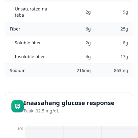
Unsaturated na
2g
9g
taba
Fiber
6g
25g
Soluble fiber
2g
8g
Insoluble fiber
4g
17g
Sodium
216mg
863mg
Inaasahang glucose response
Peak: 92.5 mg/dL
100