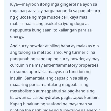
luya—mayroon itong mga gingerol na ayon sa
mga pag-aaral ay nagpapaganda sa pag-absorb
ng glucose ng mga muscle cell, kaya mas
mabilis naalis ang asukal sa iyong dugo at
napupunta kung saan ito kailangan para sa
energy.
Ang curry powder at siling haba ay malakas din
ang tulong sa metabolismo. Ang turmeric, na
pangunahing sangkap ng curry powder, ay may
curcumin na may anti-inflammatory properties
na sumusuporta sa maayos na function ng
insulin. Samantala, ang capsaicin sa sili ay
maaaring pansamantalang magpabilis ng
metabolismo at magpabuti sa pag-handle ng
katawan sa carbohydrates pagkatapos kumain.
Kapag hinaluan ng seafood na mayaman sa
protina (na nagbibigay ng tuloy-tuloy na energy