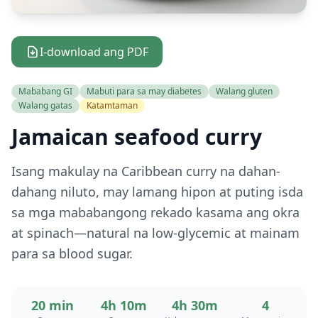
I-download ang PDF
Mababang GI
Mabuti para sa may diabetes
Walang gluten
Walang gatas
Katamtaman
Jamaican seafood curry
Isang makulay na Caribbean curry na dahan-
dahang niluto, may lamang hipon at puting isda
sa mga mababangong rekado kasama ang okra
at spinach—natural na low-glycemic at mainam
para sa blood sugar.
20 min
4h 10m
4h 30m
4