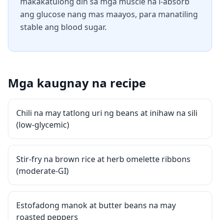
makakatulong din sa mga muscle na i-absorb
ang glucose nang mas maayos, para manatiling
stable ang blood sugar.
Mga kaugnay na recipe
Chili na may tatlong uri ng beans at inihaw na sili
(low-glycemic)
Stir-fry na brown rice at herb omelette ribbons
(moderate-GI)
Estofadong manok at butter beans na may
roasted peppers