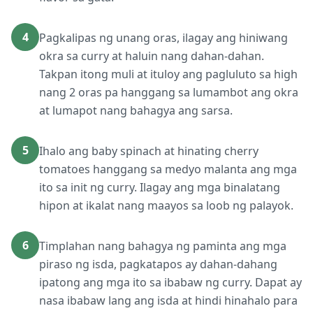
4
Pagkalipas ng unang oras, ilagay ang hiniwang
okra sa curry at haluin nang dahan-dahan.
Takpan itong muli at ituloy ang pagluluto sa high
nang 2 oras pa hanggang sa lumambot ang okra
at lumapot nang bahagya ang sarsa.
5
Ihalo ang baby spinach at hinating cherry
tomatoes hanggang sa medyo malanta ang mga
ito sa init ng curry. Ilagay ang mga binalatang
hipon at ikalat nang maayos sa loob ng palayok.
6
Timplahan nang bahagya ng paminta ang mga
piraso ng isda, pagkatapos ay dahan-dahang
ipatong ang mga ito sa ibabaw ng curry. Dapat ay
nasa ibabaw lang ang isda at hindi hinahalo para