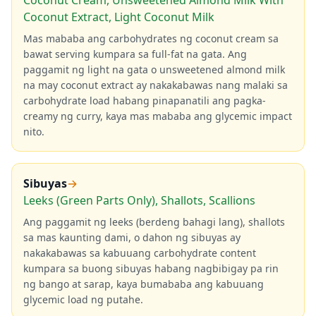
Coconut Cream, Unsweetened Almond Milk With
Coconut Extract, Light Coconut Milk
Mas mababa ang carbohydrates ng coconut cream sa
bawat serving kumpara sa full-fat na gata. Ang
paggamit ng light na gata o unsweetened almond milk
na may coconut extract ay nakakabawas nang malaki sa
carbohydrate load habang pinapanatili ang pagka-
creamy ng curry, kaya mas mababa ang glycemic impact
nito.
Sibuyas
→
Leeks (Green Parts Only), Shallots, Scallions
Ang paggamit ng leeks (berdeng bahagi lang), shallots
sa mas kaunting dami, o dahon ng sibuyas ay
nakakabawas sa kabuuang carbohydrate content
kumpara sa buong sibuyas habang nagbibigay pa rin
ng bango at sarap, kaya bumababa ang kabuuang
glycemic load ng putahe.