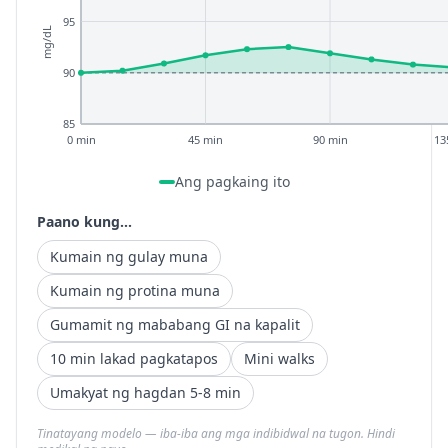
95
mg/dL
90
85
0 min
45 min
90 min
13
Ang pagkaing ito
Paano kung...
Kumain ng gulay muna
Kumain ng protina muna
Gumamit ng mababang GI na kapalit
10 min lakad pagkatapos
Mini walks
Umakyat ng hagdan 5-8 min
Tinatayang modelo — iba-iba ang mga indibidwal na tugon. Hindi