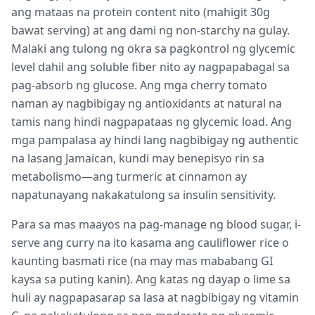
ang mataas na protein content nito (mahigit 30g
bawat serving) at ang dami ng non-starchy na gulay.
Malaki ang tulong ng okra sa pagkontrol ng glycemic
level dahil ang soluble fiber nito ay nagpapabagal sa
pag-absorb ng glucose. Ang mga cherry tomato
naman ay nagbibigay ng antioxidants at natural na
tamis nang hindi nagpapataas ng glycemic load. Ang
mga pampalasa ay hindi lang nagbibigay ng authentic
na lasang Jamaican, kundi may benepisyo rin sa
metabolismo—ang turmeric at cinnamon ay
napatunayang nakakatulong sa insulin sensitivity.
Para sa mas maayos na pag-manage ng blood sugar, i-
serve ang curry na ito kasama ang cauliflower rice o
kaunting basmati rice (na may mas mababang GI
kaysa sa puting kanin). Ang katas ng dayap o lime sa
huli ay nagpapasarap sa lasa at nagbibigay ng vitamin