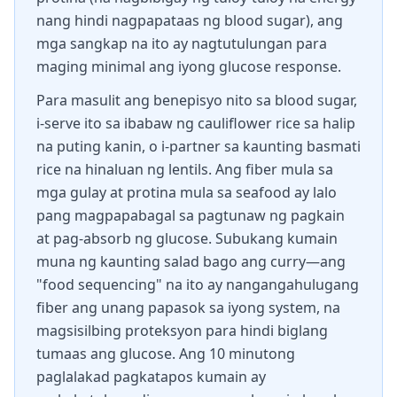
nang hindi nagpapataas ng blood sugar), ang
mga sangkap na ito ay nagtutulungan para
maging minimal ang iyong glucose response.
Para masulit ang benepisyo nito sa blood sugar,
i-serve ito sa ibabaw ng cauliflower rice sa halip
na puting kanin, o i-partner sa kaunting basmati
rice na hinaluan ng lentils. Ang fiber mula sa
mga gulay at protina mula sa seafood ay lalo
pang magpapabagal sa pagtunaw ng pagkain
at pag-absorb ng glucose. Subukang kumain
muna ng kaunting salad bago ang curry—ang
"food sequencing" na ito ay nangangahulugang
fiber ang unang papasok sa iyong system, na
magsisilbing proteksyon para hindi biglang
tumaas ang glucose. Ang 10 minutong
paglalakad pagkatapos kumain ay