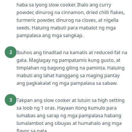
haba sa iyong slow cooker. Ihalo ang curry
powder, dinurog na cinnamon, dried chilli flakes,
turmeric powder, dinurog na cloves, at nigella
seeds. Haluing mabuti para mabalot ng mga
pampalasa ang mga sangkap.
2
Ibuhos ang tinadtad na kamatis at reduced-fat na
gata. Maglagay ng pampatamis kung gusto, at
timplahan ng bagong giling na paminta. Haluing
mabuti ang lahat hanggang sa maging pantay
ang pagkakalat ng mga pampalasa sa sabaw.
3
Takpan ang slow cooker at lutuin sa high setting
sa loob ng 1 oras. Hayaan itong kumulo para
lumabas ang sarap ng mga pampalasa habang
lumalambot ang sibuyas at humahalo ang mga
flavor sa gata.