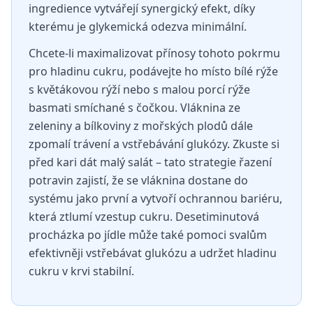
ingredience vytvářejí synergický efekt, díky
kterému je glykemická odezva minimální.
Chcete-li maximalizovat přínosy tohoto pokrmu
pro hladinu cukru, podávejte ho místo bílé rýže
s květákovou rýží nebo s malou porcí rýže
basmati smíchané s čočkou. Vláknina ze
zeleniny a bílkoviny z mořských plodů dále
zpomalí trávení a vstřebávání glukózy. Zkuste si
před kari dát malý salát – tato strategie řazení
potravin zajistí, že se vláknina dostane do
systému jako první a vytvoří ochrannou bariéru,
která ztlumí vzestup cukru. Desetiminutová
procházka po jídle může také pomoci svalům
efektivněji vstřebávat glukózu a udržet hladinu
cukru v krvi stabilní.