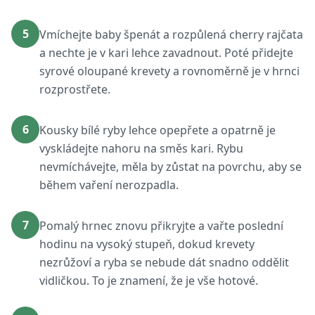
5
Vmíchejte baby špenát a rozpůlená cherry rajčata
a nechte je v kari lehce zavadnout. Poté přidejte
syrové oloupané krevety a rovnoměrně je v hrnci
rozprostřete.
6
Kousky bílé ryby lehce opepřete a opatrně je
vyskládejte nahoru na směs kari. Rybu
nevmíchávejte, měla by zůstat na povrchu, aby se
během vaření nerozpadla.
7
Pomalý hrnec znovu přikryjte a vařte poslední
hodinu na vysoký stupeň, dokud krevety
nezrůžoví a ryba se nebude dát snadno oddělit
vidličkou. To je znamení, že je vše hotové.