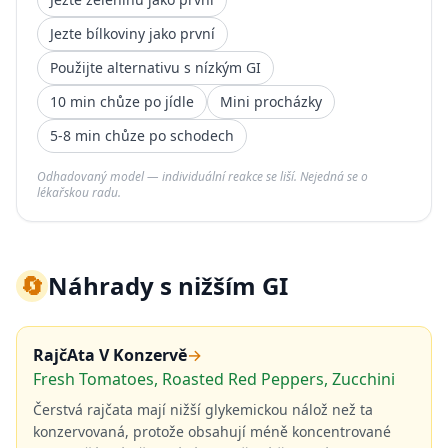
Jezte bílkoviny jako první
Použijte alternativu s nízkým GI
10 min chůze po jídle
Mini procházky
5-8 min chůze po schodech
Odhadovaný model — individuální reakce se liší. Nejedná se o
lékařskou radu.
🔄
Náhrady s nižším GI
RajčAta V Konzervě
→
Fresh Tomatoes, Roasted Red Peppers, Zucchini
Čerstvá rajčata mají nižší glykemickou nálož než ta
konzervovaná, protože obsahují méně koncentrované