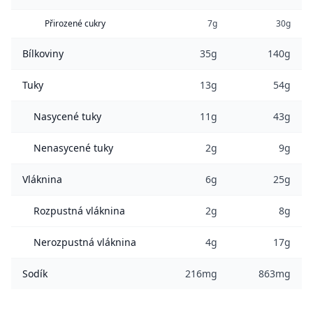
Přirozené cukry
7g
30g
Bílkoviny
35g
140g
Tuky
13g
54g
Nasycené tuky
11g
43g
Nenasycené tuky
2g
9g
Vláknina
6g
25g
Rozpustná vláknina
2g
8g
Nerozpustná vláknina
4g
17g
Sodík
216mg
863mg