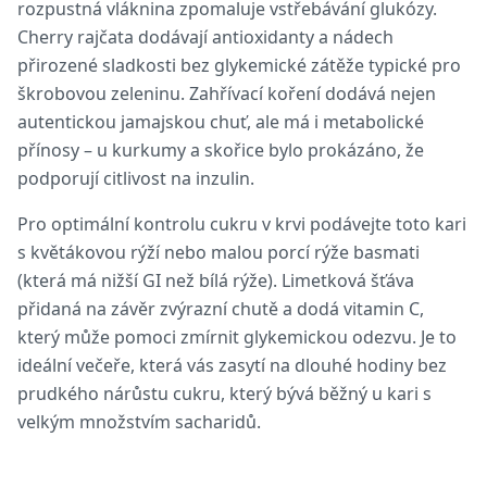
rozpustná vláknina zpomaluje vstřebávání glukózy.
Cherry rajčata dodávají antioxidanty a nádech
přirozené sladkosti bez glykemické zátěže typické pro
škrobovou zeleninu. Zahřívací koření dodává nejen
autentickou jamajskou chuť, ale má i metabolické
přínosy – u kurkumy a skořice bylo prokázáno, že
podporují citlivost na inzulin.
Pro optimální kontrolu cukru v krvi podávejte toto kari
s květákovou rýží nebo malou porcí rýže basmati
(která má nižší GI než bílá rýže). Limetková šťáva
přidaná na závěr zvýrazní chutě a dodá vitamin C,
který může pomoci zmírnit glykemickou odezvu. Je to
ideální večeře, která vás zasytí na dlouhé hodiny bez
prudkého nárůstu cukru, který bývá běžný u kari s
velkým množstvím sacharidů.