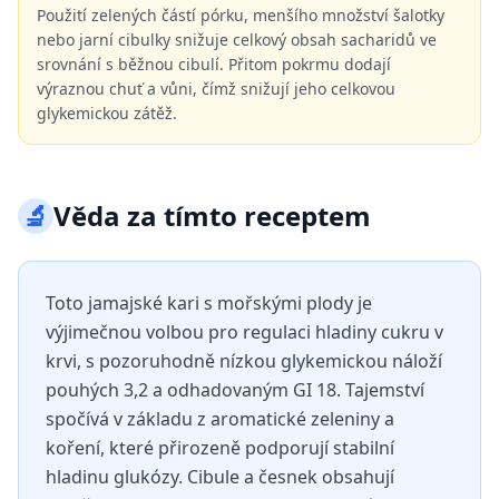
Použití zelených částí pórku, menšího množství šalotky
nebo jarní cibulky snižuje celkový obsah sacharidů ve
srovnání s běžnou cibulí. Přitom pokrmu dodají
výraznou chuť a vůni, čímž snižují jeho celkovou
glykemickou zátěž.
🔬
Věda za tímto receptem
Toto jamajské kari s mořskými plody je
výjimečnou volbou pro regulaci hladiny cukru v
krvi, s pozoruhodně nízkou glykemickou náloží
pouhých 3,2 a odhadovaným GI 18. Tajemství
spočívá v základu z aromatické zeleniny a
koření, které přirozeně podporují stabilní
hladinu glukózy. Cibule a česnek obsahují