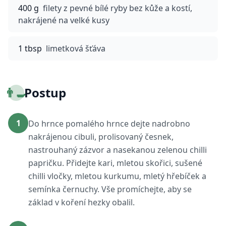
400 g
filety z pevné bílé ryby bez kůže a kostí,
nakrájené na velké kusy
1 tbsp
limetková šťáva
👨‍🍳
Postup
1
Do hrnce pomalého hrnce dejte nadrobno
nakrájenou cibuli, prolisovaný česnek,
nastrouhaný zázvor a nasekanou zelenou chilli
papričku. Přidejte kari, mletou skořici, sušené
chilli vločky, mletou kurkumu, mletý hřebíček a
semínka černuchy. Vše promíchejte, aby se
základ v koření hezky obalil.