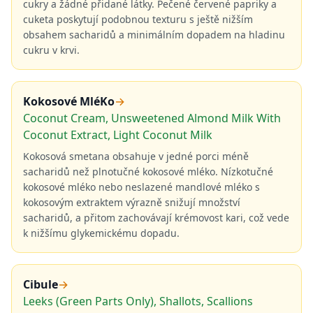
cukry a žádné přidané látky. Pečené červené papriky a
cuketa poskytují podobnou texturu s ještě nižším
obsahem sacharidů a minimálním dopadem na hladinu
cukru v krvi.
Kokosové MléKo
→
Coconut Cream, Unsweetened Almond Milk With
Coconut Extract, Light Coconut Milk
Kokosová smetana obsahuje v jedné porci méně
sacharidů než plnotučné kokosové mléko. Nízkotučné
kokosové mléko nebo neslazené mandlové mléko s
kokosovým extraktem výrazně snižují množství
sacharidů, a přitom zachovávají krémovost kari, což vede
k nižšímu glykemickému dopadu.
Cibule
→
Leeks (Green Parts Only), Shallots, Scallions