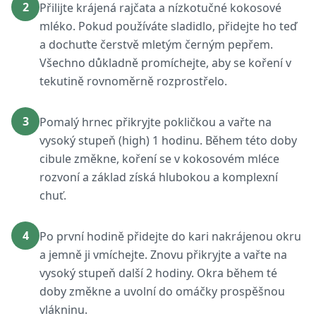
2
Přilijte krájená rajčata a nízkotučné kokosové
mléko. Pokud používáte sladidlo, přidejte ho teď
a dochuťte čerstvě mletým černým pepřem.
Všechno důkladně promíchejte, aby se koření v
tekutině rovnoměrně rozprostřelo.
3
Pomalý hrnec přikryjte pokličkou a vařte na
vysoký stupeň (high) 1 hodinu. Během této doby
cibule změkne, koření se v kokosovém mléce
rozvoní a základ získá hlubokou a komplexní
chuť.
4
Po první hodině přidejte do kari nakrájenou okru
a jemně ji vmíchejte. Znovu přikryjte a vařte na
vysoký stupeň další 2 hodiny. Okra během té
doby změkne a uvolní do omáčky prospěšnou
vlákninu.