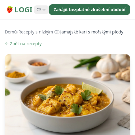
LOGI
CS
Zahájit bezplatné zkušební období
Domů
/
Recepty s nízkým GI
/
Jamajské kari s mořskými plody
← Zpět na recepty