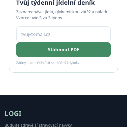
Tvůj týdenní jídelní deník
Zaznamenávej jídla, glykemickou zátěž a náladu.
Vzorce uvidíš za 3 týdny.
Stáhnout PDF
Žádný spam. Odhlásit se můžeš kdykoliv.
LOGI
Budujte zdravější stravovací návyky