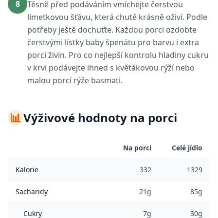
8
Těsně před podáváním vmíchejte čerstvou
limetkovou šťávu, která chutě krásně oživí. Podle
potřeby ještě dochuťte. Každou porci ozdobte
čerstvými lístky baby špenátu pro barvu i extra
porci živin. Pro co nejlepší kontrolu hladiny cukru
v krvi podávejte ihned s květákovou rýží nebo
malou porcí rýže basmati.
📊
Výživové hodnoty na porci
Na porci
Celé jídlo
Kalorie
332
1329
Sacharidy
21g
85g
Cukry
7g
30g