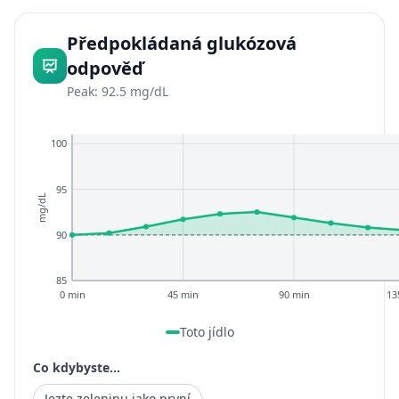
Předpokládaná glukózová
odpověď
Peak: 92.5 mg/dL
100
95
mg/dL
90
85
0 min
45 min
90 min
13
Toto jídlo
Co kdybyste...
Jezte zeleninu jako první