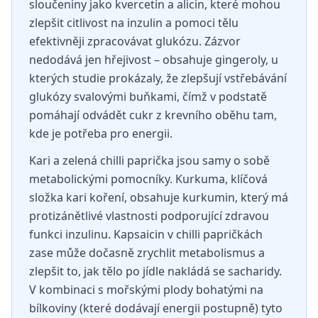
sloučeniny jako kvercetin a alicin, které mohou
zlepšit citlivost na inzulin a pomoci tělu
efektivněji zpracovávat glukózu. Zázvor
nedodává jen hřejivost – obsahuje gingeroly, u
kterých studie prokázaly, že zlepšují vstřebávání
glukózy svalovými buňkami, čímž v podstatě
pomáhají odvádět cukr z krevního oběhu tam,
kde je potřeba pro energii.
Kari a zelená chilli paprička jsou samy o sobě
metabolickými pomocníky. Kurkuma, klíčová
složka kari koření, obsahuje kurkumin, který má
protizánětlivé vlastnosti podporující zdravou
funkci inzulinu. Kapsaicin v chilli papričkách
zase může dočasně zrychlit metabolismus a
zlepšit to, jak tělo po jídle nakládá se sacharidy.
V kombinaci s mořskými plody bohatými na
bílkoviny (které dodávají energii postupně) tyto