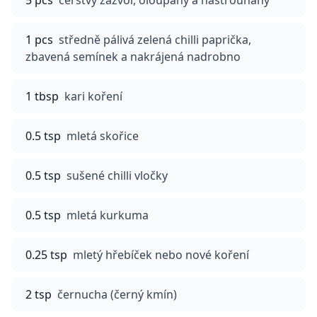
5 pcs
čerstvý zázvor, oloupaný a nastrouhaný
1 pcs
středně pálivá zelená chilli paprička,
zbavená semínek a nakrájená nadrobno
1 tbsp
kari koření
0.5 tsp
mletá skořice
0.5 tsp
sušené chilli vločky
0.5 tsp
mletá kurkuma
0.25 tsp
mletý hřebíček nebo nové koření
2 tsp
černucha (černý kmín)