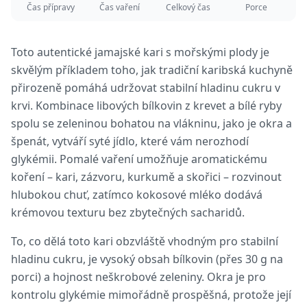
Čas přípravy
Čas vaření
Celkový čas
Porce
Toto autentické jamajské kari s mořskými plody je
skvělým příkladem toho, jak tradiční karibská kuchyně
přirozeně pomáhá udržovat stabilní hladinu cukru v
krvi. Kombinace libových bílkovin z krevet a bílé ryby
spolu se zeleninou bohatou na vlákninu, jako je okra a
špenát, vytváří syté jídlo, které vám nerozhodí
glykémii. Pomalé vaření umožňuje aromatickému
koření – kari, zázvoru, kurkumě a skořici – rozvinout
hlubokou chuť, zatímco kokosové mléko dodává
krémovou texturu bez zbytečných sacharidů.
To, co dělá toto kari obzvláště vhodným pro stabilní
hladinu cukru, je vysoký obsah bílkovin (přes 30 g na
porci) a hojnost neškrobové zeleniny. Okra je pro
kontrolu glykémie mimořádně prospěšná, protože její