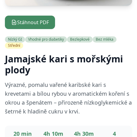
Stáhnout PDF
Nízký GI
Vhodné pro diabetiky
Bezlepkové
Bez mléka
Střední
Jamajské kari s mořskými
plody
Výrazné, pomalu vařené karibské kari s
krevetami a bílou rybou v aromatickém koření s
okrou a špenátem – přirozeně nízkoglykemické a
šetrné k hladině cukru v krvi.
20 min
4h 10m
4h 30m
4