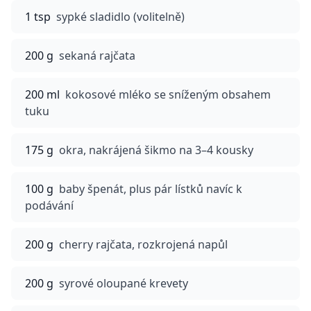
1 tsp
sypké sladidlo (volitelně)
200 g
sekaná rajčata
200 ml
kokosové mléko se sníženým obsahem
tuku
175 g
okra, nakrájená šikmo na 3–4 kousky
100 g
baby špenát, plus pár lístků navíc k
podávání
200 g
cherry rajčata, rozkrojená napůl
200 g
syrové oloupané krevety