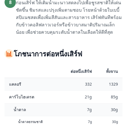
8
ก่อนเสิร์ฟ ให้เติมน้ำมะนาวสดลงไปเพื่อชูรสชาติให้เด่น
ชัดขึ้น ชิมรสและปรุงเพิ่มตามชอบ โรยหน้าด้วยใบเบบี้
สปิแนชสดเพื่อเพิ่มสีสันและสารอาหาร เสิร์ฟทันทีพร้อม
กับข้าวคอลิฟลาวเวอร์หรือข้าวบาสมาติปริมาณเล็ก
น้อย เพื่อช่วยควบคุมระดับน้ำตาลในเลือดให้ดีที่สุด
📊
โภชนาการต่อหนึ่งเสิร์ฟ
ต่อหนึ่งเสิร์ฟ
ทั้งจาน
แคลอรี
332
1329
คาร์โบไฮเดรต
21g
85g
น้ำตาล
7g
30g
น้ำตาลธรรมชาติ
7g
30g