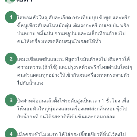
1
ใส่หอมหัวใหญ่สับละเอียด กระเทียมบุบ ขิงขูด และพริก
ขี้หนูเขียวสับลงในหม้อตุ๋น เติมผงกะหรี่ อบเชยป่น พริก
ป่นหยาบ ขมิ้นป่น กานพลูป่น และเมล็ดเทียนดำลงไป
คนให้เครื่องเทศเคลือบสมุนไพรสดให้ทั่ว
2
เทมะเขือเทศสับและกะทิสูตรไขมันต่ำลงไป เติมสารให้
ความหวาน (ถ้าใช้) และปรุงรสด้วยพริกไทยดำป่นใหม่ๆ
คนส่วนผสมทุกอย่างให้เข้ากันจนเครื่องเทศกระจายตัว
ไปกับน้ำแกง
3
ปิดฝาหม้อตุ๋นแล้วตั้งไฟระดับสูงเป็นเวลา 1 ชั่วโมง เพื่อ
ให้หอมหัวใหญ่นุ่มลงและเครื่องเทศส่งกลิ่นหอมฟุ้งไป
กับน้ำกะทิ จนได้รสชาติที่เข้มข้นและกลมกล่อม
4
เมื่อครบชั่วโมงแรก ให้ใส่กระเจี๊ยบเขียวที่หั่นไว้ลงไป