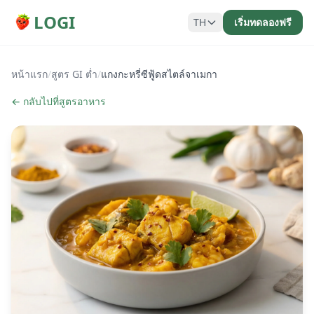
LOGI
TH
เริ่มทดลองฟรี
หน้าแรก
/
สูตร GI ต่ำ
/
แกงกะหรี่ซีฟู้ดสไตล์จาเมกา
← กลับไปที่สูตรอาหาร