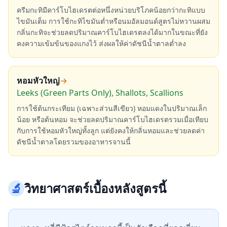
ครีมกะทิมีคาร์โบไฮเดรตต่อหนึ่งหน่วยบริโภคน้อยกว่ากะทิแบบ
ไขมันเต็ม การใช้กะทิไขมันต่ำหรือนมอัลมอนด์สูตรไม่หวานผสม
กลิ่นกะทิจะช่วยลดปริมาณคาร์โบไฮเดรตลงได้มากในขณะที่ยัง
คงความเข้มข้นของแกงไว้ ส่งผลให้ค่าดัชนีน้ำตาลต่ำลง
หอมหัวใหญ่
→
Leeks (Green Parts Only), Shallots, Scallions
การใช้ต้นกระเทียม (เฉพาะส่วนสีเขียว) หอมแดงในปริมาณเล็ก
น้อย หรือต้นหอม จะช่วยลดปริมาณคาร์โบไฮเดรตรวมเมื่อเทียบ
กับการใช้หอมหัวใหญ่ทั้งลูก แต่ยังคงให้กลิ่นหอมและช่วยลดค่า
ดัชนีน้ำตาลโดยรวมของอาหารจานนี้
🔬
วิทยาศาสตร์เบื้องหลังสูตรนี้