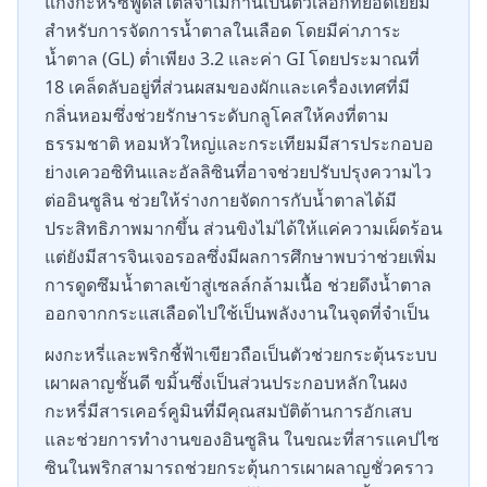
แกงกะหรี่ซีฟู้ดสไตล์จาเมกานี้เป็นตัวเลือกที่ยอดเยี่ยม
สำหรับการจัดการน้ำตาลในเลือด โดยมีค่าภาระ
น้ำตาล (GL) ต่ำเพียง 3.2 และค่า GI โดยประมาณที่
18 เคล็ดลับอยู่ที่ส่วนผสมของผักและเครื่องเทศที่มี
กลิ่นหอมซึ่งช่วยรักษาระดับกลูโคสให้คงที่ตาม
ธรรมชาติ หอมหัวใหญ่และกระเทียมมีสารประกอบอ
ย่างเควอซิทินและอัลลิซินที่อาจช่วยปรับปรุงความไว
ต่ออินซูลิน ช่วยให้ร่างกายจัดการกับน้ำตาลได้มี
ประสิทธิภาพมากขึ้น ส่วนขิงไม่ได้ให้แค่ความเผ็ดร้อน
แต่ยังมีสารจินเจอรอลซึ่งมีผลการศึกษาพบว่าช่วยเพิ่ม
การดูดซึมน้ำตาลเข้าสู่เซลล์กล้ามเนื้อ ช่วยดึงน้ำตาล
ออกจากกระแสเลือดไปใช้เป็นพลังงานในจุดที่จำเป็น
ผงกะหรี่และพริกชี้ฟ้าเขียวถือเป็นตัวช่วยกระตุ้นระบบ
เผาผลาญชั้นดี ขมิ้นซึ่งเป็นส่วนประกอบหลักในผง
กะหรี่มีสารเคอร์คูมินที่มีคุณสมบัติต้านการอักเสบ
และช่วยการทำงานของอินซูลิน ในขณะที่สารแคปไซ
ซินในพริกสามารถช่วยกระตุ้นการเผาผลาญชั่วคราว