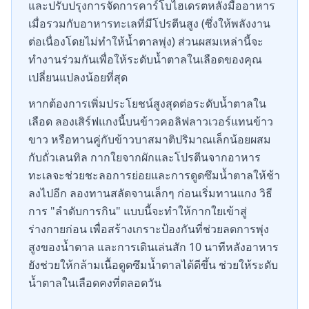
และปรับปรุงการจัดการคาร์โบไฮเดรตหลังมื้ออาหาร
เมื่อรวมกับอาหารทะเลที่มีโปรตีนสูง (ซึ่งให้พลังงาน
ต่อเนื่องโดยไม่ทำให้น้ำตาลพุ่ง) ส่วนผสมเหล่านี้จะ
ทำงานร่วมกันเพื่อให้ระดับน้ำตาลในเลือดของคุณ
เปลี่ยนแปลงน้อยที่สุด
หากต้องการเพิ่มประโยชน์สูงสุดต่อระดับน้ำตาลใน
เลือด ลองเสิร์ฟแกงนี้บนข้าวคอลิฟลาวเวอร์แทนข้าว
ขาว หรือทานคู่กับข้าวบาสมาติปริมาณเล็กน้อยผสม
กับถั่วเลนทิล กากใยจากผักและโปรตีนจากอาหาร
ทะเลจะช่วยชะลอการย่อยและการดูดซึมน้ำตาลให้ช้า
ลงไปอีก ลองทานสลัดจานเล็กๆ ก่อนเริ่มทานแกง วิธี
การ "ลำดับการกิน" แบบนี้จะทำให้กากใยเข้าสู่
ร่างกายก่อน เพื่อสร้างเกราะป้องกันที่ช่วยลดการพุ่ง
สูงของน้ำตาล และการเดินเล่นสัก 10 นาทีหลังอาหาร
ยังช่วยให้กล้ามเนื้อดูดซึมน้ำตาลได้ดีขึ้น ช่วยให้ระดับ
น้ำตาลในเลือดคงที่ตลอดวัน