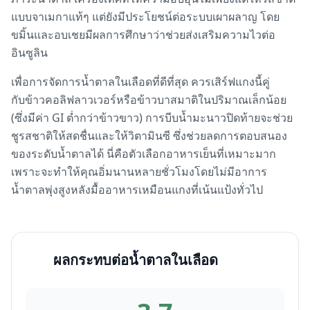
แบบจาเมกาแท้ๆ แต่ยังมีประโยชน์ต่อระบบเผาผลาญ โดย
ขมิ้นและอบเชยมีผลการศึกษาว่าช่วยส่งเสริมความไวต่อ
อินซูลิน
เพื่อการจัดการน้ำตาลในเลือดที่ดีที่สุด ควรเสิร์ฟแกงนี้คู่
กับข้าวคอลิฟลาวเวอร์หรือข้าวบาสมาติในปริมาณเล็กน้อย
(ซึ่งมีค่า GI ต่ำกว่าข้าวขาว) การบีบน้ำมะนาวปิดท้ายจะช่วย
ชูรสชาติให้สดชื่นและให้วิตามินซี ซึ่งช่วยลดการตอบสนอง
ของระดับน้ำตาลได้ นี่คือตัวเลือกอาหารเย็นที่เหมาะมาก
เพราะจะทำให้คุณอิ่มนานหลายชั่วโมงโดยไม่มีอาการ
น้ำตาลพุ่งสูงหลังมื้ออาหารเหมือนแกงที่เน้นแป้งทั่วไป
ผลกระทบต่อน้ำตาลในเลือด