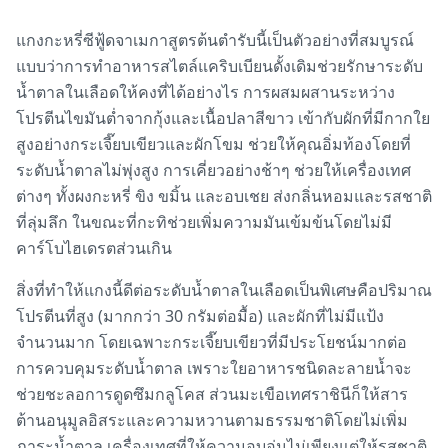
แกงกะหรี่ซีฟู้ดจาเมกาสูตรต้นตำรับนี้เป็นตัวอย่างที่สมบูรณ์
แบบว่าการทำอาหารสไตล์แคริบเบียนดั้งเดิมช่วยรักษาระดับ
น้ำตาลในเลือดให้คงที่ได้อย่างไร การผสมผสานระหว่าง
โปรตีนไขมันต่ำจากกุ้งและเนื้อปลาสีขาว เข้ากับผักที่มีกากใย
สูงอย่างกระเจี๊ยบเขียวและผักโขม ช่วยให้คุณอิ่มท้องโดยที่
ระดับน้ำตาลไม่พุ่งสูง การเคี่ยวอย่างช้าๆ ช่วยให้เครื่องเทศ
ต่างๆ ทั้งผงกะหรี่ ขิง ขมิ้น และอบเชย ส่งกลิ่นหอมและรสชาติ
ที่ลุ่มลึก ในขณะที่กะทิช่วยเพิ่มความมันเข้มข้นโดยไม่มี
คาร์โบไฮเดรตส่วนเกิน
สิ่งที่ทำให้แกงนี้ดีต่อระดับน้ำตาลในเลือดเป็นพิเศษคือปริมาณ
โปรตีนที่สูง (มากกว่า 30 กรัมต่อมื้อ) และผักที่ไม่มีแป้ง
จำนวนมาก โดยเฉพาะกระเจี๊ยบเขียวที่มีประโยชน์มากต่อ
การควบคุมระดับน้ำตาล เพราะใยอาหารชนิดละลายน้ำจะ
ช่วยชะลอการดูดซึมกลูโคส ส่วนมะเขือเทศราชินีก็ให้สาร
ต้านอนุมูลอิสระและความหวานตามธรรมชาติโดยไม่เพิ่ม
ภาระน้ำตาล เครื่องเทศที่ให้ความอบอุ่นไม่เพียงแต่ให้รสชาติ