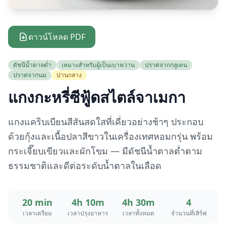
ดาวน์โหลด PDF
ดัชนีน้ำตาลต่ำ
เหมาะสำหรับผู้เป็นเบาหวาน
ปราศจากกลูเตน
ปราศจากนม
ปานกลาง
แกงกะหรี่ซีฟู้ดสไตล์จาเมกา
แกงแคริบเบียนสีสันสดใสที่เคี่ยวอย่างช้าๆ ประกอบ
ด้วยกุ้งและเนื้อปลาสีขาวในเครื่องเทศหอมกรุ่น พร้อม
กระเจี๊ยบเขียวและผักโขม — มีดัชนีน้ำตาลต่ำตาม
ธรรมชาติและดีต่อระดับน้ำตาลในเลือด
20 min
4h 10m
4h 30m
4
เวลาเตรียม
เวลาปรุงอาหาร
เวลาทั้งหมด
จำนวนที่เสิร์ฟ