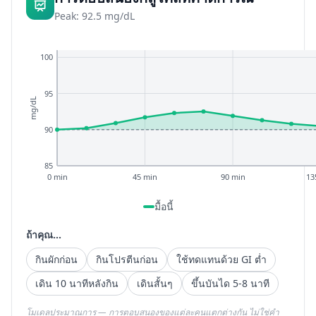
Peak: 92.5 mg/dL
100
95
mg/dL
90
85
0 min
45 min
90 min
13
มื้อนี้
ถ้าคุณ...
กินผักก่อน
กินโปรตีนก่อน
ใช้ทดแทนด้วย GI ต่ำ
เดิน 10 นาทีหลังกิน
เดินสั้นๆ
ขึ้นบันได 5-8 นาที
โมเดลประมาณการ — การตอบสนองของแต่ละคนแตกต่างกัน ไม่ใช่คำ