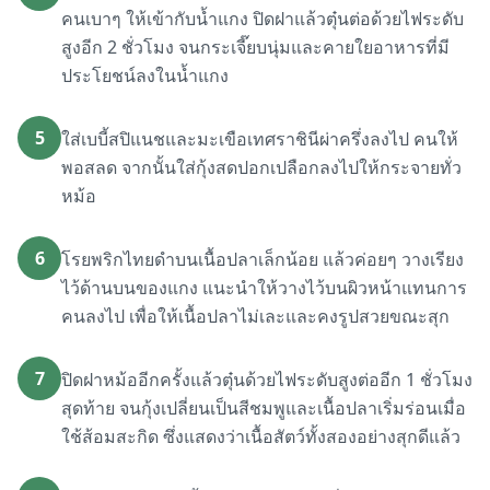
คนเบาๆ ให้เข้ากับน้ำแกง ปิดฝาแล้วตุ๋นต่อด้วยไฟระดับ
สูงอีก 2 ชั่วโมง จนกระเจี๊ยบนุ่มและคายใยอาหารที่มี
ประโยชน์ลงในน้ำแกง
5
ใส่เบบี้สปิแนชและมะเขือเทศราชินีผ่าครึ่งลงไป คนให้
พอสลด จากนั้นใส่กุ้งสดปอกเปลือกลงไปให้กระจายทั่ว
หม้อ
6
โรยพริกไทยดำบนเนื้อปลาเล็กน้อย แล้วค่อยๆ วางเรียง
ไว้ด้านบนของแกง แนะนำให้วางไว้บนผิวหน้าแทนการ
คนลงไป เพื่อให้เนื้อปลาไม่เละและคงรูปสวยขณะสุก
7
ปิดฝาหม้ออีกครั้งแล้วตุ๋นด้วยไฟระดับสูงต่ออีก 1 ชั่วโมง
สุดท้าย จนกุ้งเปลี่ยนเป็นสีชมพูและเนื้อปลาเริ่มร่อนเมื่อ
ใช้ส้อมสะกิด ซึ่งแสดงว่าเนื้อสัตว์ทั้งสองอย่างสุกดีแล้ว