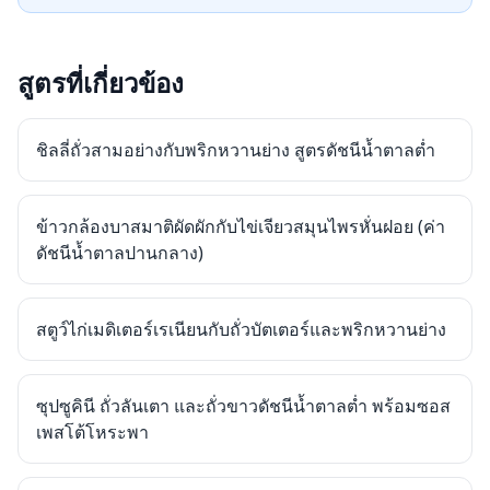
สูตรที่เกี่ยวข้อง
ชิลลี่ถั่วสามอย่างกับพริกหวานย่าง สูตรดัชนีน้ำตาลต่ำ
ข้าวกล้องบาสมาติผัดผักกับไข่เจียวสมุนไพรหั่นฝอย (ค่า
ดัชนีน้ำตาลปานกลาง)
สตูว์ไก่เมดิเตอร์เรเนียนกับถั่วบัตเตอร์และพริกหวานย่าง
ซุปซูคินี ถั่วลันเตา และถั่วขาวดัชนีน้ำตาลต่ำ พร้อมซอส
เพสโต้โหระพา