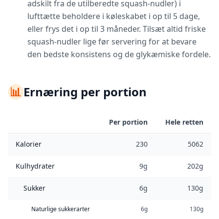
adskilt fra de utilberedte squash-nudler) i
lufttætte beholdere i køleskabet i op til 5 dage,
eller frys det i op til 3 måneder. Tilsæt altid friske
squash-nudler lige før servering for at bevare
den bedste konsistens og de glykæmiske fordele.
📊
Ernæring per portion
Per portion
Hele retten
Kalorier
230
5062
Kulhydrater
9g
202g
Sukker
6g
130g
Naturlige sukkerarter
6g
130g