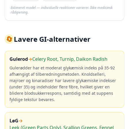
Estimeret model — individuelle reaktioner varierer. Ikke medicinsk
rådgivning.
🔄
Lavere GI-alternativer
Gulerod
→
Celery Root, Turnip, Daikon Radish
Gulerødder har et moderat glykæmisk indeks på 35-92
afhængigt af tilberedningsmetoden. Knoldselleri,
majroer og kinaradiser har lavere glykæmiske indekser
(under 35) og indeholder flere fibre, hvilket giver en
blidere blodsukkerrespons, samtidig med at suppens
fyldige tekstur bevares.
LøG
→
Leek (Green Parts Only), Scallion Greens, Fennel