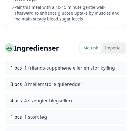
Pair this meal with a 10-15 minute gentle walk
✓
afterward to enhance glucose uptake by muscles and
maintain steady blood sugar levels
🥗
Ingredienser
Metrisk
Imperial
1 pcs
1 frilands-suppehøne eller en stor kylling
3 pcs
3 mellemstore gulerødder
4 pcs
4 stængler blegselleri
1 pcs
1 stort løg