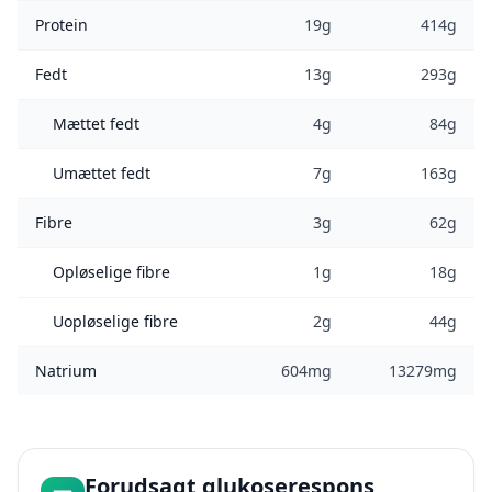
Protein
19g
414g
Fedt
13g
293g
Mættet fedt
4g
84g
Umættet fedt
7g
163g
Fibre
3g
62g
Opløselige fibre
1g
18g
Uopløselige fibre
2g
44g
Natrium
604mg
13279mg
Forudsagt glukoserespons