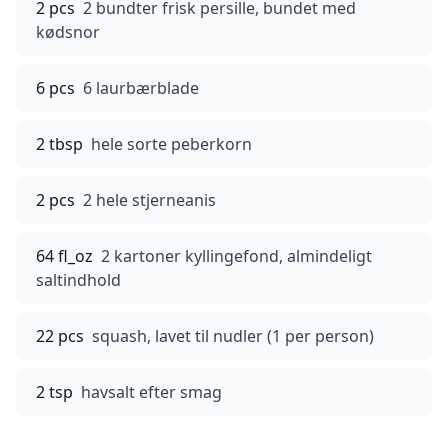
2 pcs
2 bundter frisk persille, bundet med
kødsnor
6 pcs
6 laurbærblade
2 tbsp
hele sorte peberkorn
2 pcs
2 hele stjerneanis
64 fl_oz
2 kartoner kyllingefond, almindeligt
saltindhold
22 pcs
squash, lavet til nudler (1 per person)
2 tsp
havsalt efter smag