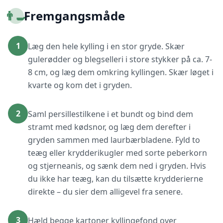
👨‍🍳
Fremgangsmåde
1
Læg den hele kylling i en stor gryde. Skær
gulerødder og blegselleri i store stykker på ca. 7-
8 cm, og læg dem omkring kyllingen. Skær løget i
kvarte og kom det i gryden.
2
Saml persillestilkene i et bundt og bind dem
stramt med kødsnor, og læg dem derefter i
gryden sammen med laurbærbladene. Fyld to
teæg eller krydderikugler med sorte peberkorn
og stjerneanis, og sænk dem ned i gryden. Hvis
du ikke har teæg, kan du tilsætte krydderierne
direkte – du sier dem alligevel fra senere.
3
Hæld begge kartoner kyllingefond over