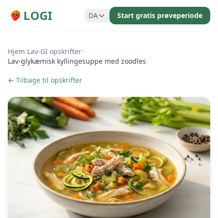
LOGI
DA
Start gratis prøveperiode
Hjem
/
Lav-GI opskrifter
/
Lav-glykæmisk kyllingesuppe med zoodles
← Tilbage til opskrifter