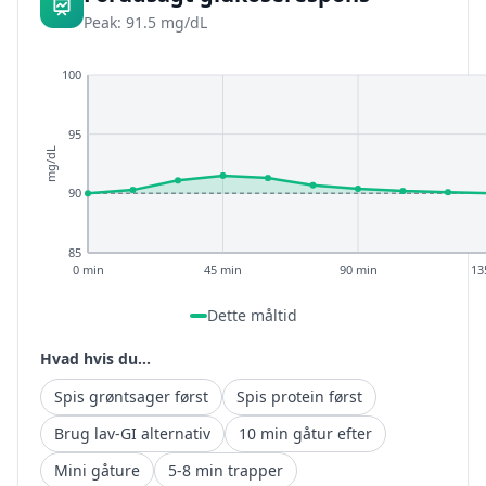
Peak: 91.5 mg/dL
100
95
mg/dL
90
85
0 min
45 min
90 min
13
Dette måltid
Hvad hvis du...
Spis grøntsager først
Spis protein først
Brug lav-GI alternativ
10 min gåtur efter
Mini gåture
5-8 min trapper