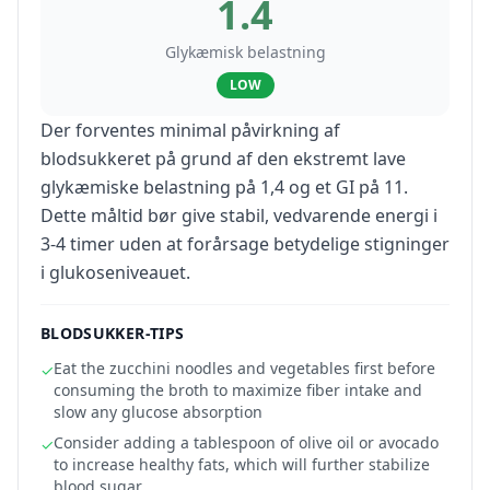
1.4
Glykæmisk belastning
LOW
Der forventes minimal påvirkning af
blodsukkeret på grund af den ekstremt lave
glykæmiske belastning på 1,4 og et GI på 11.
Dette måltid bør give stabil, vedvarende energi i
3-4 timer uden at forårsage betydelige stigninger
i glukoseniveauet.
BLODSUKKER-TIPS
Eat the zucchini noodles and vegetables first before
✓
consuming the broth to maximize fiber intake and
slow any glucose absorption
Consider adding a tablespoon of olive oil or avocado
✓
to increase healthy fats, which will further stabilize
blood sugar