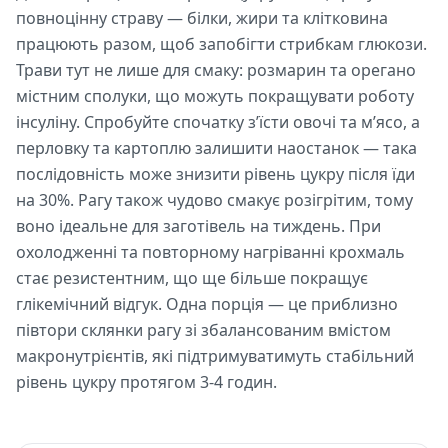
повноцінну страву — білки, жири та клітковина
працюють разом, щоб запобігти стрибкам глюкози.
Трави тут не лише для смаку: розмарин та орегано
містним сполуки, що можуть покращувати роботу
інсуліну. Спробуйте спочатку з’їсти овочі та м’ясо, а
перловку та картоплю залишити наостанок — така
послідовність може знизити рівень цукру після їди
на 30%. Рагу також чудово смакує розігрітим, тому
воно ідеальне для заготівель на тиждень. При
охолодженні та повторному нагріванні крохмаль
стає резистентним, що ще більше покращує
глікемічний відгук. Одна порція — це приблизно
півтори склянки рагу зі збалансованим вмістом
макронутрієнтів, які підтримуватимуть стабільний
рівень цукру протягом 3-4 годин.