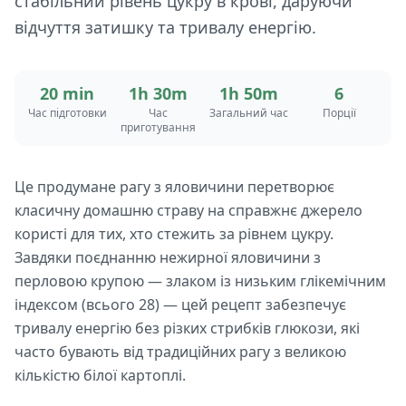
стабільний рівень цукру в крові, даруючи
відчуття затишку та тривалу енергію.
20 min
1h 30m
1h 50m
6
Час підготовки
Час
Загальний час
Порції
приготування
Це продумане рагу з яловичини перетворює
класичну домашню страву на справжнє джерело
користі для тих, хто стежить за рівнем цукру.
Завдяки поєднанню нежирної яловичини з
перловою крупою — злаком із низьким глікемічним
індексом (всього 28) — цей рецепт забезпечує
тривалу енергію без різких стрибків глюкози, які
часто бувають від традиційних рагу з великою
кількістю білої картоплі.