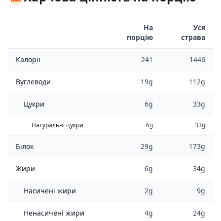
На
Уся
порцію
страва
Калорії
241
1446
Вуглеводи
19g
112g
Цукри
6g
33g
Натуральні цукри
6g
33g
Білок
29g
173g
Жири
6g
34g
Насичені жири
2g
9g
Ненасичені жири
4g
24g