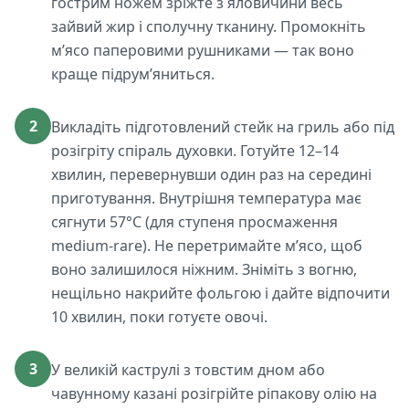
гострим ножем зріжте з яловичини весь
зайвий жир і сполучну тканину. Промокніть
м’ясо паперовими рушниками — так воно
краще підрум’яниться.
2
Викладіть підготовлений стейк на гриль або під
розігріту спіраль духовки. Готуйте 12–14
хвилин, перевернувши один раз на середині
приготування. Внутрішня температура має
сягнути 57°C (для ступеня просмаження
medium-rare). Не перетримайте м’ясо, щоб
воно залишилося ніжним. Зніміть з вогню,
нещільно накрийте фольгою і дайте відпочити
10 хвилин, поки готуєте овочі.
3
У великій каструлі з товстим дном або
чавунному казані розігрійте ріпакову олію на