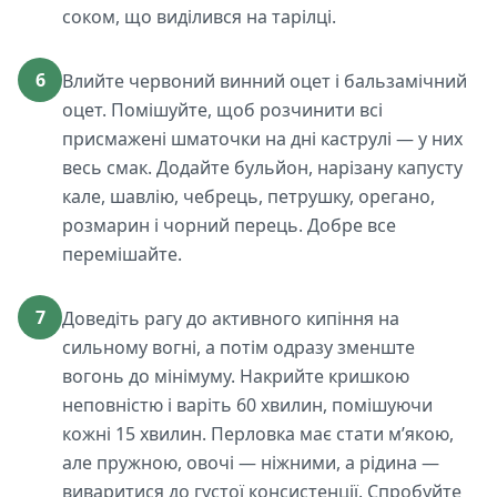
соком, що виділився на тарілці.
6
Влийте червоний винний оцет і бальзамічний
оцет. Помішуйте, щоб розчинити всі
присмажені шматочки на дні каструлі — у них
весь смак. Додайте бульйон, нарізану капусту
кале, шавлію, чебрець, петрушку, орегано,
розмарин і чорний перець. Добре все
перемішайте.
7
Доведіть рагу до активного кипіння на
сильному вогні, а потім одразу зменште
вогонь до мінімуму. Накрийте кришкою
неповністю і варіть 60 хвилин, помішуючи
кожні 15 хвилин. Перловка має стати м’якою,
але пружною, овочі — ніжними, а рідина —
виваритися до густої консистенції. Спробуйте