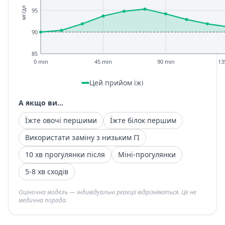
мг/дл
95
90
85
0 min
45 min
90 min
13
Цей прийом їжі
А якщо ви...
Їжте овочі першими
Їжте білок першим
Використати заміну з низьким ГІ
10 хв прогулянки після
Міні-прогулянки
5-8 хв сходів
Оціночна модель — індивідуальні реакції відрізняються. Це не
медична порада.