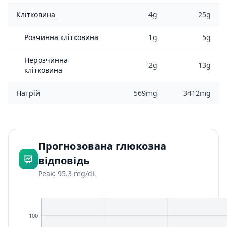
Клітковина
4g
25g
Розчинна клітковина
1g
5g
Нерозчинна
2g
13g
клітковина
Натрій
569mg
3412mg
Прогнозована глюкозна
відповідь
Peak: 95.3 mg/dL
100