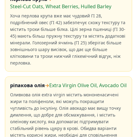
Steel-Cut Oats, Wheat Berries, Hulled Barley
Хоча перлова крупа вже має чудовий ГІ 28,
подрібнений овес (ГІ 42) забезпечує схожу текстуру та
містить трохи більше білка. Цілі зерна пшениці (ГІ 30-
45) мають більш пружну текстуру та містять додаткові
мінерали. Голозерний ячмінь (ГІ 25) зберігає більше
зовнішнього шару висівок, що дає ще більше
клітковини та трохи нижчий глікемічний відгук, ніж
перловка.
ріпакова олія
→
Extra Virgin Olive Oil, Avocado Oil
Оливкова олія extra virgin містить мононенасичені
жири та поліфеноли, які можуть покращити
чутливість до інсуліну. Олія авокадо має вищу точку
димлення, що добре для обсмажування, і містить
олеїнову кислоту, яка допомагає підтримувати
стабільний рівень цукру в крові. Обидва варіанти
містять корисні жири, необхідні для сповільнення