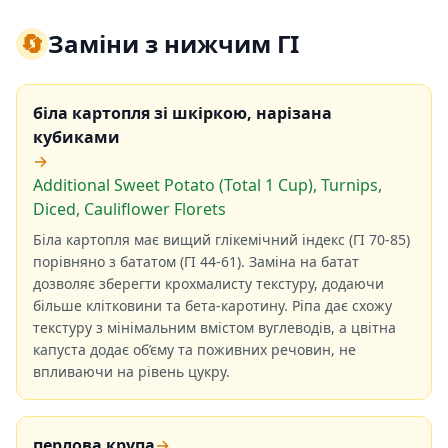
🔄
Заміни з нижчим ГІ
біла картопля зі шкіркою, нарізана
кубиками
→
Additional Sweet Potato (Total 1 Cup), Turnips,
Diced, Cauliflower Florets
Біла картопля має вищий глікемічний індекс (ГІ 70-85)
порівняно з бататом (ГІ 44-61). Заміна на батат
дозволяє зберегти крохмалисту текстуру, додаючи
більше клітковини та бета-каротину. Ріпа дає схожу
текстуру з мінімальним вмістом вуглеводів, а цвітна
капуста додає об’єму та поживних речовин, не
впливаючи на рівень цукру.
перлова крупа
→