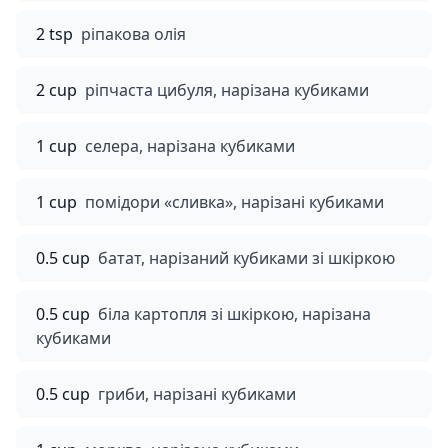
2 tsp
ріпакова олія
2 cup
ріпчаста цибуля, нарізана кубиками
1 cup
селера, нарізана кубиками
1 cup
помідори «сливка», нарізані кубиками
0.5 cup
батат, нарізаний кубиками зі шкіркою
0.5 cup
біла картопля зі шкіркою, нарізана
кубиками
0.5 cup
гриби, нарізані кубиками