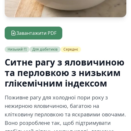
Завантажити PDF
Низький ГІ
Для діабетиків
Середнє
Ситне рагу з яловичиною
та перловкою з низьким
глікемічним індексом
Поживне рагу для холодної пори року з
нежирною яловичиною, багатою на
клітковину перловкою та яскравими овочами.
Воно розроблене так, щоб підтримувати