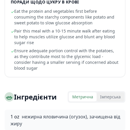
ПОРАДИ ЩОДО ЦУКРУ В КРОВІ
Eat the protein and vegetables first before
✓
consuming the starchy components like potato and
sweet potato to slow glucose absorption
Pair this meal with a 10-15 minute walk after eating
✓
to help muscles utilize glucose and blunt any blood
sugar rise
Ensure adequate portion control with the potatoes,
✓
as they contribute most to the glycemic load -
consider having a smaller serving if concerned about
blood sugar
🥗
Інгредієнти
Метрична
Імперська
1 oz
нежирна яловичина (огузок), зачищена від
жиру