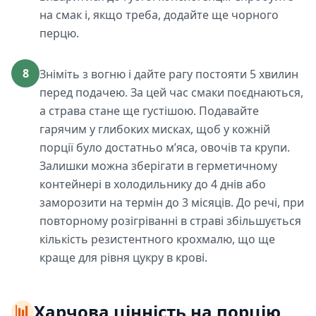
на смак і, якщо треба, додайте ще чорного
перцю.
8
Зніміть з вогню і дайте рагу постояти 5 хвилин
перед подачею. За цей час смаки поєднаються,
а страва стане ще густішою. Подавайте
гарячим у глибоких мисках, щоб у кожній
порції було достатньо м’яса, овочів та крупи.
Залишки можна зберігати в герметичному
контейнері в холодильнику до 4 днів або
заморозити на термін до 3 місяців. До речі, при
повторному розігріванні в страві збільшується
кількість резистентного крохмалю, що ще
краще для рівня цукру в крові.
📊
Харчова цінність на порцію