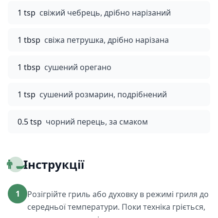
1 tsp
свіжий чебрець, дрібно нарізаний
1 tbsp
свіжа петрушка, дрібно нарізана
1 tbsp
сушений орегано
1 tsp
сушений розмарин, подрібнений
0.5 tsp
чорний перець, за смаком
👨‍🍳
Інструкції
1
Розігрійте гриль або духовку в режимі гриля до
середньої температури. Поки техніка гріється,