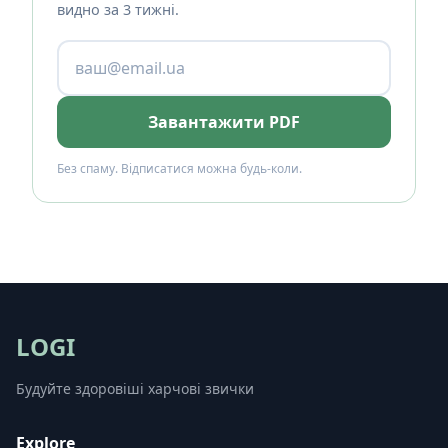
видно за 3 тижні.
Завантажити PDF
Без спаму. Відписатися можна будь-коли.
LOGI
Будуйте здоровіші харчові звички
Explore