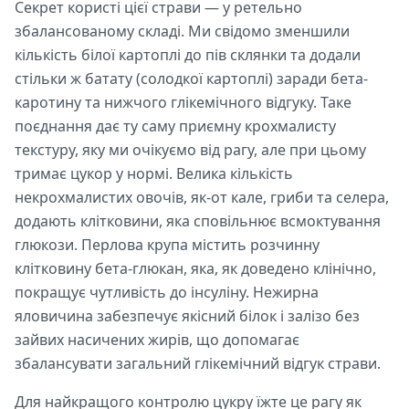
Секрет користі цієї страви — у ретельно
збалансованому складі. Ми свідомо зменшили
кількість білої картоплі до пів склянки та додали
стільки ж батату (солодкої картоплі) заради бета-
каротину та нижчого глікемічного відгуку. Таке
поєднання дає ту саму приємну крохмалисту
текстуру, яку ми очікуємо від рагу, але при цьому
тримає цукор у нормі. Велика кількість
некрохмалистих овочів, як-от кале, гриби та селера,
додають клітковини, яка сповільнює всмоктування
глюкози. Перлова крупа містить розчинну
клітковину бета-глюкан, яка, як доведено клінічно,
покращує чутливість до інсуліну. Нежирна
яловичина забезпечує якісний білок і залізо без
зайвих насичених жирів, що допомагає
збалансувати загальний глікемічний відгук страви.
Для найкращого контролю цукру їжте це рагу як