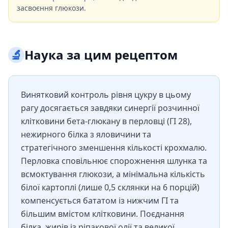
засвоєння глюкози.
🔬
Наука за цим рецептом
Винятковий контроль рівня цукру в цьому
рагу досягається завдяки синергії розчинної
клітковини бета-глюкану в перловці (ГІ 28),
нежирного білка з яловичини та
стратегічного зменшення кількості крохмалю.
Перловка сповільнює спорожнення шлунка та
всмоктування глюкози, а мінімальна кількість
білої картоплі (лише 0,5 склянки на 6 порцій)
компенсується бататом із нижчим ГІ та
більшим вмістом клітковини. Поєднання
білка, жирів із ріпакової олії та великої