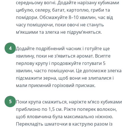
середньому вогні. Додайте нарізану кубиками
цибулю, селеру, батат, картоплю, гриби та
помідори. Обсмажуйте 8–10 хвилин, час від
часу помішуючи, поки овочі не стануть
м’якшими та злегка не підрум’яняться.
4
Додайте подрібнений часник і готуйте ще
хвилину, поки не з’явиться аромат. Всипте
перлову крупу і продовжуйте готувати 5
хвилин, часто помішуючи. Це допоможе злегка
підсмажити зерна, щоб вони не злипалися і
мали приємний горіховий присмак.
5
Поки крупа смажиться, наріжте м’ясо кубиками
приблизно по 1,5 см. Ріжте поперек волокон,
щоб яловичина була максимально ніжною.
Перекладіть шматочки в каструлю разом із