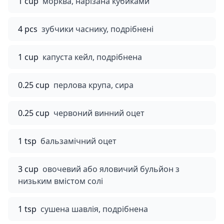
1 cup
морква, нарізана кубиками
4 pcs
зубчики часнику, подрібнені
1 cup
капуста кейл, подрібнена
0.25 cup
перлова крупа, сира
0.25 cup
червоний винний оцет
1 tsp
бальзамічний оцет
3 cup
овочевий або яловичий бульйон з
низьким вмістом солі
1 tsp
сушена шавлія, подрібнена