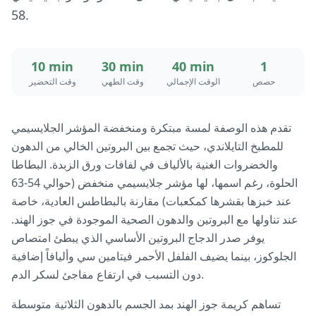
58.
10 min
30 min
40 min
1
حصص
الوقت الإجمالي
وقت الطهي
وقت التحضير
تقدم هذه الوصفة لمسة مبتكرة ومنخفضة المؤشر الجلايسيمي
للمطبخ التايلاندي، حيث تجمع بين البروتين الخالي من الدهون
والخضروات الغنية بالألياف في لفافات ورق الزبدة. البطاطا
الحلوة، رغم اسمها، لها مؤشر جلايسيمي منخفض (حوالي 54-63
عند خبزها بقشرها كمكعبات) مقارنة بالبطاطس العادية، خاصة
عند تناولها مع البروتين والدهون الصحية الموجودة في جوز الهند.
يوفر صدر الدجاج البروتين الأساسي الذي يبطئ امتصاص
الجلوكوز، بينما يضيف الفلفل الأحمر فيتامين سي وأليافاً إضافية
دون التسبب في ارتفاع مفاجئ لسكر الدم.
تساهم كريمة جوز الهند بمد الجسم بالدهون الثلاثية متوسطة