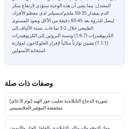
المعتدل، مما يعني أن هذه الوجبة ستؤدي لارتفاع سكر
الدم بمقدار 35-50 ملجم/ديسيلتر لدى معظم الأفراد،
ليصل للذروة بعد 45-60 دقيقة من الأكل ويعود للمستوى
الطبيعي خلال 2-3 ساعات. نسبة الألياف إلى
الكربوهيدرات (1:6.7) ونسبة البروتين إلى الكربوهيدرات
(1.1:1) تضمن توازناً مثالياً لإفراز الجلوكاجون لموازنة
استجابة الأنسولين.
وصفات ذات صلة
شوربة الدجاج التايلاندية بحليب جوز الهند (توم كا غاي)
منخفضة المؤشر الجلايسيمي
ووك التوفو والبروكلي التايلاندي بالفلفل الحار والليمون