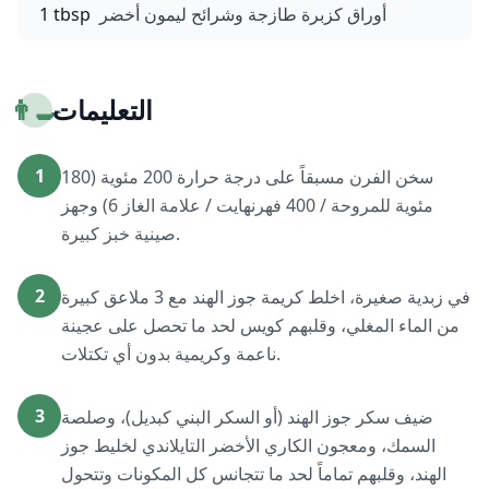
أوراق كزبرة طازجة وشرائح ليمون أخضر
1 tbsp
التعليمات
👨‍🍳
1
سخن الفرن مسبقاً على درجة حرارة 200 مئوية (180
مئوية للمروحة / 400 فهرنهايت / علامة الغاز 6) وجهز
صينية خبز كبيرة.
2
في زبدية صغيرة، اخلط كريمة جوز الهند مع 3 ملاعق كبيرة
من الماء المغلي، وقلبهم كويس لحد ما تحصل على عجينة
ناعمة وكريمية بدون أي تكتلات.
3
ضيف سكر جوز الهند (أو السكر البني كبديل)، وصلصة
السمك، ومعجون الكاري الأخضر التايلاندي لخليط جوز
الهند، وقلبهم تماماً لحد ما تتجانس كل المكونات وتتحول