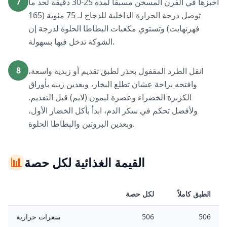
7
اخبزها في الفرن المسخن مسبقاً لمدة 25-30 دقيقة لحد ما
توصل درجة الحرارة الداخلية للدجاج لـ 75 مئوية (165
فهرنهايت) وتستوي مكعبات البطاطا الحلوة لدرجة إن
الشوكة تدخل فيها بسهولة.
8
انقل الطرد المقفول بحذر لطبق تقديم أو زبدية واسعة،
وافتحه براحة عشان تطلع البخار، وبعدين زينه بأوراق
الكزبرة الخضراء وعصرة ليمون (لايم) قبل التقديم.
ولأفضل تحكم في سكر الدم، ابدأ بأكل الخضار الأول،
وبعدين البروتين والبطاطا الحلوة.
القيمة الغذائية لكل حصة
📊
الطبق كاملاً
لكل حصة
506
506
سعرات حرارية