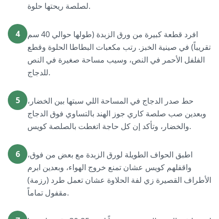
لصلصة ريحتها حلوة.
4
افرد قطعة كبيرة من ورق الزبدة (طولها حوالي 40 سم
تقريباً) في صينية الخبز. رتب مكعبات البطاطا الحلوة وقطع
الفلفل الأحمر في النص، وسيب مساحة صغيرة في النص
للدجاج.
5
حط صدر الدجاج في المساحة اللي سبتها بين الخضار،
وبعدين صب صلصة كاري جوز الهند بالتساوي فوق الدجاج
والخضار، وتأكد إن كل حاجة اتغطت بالصلصة كويس.
6
اطبق الحواف الطويلة لورق الزبدة مع بعض من فوق،
واقفلهم كويس عشان تمنع خروج الهواء، وبعدين ابرم
الأطراف القصيرة زي لفة الحلاوة عشان تعمل طرد (رزمة)
مقفول تماماً.