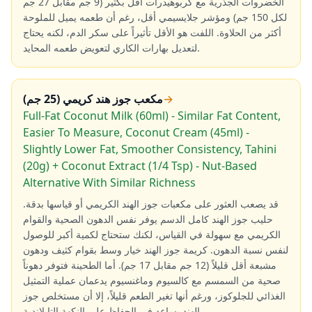
الخضروات الجذرية مع كربوهيدرات أقل بكثير (9 جم مقابل 27 جم
لكل 150 جم) ومؤشر جلايسيمي أقل، رغم أن طعمه يميل للملوحة
أكثر من الحلاوة. اللفت هو الأقل تأثيراً على سكر الدم، لكنه يحتاج
لتعديل بهارات الكاري لتعويض طعمه المحايد.
→
مكعب جوز هند كريمي (25 جم)
Full-Fat Coconut Milk (60ml) - Similar Fat Content,
Easier To Measure, Coconut Cream (45ml) -
Slightly Lower Fat, Smoother Consistency, Tahini
(20g) + Coconut Extract (1/4 Tsp) - Nut-Based
Alternative With Similar Richness
قد يصعب العثور على مكعبات جوز الهند الكريمي أو قياسها بدقة.
حليب جوز الهند كامل الدسم يوفر نفس الدهون الصحية والقوام
الكريمي مع سهولة في القياس، لكنك ستحتاج لكمية أكبر للوصول
لنفس نسبة الدهون. كريمة جوز الهند خيار وسط بقوام كثيف ودهون
مشبعة أقل قليلاً (12 جم مقابل 17 جم). أما الطحينة فتوفر دهوناً
صحية من السمسم مع كالسيوم وماغنسيوم يدعمان عملية التمثيل
الغذائي للجلوكوز، ورغم أنها تغير الطعم قليلاً، إلا أن مستخلص جوز
الهند يساعد في الحفاظ على النكهة التايلاندية.