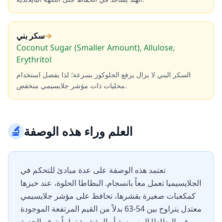
→
سكر بني
Coconut Sugar (Smaller Amount), Allulose,
Erythritol
السكر البني لا يزال يرفع الجلوكوز بسرعة؛ لذا يفضل استخدام
محليات ذات مؤشر جلايسيمي منخفض.
العلم وراء هذه الوصفة
🔬
تعتمد هذه الوصفة على عدة مبادئ للتحكم في
الجلايسيميا تعمل معاً بانسجام. البطاطا الحلوة، عند خبزها
كمكعبات صغيرة بقشرها، تحافظ على مؤشر جلايسيمي
معتدل يتراوح بين 54-63 بدلاً من القيم المرتفعة الموجودة
في البطاطا المهروسة أو المقشرة تماماً. توفر الحصة