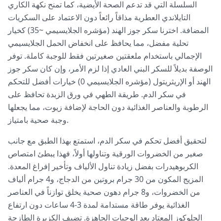
السلسلة التي قد تدعم الصحة الأيضية، كما تمنح نكهة الكاري
التايلاندي العطرية مذاقاً رائعاً دون الاعتماد على السكريات
المضافة. اخترنا سكر جوز الهند (مؤشره الجلايسيمي ~35) كخيار
تحلية مفضل، مما يحافظ على انخفاض الحمل الجلايسيمي
الإجمالي باستخدام ملعقتين صغيرتين فقط للوجبة كاملة. توفر
الوصفة بديلاً للسكر البني العادي إذا لزم الأمر، وإن كان سكر جوز
الهند أو الإريثريتول (مؤشره الجلايسيمي 0) خيارات أفضل للتحكم
في سكر الدم. طريقة الطهي في ورق الزبدة تحافظ على
الرطوبة والعناصر الغذائية دون الحاجة لإضافة زيوت، مما يجعلها
وجبة صحية بامتياز.
لتحقيق أفضل تحكم في سكر الدم، استمتع بهذا الطبق مع جانب
صغير من الخضروات الورقية وتناولها أولاً، فهذا يبطئ امتصاص
الكربوهيدرات بفضل زيادة تناول الألياف وتأخير إفراغ المعدة.
المزيج المكون من 30 جرام بروتين من الدجاج، و4 جرام ألياف
من الخضروات، و8 جرام دهون صحية يخلق توازناً في العناصر
الغذائية يوفر طاقة مستدامة لمدة 3-4 ساعات دون ارتفاع
الجلوكوز المعتاد بعد الوجبات الجاهزة. تضيف الكزبرة الطازجة