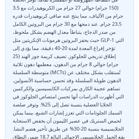
(150 جرام) حوالي 27 جرام من الكربوهيدرات مع 3.5
جرام من الألياف، مما ينتج عنه صافي كربوهيدرات قدره
23.5 جرام. عند دمجها مع 30 جرام من البروتين الكامل
من صدر الدجاج، يتباطأ معدل الهضم بشكل ملحوظ،
حيث يحفز البروتين هرمونات الإنكريتين مثل GLP-1 التي
تؤخر إفراغ المعدة لمدة 20-40 دقيقة، مما يؤدي إلى
إطلاق تدريجي للجلوكوز. تضيف كريمة جوز الهند (25
جرام) حوالي 8 جرام من الدهون، معظمها دهون ثلاثية
متوسطة السلسلة (MCTs) تُستقلب بشكل مختلف عن
الدهون طويلة السلسلة وقد تحسن حساسية الأنسولين.
تساهم عجينة الكاري بمركبات الكابسيسين والكركمين
التي أظهرت الدراسات أنها تحسن امتصاص الجلوكوز في
الخلايا العضلية بنسبة تصل إلى 25%. وتوفر صلصة
السمك الجلوتامات التي تعزز إشارات الشبع، بينما يمكن
لحمض الستريك في عصير الليمون أن يخفض الاستجابة
الجلايسيمية بنسبة 20-30% عن طريق تأخير هضم النشا.
يقع الحمل الجلايسيمي الإجمالي البالغ 18.7 ضمن النطاق