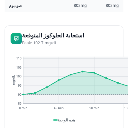
803mg
803mg
صوديوم
استجابة الجلوكوز المتوقعة
Peak: 102.7 mg/dL
110
105
100
mg/dL
95
90
85
0 min
45 min
90 min
13
هذه الوجبة