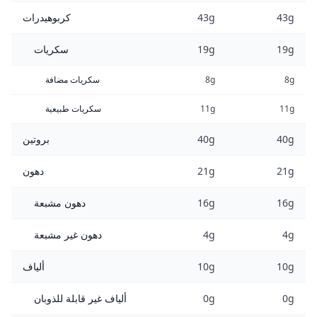
43g
43g
كربوهيدرات
19g
19g
سكريات
8g
8g
سكريات مضافة
11g
11g
سكريات طبيعية
40g
40g
بروتين
21g
21g
دهون
16g
16g
دهون مشبعة
4g
4g
دهون غير مشبعة
10g
10g
ألياف
0g
0g
ألياف غير قابلة للذوبان