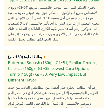
Tsp) - GI 0, Use Half Amount As It'S Twice As Sweet
يحتوي السكر البني على مؤشر جلايسيمي مرتفع (64-68) ويؤدي
لامتصاص سريع للجلوكوز. أما سكر جوز الهند فيوفر حلاوة طبيعية
مع مؤشر جلايسيمي أقل بنسبة 50% بفضل ألياف الإنولين التي
تبطئ الهضم. الإريثريتول ليس له أي تأثير جلايسيمي لأنه لا يُستقلب
إلى جلوكوز، رغم أنه قد يغير نكهة الكاري التايلاندي التقليدية قليلاً.
فاكهة الراهب هي الخيار الأقوى بدون سعرات حرارية ولا تؤثر على
سكر الدم، لكنها تتطلب تعديل الكمية.
→
بطاطا حلوة (150 جم)
Butternut Squash (150g) - GI ~51, Similar Texture,
Celeriac (150g) - GI ~35, Lowest Carb Option,
Turnip (150g) - GI ~30, Very Low Impact But
Different Flavor
رغم أن البطاطا الحلوة خيار أفضل من البطاطس العادية من حيث
المؤشر الجلايسيمي، إلا أن من يبحث عن تحكم أدق في سكر الدم
يمكنه استبدالها بقرع العسل، فهو يعطي حلاوة وقواماً مشابهاً
وبمؤشر جلايسيمي أقل قليلاً. أما الكرفس اللفتي فيوفر قوام