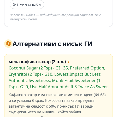
5-8 мин стълби
Прогнозен модел — индивидуалните реакции варират. Не е
медицински съвет.
🔄
Алтернативи с нисък ГИ
мека кафява захар (2 ч.л.)
→
Coconut Sugar (2 Tsp) - GI ~35, Preferred Option,
Erythritol (2 Tsp) - GI 0, Lowest Impact But Less
Authentic Sweetness, Monk Fruit Sweetener (1
Tsp) - GI 0, Use Half Amount As It'S Twice As Sweet
Кафявата захар има висок гликемичен индекс (64-68)
и се усвоява бързо. Кокосовата захар предлага
автентична сладост с 50% по-нисък ГИ заради
съдържанието на инулин, който забавя