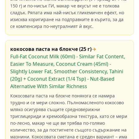
150 г) и по-нисък ГИ, макар че вкусът не е толкова
сладък. Ряпата има най-нисък гликемичен ефект, но
изисква коригиране на подправките в кърито, за да
се компенсира по-неутралният ѝ вкус.
кокосова паста на блокче (25 г)
→
Full-Fat Coconut Milk (60ml) - Similar Fat Content,
Easier To Measure, Coconut Cream (45ml) -
Slightly Lower Fat, Smoother Consistency, Tahini
(20g) + Coconut Extract (1/4 Tsp) - Nut-Based
Alternative With Similar Richness
Кокосовата паста на блокче понякога се намира
трудно и се мери сложно. Пълномасленото кокосово
мляко осигурява същите средноверижни
триглицериди и кремообразна текстура, като се мери
по-лесно, макар че ще ви трябва по-голямо
количество, за да постигнете същото съдържание на
мазнини. Кокосовата сметана е среден вариант – има