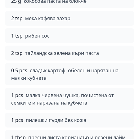
25 g
кокосова паста на блокче
2 tsp
мека кафява захар
1 tsp
рибен сос
2 tsp
тайландска зелена къри паста
0.5 pcs
сладък картоф, обелен и нарязан на
малки кубчета
1 pcs
малка червена чушка, почистена от
семките и нарязана на кубчета
1 pcs
пилешки гърди без кожа
1 tbsp
пресни листа кориандър и резени лайм