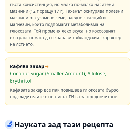
гъста консистенция, но малко по-малко наситени
мазнини (12 г срещу 17 г). Таханът осигурява полезни
мазнини от сусамово семе, заедно с калций и
магнезий, които подпомагат метаболизма на
глюкозата. Той променя леко вкуса, но кокосовият
екстракт помага да се запази тайландският характер
на ястието.
кафява захар
→
Coconut Sugar (Smaller Amount), Allulose,
Erythritol
Кафявата захар все пак повишава глюкозата бързо;
подсладителите с по-нисък ГИ са за предпочитане.
🔬
Науката зад тази рецепта