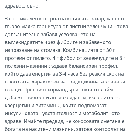
здравословно.
За оптимален контрол на кръвната захар, хапнете
първо малка гарнитура от листни зеленчуци – това
допълнително забавя усвояването на
въглехидратите чрез фибрите и забавеното
изпразване на стомаха. Комбинацията от 30 г
протеин от пилето, 4 г фибри от зеленчуците и 8 г
полезни мазнини създава балансиран профил,
който дава енергия за 3-4 часа без резкия скок на
глюкозата, характерен за традиционната храна за
вкъщи. Пресният кориандър и сокът от лайм
добавят свежест и антиоксиданти, включително
кверцетин и витамин С, които подпомагат
инсулиновата чувствителност и метаболитното
здраве. Имайте предвид, че кокосовата сметана е
богата на наситени мазнини, затова контролът на