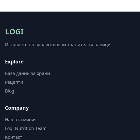
LOGI
Изградете по-здравословни хранителни навици
Explore
База данни за храни
Рецепти
Blog
Company
Нашата мисия
Logi Nutrition Team
Контакт