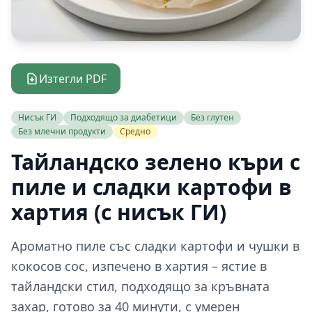
Изтегли PDF
Нисък ГИ
Подходящо за диабетици
Без глутен
Без млечни продукти
Средно
Тайландско зелено къри с
пиле и сладки картофи в
хартия (с нисък ГИ)
Ароматно пиле със сладки картофи и чушки в
кокосов сос, изпечено в хартия – ястие в
тайландски стил, подходящо за кръвната
захар, готово за 40 минути, с умерен