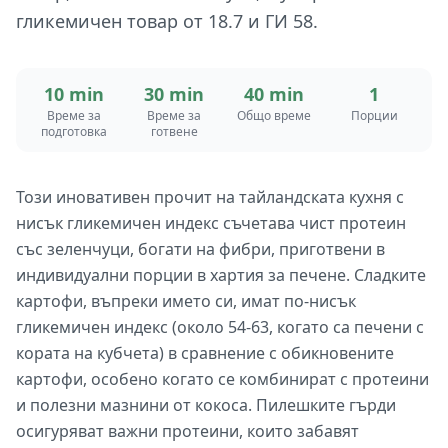
гликемичен товар от 18.7 и ГИ 58.
10 min
30 min
40 min
1
Време за
Време за
Общо време
Порции
подготовка
готвене
Този иновативен прочит на тайландската кухня с
нисък гликемичен индекс съчетава чист протеин
със зеленчуци, богати на фибри, приготвени в
индивидуални порции в хартия за печене. Сладките
картофи, въпреки името си, имат по-нисък
гликемичен индекс (около 54-63, когато са печени с
кората на кубчета) в сравнение с обикновените
картофи, особено когато се комбинират с протеини
и полезни мазнини от кокоса. Пилешките гърди
осигуряват важни протеини, които забавят