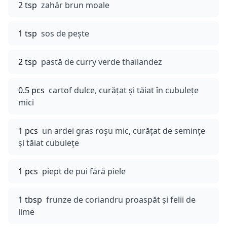
2 tsp
zahăr brun moale
1 tsp
sos de pește
2 tsp
pastă de curry verde thailandez
0.5 pcs
cartof dulce, curățat și tăiat în cubulețe
mici
1 pcs
un ardei gras roșu mic, curățat de semințe
și tăiat cubulețe
1 pcs
piept de pui fără piele
1 tbsp
frunze de coriandru proaspăt și felii de
lime