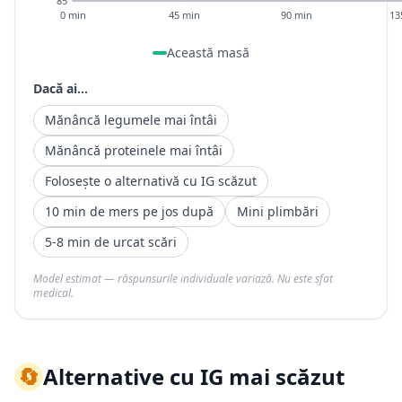
85
0 min
45 min
90 min
13
Această masă
Dacă ai...
Mănâncă legumele mai întâi
Mănâncă proteinele mai întâi
Folosește o alternativă cu IG scăzut
10 min de mers pe jos după
Mini plimbări
5-8 min de urcat scări
Model estimat — răspunsurile individuale variază. Nu este sfat
medical.
🔄
Alternative cu IG mai scăzut