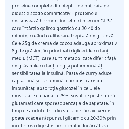
proteine complete din pieptul de pui, rata de
digestie scade semnificativ – proteinele
declanșează hormoni incretinici precum GLP-1
care întârzie golirea gastrică cu 20-40 de
minute, creând o eliberare treptată de glucoză.
Cele 25g de cremă de cocos adaugă aproximativ
8g de grăsimi, în principal trigliceride cu lanț
mediu (MCT), care sunt metabolizate diferit față
de grăsimile cu lanț lung și pot îmbunătăți
sensibilitatea la insulină. Pasta de curry aduce
capsaicină și curcumină, compuși care pot
îmbunătăți absorbția glucozei în celulele
musculare cu până la 25%. Sosul de pește oferă
glutamați care sporesc senzația de sațietate, în
timp ce acidul citric din sucul de lămâie verde
poate scădea răspunsul glicemic cu 20-30% prin
încetinirea digestiei amidonului. Încărcătura