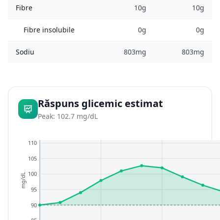
Fibre
10g
10g
Fibre insolubile
0g
0g
Sodiu
803mg
803mg
Răspuns glicemic estimat
Peak: 102.7 mg/dL
110
105
100
mg/dL
95
90