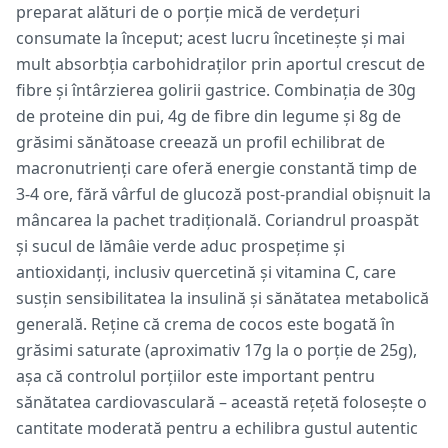
preparat alături de o porție mică de verdețuri
consumate la început; acest lucru încetinește și mai
mult absorbția carbohidraților prin aportul crescut de
fibre și întârzierea golirii gastrice. Combinația de 30g
de proteine din pui, 4g de fibre din legume și 8g de
grăsimi sănătoase creează un profil echilibrat de
macronutrienți care oferă energie constantă timp de
3-4 ore, fără vârful de glucoză post-prandial obișnuit la
mâncarea la pachet tradițională. Coriandrul proaspăt
și sucul de lămâie verde aduc prospețime și
antioxidanți, inclusiv quercetină și vitamina C, care
susțin sensibilitatea la insulină și sănătatea metabolică
generală. Reține că crema de cocos este bogată în
grăsimi saturate (aproximativ 17g la o porție de 25g),
așa că controlul porțiilor este important pentru
sănătatea cardiovasculară – această rețetă folosește o
cantitate moderată pentru a echilibra gustul autentic