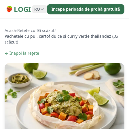
LOGI
RO
Începe perioada de probă gratuită
Acasă
/
Rețete cu IG scăzut
/
Pachețele cu pui, cartof dulce și curry verde thailandez (IG
scăzut)
← Înapoi la rețete