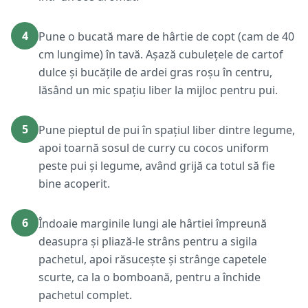
4
Pune o bucată mare de hârtie de copt (cam de 40
cm lungime) în tavă. Așază cubulețele de cartof
dulce și bucățile de ardei gras roșu în centru,
lăsând un mic spațiu liber la mijloc pentru pui.
5
Pune pieptul de pui în spațiul liber dintre legume,
apoi toarnă sosul de curry cu cocos uniform
peste pui și legume, având grijă ca totul să fie
bine acoperit.
6
Îndoaie marginile lungi ale hârtiei împreună
deasupra și pliază-le strâns pentru a sigila
pachetul, apoi răsucește și strânge capetele
scurte, ca la o bomboană, pentru a închide
pachetul complet.