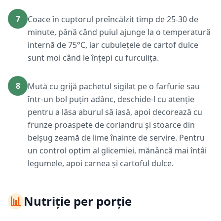
7
Coace în cuptorul preîncălzit timp de 25-30 de
minute, până când puiul ajunge la o temperatură
internă de 75°C, iar cubulețele de cartof dulce
sunt moi când le înțepi cu furculița.
8
Mută cu grijă pachetul sigilat pe o farfurie sau
într-un bol puțin adânc, deschide-l cu atenție
pentru a lăsa aburul să iasă, apoi decorează cu
frunze proaspete de coriandru și stoarce din
belșug zeamă de lime înainte de servire. Pentru
un control optim al glicemiei, mănâncă mai întâi
legumele, apoi carnea și cartoful dulce.
📊
Nutriție per porție