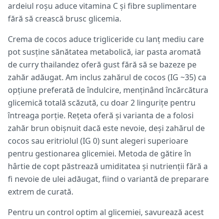
ardeiul roșu aduce vitamina C și fibre suplimentare
fără să crească brusc glicemia.
Crema de cocos aduce trigliceride cu lanț mediu care
pot susține sănătatea metabolică, iar pasta aromată
de curry thailandez oferă gust fără să se bazeze pe
zahăr adăugat. Am inclus zahărul de cocos (IG ~35) ca
opțiune preferată de îndulcire, menținând încărcătura
glicemică totală scăzută, cu doar 2 lingurițe pentru
întreaga porție. Rețeta oferă și varianta de a folosi
zahăr brun obișnuit dacă este nevoie, deși zahărul de
cocos sau eritriolul (IG 0) sunt alegeri superioare
pentru gestionarea glicemiei. Metoda de gătire în
hârtie de copt păstrează umiditatea și nutrienții fără a
fi nevoie de ulei adăugat, fiind o variantă de preparare
extrem de curată.
Pentru un control optim al glicemiei, savurează acest