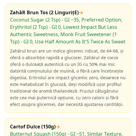
ZahăR Brun Tos (2 LingurițE)
→
Coconut Sugar (2 Tsp) - GI ~35, Preferred Option,
Erythritol (2 Tsp) - GI 0, Lowest Impact But Less
Authentic Sweetness, Monk Fruit Sweetener (1
Tsp) - GI 0, Use Half Amount As It'S Twice As Sweet
Zahărul brun are un indice glicemic ridicat, de 64-68, și
oferă o absorbție rapidă a glucozei. Zahărul de cocos
oferă o dulceață autentică cu un IG cu 50% mai mic
datorită conținutului de inulină, o fibră care încetinește
digestia. Eritriolul are impact glicemic zero, deoarece nu
este metabolizat în glucoză, deși modifică ușor profilul
tradițional de aromă thailandeză. Fructul călugărului
este cea mai puternică opțiune, cu zero calorii și fără
efect asupra glicemiei, dar necesită ajustarea cantității.
Cartof Dulce (150g)
→
Butternut Squash (150g) - GI ~51, Similar Texture,