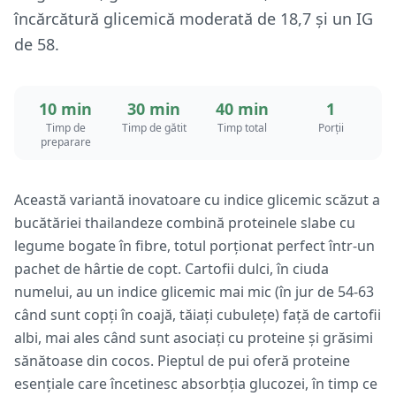
încărcătură glicemică moderată de 18,7 și un IG
de 58.
10 min
30 min
40 min
1
Timp de
Timp de gătit
Timp total
Porții
preparare
Această variantă inovatoare cu indice glicemic scăzut a
bucătăriei thailandeze combină proteinele slabe cu
legume bogate în fibre, totul porționat perfect într-un
pachet de hârtie de copt. Cartofii dulci, în ciuda
numelui, au un indice glicemic mai mic (în jur de 54-63
când sunt copți în coajă, tăiați cubulețe) față de cartofii
albi, mai ales când sunt asociați cu proteine și grăsimi
sănătoase din cocos. Pieptul de pui oferă proteine
esențiale care încetinesc absorbția glucozei, în timp ce