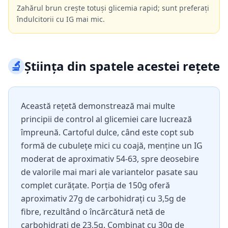
Zahărul brun crește totuși glicemia rapid; sunt preferați
îndulcitorii cu IG mai mic.
🔬
Știința din spatele acestei rețete
Această rețetă demonstrează mai multe
principii de control al glicemiei care lucrează
împreună. Cartoful dulce, când este copt sub
formă de cubulețe mici cu coajă, menține un IG
moderat de aproximativ 54-63, spre deosebire
de valorile mai mari ale variantelor pasate sau
complet curățate. Porția de 150g oferă
aproximativ 27g de carbohidrați cu 3,5g de
fibre, rezultând o încărcătură netă de
carbohidrați de 23,5g. Combinat cu 30g de