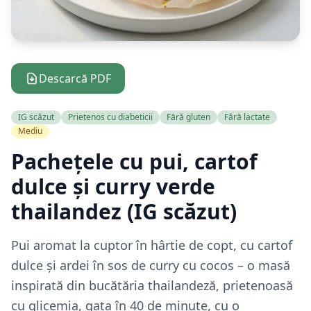
Descarcă PDF
IG scăzut
Prietenos cu diabeticii
Fără gluten
Fără lactate
Mediu
Pachețele cu pui, cartof
dulce și curry verde
thailandez (IG scăzut)
Pui aromat la cuptor în hârtie de copt, cu cartof
dulce și ardei în sos de curry cu cocos – o masă
inspirată din bucătăria thailandeză, prietenoasă
cu glicemia, gata în 40 de minute, cu o