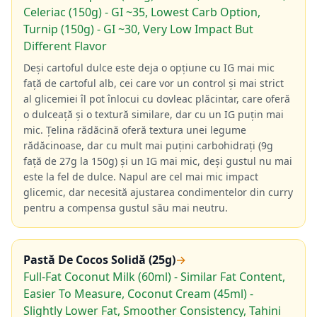
Celeriac (150g) - GI ~35, Lowest Carb Option,
Turnip (150g) - GI ~30, Very Low Impact But
Different Flavor
Deși cartoful dulce este deja o opțiune cu IG mai mic
față de cartoful alb, cei care vor un control și mai strict
al glicemiei îl pot înlocui cu dovleac plăcintar, care oferă
o dulceață și o textură similare, dar cu un IG puțin mai
mic. Țelina rădăcină oferă textura unei legume
rădăcinoase, dar cu mult mai puțini carbohidrați (9g
față de 27g la 150g) și un IG mai mic, deși gustul nu mai
este la fel de dulce. Napul are cel mai mic impact
glicemic, dar necesită ajustarea condimentelor din curry
pentru a compensa gustul său mai neutru.
Pastă De Cocos Solidă (25g)
→
Full-Fat Coconut Milk (60ml) - Similar Fat Content,
Easier To Measure, Coconut Cream (45ml) -
Slightly Lower Fat, Smoother Consistency, Tahini