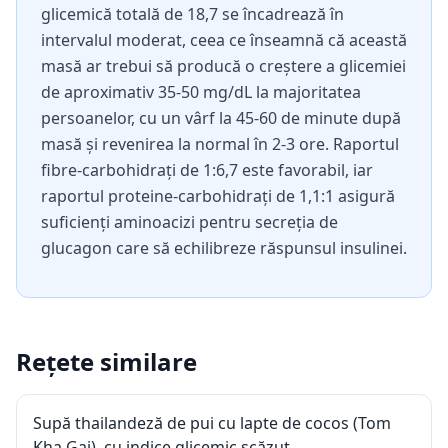
glicemică totală de 18,7 se încadrează în
intervalul moderat, ceea ce înseamnă că această
masă ar trebui să producă o creștere a glicemiei
de aproximativ 35-50 mg/dL la majoritatea
persoanelor, cu un vârf la 45-60 de minute după
masă și revenirea la normal în 2-3 ore. Raportul
fibre-carbohidrați de 1:6,7 este favorabil, iar
raportul proteine-carbohidrați de 1,1:1 asigură
suficienți aminoacizi pentru secreția de
glucagon care să echilibreze răspunsul insulinei.
Rețete similare
Supă thailandeză de pui cu lapte de cocos (Tom
Kha Gai), cu indice glicemic scăzut