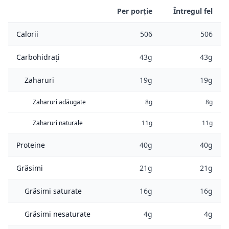
Per porție
Întregul fel
Calorii
506
506
Carbohidrați
43g
43g
Zaharuri
19g
19g
Zaharuri adăugate
8g
8g
Zaharuri naturale
11g
11g
Proteine
40g
40g
Grăsimi
21g
21g
Grăsimi saturate
16g
16g
Grăsimi nesaturate
4g
4g