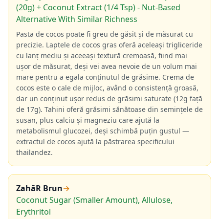
(20g) + Coconut Extract (1/4 Tsp) - Nut-Based
Alternative With Similar Richness
Pasta de cocos poate fi greu de găsit și de măsurat cu
precizie. Laptele de cocos gras oferă aceleași trigliceride
cu lanț mediu și aceeași textură cremoasă, fiind mai
ușor de măsurat, deși vei avea nevoie de un volum mai
mare pentru a egala conținutul de grăsime. Crema de
cocos este o cale de mijloc, având o consistență groasă,
dar un conținut ușor redus de grăsimi saturate (12g față
de 17g). Tahini oferă grăsimi sănătoase din semințele de
susan, plus calciu și magneziu care ajută la
metabolismul glucozei, deși schimbă puțin gustul —
extractul de cocos ajută la păstrarea specificului
thailandez.
ZahăR Brun
→
Coconut Sugar (Smaller Amount), Allulose,
Erythritol