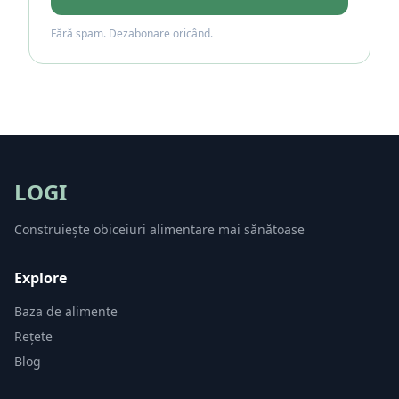
Fără spam. Dezabonare oricând.
LOGI
Construiește obiceiuri alimentare mai sănătoase
Explore
Baza de alimente
Rețete
Blog