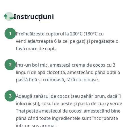
👨‍🍳
Instrucțiuni
1
Preîncălzește cuptorul la 200°C (180°C cu
ventilație/treapta 6 la cel pe gaz) și pregătește o
tavă mare de copt.
2
Într-un bol mic, amestecă crema de cocos cu 3
linguri de apă clocotită, amestecând până obții o
pastă fină și cremoasă, fără cocoloașe.
3
Adaugă zahărul de cocos (sau zahăr brun, dacă îl
înlocuiești), sosul de pește și pasta de curry verde
Thai peste amestecul de cocos, amestecând bine
până când toate ingredientele sunt încorporate
într-un sos aromat.