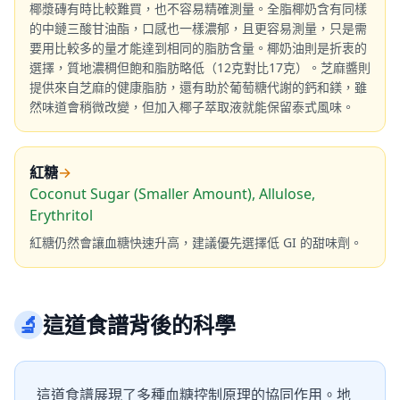
椰漿磚有時比較難買，也不容易精確測量。全脂椰奶含有同樣
的中鏈三酸甘油酯，口感也一樣濃郁，且更容易測量，只是需
要用比較多的量才能達到相同的脂肪含量。椰奶油則是折衷的
選擇，質地濃稠但飽和脂肪略低（12克對比17克）。芝麻醬則
提供來自芝麻的健康脂肪，還有助於葡萄糖代謝的鈣和鎂，雖
然味道會稍微改變，但加入椰子萃取液就能保留泰式風味。
紅糖
→
Coconut Sugar (Smaller Amount), Allulose,
Erythritol
紅糖仍然會讓血糖快速升高，建議優先選擇低 GI 的甜味劑。
🔬
這道食譜背後的科學
這道食譜展現了多種血糖控制原理的協同作用。地