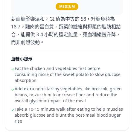
MEDIUM
對血糖影響溫和，GI 值為中等的 58，升糖負荷為
18.7。雞肉的蛋白質、蔬菜的纖維與椰漿的脂肪相結
合，能提供 3-4 小時的穩定能量，讓血糖緩慢升降，
而非劇烈波動。
血糖小提示
Eat the chicken and vegetables first before
✓
consuming more of the sweet potato to slow glucose
absorption
Add extra non-starchy vegetables like broccoli, green
✓
beans, or zucchini to increase fiber and reduce the
overall glycemic impact of the meal
Take a 10-15 minute walk after eating to help muscles
✓
absorb glucose and blunt the post-meal blood sugar
rise