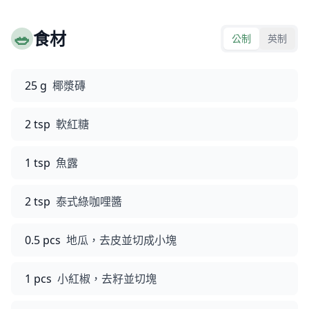
🥗
食材
公制
英制
25 g
椰漿磚
2 tsp
軟紅糖
1 tsp
魚露
2 tsp
泰式綠咖哩醬
0.5 pcs
地瓜，去皮並切成小塊
1 pcs
小紅椒，去籽並切塊