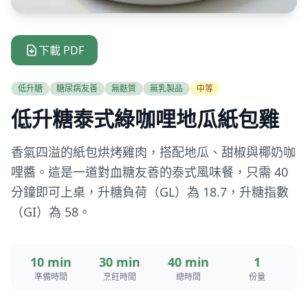
下載 PDF
低升糖
糖尿病友善
無麩質
無乳製品
中等
低升糖泰式綠咖哩地瓜紙包雞
香氣四溢的紙包烘烤雞肉，搭配地瓜、甜椒與椰奶咖
哩醬。這是一道對血糖友善的泰式風味餐，只需 40
分鐘即可上桌，升糖負荷（GL）為 18.7，升糖指數
（GI）為 58。
10 min
30 min
40 min
1
準備時間
烹飪時間
總時間
份量