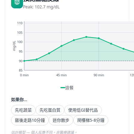
Peak: 102.7 mg/dL
110
105
100
mg/dL
95
90
85
0 min
45 min
90 min
13
這餐
如果你...
先吃蔬菜
先吃蛋白質
使用低GI替代品
飯後走路10分鐘
迷你散步
爬樓梯5-8分鐘
估計模型 — 個人反應不同。非醫療建議。