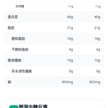
天然糖
11g
11g
蛋白質
40g
40g
脂肪
21g
21g
飽和脂肪
16g
16g
不飽和脂肪
4g
4g
膳食纖維
10g
10g
非水溶性纖維
0g
0g
鈉
803mg
803mg
預測血糖反應