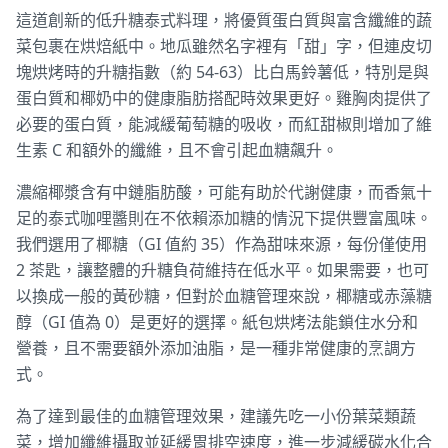
這道創新的低升糖泰式料理，將優質蛋白質與富含纖維的蔬
菜包裹在烘焙紙中。地瓜雖然名字裡有「甜」字，但連皮切
塊烘烤時的升糖指數（約 54-63）比白馬鈴薯低，特別是與
蛋白質和椰奶中的健康脂肪搭配時效果更好。雞胸肉提供了
必要的蛋白質，能減緩葡萄糖的吸收，而紅甜椒則增加了維
生素 C 和額外的纖維，且不會引起血糖飆升。
濃縮椰漿含有中鏈脂肪酸，可能有助於代謝健康，而香氣十
足的泰式咖哩醬則在不依賴添加糖的情況下提供豐富風味。
我們選用了椰糖（GI 值約 35）作為甜味來源，每份僅使用
2 茶匙，讓整體的升糖負荷維持在低水平。如果需要，也可
以換成一般的黃砂糖，但對於血糖管理來說，椰糖或赤藻糖
醇（GI 值為 0）是更好的選擇。紙包烘烤法能鎖住水分和
營養，且不需要額外添加油脂，是一種非常健康的烹調方
式。
為了達到最佳的血糖管理效果，建議先吃一小份葉菜類蔬
菜，增加纖維攝取並延緩胃排空速度，進一步減緩碳水化合