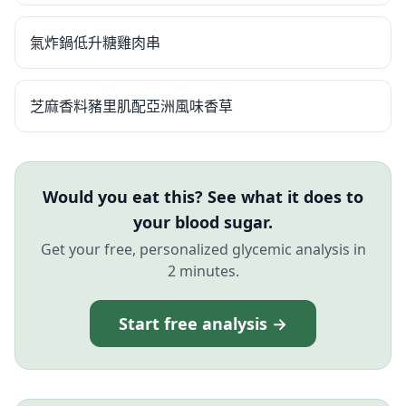
氣炸鍋低升糖雞肉串
芝麻香料豬里肌配亞洲風味香草
Would you eat this? See what it does to
your blood sugar.
Get your free, personalized glycemic analysis in
2 minutes.
Start free analysis →