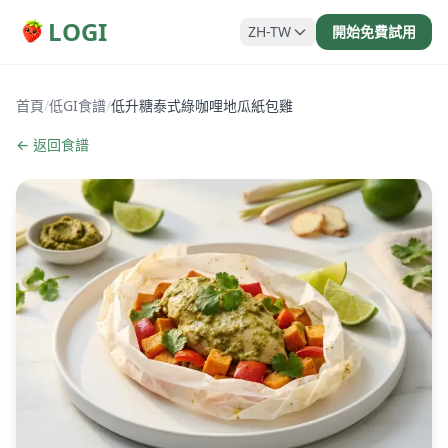
LOGI
ZH-TW
開始免費試用
首頁
/
低GI食譜
/
低升糖泰式綠咖哩地瓜紙包雞
← 返回食譜