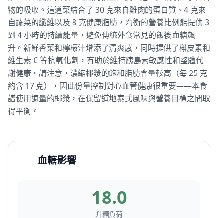
物的吸收。這道菜結合了 30 克來自雞肉的蛋白質、4 克來
自蔬菜的纖維以及 8 克健康脂肪，均衡的營養比例能提供 3
到 4 小時的持續能量，避免傳統外食常見的飯後血糖飆
升。新鮮香菜和檸檬汁增添了清爽感，同時提供了槲皮素和
維生素 C 等抗氧化劑，有助於維持胰島素敏感性和整體代
謝健康。請注意，濃縮椰漿的飽和脂肪含量較高（每 25 克
約含 17 克），因此份量控制對心血管健康很重要——本食
譜使用適量的椰漿，在保留道地泰式風味與營養目標之間取
得平衡。
血糖影響
18.0
升糖負荷