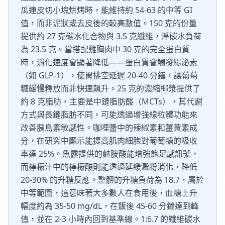
瓜連皮切小塊烘烤時，能維持約 54-63 的中等 GI
值，而非泥狀或去皮後的較高數值。150 克的份量
提供約 27 克碳水化合物與 3.5 克纖維，淨碳水負荷
為 23.5 克。當搭配雞胸肉中 30 克的完全蛋白質
時，消化速度會顯著降低——蛋白質會觸發腸泌素
（如 GLP-1），使胃排空延遲 20-40 分鐘，讓葡萄
糖緩慢釋放而非快速飆升。25 克的濃縮椰漿提供了
約 8 克脂肪，主要是中鏈脂肪酸（MCTs），其代謝
方式與長鏈脂肪不同，可能透過增強線粒體功能來
改善胰島素敏感性。咖哩醬中的辣椒素和薑黃素成
分，在研究中顯示能提高肌肉細胞對葡萄糖的吸收
率達 25%。魚露提供的麩胺酸能增強飽足感訊號，
而檸檬汁中的檸檬酸則能透過延緩澱粉消化，降低
20-30% 的升糖反應。整體的升糖負荷為 18.7，屬於
中等範圍，這意味著大多數人在食用後，血糖上升
幅度約為 35-50 mg/dL，在飯後 45-60 分鐘達到峰
值，並在 2-3 小時內回到基準線。1:6.7 的纖維碳水