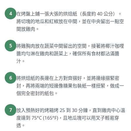
4
在烤盤上鋪一張大張的烘焙紙（長度約 40 公分）。
將切塊的地瓜和紅椒放在中間，並在中央留出一點空
間放雞肉。
5
將雞胸肉放在蔬菜中間留出的空間，接著將椰汁咖哩
醬均勻淋在雞肉和蔬菜上，確保所有食材都沾滿醬
汁。
6
將烘焙紙的長邊在上方對齊摺好，並將邊緣摺緊密
封，再將兩端的短邊像糖果包裝紙一樣扭緊，做成一
個完全密封的紙包。
7
放入預熱好的烤箱烤 25 到 30 分鐘，直到雞肉中心溫
度達到 75°C (165°F)，且地瓜塊可以用叉子輕易穿
透。