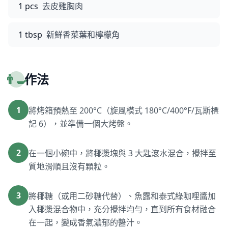
1 pcs
去皮雞胸肉
1 tbsp
新鮮香菜葉和檸檬角
👨‍🍳
作法
1
將烤箱預熱至 200°C（旋風模式 180°C/400°F/瓦斯標
記 6），並準備一個大烤盤。
2
在一個小碗中，將椰漿塊與 3 大匙滾水混合，攪拌至
質地滑順且沒有顆粒。
3
將椰糖（或用二砂糖代替）、魚露和泰式綠咖哩醬加
入椰漿混合物中，充分攪拌均勻，直到所有食材融合
在一起，變成香氣濃郁的醬汁。