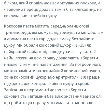
білком, який сповільнює всмоктування глюкози, а
червоний перець додає вітамін С та клітковину, не
викликаючи стрибків цукру.
Кокосова паста містить середньоланцюгові
тригліцериди, які можуть підтримувати метаболізм,
а ароматна паста карі додає смаку без зайвого
цукру. Ми обрали кокосовий цукор (ГІ ~35) як
найкращий варіант підсолоджувача — усього 2
чайні ложки на всю страву дозволяють зберегти
низьке глікемічне навантаження. За потреби його
можна замінити на звичайний коричневий цукор,
хоча кокосовий цукор або еритритол (ГІ 0) краще
підходять для контролю рівня цукру в крові.
Запікання в пергаменті дозволяє зберегти
соковитість і вітаміни без використання зайвої олії,
що робить цю страву максимально здоровою.