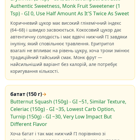
Authentic Sweetness, Monk Fruit Sweetener (1
Tsp) - GI 0, Use Half Amount As It'S Twice As Sweet
Коричневий цукор має високий глікемічний індекс
(64–68) і швидко засвоюється. Кокосовий цукор дає
автентичну солодкість і має вдвічі нижчий ГІ завдяки
інуліну, який сповільнює травлення. Еритритол
взагалі не впливає на рівень цукру, хоча трохи змінює
традиційний тайський смак. Монк фрут —
найсильніший варіант без калорій, але потребує
коригування кількості.
батат (150 г)
→
Butternut Squash (150g) - GI ~51, Similar Texture,
Celeriac (150g) - GI ~35, Lowest Carb Option,
Turnip (150g) - GI ~30, Very Low Impact But
Different Flavor
Хоча батат і так має нижчий ГІ порівняно зі