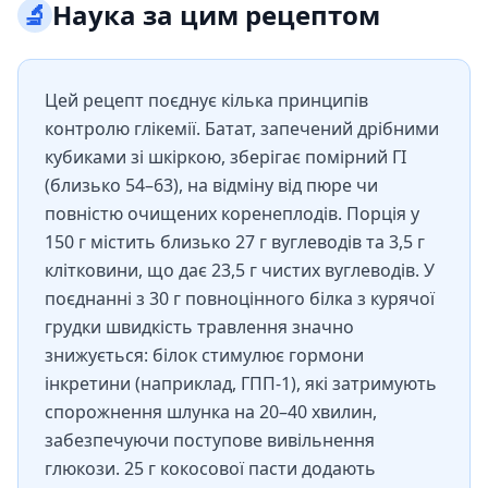
🔬
Наука за цим рецептом
Цей рецепт поєднує кілька принципів
контролю глікемії. Батат, запечений дрібними
кубиками зі шкіркою, зберігає помірний ГІ
(близько 54–63), на відміну від пюре чи
повністю очищених коренеплодів. Порція у
150 г містить близько 27 г вуглеводів та 3,5 г
клітковини, що дає 23,5 г чистих вуглеводів. У
поєднанні з 30 г повноцінного білка з курячої
грудки швидкість травлення значно
знижується: білок стимулює гормони
інкретини (наприклад, ГПП-1), які затримують
спорожнення шлунка на 20–40 хвилин,
забезпечуючи поступове вивільнення
глюкози. 25 г кокосової пасти додають