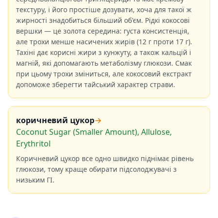
текстуру, і його простіше дозувати, хоча для такої ж
жирності знадобиться більший об'єм. Рідкі кокосові
вершки — це золота середина: густа консистенція,
але трохи менше насичених жирів (12 г проти 17 г).
Тахіні дає корисні жири з кунжуту, а також кальцій і
магній, які допомагають метаболізму глюкози. Смак
при цьому трохи зміниться, але кокосовий екстракт
допоможе зберегти тайський характер страви.
коричневий цукор
→
Coconut Sugar (Smaller Amount), Allulose,
Erythritol
Коричневий цукор все одно швидко піднімає рівень
глюкози, тому краще обирати підсолоджувачі з
низьким ГІ.