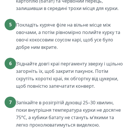
картоплю (батат) та червоний перець,
залишивши в середині трохи місця для курки.
5
Покладіть куряче філе на вільне місце між
овочами, а потім рівномірно полийте курку та
овочі кокосовим соусом карі, щоб усе було
добре ним вкрите.
6
З’єднайте довгі краї пергаменту зверху і щільно
загорніть їх, щоб закрити пакунок. Потім
скрутіть короткі краї, як обгортку від цукерки,
щоб повністю запечатати конверт.
7
Запікайте в розігрітій духовці 25–30 хвилин,
поки внутрішня температура курки не досягне
75°C, а кубики батату не стануть м’якими та
легко проколюватимуться виделкою.