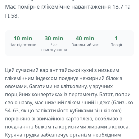
Має помірне глікемічне навантаження 18,7 та
ГІ 58.
10 min
30 min
40 min
1
Час підготовки
Час
Загальний час
Порції
приготування
Цей сучасний варіант тайської кухні з низьким
глікемічним індексом поєднує нежирний білок з
овочами, багатими на клітковину, у зручних
порційних конвертиках із пергаменту. Батат, попри
свою назву, має нижчий глікемічний індекс (близько
54–63, якщо запікати його кубиками зі шкіркою)
порівняно зі звичайною картоплею, особливо в
поєднанні з білком та корисними жирами з кокоса.
Куряча грудка забезпечує організм необхідним