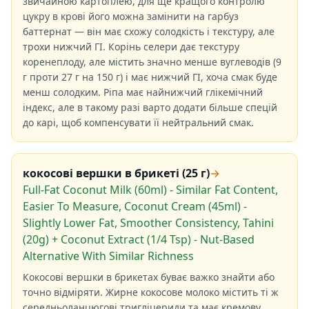
звичайною картоплею, для ще кращого контролю
цукру в крові його можна замінити на гарбуз
баттернат — він має схожу солодкість і текстуру, але
трохи нижчий ГІ. Корінь селери дає текстуру
коренеплоду, але містить значно менше вуглеводів (9
г проти 27 г на 150 г) і має нижчий ГІ, хоча смак буде
менш солодким. Ріпа має найнижчий глікемічний
індекс, але в такому разі варто додати більше спецій
до карі, щоб компенсувати її нейтральний смак.
кокосові вершки в брикеті (25 г)
→
Full-Fat Coconut Milk (60ml) - Similar Fat Content,
Easier To Measure, Coconut Cream (45ml) -
Slightly Lower Fat, Smoother Consistency, Tahini
(20g) + Coconut Extract (1/4 Tsp) - Nut-Based
Alternative With Similar Richness
Кокосові вершки в брикетах буває важко знайти або
точно відміряти. Жирне кокосове молоко містить ті ж
середньоланцюгові тригліцериди та має кремову