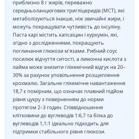
приблизно 8 г жирів, переважно
середньоланцюгових тригліцеридів (МСТ), які
метаболізуються інакше, ніж звичайні жири, і
можуть покращувати чутливість до інсуліну.
Паста карі містить капсаїцин і куркумін, які,
згідно з дослідженнями, покращують
поглинання глюкози м'язами. Рибний соус
посилює відчуття ситості, а лимонна кислота з
лайма може знизити глікемічний відгук на 20–
30% за рахунок уповільнення розщеплення
крохмалю. Загальне глікемічне навантаження
18,7 є помірним, що означає плавний підйом
рівня цукру з поверненням до норми
протягом 2–3 годин. Співвідношення
клітковини до вуглеводів 1:6,7 та білка до
вуглеводів 1,1:1 ідеально підходить для
підтримки стабільного рівня глюкози.