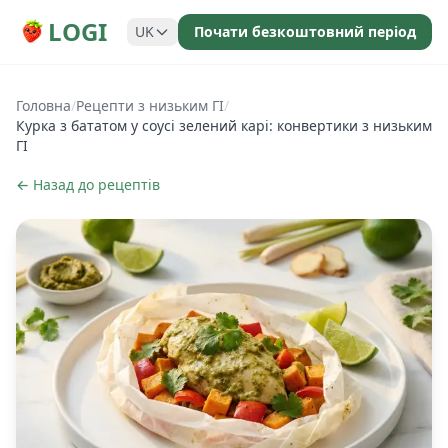
LOGI
UK
Почати безкоштовний період
Головна
/
Рецепти з низьким ГІ
/
Курка з бататом у соусі зелений карі: конвертики з низьким
ГІ
← Назад до рецептів