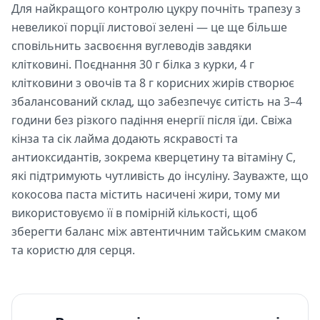
Для найкращого контролю цукру почніть трапезу з
невеликої порції листової зелені — це ще більше
сповільнить засвоєння вуглеводів завдяки
клітковині. Поєднання 30 г білка з курки, 4 г
клітковини з овочів та 8 г корисних жирів створює
збалансований склад, що забезпечує ситість на 3–4
години без різкого падіння енергії після їди. Свіжа
кінза та сік лайма додають яскравості та
антиоксидантів, зокрема кверцетину та вітаміну С,
які підтримують чутливість до інсуліну. Зауважте, що
кокосова паста містить насичені жири, тому ми
використовуємо її в помірній кількості, щоб
зберегти баланс між автентичним тайським смаком
та користю для серця.