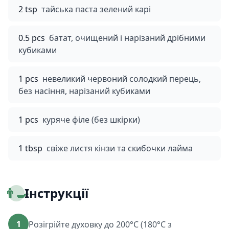
2 tsp
тайська паста зелений карі
0.5 pcs
батат, очищений і нарізаний дрібними
кубиками
1 pcs
невеликий червоний солодкий перець,
без насіння, нарізаний кубиками
1 pcs
куряче філе (без шкірки)
1 tbsp
свіже листя кінзи та скибочки лайма
👨‍🍳
Інструкції
1
Розігрійте духовку до 200°C (180°C з