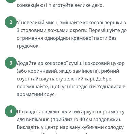
конвекцією) і підготуйте велике деко.
2
У невеликій мисці змішайте кокосові вершки з
3 столовими ложками окропу. Перемішуйте до
отримання однорідної кремової пасти без
грудочок.
3
Додайте до кокосової суміші кокосовий цукор
(або коричневий, якщо замінюєте), рибний
соус і тайську пасту зелений карі. Добре
перемішайте, щоб усі інгредієнти з’єдналися в
ароматний соус.
4
Покладіть на деко великий аркуш пергаменту
для випікання (приблизно 40 см завдовжки).
Викладіть у центр нарізану кубиками солодку