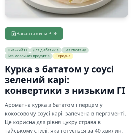
Завантажити PDF
Низький ГІ
Для діабетиків
Без глютену
Без молочних продуктів
Середнє
Курка з бататом у соусі
зелений карі:
конвертики з низьким ГІ
Ароматна курка з бататом і перцем у
кокосовому соусі карі, запечена в пергаменті.
Це корисна для рівня цукру страва в
тайському стилі, яка готується за 40 хвилин.