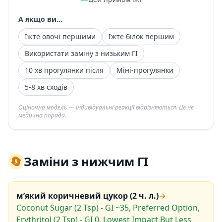
А якщо ви...
Їжте овочі першими
Їжте білок першим
Використати заміну з низьким ГІ
10 хв прогулянки після
Міні-прогулянки
5-8 хв сходів
Оціночна модель — індивідуальні реакції відрізняються. Це не
медична порада.
🔄
Заміни з нижчим ГІ
м’який коричневий цукор (2 ч. л.)
→
Coconut Sugar (2 Tsp) - GI ~35, Preferred Option,
Erythritol (2 Tsp) - GI 0, Lowest Impact But Less