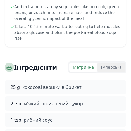
Add extra non-starchy vegetables like broccoli, green
✓
beans, or zucchini to increase fiber and reduce the
overall glycemic impact of the meal
Take a 10-15 minute walk after eating to help muscles
✓
absorb glucose and blunt the post-meal blood sugar
rise
🥗
Інгредієнти
Метрична
Імперська
25 g
кокосові вершки в брикеті
2 tsp
м'який коричневий цукор
1 tsp
рибний соус