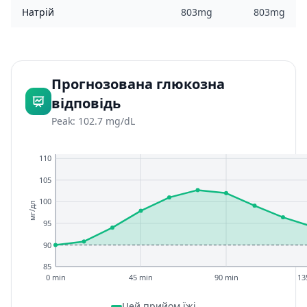
Натрій
803mg
803mg
Прогнозована глюкозна
відповідь
Peak: 102.7 mg/dL
110
105
100
мг/дл
95
90
85
0 min
45 min
90 min
13
Цей прийом їжі