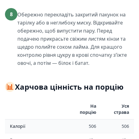
8
Обережно перекладіть закритий пакунок на
тарілку або в неглибоку миску. Відкривайте
обережно, щоб випустити пару. Перед
подачею прикрасьте свіжим листям кінзи та
щедро полийте соком лайма. Для кращого
контролю рівня цукру в крові спочатку з’їжте
овочі, а потім — білок і батат.
📊
Харчова цінність на порцію
На
Уся
порцію
страва
Калорії
506
506