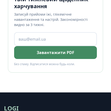
харчування
Записуй прийоми їжі, глікемічне
навантаження та настрій. Закономірності
видно за 3 тижні.
Завантажити PDF
Без спаму. Відписатися можна будь-коли.
LOGI