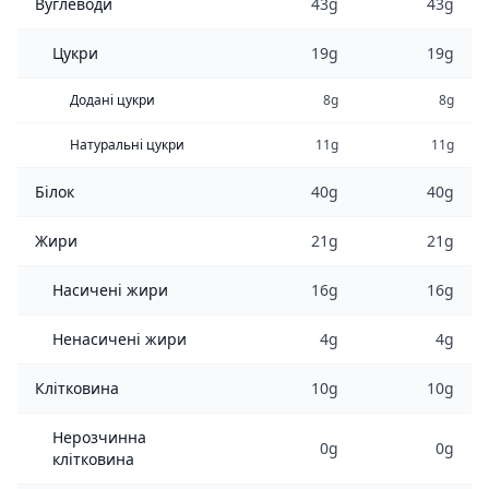
Вуглеводи
43g
43g
Цукри
19g
19g
Додані цукри
8g
8g
Натуральні цукри
11g
11g
Білок
40g
40g
Жири
21g
21g
Насичені жири
16g
16g
Ненасичені жири
4g
4g
Клітковина
10g
10g
Нерозчинна
0g
0g
клітковина