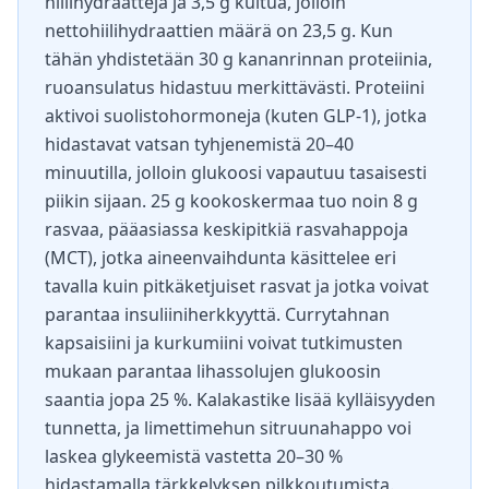
hiilihydraatteja ja 3,5 g kuitua, jolloin
nettohiilihydraattien määrä on 23,5 g. Kun
tähän yhdistetään 30 g kananrinnan proteiinia,
ruoansulatus hidastuu merkittävästi. Proteiini
aktivoi suolistohormoneja (kuten GLP-1), jotka
hidastavat vatsan tyhjenemistä 20–40
minuutilla, jolloin glukoosi vapautuu tasaisesti
piikin sijaan. 25 g kookoskermaa tuo noin 8 g
rasvaa, pääasiassa keskipitkiä rasvahappoja
(MCT), jotka aineenvaihdunta käsittelee eri
tavalla kuin pitkäketjuiset rasvat ja jotka voivat
parantaa insuliiniherkkyyttä. Currytahnan
kapsaisiini ja kurkumiini voivat tutkimusten
mukaan parantaa lihassolujen glukoosin
saantia jopa 25 %. Kalakastike lisää kylläisyyden
tunnetta, ja limettimehun sitruunahappo voi
laskea glykeemistä vastetta 20–30 %
hidastamalla tärkkelyksen pilkkoutumista.