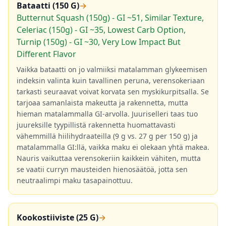
Bataatti (150 G)
→
Butternut Squash (150g) - GI ~51, Similar Texture,
Celeriac (150g) - GI ~35, Lowest Carb Option,
Turnip (150g) - GI ~30, Very Low Impact But
Different Flavor
Vaikka bataatti on jo valmiiksi matalamman glykeemisen
indeksin valinta kuin tavallinen peruna, verensokeriaan
tarkasti seuraavat voivat korvata sen myskikurpitsalla. Se
tarjoaa samanlaista makeutta ja rakennetta, mutta
hieman matalammalla GI-arvolla. Juuriselleri taas tuo
juureksille tyypillistä rakennetta huomattavasti
vähemmillä hiilihydraateilla (9 g vs. 27 g per 150 g) ja
matalammalla GI:llä, vaikka maku ei olekaan yhtä makea.
Nauris vaikuttaa verensokeriin kaikkein vähiten, mutta
se vaatii curryn mausteiden hienosäätöä, jotta sen
neutraalimpi maku tasapainottuu.
Kookostiiviste (25 G)
→