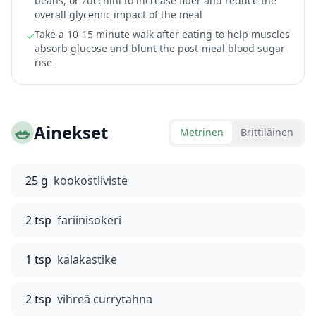
beans, or zucchini to increase fiber and reduce the
overall glycemic impact of the meal
Take a 10-15 minute walk after eating to help muscles
✓
absorb glucose and blunt the post-meal blood sugar
rise
🥗
Ainekset
Metrinen
Brittiläinen
25 g
kookostiiviste
2 tsp
fariinisokeri
1 tsp
kalakastike
2 tsp
vihreä currytahna