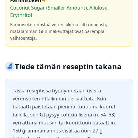
Fariinisokeri
→
Coconut Sugar (Smaller Amount), Allulose,
Erythritol
Fariinisokeri nostaa verensokeria silti nopeasti;
matalamman GI:n makeuttajat ovat parempia
vaihtoehtoja.
🔬
Tiede tämän reseptin takana
Tässä reseptissä hyödynnetään useita
verensokerin hallinnan periaatteita. Kun
bataatti paistetaan pieninä kuutioina kuoret
tallella, sen GI pysyy kohtuullisena (n. 54–63)
verrattuna muusiin tai kuorittuun bataattiin.
150 gramman annos sisältää noin 27 g