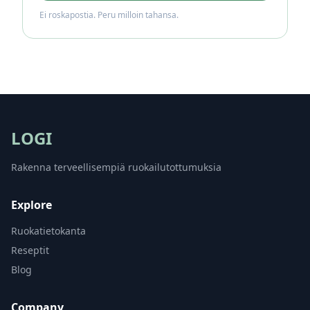
Ei roskapostia. Peru milloin tahansa.
LOGI
Rakenna terveellisempiä ruokailutottumuksia
Explore
Ruokatietokanta
Reseptit
Blog
Company