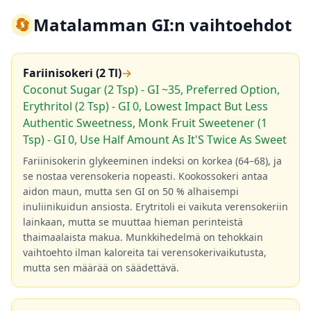
🔄
Matalamman GI:n vaihtoehdot
Fariinisokeri (2 Tl)
→
Coconut Sugar (2 Tsp) - GI ~35, Preferred Option,
Erythritol (2 Tsp) - GI 0, Lowest Impact But Less
Authentic Sweetness, Monk Fruit Sweetener (1
Tsp) - GI 0, Use Half Amount As It'S Twice As Sweet
Fariinisokerin glykeeminen indeksi on korkea (64–68), ja
se nostaa verensokeria nopeasti. Kookossokeri antaa
aidon maun, mutta sen GI on 50 % alhaisempi
inuliinikuidun ansiosta. Erytritoli ei vaikuta verensokeriin
lainkaan, mutta se muuttaa hieman perinteistä
thaimaalaista makua. Munkkihedelmä on tehokkain
vaihtoehto ilman kaloreita tai verensokerivaikutusta,
mutta sen määrää on säädettävä.