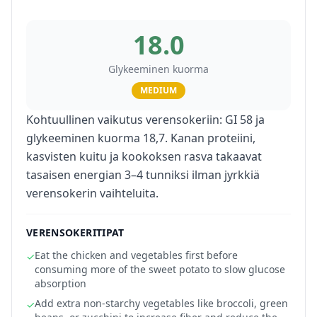
18.0
Glykeeminen kuorma
MEDIUM
Kohtuullinen vaikutus verensokeriin: GI 58 ja
glykeeminen kuorma 18,7. Kanan proteiini,
kasvisten kuitu ja kookoksen rasva takaavat
tasaisen energian 3–4 tunniksi ilman jyrkkiä
verensokerin vaihteluita.
VERENSOKERITIPAT
Eat the chicken and vegetables first before
✓
consuming more of the sweet potato to slow glucose
absorption
Add extra non-starchy vegetables like broccoli, green
✓