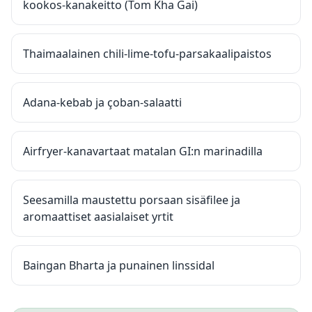
kookos-kanakeitto (Tom Kha Gai)
Thaimaalainen chili-lime-tofu-parsakaalipaistos
Adana-kebab ja çoban-salaatti
Airfryer-kanavartaat matalan GI:n marinadilla
Seesamilla maustettu porsaan sisäfilee ja
aromaattiset aasialaiset yrtit
Baingan Bharta ja punainen linssidal