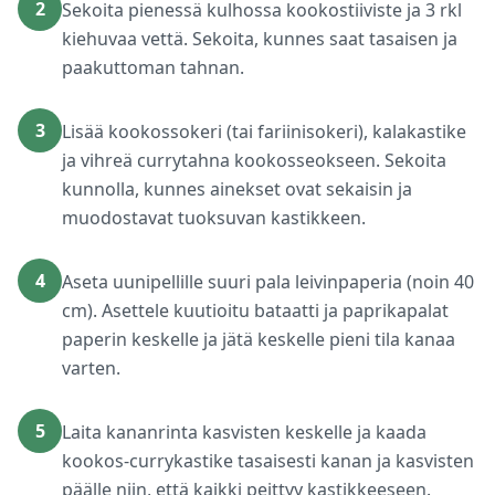
2
Sekoita pienessä kulhossa kookostiiviste ja 3 rkl
kiehuvaa vettä. Sekoita, kunnes saat tasaisen ja
paakuttoman tahnan.
3
Lisää kookossokeri (tai fariinisokeri), kalakastike
ja vihreä currytahna kookosseokseen. Sekoita
kunnolla, kunnes ainekset ovat sekaisin ja
muodostavat tuoksuvan kastikkeen.
4
Aseta uunipellille suuri pala leivinpaperia (noin 40
cm). Asettele kuutioitu bataatti ja paprikapalat
paperin keskelle ja jätä keskelle pieni tila kanaa
varten.
5
Laita kananrinta kasvisten keskelle ja kaada
kookos-currykastike tasaisesti kanan ja kasvisten
päälle niin, että kaikki peittyy kastikkeeseen.