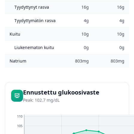
Tyydyttynyt rasva
16g
16g
Tyydyttymätön rasva
4g
4g
Kuitu
10g
10g
Liukenematon kuitu
0g
0g
Natrium
803mg
803mg
Ennustettu glukoosivaste
Peak: 102.7 mg/dL
110
105