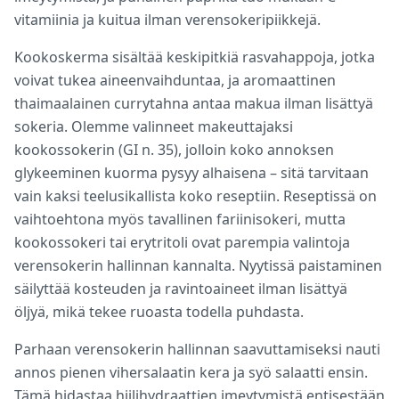
vitamiinia ja kuitua ilman verensokeripiikkejä.
Kookoskerma sisältää keskipitkiä rasvahappoja, jotka
voivat tukea aineenvaihduntaa, ja aromaattinen
thaimaalainen currytahna antaa makua ilman lisättyä
sokeria. Olemme valinneet makeuttajaksi
kookossokerin (GI n. 35), jolloin koko annoksen
glykeeminen kuorma pysyy alhaisena – sitä tarvitaan
vain kaksi teelusikallista koko reseptiin. Reseptissä on
vaihtoehtona myös tavallinen fariinisokeri, mutta
kookossokeri tai erytritoli ovat parempia valintoja
verensokerin hallinnan kannalta. Nyytissä paistaminen
säilyttää kosteuden ja ravintoaineet ilman lisättyä
öljyä, mikä tekee ruoasta todella puhdasta.
Parhaan verensokerin hallinnan saavuttamiseksi nauti
annos pienen vihersalaatin kera ja syö salaatti ensin.
Tämä hidastaa hiilihydraattien imeytymistä entisestään