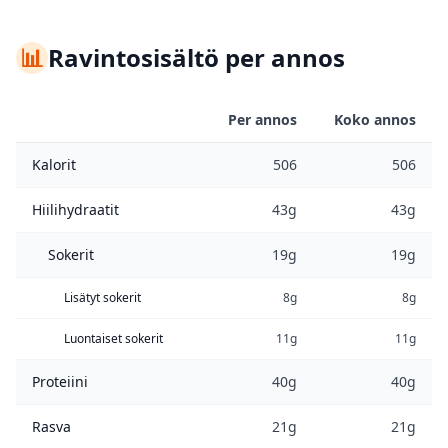
📊
Ravintosisältö per annos
Per annos
Koko annos
Kalorit
506
506
Hiilihydraatit
43g
43g
Sokerit
19g
19g
Lisätyt sokerit
8g
8g
Luontaiset sokerit
11g
11g
Proteiini
40g
40g
Rasva
21g
21g