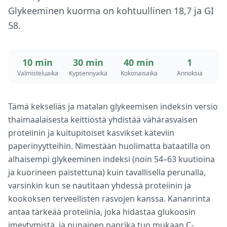
Glykeeminen kuorma on kohtuullinen 18,7 ja GI
58.
10 min
30 min
40 min
1
Valmisteluaika
Kypsennyaika
Kokonaisaika
Annoksia
Tämä kekseliäs ja matalan glykeemisen indeksin versio
thaimaalaisesta keittiöstä yhdistää vähärasvaisen
proteiinin ja kuitupitoiset kasvikset käteviin
paperinyytteihin. Nimestään huolimatta bataatilla on
alhaisempi glykeeminen indeksi (noin 54–63 kuutioina
ja kuorineen paistettuna) kuin tavallisella perunalla,
varsinkin kun se nautitaan yhdessä proteiinin ja
kookoksen terveellisten rasvojen kanssa. Kananrinta
antaa tärkeää proteiinia, joka hidastaa glukoosin
imeytymistä, ja punainen paprika tuo mukaan C-