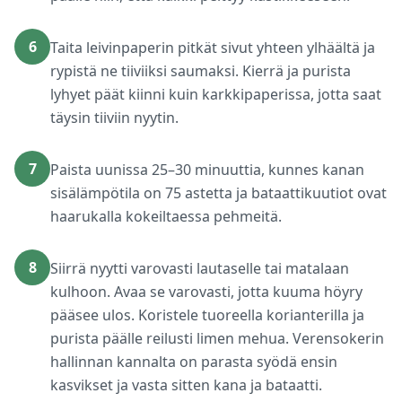
6
Taita leivinpaperin pitkät sivut yhteen ylhäältä ja
rypistä ne tiiviiksi saumaksi. Kierrä ja purista
lyhyet päät kiinni kuin karkkipaperissa, jotta saat
täysin tiiviin nyytin.
7
Paista uunissa 25–30 minuuttia, kunnes kanan
sisälämpötila on 75 astetta ja bataattikuutiot ovat
haarukalla kokeiltaessa pehmeitä.
8
Siirrä nyytti varovasti lautaselle tai matalaan
kulhoon. Avaa se varovasti, jotta kuuma höyry
pääsee ulos. Koristele tuoreella korianterilla ja
purista päälle reilusti limen mehua. Verensokerin
hallinnan kannalta on parasta syödä ensin
kasvikset ja vasta sitten kana ja bataatti.