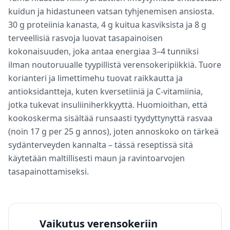
kuidun ja hidastuneen vatsan tyhjenemisen ansiosta.
30 g proteiinia kanasta, 4 g kuitua kasviksista ja 8 g
terveellisiä rasvoja luovat tasapainoisen
kokonaisuuden, joka antaa energiaa 3–4 tunniksi
ilman noutoruualle tyypillistä verensokeripiikkiä. Tuore
korianteri ja limettimehu tuovat raikkautta ja
antioksidantteja, kuten kversetiiniä ja C-vitamiinia,
jotka tukevat insuliiniherkkyyttä. Huomioithan, että
kookoskerma sisältää runsaasti tyydyttynyttä rasvaa
(noin 17 g per 25 g annos), joten annoskoko on tärkeä
sydänterveyden kannalta – tässä reseptissä sitä
käytetään maltillisesti maun ja ravintoarvojen
tasapainottamiseksi.
Vaikutus verensokeriin