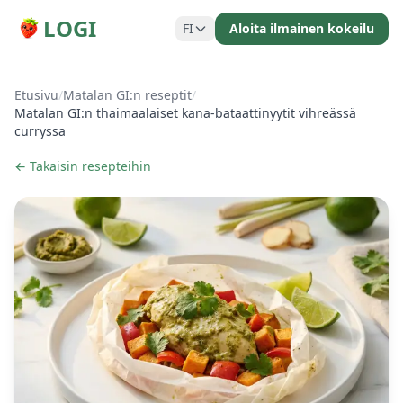
LOGI
FI
Aloita ilmainen kokeilu
Etusivu
/
Matalan GI:n reseptit
/
Matalan GI:n thaimaalaiset kana-bataattinyytit vihreässä
curryssa
← Takaisin resepteihin