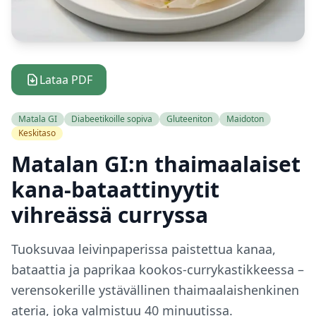
Lataa PDF
Matala GI
Diabeetikoille sopiva
Gluteeniton
Maidoton
Keskitaso
Matalan GI:n thaimaalaiset
kana-bataattinyytit
vihreässä curryssa
Tuoksuvaa leivinpaperissa paistettua kanaa,
bataattia ja paprikaa kookos-currykastikkeessa –
verensokerille ystävällinen thaimaalaishenkinen
ateria, joka valmistuu 40 minuutissa.