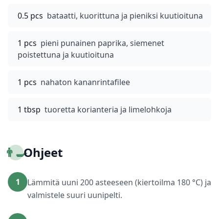
0.5 pcs
bataatti, kuorittuna ja pieniksi kuutioituna
1 pcs
pieni punainen paprika, siemenet
poistettuna ja kuutioituna
1 pcs
nahaton kananrintafilee
1 tbsp
tuoretta korianteria ja limelohkoja
👨‍🍳
Ohjeet
1
Lämmitä uuni 200 asteeseen (kiertoilma 180 °C) ja
valmistele suuri uunipelti.