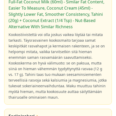
Full-Fat Coconut Milk (60ml) - Similar Fat Content,
Easier To Measure, Coconut Cream (45ml) -
Slightly Lower Fat, Smoother Consistency, Tahini
(20g) + Coconut Extract (1/4 Tsp) - Nut-Based
Alternative With Similar Richness
Kookostiivistettä voi olla joskus vaikea löytää tai mitata
tarkasti. Täysrasvainen kookosmaito tarjoaa samat
keskipitkät rasvahapot ja kermaisen rakenteen, ja se on
helpompi mitata, vaikka tarvitsetkin sitä hieman
enemmän saman rasvamäärän saavuttamiseksi.
Kookoskerma on hyvä välimuoto: se on paksua, mutta
siinä on hieman vähemmän tyydyttynyttä rasvaa (12 g
vs. 17 g). Tahini taas tuo mukaan seesaminsiementen
terveellisiä rasvoja sekä kalsiumia ja magnesiumia, jotka
tukevat sokeriaineenvaihduntaa. Maku muuttuu tahinin
myötä hieman, mutta kookosuute auttaa säilyttämään
thairuoalle ominaisen maun.