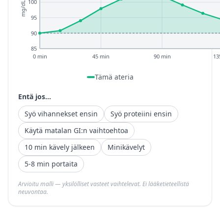
100
mg/dL
95
90
85
0 min
45 min
90 min
13
Tämä ateria
Entä jos...
Syö vihannekset ensin
Syö proteiini ensin
Käytä matalan GI:n vaihtoehtoa
10 min kävely jälkeen
Minikävelyt
5-8 min portaita
Arvioitu malli — yksilölliset vasteet vaihtelevat. Ei lääketieteellistä
neuvontaa.