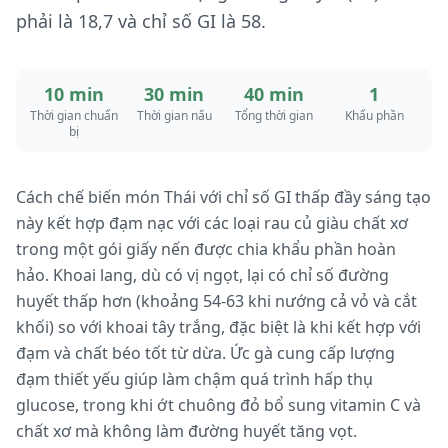
phải là 18,7 và chỉ số GI là 58.
10 min
30 min
40 min
1
Thời gian chuẩn
Thời gian nấu
Tổng thời gian
Khẩu phần
bị
Cách chế biến món Thái với chỉ số GI thấp đầy sáng tạo
này kết hợp đạm nạc với các loại rau củ giàu chất xơ
trong một gói giấy nến được chia khẩu phần hoàn
hảo. Khoai lang, dù có vị ngọt, lại có chỉ số đường
huyết thấp hơn (khoảng 54-63 khi nướng cả vỏ và cắt
khối) so với khoai tây trắng, đặc biệt là khi kết hợp với
đạm và chất béo tốt từ dừa. Ức gà cung cấp lượng
đạm thiết yếu giúp làm chậm quá trình hấp thụ
glucose, trong khi ớt chuông đỏ bổ sung vitamin C và
chất xơ mà không làm đường huyết tăng vọt.