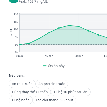
Peak: 102.7 mg/dL
110
105
100
mg/dL
95
90
85
0 min
45 min
90 min
13
Bữa ăn này
Nếu bạn...
Ăn rau trước
Ăn protein trước
Dùng thay thế GI thấp
Đi bộ 10 phút sau ăn
Đi bộ ngắn
Leo cầu thang 5-8 phút