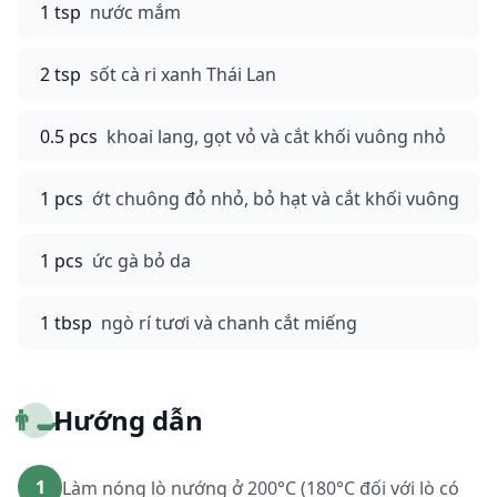
1 tsp
nước mắm
2 tsp
sốt cà ri xanh Thái Lan
0.5 pcs
khoai lang, gọt vỏ và cắt khối vuông nhỏ
1 pcs
ớt chuông đỏ nhỏ, bỏ hạt và cắt khối vuông
1 pcs
ức gà bỏ da
1 tbsp
ngò rí tươi và chanh cắt miếng
👨‍🍳
Hướng dẫn
1
Làm nóng lò nướng ở 200°C (180°C đối với lò có