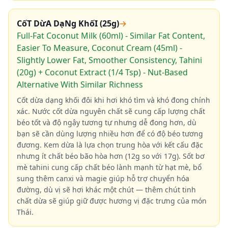
CốT DừA DạNg KhốI (25g)
→
Full-Fat Coconut Milk (60ml) - Similar Fat Content,
Easier To Measure, Coconut Cream (45ml) -
Slightly Lower Fat, Smoother Consistency, Tahini
(20g) + Coconut Extract (1/4 Tsp) - Nut-Based
Alternative With Similar Richness
Cốt dừa dạng khối đôi khi hơi khó tìm và khó đong chính
xác. Nước cốt dừa nguyên chất sẽ cung cấp lượng chất
béo tốt và độ ngậy tương tự nhưng dễ đong hơn, dù
bạn sẽ cần dùng lượng nhiều hơn để có độ béo tương
đương. Kem dừa là lựa chọn trung hòa với kết cấu đặc
nhưng ít chất béo bão hòa hơn (12g so với 17g). Sốt bơ
mè tahini cung cấp chất béo lành mạnh từ hạt mè, bổ
sung thêm canxi và magie giúp hỗ trợ chuyển hóa
đường, dù vị sẽ hơi khác một chút — thêm chút tinh
chất dừa sẽ giúp giữ được hương vị đặc trưng của món
Thái.