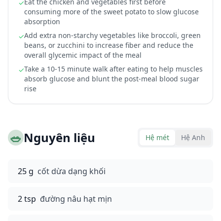
Eat the chicken and vegetables first before
✓
consuming more of the sweet potato to slow glucose
absorption
Add extra non-starchy vegetables like broccoli, green
✓
beans, or zucchini to increase fiber and reduce the
overall glycemic impact of the meal
Take a 10-15 minute walk after eating to help muscles
✓
absorb glucose and blunt the post-meal blood sugar
rise
🥗
Nguyên liệu
Hệ mét
Hệ Anh
25 g
cốt dừa dạng khối
2 tsp
đường nâu hạt mịn