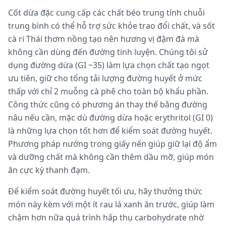
Cốt dừa đặc cung cấp các chất béo trung tính chuỗi
trung bình có thể hỗ trợ sức khỏe trao đổi chất, và sốt
cà ri Thái thơm nồng tạo nên hương vị đậm đà mà
không cần dùng đến đường tinh luyện. Chúng tôi sử
dụng đường dừa (GI ~35) làm lựa chọn chất tạo ngọt
ưu tiên, giữ cho tổng tải lượng đường huyết ở mức
thấp với chỉ 2 muỗng cà phê cho toàn bộ khẩu phần.
Công thức cũng có phương án thay thế bằng đường
nâu nếu cần, mặc dù đường dừa hoặc erythritol (GI 0)
là những lựa chọn tốt hơn để kiểm soát đường huyết.
Phương pháp nướng trong giấy nến giúp giữ lại độ ẩm
và dưỡng chất mà không cần thêm dầu mỡ, giúp món
ăn cực kỳ thanh đạm.
Để kiểm soát đường huyết tối ưu, hãy thưởng thức
món này kèm với một ít rau lá xanh ăn trước, giúp làm
chậm hơn nữa quá trình hấp thụ carbohydrate nhờ