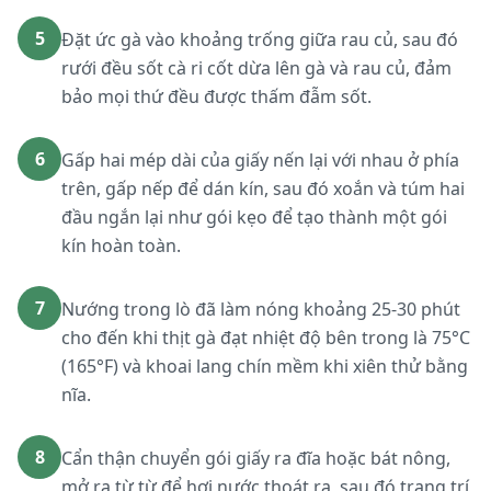
5
Đặt ức gà vào khoảng trống giữa rau củ, sau đó
rưới đều sốt cà ri cốt dừa lên gà và rau củ, đảm
bảo mọi thứ đều được thấm đẫm sốt.
6
Gấp hai mép dài của giấy nến lại với nhau ở phía
trên, gấp nếp để dán kín, sau đó xoắn và túm hai
đầu ngắn lại như gói kẹo để tạo thành một gói
kín hoàn toàn.
7
Nướng trong lò đã làm nóng khoảng 25-30 phút
cho đến khi thịt gà đạt nhiệt độ bên trong là 75°C
(165°F) và khoai lang chín mềm khi xiên thử bằng
nĩa.
8
Cẩn thận chuyển gói giấy ra đĩa hoặc bát nông,
mở ra từ từ để hơi nước thoát ra, sau đó trang trí