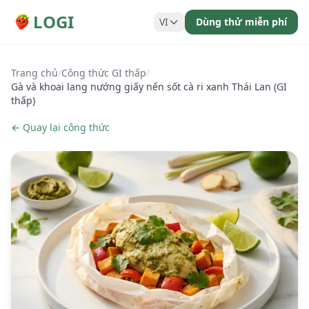
LOGI
VI
Dùng thử miễn phí
Trang chủ
/
Công thức GI thấp
/
Gà và khoai lang nướng giấy nến sốt cà ri xanh Thái Lan (GI
thấp)
← Quay lại công thức