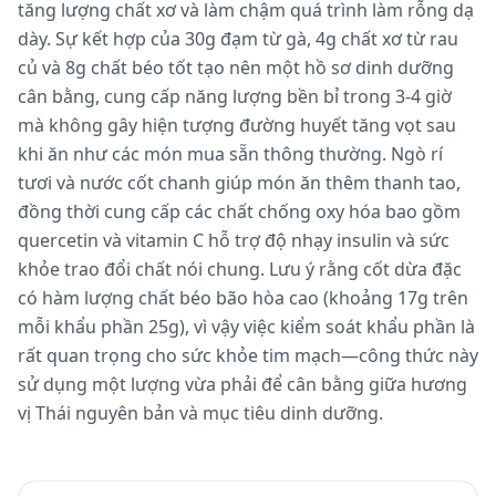
tăng lượng chất xơ và làm chậm quá trình làm rỗng dạ
dày. Sự kết hợp của 30g đạm từ gà, 4g chất xơ từ rau
củ và 8g chất béo tốt tạo nên một hồ sơ dinh dưỡng
cân bằng, cung cấp năng lượng bền bỉ trong 3-4 giờ
mà không gây hiện tượng đường huyết tăng vọt sau
khi ăn như các món mua sẵn thông thường. Ngò rí
tươi và nước cốt chanh giúp món ăn thêm thanh tao,
đồng thời cung cấp các chất chống oxy hóa bao gồm
quercetin và vitamin C hỗ trợ độ nhạy insulin và sức
khỏe trao đổi chất nói chung. Lưu ý rằng cốt dừa đặc
có hàm lượng chất béo bão hòa cao (khoảng 17g trên
mỗi khẩu phần 25g), vì vậy việc kiểm soát khẩu phần là
rất quan trọng cho sức khỏe tim mạch—công thức này
sử dụng một lượng vừa phải để cân bằng giữa hương
vị Thái nguyên bản và mục tiêu dinh dưỡng.