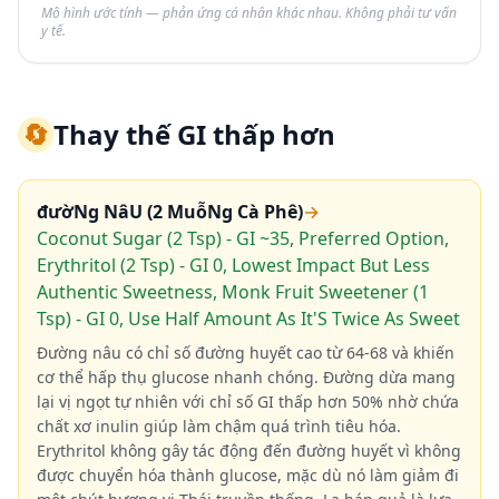
Mô hình ước tính — phản ứng cá nhân khác nhau. Không phải tư vấn
y tế.
🔄
Thay thế GI thấp hơn
đườNg NâU (2 MuỗNg Cà Phê)
→
Coconut Sugar (2 Tsp) - GI ~35, Preferred Option,
Erythritol (2 Tsp) - GI 0, Lowest Impact But Less
Authentic Sweetness, Monk Fruit Sweetener (1
Tsp) - GI 0, Use Half Amount As It'S Twice As Sweet
Đường nâu có chỉ số đường huyết cao từ 64-68 và khiến
cơ thể hấp thụ glucose nhanh chóng. Đường dừa mang
lại vị ngọt tự nhiên với chỉ số GI thấp hơn 50% nhờ chứa
chất xơ inulin giúp làm chậm quá trình tiêu hóa.
Erythritol không gây tác động đến đường huyết vì không
được chuyển hóa thành glucose, mặc dù nó làm giảm đi