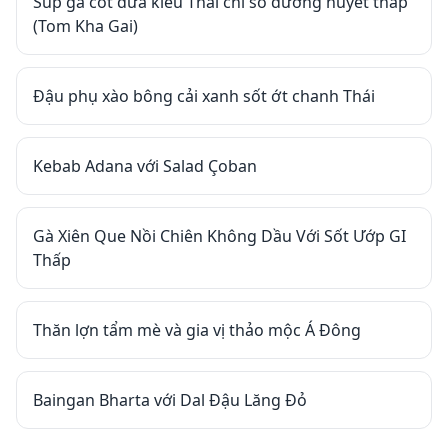
Súp gà cốt dừa kiểu Thái chỉ số đường huyết thấp
(Tom Kha Gai)
Đậu phụ xào bông cải xanh sốt ớt chanh Thái
Kebab Adana với Salad Çoban
Gà Xiên Que Nồi Chiên Không Dầu Với Sốt Ướp GI
Thấp
Thăn lợn tẩm mè và gia vị thảo mộc Á Đông
Baingan Bharta với Dal Đậu Lăng Đỏ