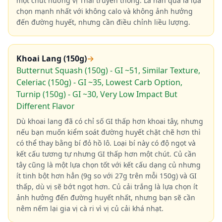
một chút hương vị Thái truyền thống. La hán quả là lựa
chọn mạnh nhất với không calo và không ảnh hưởng
đến đường huyết, nhưng cần điều chỉnh liều lượng.
Khoai Lang (150g)
→
Butternut Squash (150g) - GI ~51, Similar Texture,
Celeriac (150g) - GI ~35, Lowest Carb Option,
Turnip (150g) - GI ~30, Very Low Impact But
Different Flavor
Dù khoai lang đã có chỉ số GI thấp hơn khoai tây, nhưng
nếu bạn muốn kiểm soát đường huyết chặt chẽ hơn thì
có thể thay bằng bí đỏ hồ lô. Loại bí này có độ ngọt và
kết cấu tương tự nhưng GI thấp hơn một chút. Củ cần
tây cũng là một lựa chọn tốt với kết cấu dạng củ nhưng
ít tinh bột hơn hẳn (9g so với 27g trên mỗi 150g) và GI
thấp, dù vị sẽ bớt ngọt hơn. Củ cải trắng là lựa chọn ít
ảnh hưởng đến đường huyết nhất, nhưng bạn sẽ cần
nêm nếm lại gia vị cà ri vì vị củ cải khá nhạt.