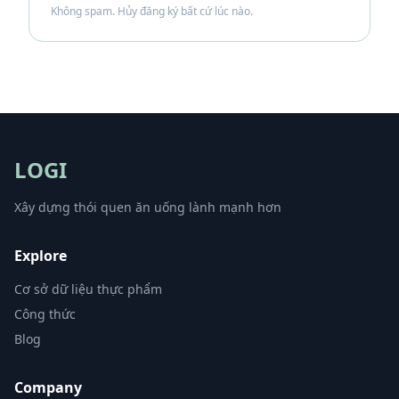
Không spam. Hủy đăng ký bất cứ lúc nào.
LOGI
Xây dựng thói quen ăn uống lành mạnh hơn
Explore
Cơ sở dữ liệu thực phẩm
Công thức
Blog
Company