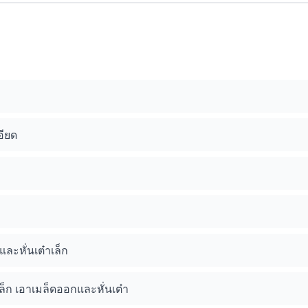
ียด
ละหั่นเต๋าเล็ก
ล็ก เอาเมล็ดออกและหั่นเต๋า