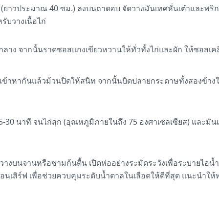
(ยาวประมาณ 40 ซม.) ลงบนถาดอบ จัดวางมันเทศหั่นเต๋าและพริ
รับวางเนื้อไก่
กลาง จากนั้นราดซอสแกงเขียวหวานให้ทั่วทั้งไก่และผัก ให้ซอสเค
าหากันแล้วม้วนปิดให้สนิท จากนั้นบิดปลายกระดาษทั้งสองข้างให้
0 นาที จนไก่สุก (อุณหภูมิภายในถึง 75 องศาเซลเซียส) และมันเท
างบนจานหรือชามก้นตื้น เปิดห่ออย่างระมัดระวังเพื่อระบายไอน้ำ
นเสิร์ฟ เพื่อช่วยควบคุมระดับน้ำตาลในเลือดให้ดีที่สุด แนะนำให้