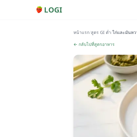
LOGI
หน้าแรก
/
สูตร GI ต่ำ
/
ไก่และมันหว
← กลับไปที่สูตรอาหาร