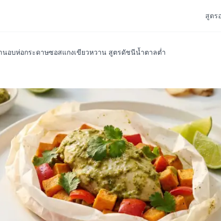
สูตร
านอบห่อกระดาษซอสแกงเขียวหวาน สูตรดัชนีน้ำตาลต่ำ