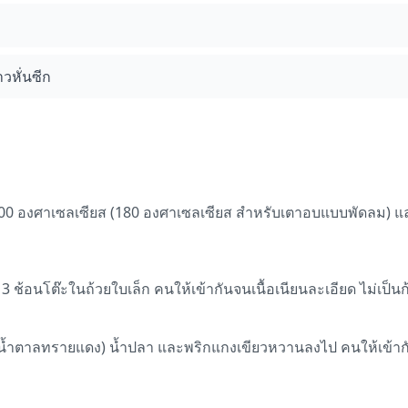
วหั่นซีก
 200 องศาเซลเซียส (180 องศาเซลเซียส สำหรับเตาอบแบบพัดลม) แ
3 ช้อนโต๊ะในถ้วยใบเล็ก คนให้เข้ากันจนเนื้อเนียนละเอียด ไม่เป็น
อน้ำตาลทรายแดง) น้ำปลา และพริกแกงเขียวหวานลงไป คนให้เข้ากั