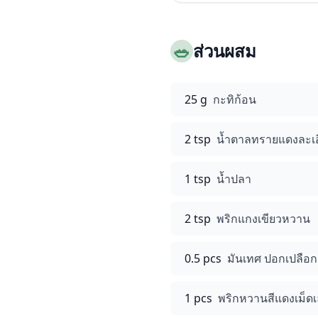
🥗
ส่วนผสม
25 g
กะทิก้อน
2 tsp
น้ำตาลทรายแดงละเอ
1 tsp
น้ำปลา
2 tsp
พริกแกงเขียวหวาน
0.5 pcs
มันเทศ ปอกเปลือกแ
1 pcs
พริกหวานสีแดงเม็ดเ