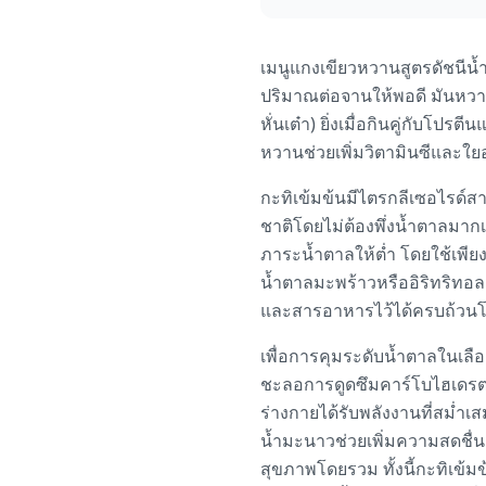
เมนูแกงเขียวหวานสูตรดัชนีน้
ปริมาณต่อจานให้พอดี มันหวานแ
หั่นเต๋า) ยิ่งเมื่อกินคู่กับโป
หวานช่วยเพิ่มวิตามินซีและใย
กะทิเข้มข้นมีไตรกลีเซอไรด์
ชาติโดยไม่ต้องพึ่งน้ำตาลมากเ
ภาระน้ำตาลให้ต่ำ โดยใช้เพีย
น้ำตาลมะพร้าวหรืออิริทริทอล
และสารอาหารไว้ได้ครบถ้วนโดย
เพื่อการคุมระดับน้ำตาลในเลือ
ชะลอการดูดซึมคาร์โบไฮเดรต 
ร่างกายได้รับพลังงานที่สม่ำเ
น้ำมะนาวช่วยเพิ่มความสดชื่นแ
สุขภาพโดยรวม ทั้งนี้กะทิเข้