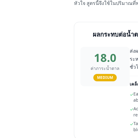
หัวใจ สูตรนี้จึงใช้ในปริมาณที
ผลกระทบต่อน้ำต
ส่ง
18.0
ระห
ชั่
ค่าภาระน้ำตาล
MEDIUM
เคล็
Ea
✓
ab
Ad
✓
re
Ta
✓
bl