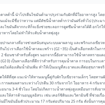
ำตาลต่ำนี้ นำโปรตีนไขมันต่ำมาปรุงร่วมกับผักที่มีใยอาหารสูง โด
ม้จะมีชื่อว่าหวาน แต่มีดัชนีน้ำตาลต่ำกว่ามันฝรั่งทั่วไป (ประมา
รตีนและไขมันดีจากกะทิก็จะยิ่งช่วยชะลอการดูดซึมน้ำตาลได้ดี อกไก่ให
อาหารโดยไม่ทำให้ระดับน้ำตาลพุ่งสูง
สายปานกลางที่อาจช่วยสนับสนุนระบบเผาผลาญ และพริกแกงเขียวหว
กินไป เราเลือกใช้น้ำตาลมะพร้าว (GI ~35) เป็นตัวเลือกหลักในกา
ง 2 ช้อนชาสำหรับทั้งสูตร นอกจากนี้ยังสามารถใช้น้ำตาลทรายแดงแ
 (GI 0) เป็นทางเลือกที่ดีกว่าสำหรับการคุมน้ำตาล การอบในกระดา
ไม่ต้องเติมน้ำมันเพิ่ม ทำให้เป็นเมนูที่สะอาดและดีต่อสุขภาพจร
ดให้ดีที่สุด แนะนำให้ทานเมนูนี้คู่กับผักใบเขียวจานเล็กๆ โดยทาน
การผสมผสานระหว่างโปรตีน 30 กรัมจากไก่ ใยอาหาร 4 กรัมจากผั
สมอนาน 3-4 ชั่วโมง โดยไม่เกิดภาวะน้ำตาลพุ่งสูงเหมือนการสั่งอ
ละให้สารต้านอนุมูลอิสระ เช่น เคอร์ซิตินและวิตามินซี ที่ช่วยเรื
มข้นมีไขมันอิ่มตัวประมาณ 17 กรัมต่อปริมาณ 25 กรัม ดังนั้นการ