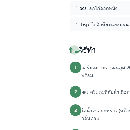
1 pcs
อกไก่ลอกหนัง
1 tbsp
ใบผักชีสดและมะนา
👨‍🍳
วิธีทำ
1
วอร์มเตาอบที่อุณหภูมิ
พร้อม
2
ผสมครีมกะทิกับน้ำเดือด 
3
ใส่น้ำตาลมะพร้าว (หรื
กลิ่นหอม