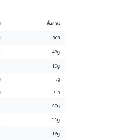
ฟ
ทั้งจาน
6
506
g
43g
g
19g
g
8g
g
11g
g
40g
g
21g
g
16g