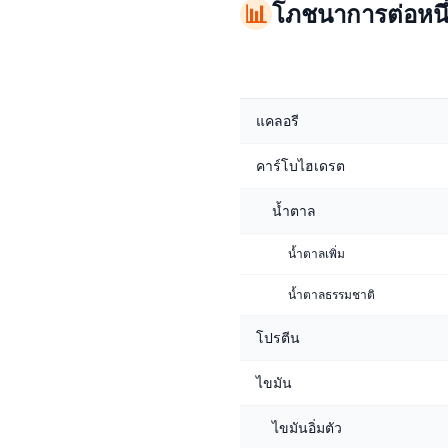
📊
โภชนาการต่อหนึ่ง
แคลอรี
คาร์โบไฮเดรต
น้ำตาล
น้ำตาลเพิ่ม
น้ำตาลธรรมชาติ
โปรตีน
ไขมัน
ไขมันอิ่มตัว