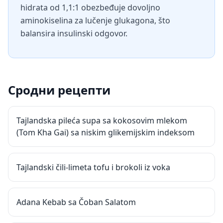
hidrata od 1,1:1 obezbeđuje dovoljno
aminokiselina za lučenje glukagona, što
balansira insulinski odgovor.
Сродни рецепти
Tajlandska pileća supa sa kokosovim mlekom
(Tom Kha Gai) sa niskim glikemijskim indeksom
Tajlandski čili-limeta tofu i brokoli iz voka
Adana Kebab sa Čoban Salatom