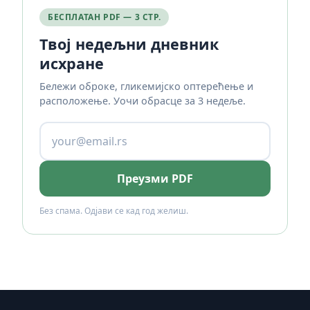
БЕСПЛАТАН PDF — 3 СТР.
Твој недељни дневник
исхране
Бележи оброке, гликемијско оптерећење и
расположење. Уочи обрасце за 3 недеље.
Преузми PDF
Без спама. Одјави се кад год желиш.