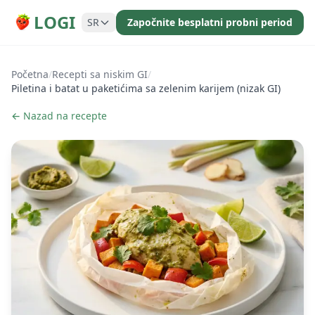
LOGI
SR
Započnite besplatni probni period
Početna
/
Recepti sa niskim GI
/
Piletina i batat u paketićima sa zelenim karijem (nizak GI)
← Nazad na recepte