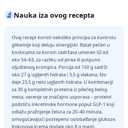
🔬
Nauka iza ovog recepta
Ovaj recept koristi nekoliko principa za kontrolu
glikemije koji deluju sinergijski. Batat pečen u
kockicama sa korom zadržava umeren GI od
oko 54–63, za razliku od pirea ili potpuno
oljuštenog krompira. Porcija od 150 g sadrži
oko 27 g ugljenih hidrata i 3,5 g vlakana, što
daje 23,5 g neto ugljenih hidrata. U kombinaciji
sa 30 g kompletnih proteina iz pilećeg belog
mesa, varenje se značajno usporava – proteini
podstiču inkretinske hormone poput GLP-1 koji
odlažu pražnjenje želuca za 20–40 minuta,
omogućavajući postepeno oslobađanje glukoze.
Kokosova krema dodaje oko 8 g masti,