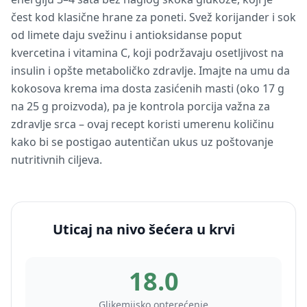
čest kod klasične hrane za poneti. Svež korijander i sok
od limete daju svežinu i antioksidanse poput
kvercetina i vitamina C, koji podržavaju osetljivost na
insulin i opšte metaboličko zdravlje. Imajte na umu da
kokosova krema ima dosta zasićenih masti (oko 17 g
na 25 g proizvoda), pa je kontrola porcija važna za
zdravlje srca – ovaj recept koristi umerenu količinu
kako bi se postigao autentičan ukus uz poštovanje
nutritivnih ciljeva.
Uticaj na nivo šećera u krvi
18.0
Glikemijsko opterećenje