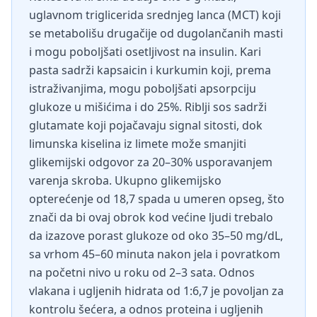
uglavnom triglicerida srednjeg lanca (MCT) koji
se metabolišu drugačije od dugolančanih masti
i mogu poboljšati osetljivost na insulin. Kari
pasta sadrži kapsaicin i kurkumin koji, prema
istraživanjima, mogu poboljšati apsorpciju
glukoze u mišićima i do 25%. Riblji sos sadrži
glutamate koji pojačavaju signal sitosti, dok
limunska kiselina iz limete može smanjiti
glikemijski odgovor za 20–30% usporavanjem
varenja skroba. Ukupno glikemijsko
opterećenje od 18,7 spada u umeren opseg, što
znači da bi ovaj obrok kod većine ljudi trebalo
da izazove porast glukoze od oko 35–50 mg/dL,
sa vrhom 45–60 minuta nakon jela i povratkom
na početni nivo u roku od 2–3 sata. Odnos
vlakana i ugljenih hidrata od 1:6,7 je povoljan za
kontrolu šećera, a odnos proteina i ugljenih