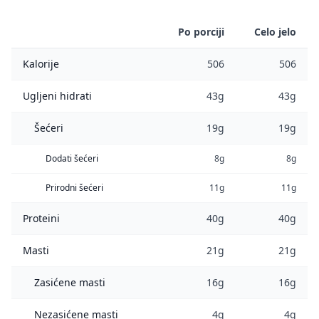
Po porciji
Celo jelo
Kalorije
506
506
Ugljeni hidrati
43g
43g
Šećeri
19g
19g
Dodati šećeri
8g
8g
Prirodni šećeri
11g
11g
Proteini
40g
40g
Masti
21g
21g
Zasićene masti
16g
16g
Nezasićene masti
4g
4g