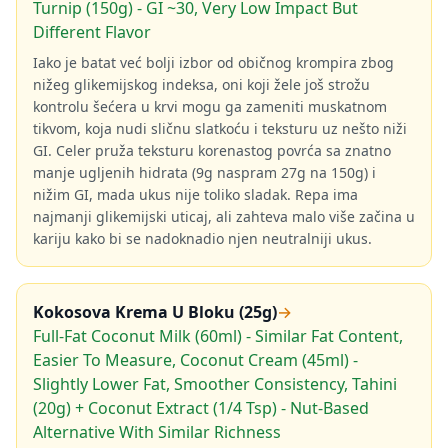
Turnip (150g) - GI ~30, Very Low Impact But
Different Flavor
Iako je batat već bolji izbor od običnog krompira zbog
nižeg glikemijskog indeksa, oni koji žele još strožu
kontrolu šećera u krvi mogu ga zameniti muskatnom
tikvom, koja nudi sličnu slatkoću i teksturu uz nešto niži
GI. Celer pruža teksturu korenastog povrća sa znatno
manje ugljenih hidrata (9g naspram 27g na 150g) i
nižim GI, mada ukus nije toliko sladak. Repa ima
najmanji glikemijski uticaj, ali zahteva malo više začina u
kariju kako bi se nadoknadio njen neutralniji ukus.
Kokosova Krema U Bloku (25g)
→
Full-Fat Coconut Milk (60ml) - Similar Fat Content,
Easier To Measure, Coconut Cream (45ml) -
Slightly Lower Fat, Smoother Consistency, Tahini
(20g) + Coconut Extract (1/4 Tsp) - Nut-Based
Alternative With Similar Richness