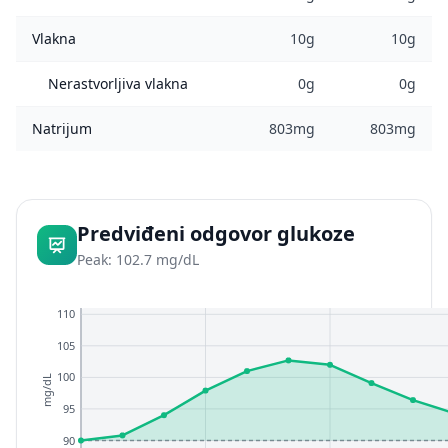
Vlakna
10g
10g
Nerastvorljiva vlakna
0g
0g
Natrijum
803mg
803mg
Predviđeni odgovor glukoze
Peak: 102.7 mg/dL
110
105
100
mg/dL
95
90