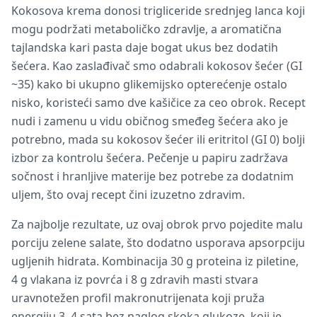
Kokosova krema donosi trigliceride srednjeg lanca koji
mogu podržati metaboličko zdravlje, a aromatična
tajlandska kari pasta daje bogat ukus bez dodatih
šećera. Kao zaslađivač smo odabrali kokosov šećer (GI
~35) kako bi ukupno glikemijsko opterećenje ostalo
nisko, koristeći samo dve kašičice za ceo obrok. Recept
nudi i zamenu u vidu običnog smeđeg šećera ako je
potrebno, mada su kokosov šećer ili eritritol (GI 0) bolji
izbor za kontrolu šećera. Pečenje u papiru zadržava
sočnost i hranljive materije bez potrebe za dodatnim
uljem, što ovaj recept čini izuzetno zdravim.
Za najbolje rezultate, uz ovaj obrok prvo pojedite malu
porciju zelene salate, što dodatno usporava apsorpciju
ugljenih hidrata. Kombinacija 30 g proteina iz piletine,
4 g vlakana iz povrća i 8 g zdravih masti stvara
uravnotežen profil makronutrijenata koji pruža
energiju 3–4 sata bez naglog skoka glukoze, koji je