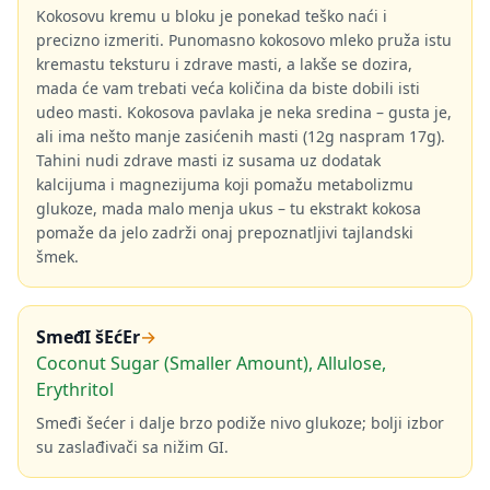
Kokosovu kremu u bloku je ponekad teško naći i
precizno izmeriti. Punomasno kokosovo mleko pruža istu
kremastu teksturu i zdrave masti, a lakše se dozira,
mada će vam trebati veća količina da biste dobili isti
udeo masti. Kokosova pavlaka je neka sredina – gusta je,
ali ima nešto manje zasićenih masti (12g naspram 17g).
Tahini nudi zdrave masti iz susama uz dodatak
kalcijuma i magnezijuma koji pomažu metabolizmu
glukoze, mada malo menja ukus – tu ekstrakt kokosa
pomaže da jelo zadrži onaj prepoznatljivi tajlandski
šmek.
SmeđI šEćEr
→
Coconut Sugar (Smaller Amount), Allulose,
Erythritol
Smeđi šećer i dalje brzo podiže nivo glukoze; bolji izbor
su zaslađivači sa nižim GI.