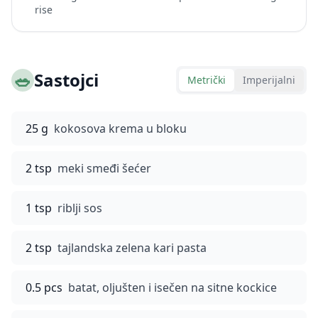
rise
🥗
Sastojci
Metrički
Imperijalni
25 g
kokosova krema u bloku
2 tsp
meki smeđi šećer
1 tsp
riblji sos
2 tsp
tajlandska zelena kari pasta
0.5 pcs
batat, oljušten i isečen na sitne kockice