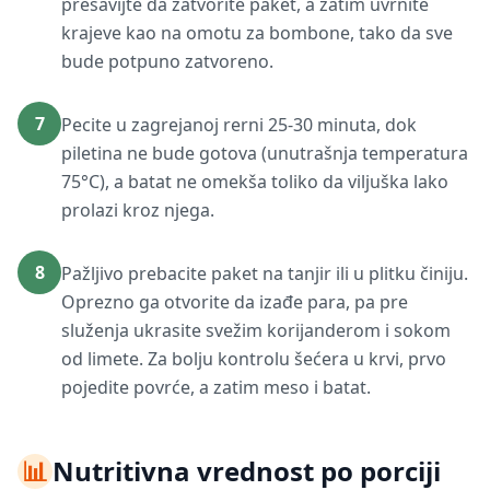
presavijte da zatvorite paket, a zatim uvrnite
krajeve kao na omotu za bombone, tako da sve
bude potpuno zatvoreno.
7
Pecite u zagrejanoj rerni 25-30 minuta, dok
piletina ne bude gotova (unutrašnja temperatura
75°C), a batat ne omekša toliko da viljuška lako
prolazi kroz njega.
8
Pažljivo prebacite paket na tanjir ili u plitku činiju.
Oprezno ga otvorite da izađe para, pa pre
služenja ukrasite svežim korijanderom i sokom
od limete. Za bolju kontrolu šećera u krvi, prvo
pojedite povrće, a zatim meso i batat.
📊
Nutritivna vrednost po porciji