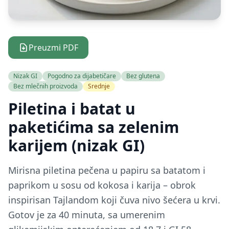
Preuzmi PDF
Nizak GI
Pogodno za dijabetičare
Bez glutena
Bez mlečnih proizvoda
Srednje
Piletina i batat u
paketićima sa zelenim
karijem (nizak GI)
Mirisna piletina pečena u papiru sa batatom i
paprikom u sosu od kokosa i karija – obrok
inspirisan Tajlandom koji čuva nivo šećera u krvi.
Gotov je za 40 minuta, sa umerenim