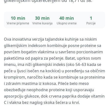
glikemijskim opterećenjem od 18,7 i GI 58.
10 min
30 min
40 min
1
Vreme pripreme
Vreme kuvanja
Ukupno vreme
Porcije
Ova inovativna verzija tajlandske kuhinje sa niskim
glikemijskim indeksom kombinuje posne proteine sa
povrćem bogatim vlaknima u savršeno porcionisanim
paketićima od papira za pečenje. Batat, uprkos svom
imenu, ima niži glikemijski indeks (oko 54–63 kada se
peče u ljusci isečen na kockice) u poređenju sa običnim
krompirom, naročito kada se kombinuje sa proteinima
i zdravim mastima iz kokosa. Pileće belo meso
obezbeđuje neophodne proteine koji usporavaju
apsorpciju glukoze, dok crvena paprika dodaje vitamin
C i vlakna bez naglog skoka šećera u krvi.