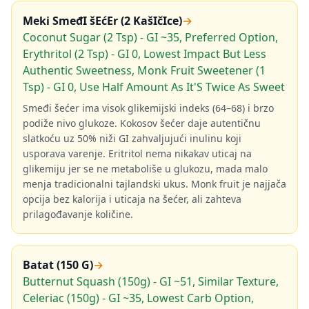
Meki SmeđI šEćEr (2 KašIčIce)
→
Coconut Sugar (2 Tsp) - GI ~35, Preferred Option,
Erythritol (2 Tsp) - GI 0, Lowest Impact But Less
Authentic Sweetness, Monk Fruit Sweetener (1
Tsp) - GI 0, Use Half Amount As It'S Twice As Sweet
Smeđi šećer ima visok glikemijski indeks (64–68) i brzo
podiže nivo glukoze. Kokosov šećer daje autentičnu
slatkoću uz 50% niži GI zahvaljujući inulinu koji
usporava varenje. Eritritol nema nikakav uticaj na
glikemiju jer se ne metaboliše u glukozu, mada malo
menja tradicionalni tajlandski ukus. Monk fruit je najjača
opcija bez kalorija i uticaja na šećer, ali zahteva
prilagođavanje količine.
Batat (150 G)
→
Butternut Squash (150g) - GI ~51, Similar Texture,
Celeriac (150g) - GI ~35, Lowest Carb Option,