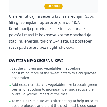
MEDIUM
Umeren uticaj na šećer u krvi sa srednjim GI od
58 i glikemijskim opterećenjem od 18,7.
Kombinacija proteina iz piletine, vlakana iz
povrća i masti iz kokosove kreme obezbeđuje
stabilnu energiju tokom 3–4 sata, uz postepen
rast i pad šećera bez naglih skokova.
SAVETI ZA NIVO ŠEĆERA U KRVI
Eat the chicken and vegetables first before
✓
consuming more of the sweet potato to slow glucose
absorption
Add extra non-starchy vegetables like broccoli, green
✓
beans, or zucchini to increase fiber and reduce the
overall glycemic impact of the meal
Take a 10-15 minute walk after eating to help muscles
✓
absorb glucose and blunt the post-meal blood sugar