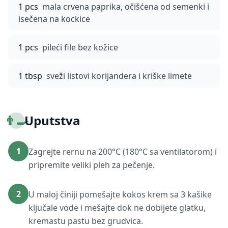
1 pcs
mala crvena paprika, očišćena od semenki i
isečena na kockice
1 pcs
pileći file bez kožice
1 tbsp
sveži listovi korijandera i kriške limete
👨‍🍳
Uputstva
1
Zagrejte rernu na 200°C (180°C sa ventilatorom) i
pripremite veliki pleh za pečenje.
2
U maloj činiji pomešajte kokos krem sa 3 kašike
ključale vode i mešajte dok ne dobijete glatku,
kremastu pastu bez grudvica.