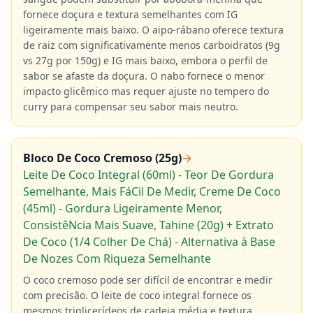
fornece doçura e textura semelhantes com IG
ligeiramente mais baixo. O aipo-rábano oferece textura
de raiz com significativamente menos carboidratos (9g
vs 27g por 150g) e IG mais baixo, embora o perfil de
sabor se afaste da doçura. O nabo fornece o menor
impacto glicêmico mas requer ajuste no tempero do
curry para compensar seu sabor mais neutro.
Bloco De Coco Cremoso (25g)
→
Leite De Coco Integral (60ml) - Teor De Gordura
Semelhante, Mais FáCil De Medir, Creme De Coco
(45ml) - Gordura Ligeiramente Menor,
ConsistêNcia Mais Suave, Tahine (20g) + Extrato
De Coco (1/4 Colher De Chá) - Alternativa à Base
De Nozes Com Riqueza Semelhante
O coco cremoso pode ser difícil de encontrar e medir
com precisão. O leite de coco integral fornece os
mesmos triglicerídeos de cadeia média e textura