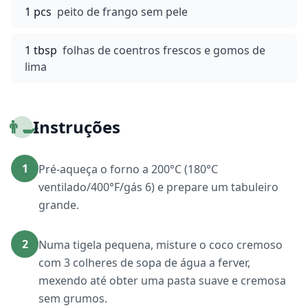
1 pcs
peito de frango sem pele
1 tbsp
folhas de coentros frescos e gomos de
lima
👨‍🍳
Instruções
1
Pré-aqueça o forno a 200°C (180°C
ventilado/400°F/gás 6) e prepare um tabuleiro
grande.
2
Numa tigela pequena, misture o coco cremoso
com 3 colheres de sopa de água a ferver,
mexendo até obter uma pasta suave e cremosa
sem grumos.