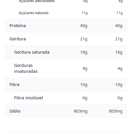
Açúcares adicionados
8g
8g
Açúcares naturais
11g
11g
Proteína
40g
40g
Gordura
21g
21g
Gordura saturada
16g
16g
Gorduras
4g
4g
insaturadas
Fibra
10g
10g
Fibra insolúvel
0g
0g
Sódio
803mg
803mg