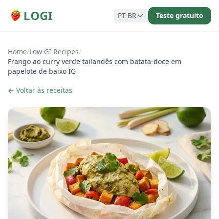
LOGI
PT-BR
Teste gratuito
Home
/
Low GI Recipes
/
Frango ao curry verde tailandês com batata-doce em
papelote de baixo IG
← Voltar às receitas