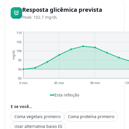
Resposta glicêmica prevista
Peak: 102.7 mg/dL
110
105
100
mg/dL
95
90
85
0 min
45 min
90 min
13
Esta refeição
E se você...
Coma vegetais primeiro
Coma proteína primeiro
Usar alternativa baixo IG