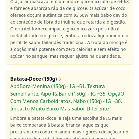
O açúcar mascavo tem um índice glicêmico alto de 64-68
e fornece absorção rápida de glicose. O açúcar de coco
oferece doçura autêntica com IG 50% mais baixo devido
ao conteúdo de fibra de inulina que retarda a digestão.
O eritritol fornece impacto glicêmico zero pois não é
metabolizado em glicose, embora reduza ligeiramente o
perfil de sabor tailandês tradicional. A fruta do monge é
a opção mais potente com zero calorias e sem efeito no
açúcar no sangue, mas requer ajuste na quantidade.
Batata-Doce (150g)
→
AbóBora-Menina (150g) - IG ~51, Textura
Semelhante, Aipo-RáBano (150g) - IG ~35, OpçãO
Com Menos Carboidratos, Nabo (150g) - IG ~30,
Impacto Muito Baixo Mas Sabor Diferente
Embora a batata-doce já seja uma escolha de IG mais
baixo comparada à batata branca, aqueles que
procuram um controlo ainda mais rigoroso do açúcar no
sangue podem substituir por abóbora-menina que