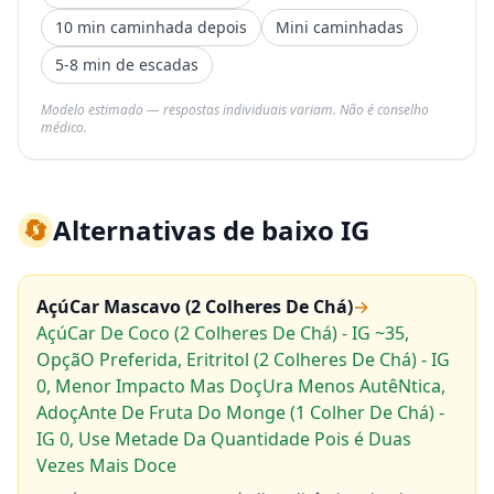
10 min caminhada depois
Mini caminhadas
5-8 min de escadas
Modelo estimado — respostas individuais variam. Não é conselho
médico.
🔄
Alternativas de baixo IG
AçúCar Mascavo (2 Colheres De Chá)
→
AçúCar De Coco (2 Colheres De Chá) - IG ~35,
OpçãO Preferida, Eritritol (2 Colheres De Chá) - IG
0, Menor Impacto Mas DoçUra Menos AutêNtica,
AdoçAnte De Fruta Do Monge (1 Colher De Chá) -
IG 0, Use Metade Da Quantidade Pois é Duas
Vezes Mais Doce