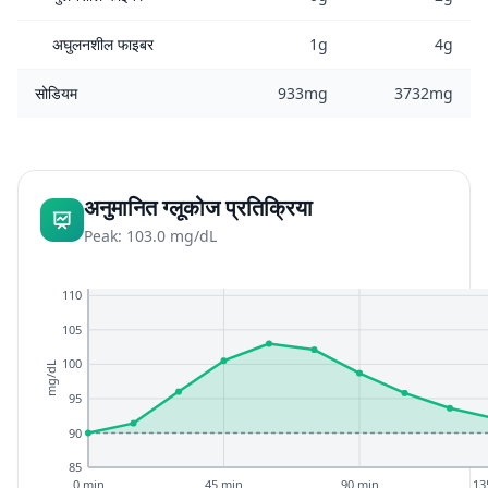
अघुलनशील फाइबर
1g
4g
सोडियम
933mg
3732mg
अनुमानित ग्लूकोज प्रतिक्रिया
Peak: 103.0 mg/dL
110
105
100
mg/dL
95
90
85
0 min
45 min
90 min
13