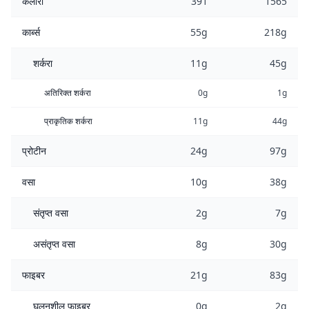
कैलोरी
391
1565
कार्ब्स
55g
218g
शर्करा
11g
45g
अतिरिक्त शर्करा
0g
1g
प्राकृतिक शर्करा
11g
44g
प्रोटीन
24g
97g
वसा
10g
38g
संतृप्त वसा
2g
7g
असंतृप्त वसा
8g
30g
फाइबर
21g
83g
घुलनशील फाइबर
0g
2g