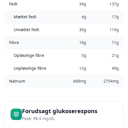
Fedt
34g
137g
Mættet fedt
4g
17g
Umættet fedt
30g
119g
Fibre
18g
71g
Opløselige fibre
5g
21g
Uopløselige fibre
12g
49g
Natrium
688mg
2754mg
Forudsagt glukoserespons
Peak: 98.4 mg/dL