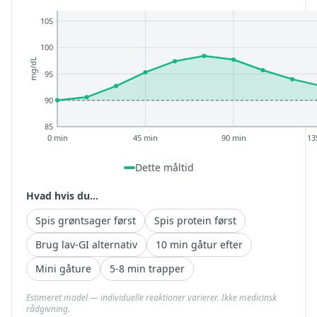
105
100
mg/dL
95
90
85
0 min
45 min
90 min
13
Dette måltid
Hvad hvis du...
Spis grøntsager først
Spis protein først
Brug lav-GI alternativ
10 min gåtur efter
Mini gåture
5-8 min trapper
Estimeret model — individuelle reaktioner varierer. Ikke medicinsk
rådgivning.