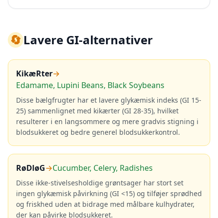
🔄
Lavere GI-alternativer
KikæRter
→
Edamame, Lupini Beans, Black Soybeans
Disse bælgfrugter har et lavere glykæmisk indeks (GI 15-
25) sammenlignet med kikærter (GI 28-35), hvilket
resulterer i en langsommere og mere gradvis stigning i
blodsukkeret og bedre generel blodsukkerkontrol.
RøDløG
→
Cucumber, Celery, Radishes
Disse ikke-stivelsesholdige grøntsager har stort set
ingen glykæmisk påvirkning (GI <15) og tilføjer sprødhed
og friskhed uden at bidrage med målbare kulhydrater,
der kan påvirke blodsukkeret.