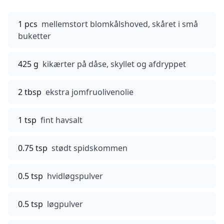
1 pcs
mellemstort blomkålshoved, skåret i små
buketter
425 g
kikærter på dåse, skyllet og afdryppet
2 tbsp
ekstra jomfruolivenolie
1 tsp
fint havsalt
0.75 tsp
stødt spidskommen
0.5 tsp
hvidløgspulver
0.5 tsp
løgpulver