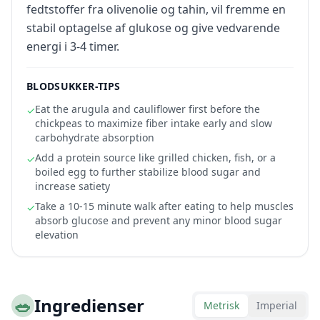
fedtstoffer fra olivenolie og tahin, vil fremme en
stabil optagelse af glukose og give vedvarende
energi i 3-4 timer.
BLODSUKKER-TIPS
Eat the arugula and cauliflower first before the
✓
chickpeas to maximize fiber intake early and slow
carbohydrate absorption
Add a protein source like grilled chicken, fish, or a
✓
boiled egg to further stabilize blood sugar and
increase satiety
Take a 10-15 minute walk after eating to help muscles
✓
absorb glucose and prevent any minor blood sugar
elevation
🥗
Ingredienser
Metrisk
Imperial