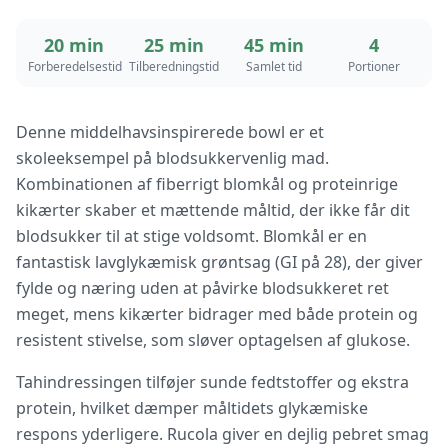
20 min
25 min
45 min
4
Forberedelsestid
Tilberedningstid
Samlet tid
Portioner
Denne middelhavsinspirerede bowl er et
skoleeksempel på blodsukkervenlig mad.
Kombinationen af fiberrigt blomkål og proteinrige
kikærter skaber et mættende måltid, der ikke får dit
blodsukker til at stige voldsomt. Blomkål er en
fantastisk lavglykæmisk grøntsag (GI på 28), der giver
fylde og næring uden at påvirke blodsukkeret ret
meget, mens kikærter bidrager med både protein og
resistent stivelse, som sløver optagelsen af glukose.
Tahindressingen tilføjer sunde fedtstoffer og ekstra
protein, hvilket dæmper måltidets glykæmiske
respons yderligere. Rucola giver en dejlig pebret smag