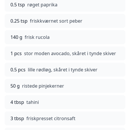
0.5 tsp
røget paprika
0.25 tsp
friskkværnet sort peber
140 g
frisk rucola
1 pcs
stor moden avocado, skåret i tynde skiver
0.5 pcs
lille rødløg, skåret i tynde skiver
50 g
ristede pinjekerner
4 tbsp
tahini
3 tbsp
friskpresset citronsaft