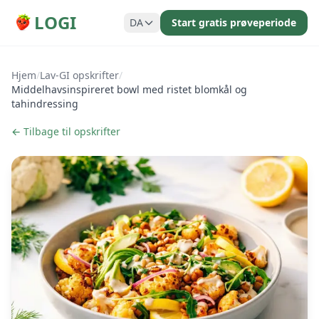
LOGI
DA
Start gratis prøveperiode
Hjem
/
Lav-GI opskrifter
/
Middelhavsinspireret bowl med ristet blomkål og
tahindressing
← Tilbage til opskrifter