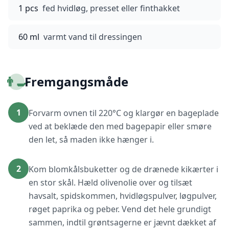
1 pcs
fed hvidløg, presset eller finthakket
60 ml
varmt vand til dressingen
👨‍🍳
Fremgangsmåde
1
Forvarm ovnen til 220°C og klargør en bageplade
ved at beklæde den med bagepapir eller smøre
den let, så maden ikke hænger i.
2
Kom blomkålsbuketter og de drænede kikærter i
en stor skål. Hæld olivenolie over og tilsæt
havsalt, spidskommen, hvidløgspulver, løgpulver,
røget paprika og peber. Vend det hele grundigt
sammen, indtil grøntsagerne er jævnt dækket af