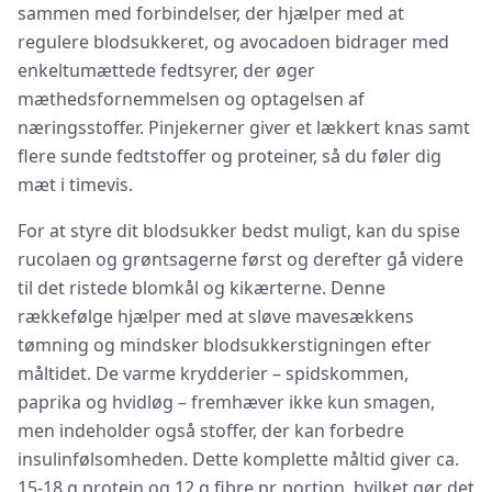
sammen med forbindelser, der hjælper med at
regulere blodsukkeret, og avocadoen bidrager med
enkeltumættede fedtsyrer, der øger
mæthedsfornemmelsen og optagelsen af
næringsstoffer. Pinjekerner giver et lækkert knas samt
flere sunde fedtstoffer og proteiner, så du føler dig
mæt i timevis.
For at styre dit blodsukker bedst muligt, kan du spise
rucolaen og grøntsagerne først og derefter gå videre
til det ristede blomkål og kikærterne. Denne
rækkefølge hjælper med at sløve mavesækkens
tømning og mindsker blodsukkerstigningen efter
måltidet. De varme krydderier – spidskommen,
paprika og hvidløg – fremhæver ikke kun smagen,
men indeholder også stoffer, der kan forbedre
insulinfølsomheden. Dette komplette måltid giver ca.
15-18 g protein og 12 g fibre pr. portion, hvilket gør det