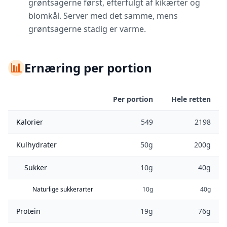
grøntsagerne først, efterfulgt af kikærter og
blomkål. Server med det samme, mens
grøntsagerne stadig er varme.
📊
Ernæring per portion
Per portion
Hele retten
Kalorier
549
2198
Kulhydrater
50g
200g
Sukker
10g
40g
Naturlige sukkerarter
10g
40g
Protein
19g
76g