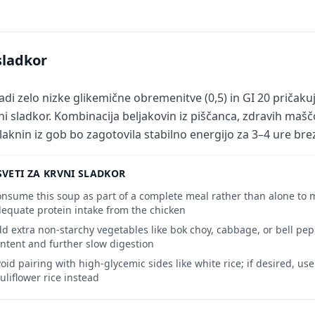
sladkor
adi zelo nizke glikemične obremenitve (0,5) in GI 20 pričak
ni sladkor. Kombinacija beljakovin iz piščanca, zdravih ma
vlaknin iz gob bo zagotovila stabilno energijo za 3–4 ure bre
VETI ZA KRVNI SLADKOR
nsume this soup as part of a complete meal rather than alone to 
equate protein intake from the chicken
d extra non-starchy vegetables like bok choy, cabbage, or bell pep
ntent and further slow digestion
oid pairing with high-glycemic sides like white rice; if desired, use
uliflower rice instead