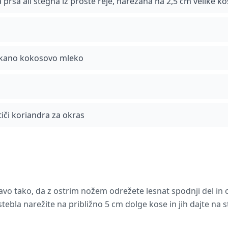
 prsa ali stegna iz proste reje, narezana na 2,5 cm velike k
kano kokosovo mleko
ističi koriandra za okras
avo tako, da z ostrim nožem odrežete lesnat spodnji del in 
tebla narežite na približno 5 cm dolge kose in jih dajte na s