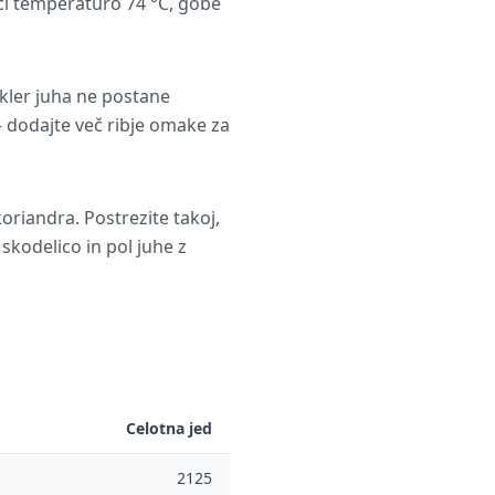
i temperaturo 74 °C, gobe
kler juha ne postane
– dodajte več ribje omake za
 koriandra. Postrezite takoj,
 skodelico in pol juhe z
Celotna jed
2125