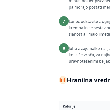
minut, dokler piščane
pa morajo postati me
7
Lonec odstavite z ogn
kremna in se sestavine
slanost ali malo limet
8
Juho z zajemalko nalijte
ko je še vroča, za najb
uravnoteženimi belja
📊
Hranilna vredn
Kalorije