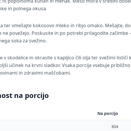
c ni popolnoma kuhan in mehak. Meso mora v sredini doseč
hke in polnega okusa.
ja ter vmešajte kokosovo mleko in ribjo omako. Mešajte, do
 ne povežejo. Poskusite in po potrebi prilagodite začimbe 
inega soka za svežino.
 v skodelice in okrasite s kapljico čili olja ter svežimi lističi
oljši učinek na krvni sladkor. Vsaka porcija vsebuje približno
kovinami in zdravimi maščobami.
ost na porcijo
Na porcijo
304