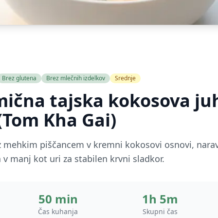
Brez glutena
Brez mlečnih izdelkov
Srednje
ična tajska kokosova ju
(Tom Kha Gai)
z mehkim piščancem v kremni kokosovi osnovi, nara
 v manj kot uri za stabilen krvni sladkor.
50 min
1h 5m
Čas kuhanja
Skupni čas