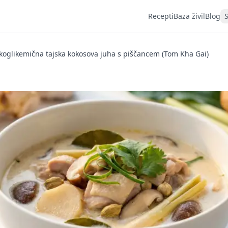
Recepti
Baza živil
Blog
koglikemična tajska kokosova juha s piščancem (Tom Kha Gai)