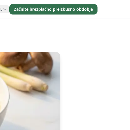
SL
Začnite brezplačno preizkusno obdobje