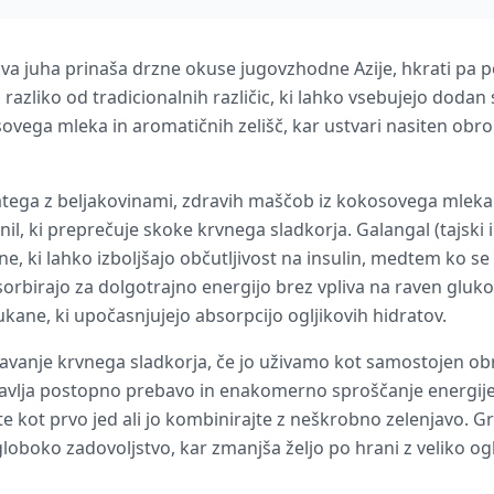
ova juha prinaša drzne okuse jugovzhodne Azije, hkrati pa
razliko od tradicionalnih različic, ki lahko vsebujejo dodan 
vega mleka in aromatičnih zelišč, kar ustvari nasiten obro
tega z beljakovinami, zdravih maščob iz kokosovega mleka i
l, ki preprečuje skoke krvnega sladkorja. Galangal (tajski 
e, ki lahko izboljšajo občutljivost na insulin, medtem ko se s
rbirajo za dolgotrajno energijo brez vpliva na raven gluko
kane, ki upočasnjujejo absorpcijo ogljikovih hidratov.
navanje krvnega sladkorja, če jo uživamo kot samostojen ob
avlja postopno prebavo in enakomerno sproščanje energije
ite kot prvo jed ali jo kombinirajte z neškrobno zelenjavo. 
loboko zadovoljstvo, kar zmanjša željo po hrani z veliko ogl