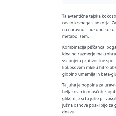
Ta avtentična tajska kokos
raven krvnega sladkorja. Za 
na naravno sladkobo kokoso
metabolizem.
Kombinacija piščanca, boga
idealno razmerje makrohrani
vsebujeta protivnetne spojin
kokosovem mleku hitro abso
globino umamija in beta-glu
Ta juha je popolna za urav
beljakovin in maščob zagot
glikemije si to juho privošč
jušna osnova poskrbijo za g
dnevu.