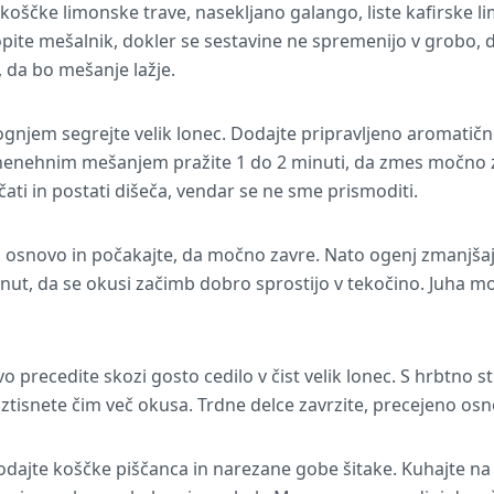
oščke limonske trave, nasekljano galango, liste kafirske li
pite mešalnik, dokler se sestavine ne spremenijo v grobo, 
, da bo mešanje lažje.
njem segrejte velik lonec. Dodajte pripravljeno aromatičn
nehnim mešanjem pražite 1 do 2 minuti, da zmes močno zad
čati in postati dišeča, vendar se ne sme prismoditi.
no osnovo in počakajte, da močno zavre. Nato ogenj zmanjšaj
nut, da se okusi začimb dobro sprostijo v tekočino. Juha mo
precedite skozi gosto cedilo v čist velik lonec. S hrbtno str
h iztisnete čim več okusa. Trdne delce zavrzite, precejeno os
dajte koščke piščanca in narezane gobe šitake. Kuhajte n