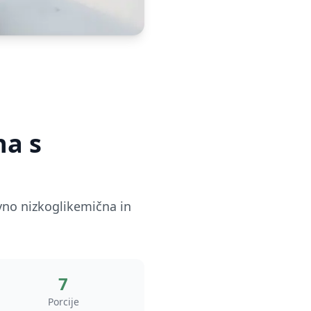
ha s
vno nizkoglikemična in
7
Porcije