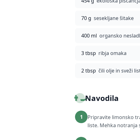
454 g
ekološka piščančja
70 g
sesekljane šitake
400 ml
organsko neslad
3 tbsp
ribja omaka
2 tbsp
čili olje in sveži l
👨‍🍳
Navodila
1
Pripravite limonsko tr
liste. Mehka notranja s