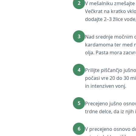
2
V mešalniku zmešajte k
Večkrat na kratko vklo
dodajte 2–3 žlice vode
3
Nad srednje močnim og
kardamoma ter med ne
olja. Pasta mora zacvr
4
Prilijte piščančjo juš
počasi vre 20 do 30 mi
in intenziven vonj.
5
Precejeno jušno osnovo 
trdne delce, da iz nji
6
V precejeno osnovo do