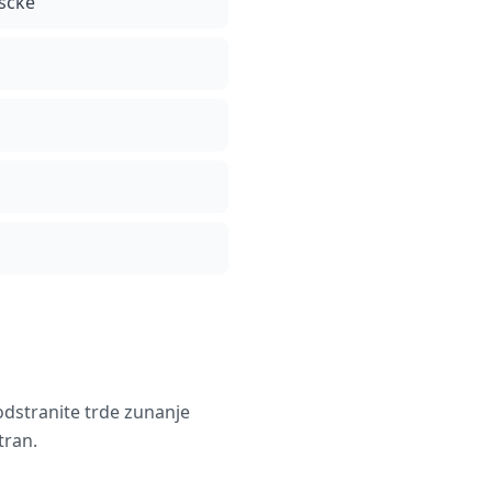
oščke
odstranite trde zunanje
tran.