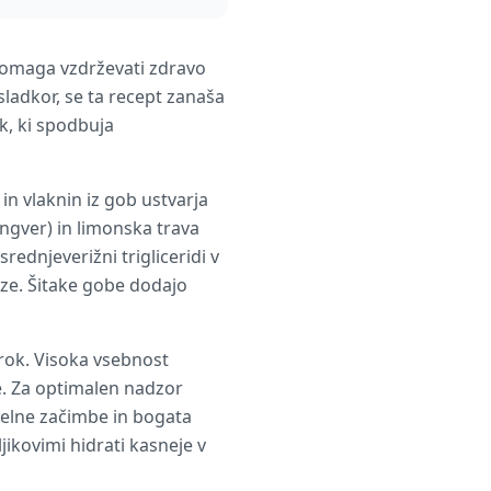
 pomaga vzdrževati zdravo
sladkor, se ta recept zanaša
k, ki spodbuja
n vlaknin iz gob ustvarja
ingver) in limonska trava
rednjeverižni trigliceridi v
ze. Šitake gobe dodajo
rok. Visoka vsebnost
. Za optimalen nadzor
Grelne začimbe in bogata
jikovimi hidrati kasneje v