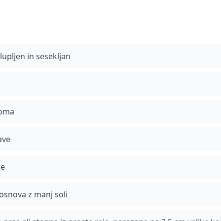
lupljen in sesekljan
moma
ave
te
 osnova z manj soli