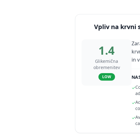
Vpliv na krvni 
Zar
1.4
krv
in 
Glikemična
obremenitev
LOW
NAS
Co
✓
ad
Ad
✓
co
Av
✓
ca