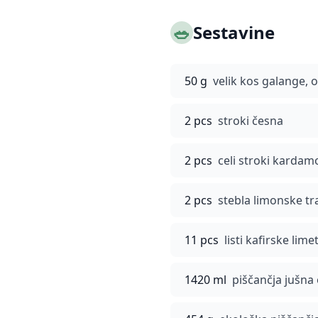
🥗
Sestavine
50 g
velik kos galange, o
2 pcs
stroki česna
2 pcs
celi stroki karda
2 pcs
stebla limonske tr
11 pcs
listi kafirske lime
1420 ml
piščančja jušna