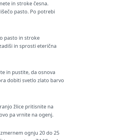
mete in stroke česna.
dišečo pasto. Po potrebi
o pasto in stroke
iši in sprosti eterična
te in pustite, da osnova
ra dobiti svetlo zlato barvo
anjo žlice pritisnite na
novo pa vrnite na ogenj.
a zmernem ognju 20 do 25