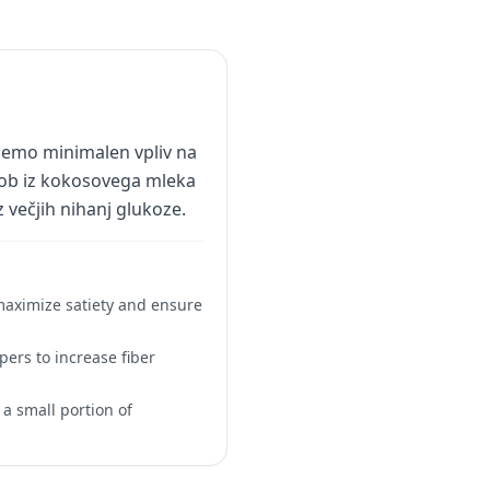
ujemo minimalen vpliv na
ščob iz kokosovega mleka
z večjih nihanj glukoze.
maximize satiety and ensure
pers to increase fiber
 a small portion of