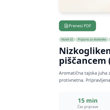
Prenesi PDF
Nizek GI
Prijazno za diabetike
Nizkoglikem
piščancem 
Aromatična tajska juha 
protivnetna. Pripravljena
15 min
Čas priprave