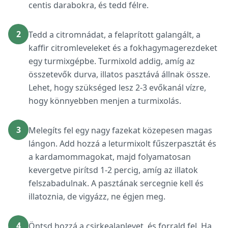
centis darabokra, és tedd félre.
2
Tedd a citromnádat, a felaprított galangált, a
kaffir citromleveleket és a fokhagymagerezdeket
egy turmixgépbe. Turmixold addig, amíg az
összetevők durva, illatos pasztává állnak össze.
Lehet, hogy szükséged lesz 2-3 evőkanál vízre,
hogy könnyebben menjen a turmixolás.
3
Melegíts fel egy nagy fazekat közepesen magas
lángon. Add hozzá a leturmixolt fűszerpasztát és
a kardamommagokat, majd folyamatosan
kevergetve pirítsd 1-2 percig, amíg az illatok
felszabadulnak. A pasztának sercegnie kell és
illatoznia, de vigyázz, ne égjen meg.
4
Öntsd hozzá a csirkealaplevet, és forrald fel. Ha