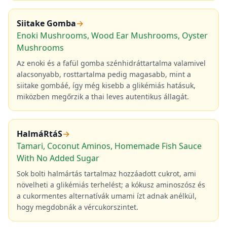
Siitake Gomba
→
Enoki Mushrooms, Wood Ear Mushrooms, Oyster
Mushrooms
Az enoki és a fafül gomba szénhidráttartalma valamivel
alacsonyabb, rosttartalma pedig magasabb, mint a
siitake gombáé, így még kisebb a glikémiás hatásuk,
miközben megőrzik a thai leves autentikus állagát.
HalmáRtáS
→
Tamari, Coconut Aminos, Homemade Fish Sauce
With No Added Sugar
Sok bolti halmártás tartalmaz hozzáadott cukrot, ami
növelheti a glikémiás terhelést; a kókusz aminoszósz és
a cukormentes alternatívák umami ízt adnak anélkül,
hogy megdobnák a vércukorszintet.