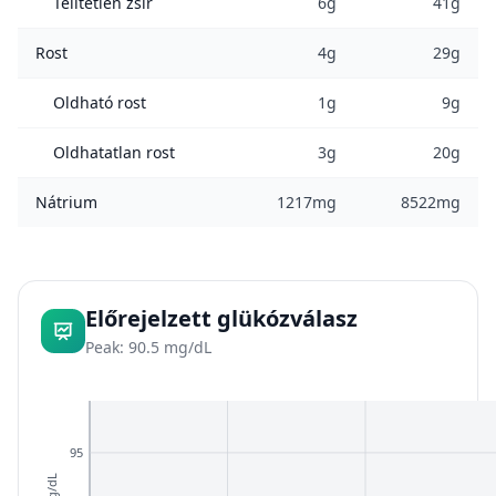
Telítetlen zsír
6g
41g
Rost
4g
29g
Oldható rost
1g
9g
Oldhatatlan rost
3g
20g
Nátrium
1217mg
8522mg
Előrejelzett glükózválasz
Peak: 90.5 mg/dL
95
mg/dL