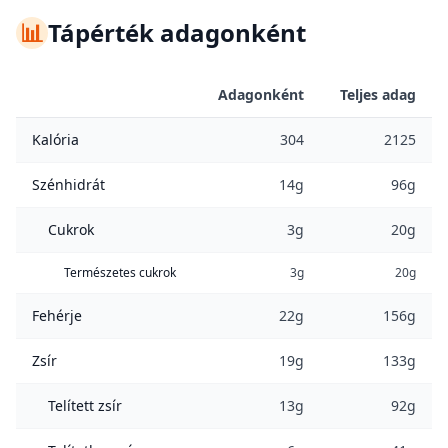
📊
Tápérték adagonként
Adagonként
Teljes adag
Kalória
304
2125
Szénhidrát
14g
96g
Cukrok
3g
20g
Természetes cukrok
3g
20g
Fehérje
22g
156g
Zsír
19g
133g
Telített zsír
13g
92g