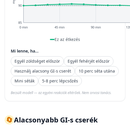
90
85
0 min
45 min
90 min
13
Ez az étkezés
Mi lenne, ha...
Egyél zöldséget először
Egyél fehérjét először
Használj alacsony GI-s cserét
10 perc séta utána
Mini séták
5-8 perc lépcsőzés
Becsült modell — az egyéni reakciók eltérőek. Nem orvosi tanács.
🔄
Alacsonyabb GI-s cserék