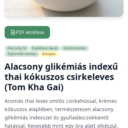
PDF letöltése
Alacsony GI
Diabétesz-barát
Gluténmentes
Tejtermék-mentes
Közepes
Alacsony glikémiás indexű
thai kókuszos csirkeleves
(Tom Kha Gai)
Aromás thai leves omlós csirkehússal, krémes
kókuszos alaplében, természetesen alacsony
glikémiás indexszel és gyulladáscsökkentő
hatással. Kevesebb mint egy óra alatt elkészül,