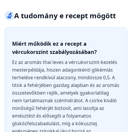
🔬
A tudomány e recept mögött
Miért működik ez a recept a
vércukorszint szabályozásában?
Ez az aromás thai leves a vércukorszint-kezelés
mesterpéldája, hiszen adagonkénti glikémiás
terhelése rendkívül alacsony, mindössze 0,5. A
titok a fehérjében gazdag alapban és az aromás
összetevőkben rejlik, amelyek gyakorlatilag
nem tartalmaznak szénhidrátot. A csirke kiváló
minőségű fehérjét biztosít, ami lassítja az
emésztést és elősegíti a folyamatos
glükózfelszabadulást, míg a kókusztej
egészséges zsírokkal járul hozzá az