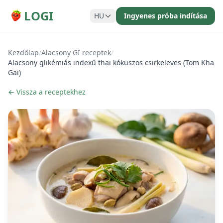
LOGI
HU
Ingyenes próba indítása
Kezdőlap
/
Alacsony GI receptek
/
Alacsony glikémiás indexű thai kókuszos csirkeleves (Tom Kha
Gai)
← Vissza a receptekhez