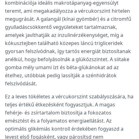
kombinációja ideális makrotápanyag-egyensúlyt
teremt, ami megakadályozza a vércukorszint hirtelen
megugrását. A galangál (kínai gyömbér) és a citromfű
gyulladáscsökkentő vegyületeket tartalmaznak,
amelyek javíthatják az inzulinérzékenységet, míg a
kókusztejben található közepes láncú trigliceridek
gyorsan felszívódnak, így tartós energiát biztosítanak
anélkül, hogy befolyásolnák a glükózszintet. A siitake
gomba mély umami ízt és béta-glükánokat ad az
ételhez, utóbbiak pedig lassítják a szénhidrátok
felszívódását.
Ez a leves tökéletes a vércukorszint szabályozására, ha
teljes értékű étkezésként fogyasztjuk. A magas
fehérje- és zsírtartalom biztosítja a fokozatos
emésztést és a folyamatos energiaellátást. Az
optimális glikémiás kontroll érdekében fogyaszd a
levest első fogásként, vagy párosítsd nem