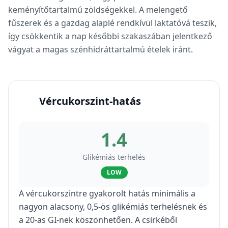
keményítőtartalmú zöldségekkel. A melengető
fűszerek és a gazdag alaplé rendkívül laktatóvá teszik,
így csökkentik a nap későbbi szakaszában jelentkező
vágyat a magas szénhidráttartalmú ételek iránt.
Vércukorszint-hatás
1.4
Glikémiás terhelés
LOW
A vércukorszintre gyakorolt hatás minimális a
nagyon alacsony, 0,5-ös glikémiás terhelésnek és
a 20-as GI-nek köszönhetően. A csirkéből