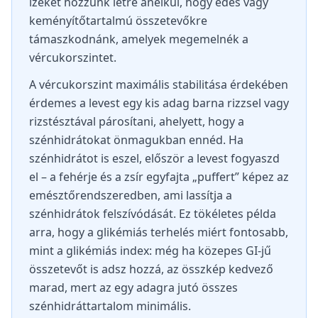
ízeket hozzunk létre anélkül, hogy édes vagy
keményítőtartalmú összetevőkre
támaszkodnánk, amelyek megemelnék a
vércukorszintet.
A vércukorszint maximális stabilitása érdekében
érdemes a levest egy kis adag barna rizzsel vagy
rizstésztával párosítani, ahelyett, hogy a
szénhidrátokat önmagukban ennéd. Ha
szénhidrátot is eszel, először a levest fogyaszd
el – a fehérje és a zsír egyfajta „puffert” képez az
emésztőrendszeredben, ami lassítja a
szénhidrátok felszívódását. Ez tökéletes példa
arra, hogy a glikémiás terhelés miért fontosabb,
mint a glikémiás index: még ha közepes GI-jű
összetevőt is adsz hozzá, az összkép kedvező
marad, mert az egy adagra jutó összes
szénhidráttartalom minimális.