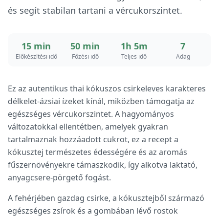
és segít stabilan tartani a vércukorszintet.
15 min
50 min
1h 5m
7
Előkészítési idő
Főzési idő
Teljes idő
Adag
Ez az autentikus thai kókuszos csirkeleves karakteres
délkelet-ázsiai ízeket kínál, miközben támogatja az
egészséges vércukorszintet. A hagyományos
változatokkal ellentétben, amelyek gyakran
tartalmaznak hozzáadott cukrot, ez a recept a
kókusztej természetes édességére és az aromás
fűszernövényekre támaszkodik, így alkotva laktató,
anyagcsere-pörgető fogást.
A fehérjében gazdag csirke, a kókusztejből származó
egészséges zsírok és a gombában lévő rostok