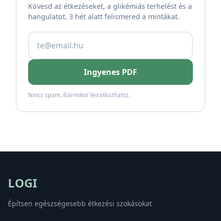
Kövesd az étkezéseket, a glikémiás terhelést és a
hangulatot. 3 hét alatt felismered a mintákat.
Ingyenes PDF
Nincs spam. Bármikor leiratkozhatsz.
LOGI
Építsen egészségesebb étkezési szokásokat