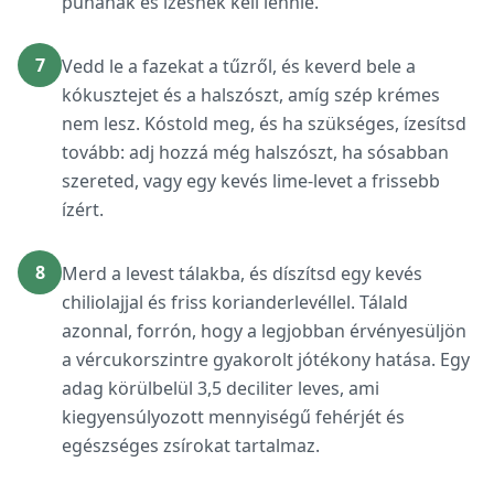
puhának és ízesnek kell lennie.
7
Vedd le a fazekat a tűzről, és keverd bele a
kókusztejet és a halszószt, amíg szép krémes
nem lesz. Kóstold meg, és ha szükséges, ízesítsd
tovább: adj hozzá még halszószt, ha sósabban
szereted, vagy egy kevés lime-levet a frissebb
ízért.
8
Merd a levest tálakba, és díszítsd egy kevés
chiliolajjal és friss korianderlevéllel. Tálald
azonnal, forrón, hogy a legjobban érvényesüljön
a vércukorszintre gyakorolt jótékony hatása. Egy
adag körülbelül 3,5 deciliter leves, ami
kiegyensúlyozott mennyiségű fehérjét és
egészséges zsírokat tartalmaz.