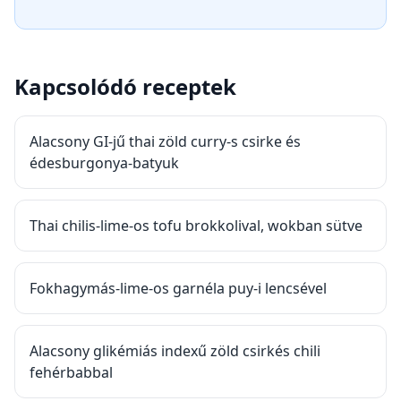
Kapcsolódó receptek
Alacsony GI-jű thai zöld curry-s csirke és
édesburgonya-batyuk
Thai chilis-lime-os tofu brokkolival, wokban sütve
Fokhagymás-lime-os garnéla puy-i lencsével
Alacsony glikémiás indexű zöld csirkés chili
fehérbabbal