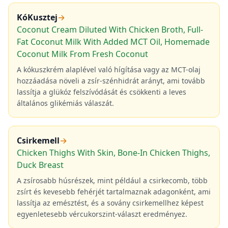
KóKusztej
→
Coconut Cream Diluted With Chicken Broth, Full-
Fat Coconut Milk With Added MCT Oil, Homemade
Coconut Milk From Fresh Coconut
A kókuszkrém alaplével való hígítása vagy az MCT-olaj
hozzáadása növeli a zsír-szénhidrát arányt, ami tovább
lassítja a glükóz felszívódását és csökkenti a leves
általános glikémiás válaszát.
Csirkemell
→
Chicken Thighs With Skin, Bone-In Chicken Thighs,
Duck Breast
A zsírosabb húsrészek, mint például a csirkecomb, több
zsírt és kevesebb fehérjét tartalmaznak adagonként, ami
lassítja az emésztést, és a sovány csirkemellhez képest
egyenletesebb vércukorszint-választ eredményez.