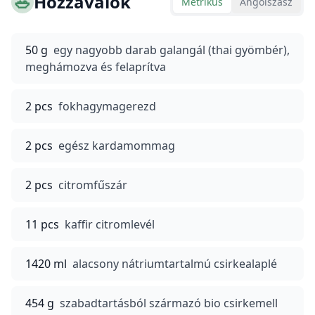
🥗
Hozzávalók
Metrikus
Angolszász
50 g
egy nagyobb darab galangál (thai gyömbér),
meghámozva és felaprítva
2 pcs
fokhagymagerezd
2 pcs
egész kardamommag
2 pcs
citromfűszár
11 pcs
kaffir citromlevél
1420 ml
alacsony nátriumtartalmú csirkealaplé
454 g
szabadtartásból származó bio csirkemell