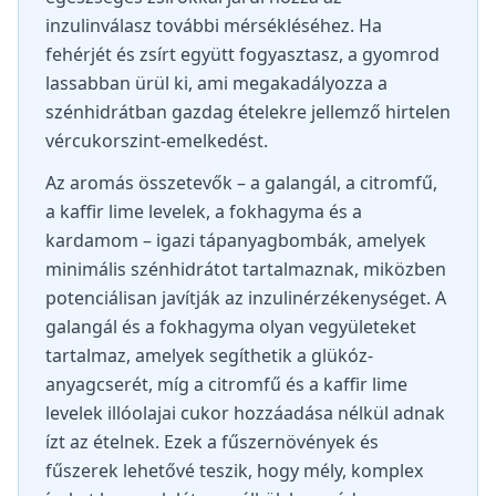
inzulinválasz további mérsékléséhez. Ha
fehérjét és zsírt együtt fogyasztasz, a gyomrod
lassabban ürül ki, ami megakadályozza a
szénhidrátban gazdag ételekre jellemző hirtelen
vércukorszint-emelkedést.
Az aromás összetevők – a galangál, a citromfű,
a kaffir lime levelek, a fokhagyma és a
kardamom – igazi tápanyagbombák, amelyek
minimális szénhidrátot tartalmaznak, miközben
potenciálisan javítják az inzulinérzékenységet. A
galangál és a fokhagyma olyan vegyületeket
tartalmaz, amelyek segíthetik a glükóz-
anyagcserét, míg a citromfű és a kaffir lime
levelek illóolajai cukor hozzáadása nélkül adnak
ízt az ételnek. Ezek a fűszernövények és
fűszerek lehetővé teszik, hogy mély, komplex