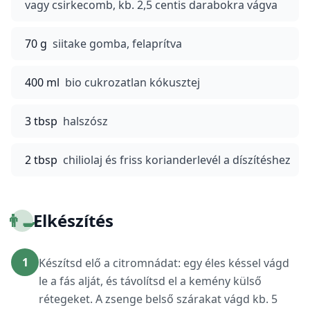
vagy csirkecomb, kb. 2,5 centis darabokra vágva
70 g
siitake gomba, felaprítva
400 ml
bio cukrozatlan kókusztej
3 tbsp
halszósz
2 tbsp
chiliolaj és friss korianderlevél a díszítéshez
👨‍🍳
Elkészítés
1
Készítsd elő a citromnádat: egy éles késsel vágd
le a fás alját, és távolítsd el a kemény külső
rétegeket. A zsenge belső szárakat vágd kb. 5