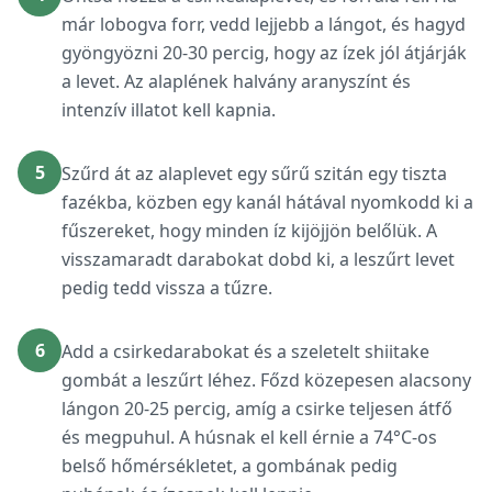
már lobogva forr, vedd lejjebb a lángot, és hagyd
gyöngyözni 20-30 percig, hogy az ízek jól átjárják
a levet. Az alaplének halvány aranyszínt és
intenzív illatot kell kapnia.
5
Szűrd át az alaplevet egy sűrű szitán egy tiszta
fazékba, közben egy kanál hátával nyomkodd ki a
fűszereket, hogy minden íz kijöjjön belőlük. A
visszamaradt darabokat dobd ki, a leszűrt levet
pedig tedd vissza a tűzre.
6
Add a csirkedarabokat és a szeletelt shiitake
gombát a leszűrt léhez. Főzd közepesen alacsony
lángon 20-25 percig, amíg a csirke teljesen átfő
és megpuhul. A húsnak el kell érnie a 74°C-os
belső hőmérsékletet, a gombának pedig