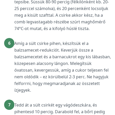
tepsibe. Süssük 80-90 percig (félkilónként kb. 20-
25 perccel számolva), és 20 percenként locsoljuk
meg a kisült szafttal. A csirke akkor kész, ha a
comb legvastagabb részébe szúrt maghőmérő
74°C-ot mutat, és a kifolyó húslé tiszta.
6
Amíg a sült csirke pihen, készítsük el a
balzsamecet-redukciót. Keverjük össze a
balzsamecetet és a barnacukrot egy kis lábasban,
közepesen alacsony lángon. Melegítsük
óvatosan, kevergessük, amíg a cukor teljesen fel
nem oldódik – ez körülbelül 2-3 perc. Ne hagyjuk
felforrni, hogy megmaradjanak az összetett
ízjegyek.
7
Tedd át a sült csirkét egy vágódeszkára, és
pihentesd 10 percig. Darabold fel, a bőrt pedig