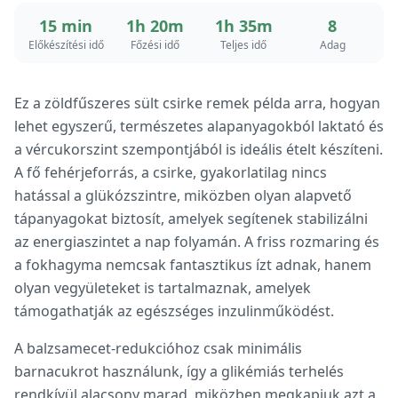
15 min
1h 20m
1h 35m
8
Előkészítési idő
Főzési idő
Teljes idő
Adag
Ez a zöldfűszeres sült csirke remek példa arra, hogyan
lehet egyszerű, természetes alapanyagokból laktató és
a vércukorszint szempontjából is ideális ételt készíteni.
A fő fehérjeforrás, a csirke, gyakorlatilag nincs
hatással a glükózszintre, miközben olyan alapvető
tápanyagokat biztosít, amelyek segítenek stabilizálni
az energiaszintet a nap folyamán. A friss rozmaring és
a fokhagyma nemcsak fantasztikus ízt adnak, hanem
olyan vegyületeket is tartalmaznak, amelyek
támogathatják az egészséges inzulinműködést.
A balzsamecet-redukcióhoz csak minimális
barnacukrot használunk, így a glikémiás terhelés
rendkívül alacsony marad, miközben megkapjuk azt a