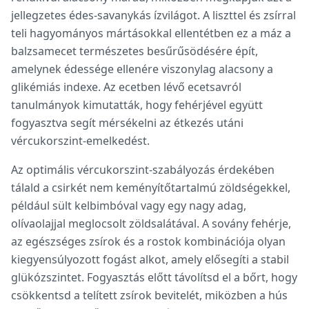
jellegzetes édes-savanykás ízvilágot. A liszttel és zsírral
teli hagyományos mártásokkal ellentétben ez a máz a
balzsamecet természetes besűrűsödésére épít,
amelynek édessége ellenére viszonylag alacsony a
glikémiás indexe. Az ecetben lévő ecetsavról
tanulmányok kimutatták, hogy fehérjével együtt
fogyasztva segít mérsékelni az étkezés utáni
vércukorszint-emelkedést.
Az optimális vércukorszint-szabályozás érdekében
tálald a csirkét nem keményítőtartalmú zöldségekkel,
például sült kelbimbóval vagy egy nagy adag,
olívaolajjal meglocsolt zöldsalátával. A sovány fehérje,
az egészséges zsírok és a rostok kombinációja olyan
kiegyensúlyozott fogást alkot, amely elősegíti a stabil
glükózszintet. Fogyasztás előtt távolítsd el a bőrt, hogy
csökkentsd a telített zsírok bevitelét, miközben a hús