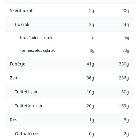
Szénhidrát
5g
40g
Cukrok
3g
24g
Hozzáadott cukrok
1g
4g
Természetes cukrok
3g
20g
Fehérje
41g
330g
Zsír
36g
286g
Telített zsír
10g
80g
Telítetlen zsír
20g
159g
Rost
1g
5g
Oldható rost
0g
2g