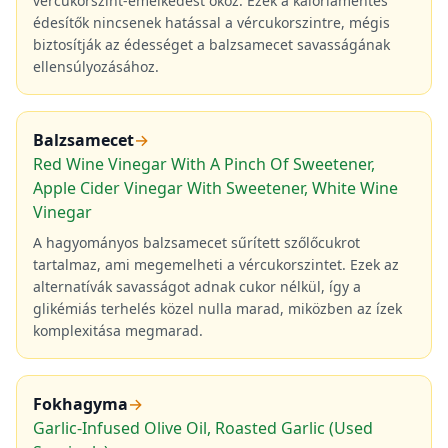
vércukorszint-emelkedést okoz. Ezek a kalóriamentes
édesítők nincsenek hatással a vércukorszintre, mégis
biztosítják az édességet a balzsamecet savasságának
ellensúlyozásához.
Balzsamecet
→
Red Wine Vinegar With A Pinch Of Sweetener,
Apple Cider Vinegar With Sweetener, White Wine
Vinegar
A hagyományos balzsamecet sűrített szőlőcukrot
tartalmaz, ami megemelheti a vércukorszintet. Ezek az
alternatívák savasságot adnak cukor nélkül, így a
glikémiás terhelés közel nulla marad, miközben az ízek
komplexitása megmarad.
Fokhagyma
→
Garlic-Infused Olive Oil, Roasted Garlic (Used