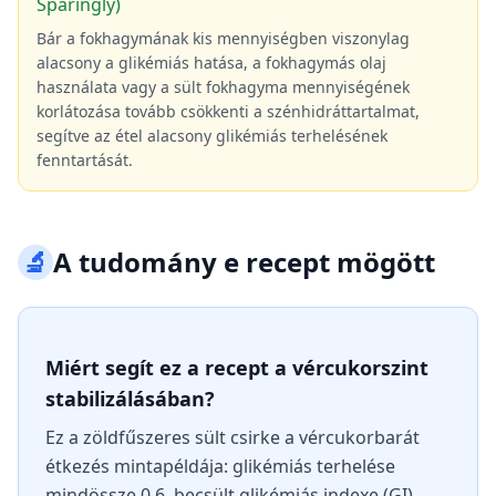
Sparingly)
Bár a fokhagymának kis mennyiségben viszonylag
alacsony a glikémiás hatása, a fokhagymás olaj
használata vagy a sült fokhagyma mennyiségének
korlátozása tovább csökkenti a szénhidráttartalmat,
segítve az étel alacsony glikémiás terhelésének
fenntartását.
🔬
A tudomány e recept mögött
Miért segít ez a recept a vércukorszint
stabilizálásában?
Ez a zöldfűszeres sült csirke a vércukorbarát
étkezés mintapéldája: glikémiás terhelése
mindössze 0,6, becsült glikémiás indexe (GI)