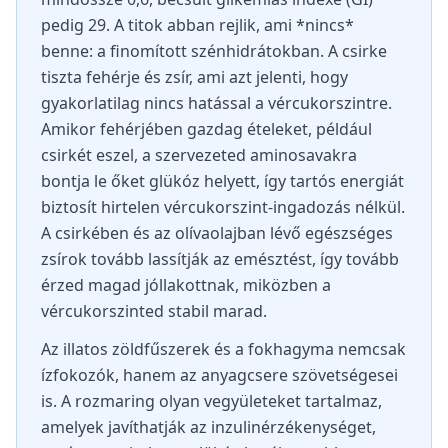
pedig 29. A titok abban rejlik, ami *nincs*
benne: a finomított szénhidrátokban. A csirke
tiszta fehérje és zsír, ami azt jelenti, hogy
gyakorlatilag nincs hatással a vércukorszintre.
Amikor fehérjében gazdag ételeket, például
csirkét eszel, a szervezeted aminosavakra
bontja le őket glükóz helyett, így tartós energiát
biztosít hirtelen vércukorszint-ingadozás nélkül.
A csirkében és az olívaolajban lévő egészséges
zsírok tovább lassítják az emésztést, így tovább
érzed magad jóllakottnak, miközben a
vércukorszinted stabil marad.
Az illatos zöldfűszerek és a fokhagyma nemcsak
ízfokozók, hanem az anyagcsere szövetségesei
is. A rozmaring olyan vegyületeket tartalmaz,
amelyek javíthatják az inzulinérzékenységet,