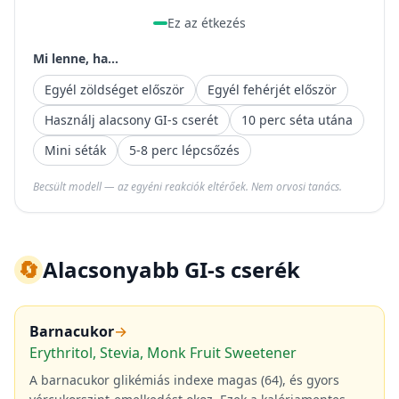
Ez az étkezés
Mi lenne, ha...
Egyél zöldséget először
Egyél fehérjét először
Használj alacsony GI-s cserét
10 perc séta utána
Mini séták
5-8 perc lépcsőzés
Becsült modell — az egyéni reakciók eltérőek. Nem orvosi tanács.
🔄
Alacsonyabb GI-s cserék
Barnacukor
→
Erythritol, Stevia, Monk Fruit Sweetener
A barnacukor glikémiás indexe magas (64), és gyors