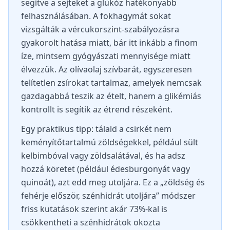
segítve a sejteket a glükóz hatékonyabb
felhasználásában. A fokhagymát sokat
vizsgálták a vércukorszint-szabályozásra
gyakorolt hatása miatt, bár itt inkább a finom
íze, mintsem gyógyászati mennyisége miatt
élvezzük. Az olívaolaj szívbarát, egyszeresen
telítetlen zsírokat tartalmaz, amelyek nemcsak
gazdagabbá teszik az ételt, hanem a glikémiás
kontrollt is segítik az étrend részeként.
Egy praktikus tipp: tálald a csirkét nem
keményítőtartalmú zöldségekkel, például sült
kelbimbóval vagy zöldsalátával, és ha adsz
hozzá köretet (például édesburgonyát vagy
quinoát), azt edd meg utoljára. Ez a „zöldség és
fehérje először, szénhidrát utoljára” módszer
friss kutatások szerint akár 73%-kal is
csökkentheti a szénhidrátok okozta