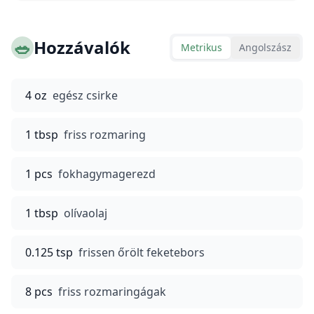
🥗
Hozzávalók
Metrikus
Angolszász
4 oz
egész csirke
1 tbsp
friss rozmaring
1 pcs
fokhagymagerezd
1 tbsp
olívaolaj
0.125 tsp
frissen őrölt feketebors
8 pcs
friss rozmaringágak