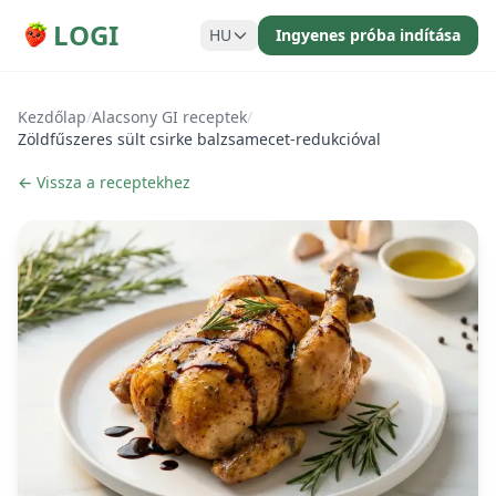
LOGI
HU
Ingyenes próba indítása
Kezdőlap
/
Alacsony GI receptek
/
Zöldfűszeres sült csirke balzsamecet-redukcióval
← Vissza a receptekhez