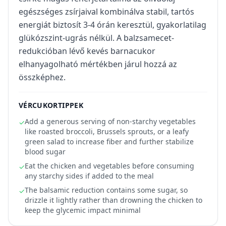
egészséges zsírjaival kombinálva stabil, tartós
energiát biztosít 3-4 órán keresztül, gyakorlatilag
glükózszint-ugrás nélkül. A balzsamecet-
redukcióban lévő kevés barnacukor
elhanyagolható mértékben járul hozzá az
összképhez.
VÉRCUKORTIPPEK
Add a generous serving of non-starchy vegetables
✓
like roasted broccoli, Brussels sprouts, or a leafy
green salad to increase fiber and further stabilize
blood sugar
Eat the chicken and vegetables before consuming
✓
any starchy sides if added to the meal
The balsamic reduction contains some sugar, so
✓
drizzle it lightly rather than drowning the chicken to
keep the glycemic impact minimal