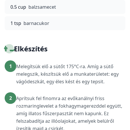
0.5 cup
balzsamecet
1 tsp
barnacukor
👨‍🍳
Elkészítés
1
Melegítsük elő a sütőt 175°C-ra. Amíg a sütő
melegszik, készítsük elő a munkaterületet: egy
vágódeszkát, egy éles kést és egy tepsit.
2
Aprítsuk fel finomra az evőkanálnyi friss
rozmaringlevelet a fokhagymagerezddel együtt,
amíg illatos fűszerpasztát nem kapunk. Ez
felszabadítja az illóolajokat, amelyek belülről
ízesítik majd a csirkét.