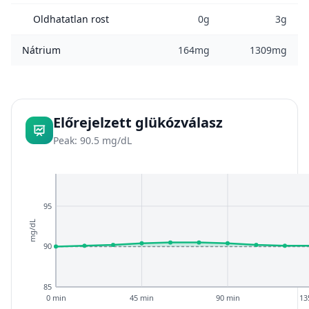
Oldhatatlan rost
0g
3g
Nátrium
164mg
1309mg
Előrejelzett glükózválasz
Peak: 90.5 mg/dL
95
mg/dL
90
85
0 min
45 min
90 min
13