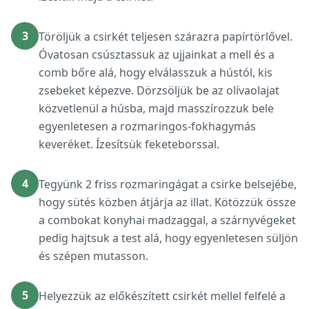
3
Töröljük a csirkét teljesen szárazra papírtörlővel.
Óvatosan csúsztassuk az ujjainkat a mell és a
comb bőre alá, hogy elválasszuk a hústól, kis
zsebeket képezve. Dörzsöljük be az olívaolajat
közvetlenül a húsba, majd masszírozzuk bele
egyenletesen a rozmaringos-fokhagymás
keveréket. Ízesítsük feketeborssal.
4
Tegyünk 2 friss rozmaringágat a csirke belsejébe,
hogy sütés közben átjárja az illat. Kötözzük össze
a combokat konyhai madzaggal, a szárnyvégeket
pedig hajtsuk a test alá, hogy egyenletesen süljön
és szépen mutasson.
5
Helyezzük az előkészített csirkét mellel felfelé a