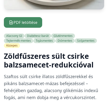
PDF letöltése
Alacsony GI
Diabétesz-barát
Gluténmentes
Tejtermék-mentes
Tojásmentes
Diómentes
Szójamentes
Közepes
Zöldfűszeres sült csirke
balzsamecet-redukcióval
Szaftos sült csirke illatos zöldfűszerekkel és
pikáns balzsamecet-mázas befejezéssel –
fehérjében gazdag, alacsony glikémiás indexű
fogás, ami nem dobja meg a vércukorszintet.