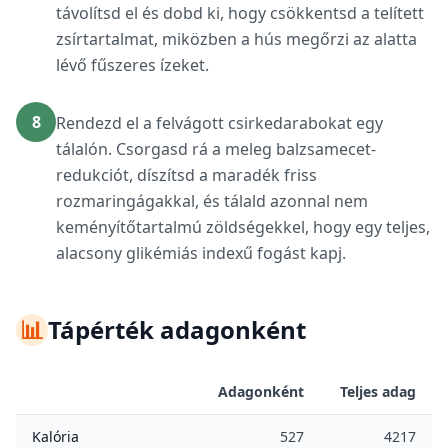
távolítsd el és dobd ki, hogy csökkentsd a telített
zsírtartalmat, miközben a hús megőrzi az alatta
lévő fűszeres ízeket.
8
Rendezd el a felvágott csirkedarabokat egy
tálalón. Csorgasd rá a meleg balzsamecet-
redukciót, díszítsd a maradék friss
rozmaringágakkal, és tálald azonnal nem
keményítőtartalmú zöldségekkel, hogy egy teljes,
alacsony glikémiás indexű fogást kapj.
📊
Tápérték adagonként
Adagonként
Teljes adag
Kalória
527
4217