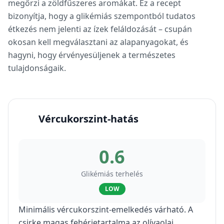
megőrzi a zöldfűszeres aromákat. Ez a recept
bizonyítja, hogy a glikémiás szempontból tudatos
étkezés nem jelenti az ízek feláldozását – csupán
okosan kell megválasztani az alapanyagokat, és
hagyni, hogy érvényesüljenek a természetes
tulajdonságaik.
Vércukorszint-hatás
0.6
Glikémiás terhelés
LOW
Minimális vércukorszint-emelkedés várható. A
csirke magas fehérjetartalma az olívaolaj