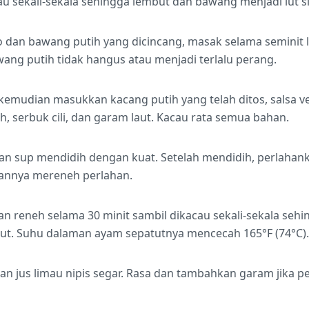
u sekali-sekala sehingga lembut dan bawang menjadi lut sina
o dan bawang putih yang dicincang, masak selama seminit 
wang putih tidak hangus atau menjadi terlalu perang.
mudian masukkan kacang putih yang telah ditos, salsa verde,
h, serbuk cili, dan garam laut. Kacau rata semua bahan.
kan sup mendidih dengan kuat. Setelah mendidih, perlahan
annya mereneh perlahan.
dan reneh selama 30 minit sambil dikacau sekali-sekala se
t. Suhu dalaman ayam sepatutnya mencecah 165°F (74°C).
n jus limau nipis segar. Rasa dan tambahkan garam jika pe