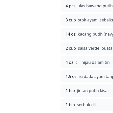
4 pcs
ulas bawang putih,
3 cup
stok ayam, sebai
14 oz
kacang putih (navy,
2 cup
salsa verde, buata
4 oz
cili hijau dalam tin
1.5 oz
isi dada ayam tanp
1 tsp
jintan putih kisar
1 tsp
serbuk cili