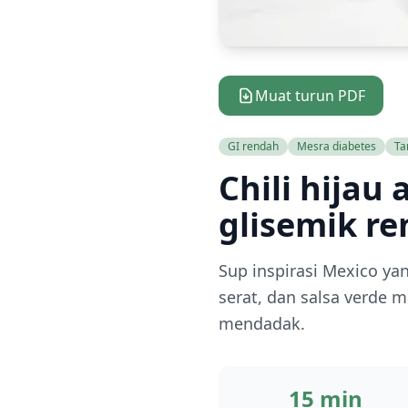
Muat turun PDF
GI rendah
Mesra diabetes
Ta
Chili hijau
glisemik re
Sup inspirasi Mexico y
serat, dan salsa verde 
mendadak.
15 min