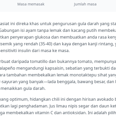
Masa memasak
Jumlah masa
hasiat ini direka khas untuk pengurusan gula darah yang s
Gabungan isi ayam tanpa lemak dan kacang putih membeka
tkan penyerapan glukosa dan membuatkan anda rasa ken
semik yang rendah (35-40) dan kaya dengan kanji rintang,
itiviti insulin dari masa ke masa.
perbuat daripada tomatillo dan bukannya tomato, mempuny
 jalapeño mengandungi kapsaisin, sebatian yang terbukti 
 dara tambahan membekalkan lemak monotaktepu sihat y
ayur-sayuran yang banyak—lada benggala, bawang besar, 
a menaikkan gula darah.
yang optimum, hidangkan chili ini dengan hirisan avokad
tkan lagi penghadaman. Jus limau nipis segar dan daun k
ga membekalkan vitamin C dan antioksidan. Ini adalah pil