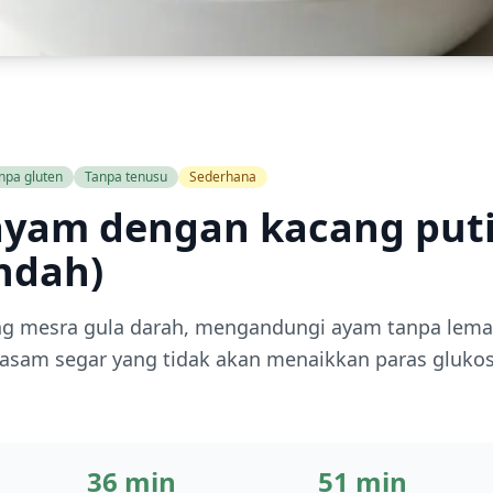
npa gluten
Tanpa tenusu
Sederhana
 ayam dengan kacang puti
ndah)
ang mesra gula darah, mengandungi ayam tanpa lemak
masam segar yang tidak akan menaikkan paras gluko
36 min
51 min