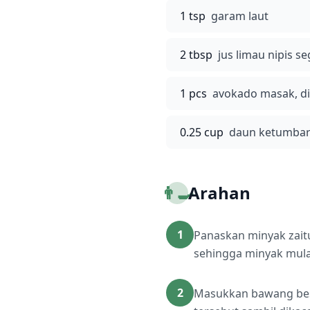
1 tsp
garam laut
2 tbsp
jus limau nipis se
1 pcs
avokado masak, di
0.25 cup
daun ketumbar 
👨‍🍳
Arahan
1
Panaskan minyak zaitu
sehingga minyak mula b
2
Masukkan bawang besa