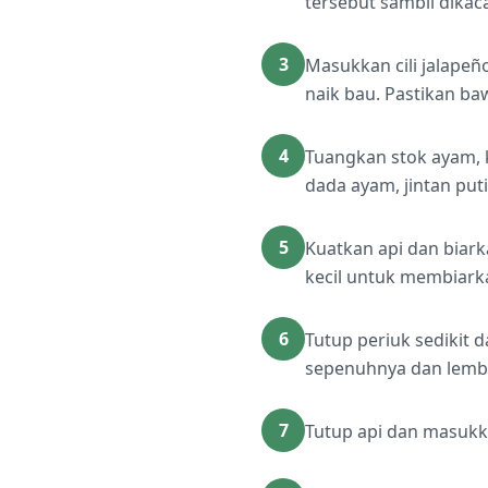
tersebut sambil dikaca
3
Masukkan cili jalapeñ
naik bau. Pastikan ba
4
Tuangkan stok ayam, ke
dada ayam, jintan puti
5
Kuatkan api dan biar
kecil untuk membiark
6
Tutup periuk sedikit 
sepenuhnya dan lembu
7
Tutup api dan masukka