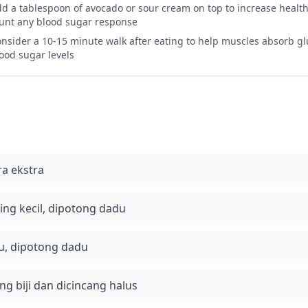
d a tablespoon of avocado or sour cream on top to increase healthy
unt any blood sugar response
nsider a 10-15 minute walk after eating to help muscles absorb g
ood sugar levels
ra ekstra
ng kecil, dipotong dadu
au, dipotong dadu
ang biji dan dicincang halus