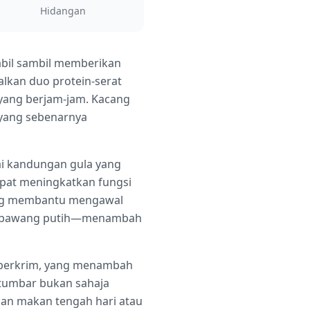
Hidangan
tabil sambil memberikan
lkan duo protein-serat
yang berjam-jam. Kacang
 yang sebenarnya
ai kandungan gula yang
dapat meningkatkan fungsi
ang membantu mengawal
dan bawang putih—menambah
o berkrim, yang menambah
etumbar bukan sahaja
ihan makan tengah hari atau