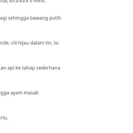
r, kira-kira 5 minit.
lagi sehingga bawang putih
 cili hijau dalam tin, isi
kan api ke tahap sederhana
hingga ayam masak
rlu.