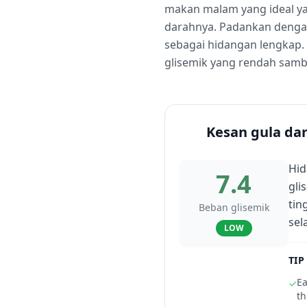
makan malam yang ideal ya
darahnya. Padankan dengan 
sebagai hidangan lengkap.
glisemik yang rendah samb
Kesan gula da
Hid
7.4
gli
tin
Beban glisemik
sel
LOW
TIP
Ea
✓
th