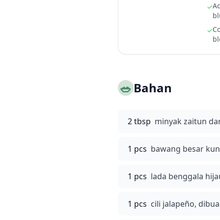
Ad
✓
bl
Co
✓
bl
🥗
Bahan
2 tbsp
minyak zaitun da
1 pcs
bawang besar kuni
1 pcs
lada benggala hij
1 pcs
cili jalapeño, dibu