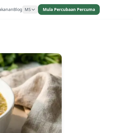
akanan
Blog
MS
Mula Percubaan Percuma