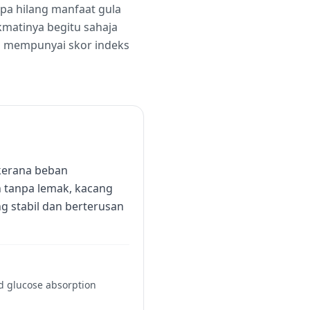
pa hilang manfaat gula
kmatinya begitu sahaja
ni mempunyai skor indeks
kerana beban
n tanpa lemak, kacang
g stabil dan berterusan
and glucose absorption