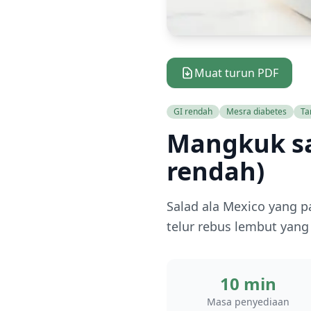
Muat turun PDF
GI rendah
Mesra diabetes
Ta
Mangkuk sa
rendah)
Salad ala Mexico yang p
telur rebus lembut yang
10 min
Masa penyediaan