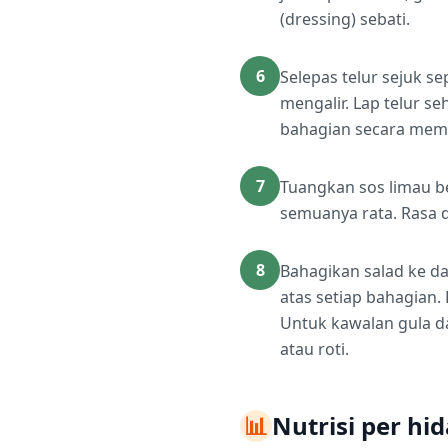
(dressing) sebati.
6
Selepas telur sejuk s
mengalir. Lap telur s
bahagian secara mem
7
Tuangkan sos limau b
semuanya rata. Rasa d
8
Bahagikan salad ke d
atas setiap bahagian.
Untuk kawalan gula d
atau roti.
📊
Nutrisi per hi