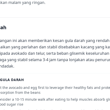
akan malam yang ringan.
rah
angan ini akan memberikan kesan gula darah yang renda
aikan yang perlahan dan stabil disebabkan kacang yang kay
ipada avokado dan telur, serta beban glisemik keseluruha
aga yang stabil selama 3-4 jam tanpa lonjakan atau penur
ndadak.
 GULA DARAH
t the avocado and egg first to leverage their healthy fats and prot
sorption from the beans
nsider a 10-15 minute walk after eating to help muscles absorb gl
ood sugar rise