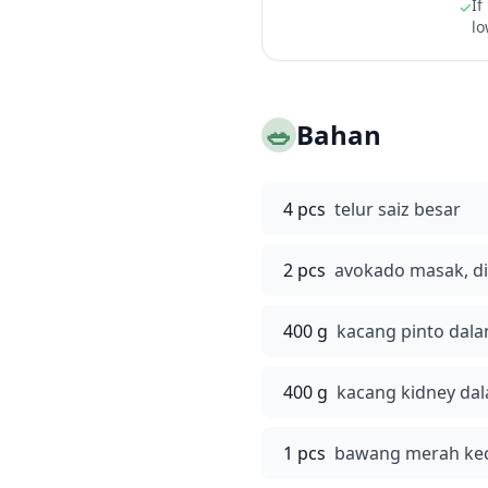
If
✓
lo
🥗
Bahan
4 pcs
telur saiz besar
2 pcs
avokado masak, di
400 g
kacang pinto dalam
400 g
kacang kidney dala
1 pcs
bawang merah kecil