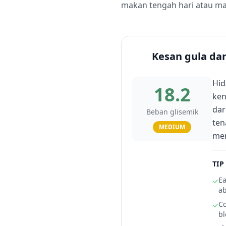
makan tengah hari atau m
Kesan gula da
Hid
18.2
ken
dar
Beban glisemik
ten
MEDIUM
me
TIP
Ea
✓
ab
Co
✓
bl