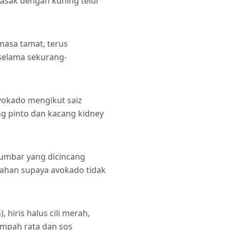
asak dengan kuning telur
masa tamat, terus
 selama sekurang-
avokado mengikut saiz
 pinto dan kacang kidney
tumbar yang dicincang
bahan supaya avokado tidak
 hiris halus cili merah,
rempah rata dan sos