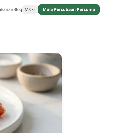
akanan
Blog
MS
Mula Percubaan Percuma