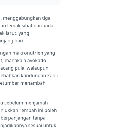
ah, menggabungkan tiga
dan lemak sihat daripada
k larut, yang
njang hari.
bungan makronutrien yang
rat, manakala avokado
acang pula, walaupun
isebabkan kandungan kanji
n ketumbar menambah
ulu sebelum menjamah
unjukkan rempah ini boleh
a berpanjangan tanpa
enjadikannya sesuai untuk