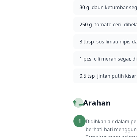
30 g
daun ketumbar sega
250 g
tomato ceri, dibel
3 tbsp
sos limau nipis 
1 pcs
cili merah segar, d
0.5 tsp
jintan putih kisar
👨‍🍳
Arahan
1
Didihkan air dalam pe
berhati-hati mengguna