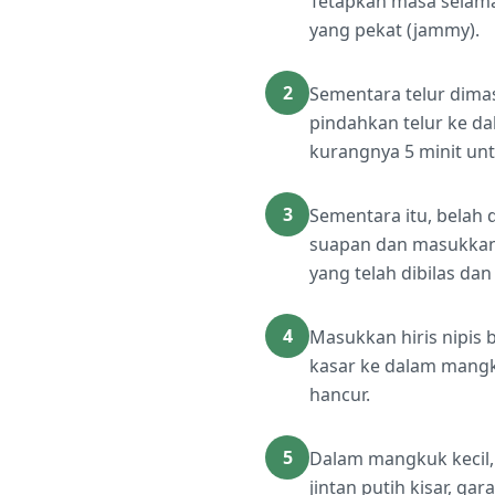
Tetapkan masa selama
yang pekat (jammy).
2
Sementara telur dima
pindahkan telur ke d
kurangnya 5 minit u
3
Sementara itu, belah 
suapan dan masukkan
yang telah dibilas da
4
Masukkan hiris nipis
kasar ke dalam mangk
hancur.
5
Dalam mangkuk kecil, c
jintan putih kisar, ga