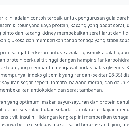
arik ini adalah contoh terbaik untuk pengurusan gula dar
semik: telur yang kaya protein, kacang yang padat serat, 
pinto dan kacang kidney membekalkan serat larut dan tida
 glukosa dan memberikan tahap tenaga yang stabil sepa
i ini sangat berkesan untuk kawalan glisemik adalah ga
an protein berkualiti tinggi dengan hampir sifar karbohid
tepu yang membantu mengawal tindak balas glisemik. K
mempunyai indeks glisemik yang rendah (sekitar 28-35) d
ur-sayuran segar seperti tomato, bawang merah, dan dau
l membekalkan antioksidan dan serat tambahan.
rah yang optimum, makan sayur-sayuran dan protein dah
putih dalam sos salad bukan sekadar untuk rasa—kajian men
sitiviti insulin. Hidangan lengkap ini memberikan tenag
iasanya berlaku selepas makan salad berasaskan bijirin, m