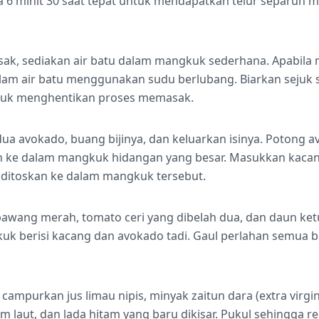
 6 minit 30 saat tepat untuk mendapatkan telur separuh m
sak, sediakan air batu dalam mangkuk sederhana. Apabila 
alam air batu menggunakan sudu berlubang. Biarkan sejuk
ntuk menghentikan proses memasak.
dua avokado, buang bijinya, dan keluarkan isinya. Potong 
 ke dalam mangkuk hidangan yang besar. Masukkan kacang
n ditoskan ke dalam mangkuk tersebut.
 bawang merah, tomato ceri yang dibelah dua, dan daun ke
uk berisi kacang dan avokado tadi. Gaul perlahan semua 
ampurkan jus limau nipis, minyak zaitun dara (extra virgin),
ram laut, dan lada hitam yang baru dikisar. Pukul sehingga 