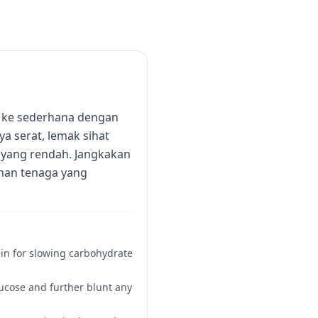
h ke sederhana dengan
a serat, lemak sihat
n yang rendah. Jangkakan
unan tenaga yang
ein for slowing carbohydrate
ucose and further blunt any