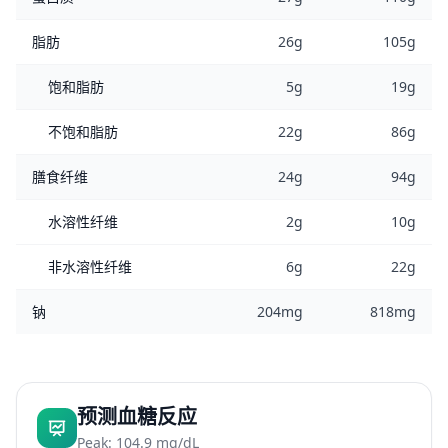
脂肪
26g
105g
饱和脂肪
5g
19g
不饱和脂肪
22g
86g
膳食纤维
24g
94g
水溶性纤维
2g
10g
非水溶性纤维
6g
22g
钠
204mg
818mg
预测血糖反应
Peak: 104.9 mg/dL