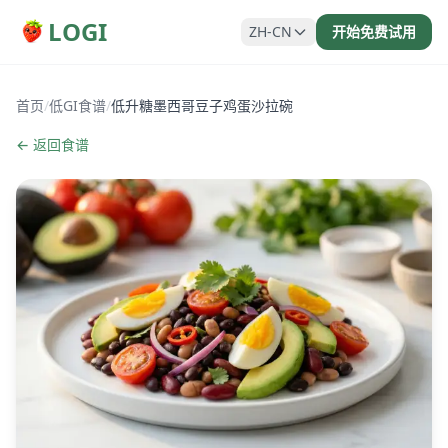
LOGI
ZH-CN
开始免费试用
首页
/
低GI食谱
/
低升糖墨西哥豆子鸡蛋沙拉碗
← 返回食谱