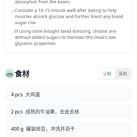
absorption from the beans
Consider a 10-15 minute walk after eating to help
✓
muscles absorb glucose and further blunt any blood
sugar rise
If using store-bought salad dressing, choose one
✓
without added sugars to maintain the meal's low
glycemic properties
🥗
食材
公制
英制
4 pcs
大鸡蛋
2 pcs
成熟的牛油果，去皮去核
400 g
罐装斑豆，冲洗并沥干