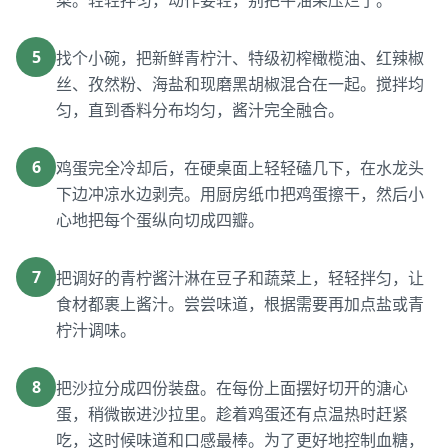
菜。轻轻拌匀，动作要轻，别把牛油果压烂了。
5
找个小碗，把新鲜青柠汁、特级初榨橄榄油、红辣椒
丝、孜然粉、海盐和现磨黑胡椒混合在一起。搅拌均
匀，直到香料分布均匀，酱汁完全融合。
6
鸡蛋完全冷却后，在硬桌面上轻轻磕几下，在水龙头
下边冲凉水边剥壳。用厨房纸巾把鸡蛋擦干，然后小
心地把每个蛋纵向切成四瓣。
7
把调好的青柠酱汁淋在豆子和蔬菜上，轻轻拌匀，让
食材都裹上酱汁。尝尝味道，根据需要再加点盐或青
柠汁调味。
8
把沙拉分成四份装盘。在每份上面摆好切开的溏心
蛋，稍微嵌进沙拉里。趁着鸡蛋还有点温热时赶紧
吃，这时候味道和口感最棒。为了更好地控制血糖，