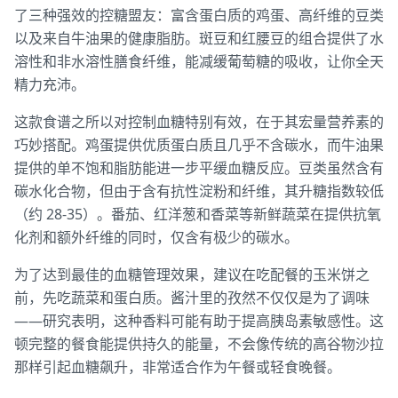
了三种强效的控糖盟友：富含蛋白质的鸡蛋、高纤维的豆类
以及来自牛油果的健康脂肪。斑豆和红腰豆的组合提供了水
溶性和非水溶性膳食纤维，能减缓葡萄糖的吸收，让你全天
精力充沛。
这款食谱之所以对控制血糖特别有效，在于其宏量营养素的
巧妙搭配。鸡蛋提供优质蛋白质且几乎不含碳水，而牛油果
提供的单不饱和脂肪能进一步平缓血糖反应。豆类虽然含有
碳水化合物，但由于含有抗性淀粉和纤维，其升糖指数较低
（约 28-35）。番茄、红洋葱和香菜等新鲜蔬菜在提供抗氧
化剂和额外纤维的同时，仅含有极少的碳水。
为了达到最佳的血糖管理效果，建议在吃配餐的玉米饼之
前，先吃蔬菜和蛋白质。酱汁里的孜然不仅仅是为了调味
——研究表明，这种香料可能有助于提高胰岛素敏感性。这
顿完整的餐食能提供持久的能量，不会像传统的高谷物沙拉
那样引起血糖飙升，非常适合作为午餐或轻食晚餐。