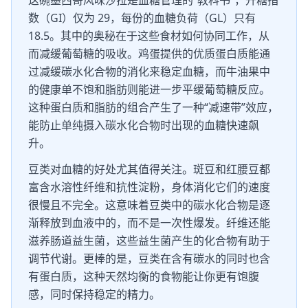
这碗墨西哥风味沙拉是血糖管理的“教科书”，升糖指
数（GI）仅为 29，每份的血糖负荷（GL）只有
18.5。其中的奥秘在于这些食材如何协同工作，从
而减缓葡萄糖的吸收。鸡蛋提供的优质蛋白质能通
过减缓碳水化合物的消化来稳定血糖，而牛油果中
的健康单不饱和脂肪则能进一步平缓葡萄糖反应。
这种蛋白质和脂肪的组合产生了一种“减速带”效应，
能防止单纯摄入碳水化合物时出现的血糖快速飙
升。
豆类对血糖的好处尤其值得关注。斑豆和红腰豆都
富含水溶性纤维和抗性淀粉，身体消化它们的速度
很慢且不完全。这意味着豆类中的碳水化合物是逐
渐释放到血液中的，而不是一次性爆发。纤维还能
滋养肠道益生菌，这些益生菌产生的化合物有助于
调节代谢。更棒的是，豆类在含有碳水的同时也含
有蛋白质，这种天然均衡的食物能让你更有饱腹
感，同时保持稳定的精力。