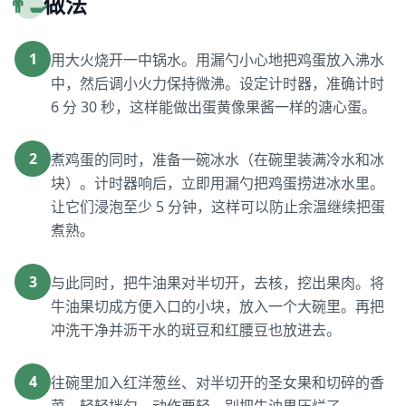
👨‍🍳
做法
1
用大火烧开一中锅水。用漏勺小心地把鸡蛋放入沸水
中，然后调小火力保持微沸。设定计时器，准确计时
6 分 30 秒，这样能做出蛋黄像果酱一样的溏心蛋。
2
煮鸡蛋的同时，准备一碗冰水（在碗里装满冷水和冰
块）。计时器响后，立即用漏勺把鸡蛋捞进冰水里。
让它们浸泡至少 5 分钟，这样可以防止余温继续把蛋
煮熟。
3
与此同时，把牛油果对半切开，去核，挖出果肉。将
牛油果切成方便入口的小块，放入一个大碗里。再把
冲洗干净并沥干水的斑豆和红腰豆也放进去。
4
往碗里加入红洋葱丝、对半切开的圣女果和切碎的香