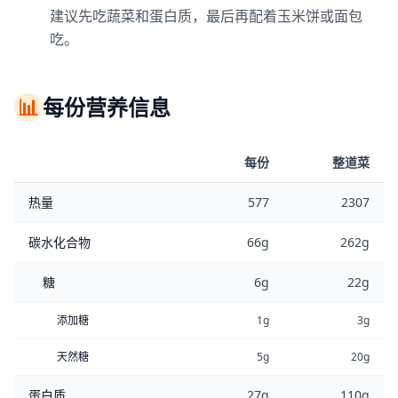
建议先吃蔬菜和蛋白质，最后再配着玉米饼或面包
吃。
📊
每份营养信息
每份
整道菜
热量
577
2307
碳水化合物
66g
262g
糖
6g
22g
添加糖
1g
3g
天然糖
5g
20g
蛋白质
27g
110g