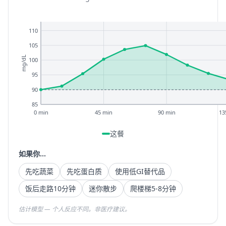
110
105
mg/dL
100
95
90
85
0 min
45 min
90 min
13
这餐
如果你...
先吃蔬菜
先吃蛋白质
使用低GI替代品
饭后走路10分钟
迷你散步
爬楼梯5-8分钟
估计模型 — 个人反应不同。非医疗建议。