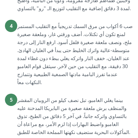
وحبتين طماطم طازجة مفرومة، وكوباً من البامية، واطبخ
لمدة 3 دقائق إضافية مع التقليب لتوزيع الـ "رو" بالتساوي.
4
صب 6 أكواب من مرق السمك تدريجياً مع التقليب المستمر
لمنع تكون أي تكتلات. أضف ورقتي غار، وملعقة صغيرة
ملح، ونصف ملعقة صغيرة فلفل أسود. ارفع النار إلى درجة
متوسطة-عالية واترك الخليط حتى يبدأ في الغليان الهادئ.
عند الغليان، خفف النار واتركه يغلي ببطء دون غطاء لمدة
30 دقيقة، مع التقليب من حين لآخر. سيثقل قوام الغامبو
عندما تفرز البامية مادتها الصمغية الطبيعية وتتمازج
النكهات معاً.
5
بينما يغلي الغامبو، تبل نصف كيلو من الروبيان المقشر
والمنظف برش ملعقة صغيرة من البابريكا المدخنة عليه
بالتساوي واتركه جانباً. في آخر 5 دقائق من الطبخ، تذوق
الغامبو واضبط البهارات إذا لزم الأمر، مع مراعاة أن
المأكولات البحرية ستضيف نكهتها المملحة الخاصة للطبق.