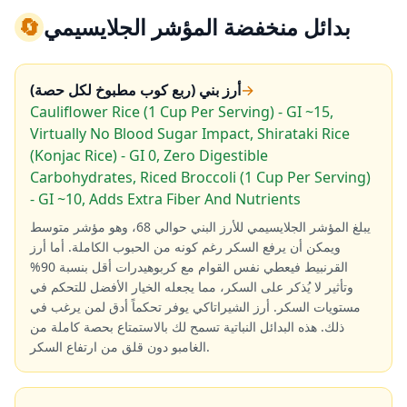
بدائل منخفضة المؤشر الجلايسيمي
🔄
→
أرز بني (ربع كوب مطبوخ لكل حصة)
Cauliflower Rice (1 Cup Per Serving) - GI ~15,
Virtually No Blood Sugar Impact, Shirataki Rice
(Konjac Rice) - GI 0, Zero Digestible
Carbohydrates, Riced Broccoli (1 Cup Per Serving)
- GI ~10, Adds Extra Fiber And Nutrients
يبلغ المؤشر الجلايسيمي للأرز البني حوالي 68، وهو مؤشر متوسط
ويمكن أن يرفع السكر رغم كونه من الحبوب الكاملة. أما أرز
القرنبيط فيعطي نفس القوام مع كربوهيدرات أقل بنسبة 90%
وتأثير لا يُذكر على السكر، مما يجعله الخيار الأفضل للتحكم في
مستويات السكر. أرز الشيراتاكي يوفر تحكماً أدق لمن يرغب في
ذلك. هذه البدائل النباتية تسمح لك بالاستمتاع بحصة كاملة من
الغامبو دون قلق من ارتفاع السكر.