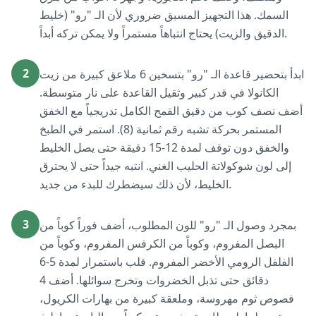
السمك. هذا التجهيز المسبق ضروري لأن الـ "رو" (خليط
الدقيق والزيت) يحتاج انتباهاً مستمراً ولا يمكن تركه أبداً.
2
ابدأ بتحضير قاعدة الـ "رو" بتسخين 6 ملاعق كبيرة من زيت
الكانولا في قدر كبير وثقيل القاعدة على نار متوسطة.
أضف نصف كوب من دقيق القمح الكامل تدريجياً مع الخفق
المستمر بحركة تشبه رقم ثمانية (8). استمر في الطبخ
والخفق دون توقف لمدة 12-15 دقيقة حتى يصل الخليط
إلى لون شوكولاتة الحليب الغني. انتبه جيداً حتى لا يحترق
الخليط، لأن ذلك سيضطرك للبدء من جديد.
3
بمجرد وصول الـ "رو" للون المطلوب، أضف فوراً كوباً من
البصل المفروم، وكوباً من الكرفس المفروم، وكوباً من
الفلفل الرومي الأخضر المفروم. قلب باستمرار لمدة 5-6
دقائق حتى تذبل الخضروات وتخرج سوائلها. أضف 4
فصوص ثوم مهروسة، وملعقة كبيرة من بهارات الكريول،