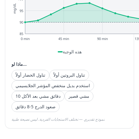
mg/dL
95
90
85
0 min
45 min
90 min
13
هذه الوجبة
ماذا لو...
تناول البروتين أولاً
تناول الخضار أولاً
استخدم بديل منخفض المؤشر الجلايسيمي
مشي قصير
10 دقائق مشي بعد الأكل
صعود الدرج 5-8 دقائق
نموذج تقديري — تختلف الاستجابات الفردية. ليس نصيحة طبية.