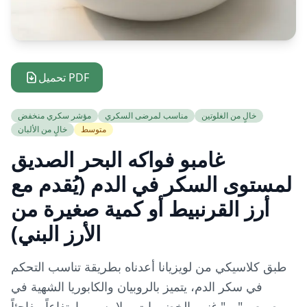
تحميل PDF
خالٍ من الغلوتين
مناسب لمرضى السكري
مؤشر سكري منخفض
متوسط
خالٍ من الألبان
غامبو فواكه البحر الصديق
لمستوى السكر في الدم (يُقدم مع
أرز القرنبيط أو كمية صغيرة من
الأرز البني)
طبق كلاسيكي من لويزيانا أعدناه بطريقة تناسب التحكم
في سكر الدم، يتميز بالروبيان والكابوريا الشهية في
صوص "رو" غني بالخضروات، ولا يسبب ارتفاعاً مفاجئاً