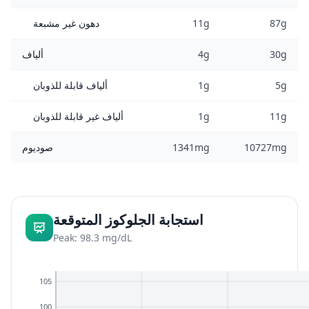
87g
11g
دهون غير مشبعة
30g
4g
ألياف
5g
1g
ألياف قابلة للذوبان
11g
1g
ألياف غير قابلة للذوبان
10727mg
1341mg
صوديوم
استجابة الجلوكوز المتوقعة
Peak: 98.3 mg/dL
105
100