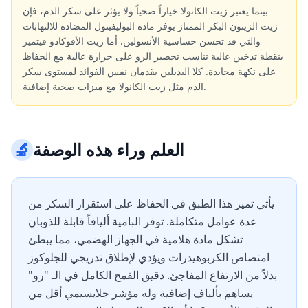
بينما يعتبر زيت الكانولا خياراً صحياً ولا يؤثر على سكر الدم، فإن
زيت الزيتون البكر الممتاز يوفر مادة البوليفينول المضادة للالتهابات
والتي قد تحسن حساسية الأنسولين. أما زيت الأفوكادو فيتميز
بنقطة تدخين عالية تناسب تحضير الرو على حرارة عالية مع الحفاظ
على نكهة محايدة. كلا البديلين يقدمان نفس الفوائد لمستوى سكر
الدم مثل زيت الكانولا مع ميزات صحية إضافية.
العلم وراء هذه الوصفة
🔬
يأتي تميز هذا الطبق في الحفاظ على استقرار السكر من
عدة عوامل متكاملة. توفر البامية أليافاً قابلة للذوبان
تشكل مادة هلامية في الجهاز الهضمي، مما يبطئ
امتصاص الكربوهيدرات ويؤدي لإطلاق تدريجي للجلوكوز
بدلاً من الارتفاع المفاجئ. دقيق القمح الكامل في الـ "رو"
يساهم بألياف إضافية وله مؤشر جلايسيمي أقل من