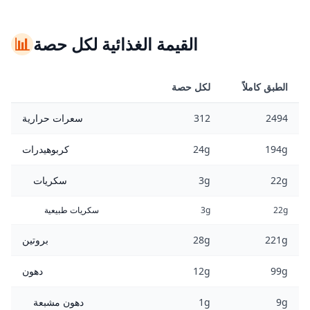
القيمة الغذائية لكل حصة
📊
الطبق كاملاً
لكل حصة
2494
312
سعرات حرارية
194g
24g
كربوهيدرات
22g
3g
سكريات
22g
3g
سكريات طبيعية
221g
28g
بروتين
99g
12g
دهون
9g
1g
دهون مشبعة