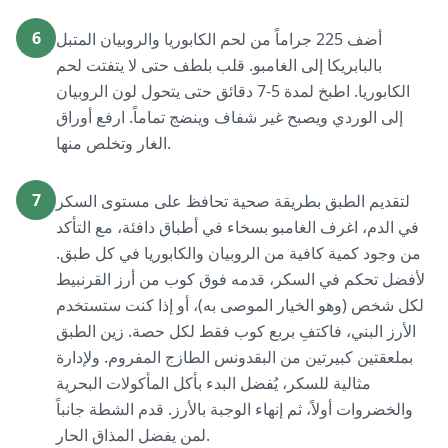
6
أضف 225 جراماً من لحم الكابوريا والروبيان المتبل
بالبابريكا إلى الغامبو. قلب بلطف حتى لا يتفتت لحم
الكابوريا. اطبخ لمدة 5-7 دقائق حتى يتحول لون الروبيان
إلى الوردي ويصبح غير شفاف وينضج تماماً. ارفع أوراق
الغار وتخلص منها.
7
لتقديم الطبق بطريقة صحية تحافظ على مستوى السكر
في الدم، اغرف الغامبو بسخاء في أطباق دافئة، مع التأكد
من وجود كمية كافية من الروبيان والكابوريا في كل طبق.
لأفضل تحكم في السكر، قدمه فوق كوب من أرز القرنبيط
لكل شخص (وهو الخيار الموصى به)، أو إذا كنت ستستخدم
الأرز البني، فاكتفِ بربع كوب فقط لكل حصة. زين الطبق
بملعقتين كبيرتين من البقدونس الطازج المفروم. ولإدارة
مثالية للسكر، يُفضل البدء بأكل المأكولات البحرية
والخضروات أولاً، ثم إنهاء الوجبة بالأرز. قدم الشطة جانباً
لمن يفضل المذاق الحار.