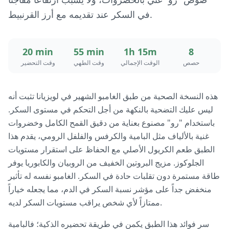
في السكر عند تقديمه مع أرز القرنبيط.
20 min
55 min
1h 15m
8
حصص
الوقت الإجمالي
وقت الطهي
وقت التحضير
هذه النسخة الصحية من طبق الغامبو الشهير في لويزيانا تثبت أنه
ليس عليك التضحية بالنكهة من أجل التحكم في مستوى السكر.
باستخدام "رو" مصنوع بعناية من دقيق القمح الكامل وخضروات
غنية بالألياف مثل البامية والكرفس والفلفل الرومي، يقدم هذا
الطبق طعم الكريول الأصلي مع الحفاظ على استقرار مستويات
الجلوكوز. مزيج البروتين الخفيف من الروبيان والكابوريا يوفر
طاقة مستمرة دون تقلبات حادة في السكر. الغامبو نفسه له تأثير
منخفض جداً على مؤشر نسبة السكر في الدم، مما يجعله خياراً
ممتازاً لأي شخص يراقب مستويات السكر لديه.
سر فوائد هذا الطبق يكمن في طريقة تحضيره الذكية؛ فالبامية