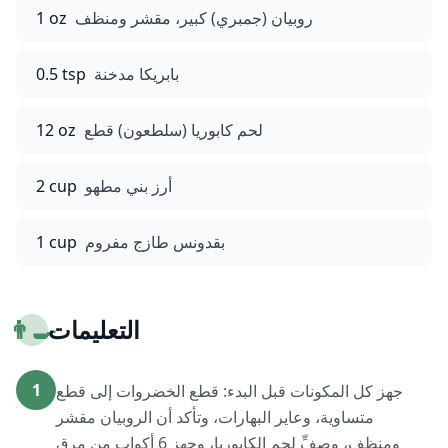
روبيان (جمبري) كبير، مقشر ومنظف
1 oz
بابريكا مدخنة
0.5 tsp
لحم كابوريا (سلطعون) قطع
12 oz
أرز بني مطهو
2 cup
بقدونس طازج مفروم
1 cup
التعليمات
👨‍🍳
1
جهز كل المكونات قبل البدء: قطع الخضروات إلى قطع
متساوية، وعاير البهارات، وتأكد أن الروبيان مقشر
ومنظف، وصفِّ لحم الكابوريا، وجهز 6 أكواب من مرق