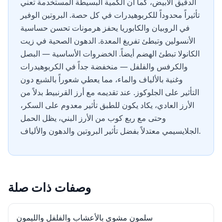
الدقيق الأبيض، كما أن الكمية البسيطة المستخدمة تعني
تأثيراً محدوداً للكربوهيدرات في كل حصة. البروتين الوفير
في الروبيان والكابوريا يحفز هرمونات تحسن حساسية
الأنسولين وتبطئ تفريغ المعدة. الدهون الصحية في زيت
الكانولا تبطئ الهضم أيضاً. الخضروات الأساسية — البصل
والكرفس والفلفل — منخفضة جداً في الكربوهيدرات
وغنية بالألياف والماء، مما يعطي شعوراً بالشبع دون
التأثير على الجلوكوز. عند تقديمه مع أرز القرنبيط بدلاً من
الأرز العادي، يكاد يكون للطبق تأثير معدوم على السكر،
وحتى مع ربع كوب من الأرز البني، يظل الحمل
الجلايسيمي معتدلاً بفضل تأثير البروتين والدهون والألياف.
وصفات ذات صلة
سلمون مشوي بالأعشاب والفلفل والليمون