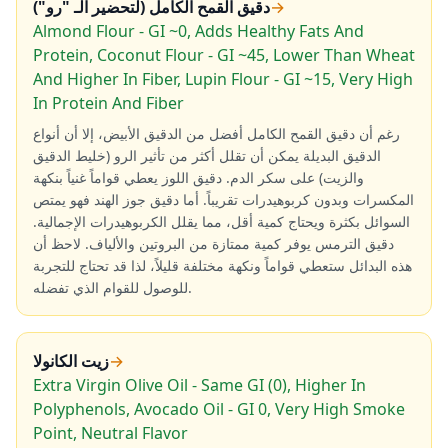
→
دقيق القمح الكامل (لتحضير الـ "رو")
Almond Flour - GI ~0, Adds Healthy Fats And
Protein, Coconut Flour - GI ~45, Lower Than Wheat
And Higher In Fiber, Lupin Flour - GI ~15, Very High
In Protein And Fiber
رغم أن دقيق القمح الكامل أفضل من الدقيق الأبيض، إلا أن أنواع
الدقيق البديلة يمكن أن تقلل أكثر من تأثير الرو (خليط الدقيق
والزيت) على سكر الدم. دقيق اللوز يعطي قواماً غنياً بنكهة
المكسرات وبدون كربوهيدرات تقريباً. أما دقيق جوز الهند فهو يمتص
السوائل بكثرة ويحتاج كمية أقل، مما يقلل الكربوهيدرات الإجمالية.
دقيق الترمس يوفر كمية ممتازة من البروتين والألياف. لاحظ أن
هذه البدائل ستعطي قواماً ونكهة مختلفة قليلاً، لذا قد تحتاج للتجربة
للوصول للقوام الذي تفضله.
→
زيت الكانولا
Extra Virgin Olive Oil - Same GI (0), Higher In
Polyphenols, Avocado Oil - GI 0, Very High Smoke
Point, Neutral Flavor