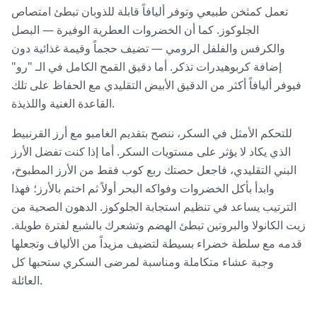
تعمل كمثخن طبيعي وتوفر أليافاً قابلة للذوبان تبطئ امتصاص
الجلوكوز. كما أن الخضروات العطرية الوفيرة — البصل
والكرفس والفلفل الرومي — تضيف حجماً وقيمة غذائية دون
إضافة كربوهيدرات تذكر. أما دقيق القمح الكامل في الـ "رو"
فيوفر أليافاً أكثر من الدقيق الأبيض التقليدي مع الحفاظ على تلك
القاعدة الغنية واللذيذة.
للتحكم الأمثل في السكر، ننصح بتقديم الغامبو مع أرز القرنبيط
الذي يكاد لا يؤثر على مستويات السكر. أما إذا كنت تفضل الأرز
البني التقليدي، فاجعل حصتك ربع كوب فقط من الأرز المطبوخ،
وابدأ بأكل الخضروات وفواكه البحر أولاً ثم اختم بالأرز؛ فهذا
الترتيب يساعد في تنظيم استجابة الجلوكوز. الدهون الصحية من
زيت الكانولا والبروتين تبطئ الهضم وتشعرك بالشبع لفترة طويلة.
قدمه مع سلطة خضراء بسيطة لتضيف مزيداً من الألياف وتجعلها
وجبة عشاء متكاملة ومناسبة لمرضى السكري ستحبها كل
العائلة.